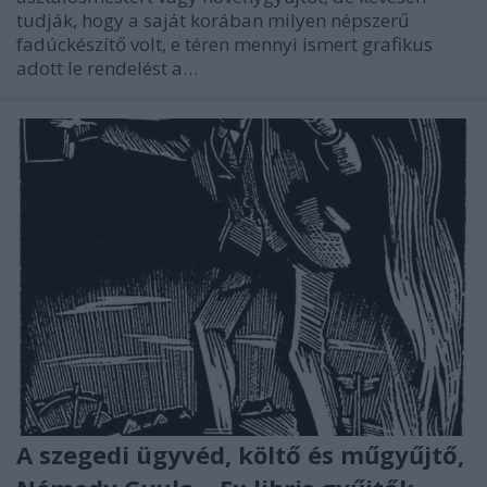
tudják, hogy a saját korában milyen népszerű
fadúckészítő volt, e téren mennyi ismert grafikus
adott le rendelést a…
A szegedi ügyvéd, költő és műgyűjtő,