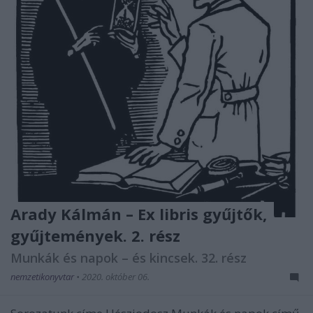
Arady Kálmán – Ex libris gyűjtők,
gyűjtemények. 2. rész
Munkák és napok – és kincsek. 32. rész
nemzetikonyvtar
•
2020. október 06.