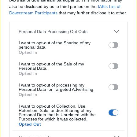
IAB’s list of downstream participants. This information may
Ezekből a folyamatos feldolgozó munka nyomán
also be disclosed by us to third parties on the
IAB’s List of
felbukkanó…
Downstream Participants
that may further disclose it to other
third parties.
Please note that this website/app uses one or more Google
Personal Data Processing Opt Outs
services and may gather and store information including but
not limited to your visit or usage behaviour. You may click to
I want to opt-out of the Sharing of my
personal data.
grant or deny consent to Google and its third-party tags to
Opted In
use your data for below specified purposes in below Google
consent section.
I want to opt-out of the Sale of my
Personal Data.
Opted In
I want to opt-out of processing my
Personal Data for Targeted Advertising.
Opted In
I want to opt-out of Collection, Use,
Retention, Sale, and/or Sharing of my
Personal Data that Is Unrelated with the
Könyv – irodalom – ex libris a
Purposes for which it was collected.
Opted Out
költészet napja alkalmából