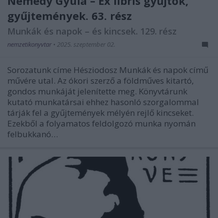
Némedy Gyula – Ex libris gyűjtők,
gyűjtemények. 63. rész
Munkák és napok – és kincsek. 129. rész
nemzetikonyvtar
•
2025. szeptember 02.
Sorozatunk címe Hésziodosz Munkák és napok című
művére utal. Az ókori szerző a földműves kitartó,
gondos munkáját jelenítette meg. Könyvtárunk
kutató munkatársai ehhez hasonló szorgalommal
tárják fel a gyűjtemények mélyén rejlő kincseket.
Ezekből a folyamatos feldolgozó munka nyomán
felbukkanó…