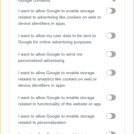
Google consents
Törökbálinton
I want to allow Google to enable storage
nemzetikonyvtar
•
2025. április 16.
related to advertising like cookies on web or
device identifiers in apps.
2025. április 12-én „Könyv – irodalom – ex libris.
Válogatás Vasné dr. Tóth Kornélia
I want to allow my user data to be sent to
művelődéstörténész könyvjegygyűjteményéből”
Google for online advertising purposes.
címmel nyílt kiállítás a Törökbálinti
Falumúzeumban munkatársunk gyűjteményéből. A
I want to allow Google to send me
megnyitón a vendégeket köszöntötte Papp Nikolett,
personalized advertising.
a múzeum vezetője. Zenével, verssel…
I want to allow Google to enable storage
related to analytics like cookies on web or
device identifiers in apps.
I want to allow Google to enable storage
related to functionality of the website or app.
I want to allow Google to enable storage
related to personalization.