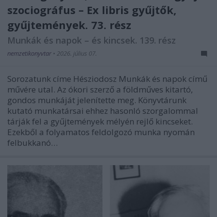
szociográfus – Ex libris gyűjtők,
gyűjtemények. 73. rész
Munkák és napok – és kincsek. 139. rész
nemzetikonyvtar
•
2026. július 07.
Sorozatunk címe Hésziodosz Munkák és napok című
művére utal. Az ókori szerző a földműves kitartó,
gondos munkáját jelenítette meg. Könyvtárunk
kutató munkatársai ehhez hasonló szorgalommal
tárják fel a gyűjtemények mélyén rejlő kincseket.
Ezekből a folyamatos feldolgozó munka nyomán
felbukkanó…