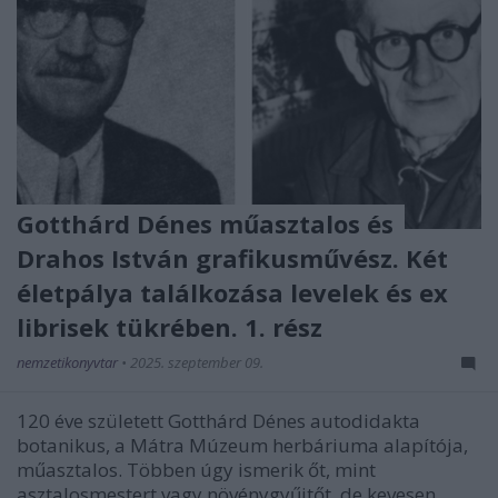
Gotthárd Dénes műasztalos és
Drahos István grafikusművész. Két
életpálya találkozása levelek és ex
librisek tükrében. 1. rész
nemzetikonyvtar
•
2025. szeptember 09.
120 éve született Gotthárd Dénes autodi­dakta
botanikus, a Mátra Múzeum herbáriuma alapítója,
műasztalos. Többen úgy ismerik őt, mint
asztalosmestert vagy növénygyűjtőt, de kevesen