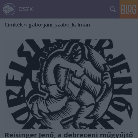
OSZK
Címkék
»
gáborjáni_szabó_kálmán
Reisinger Jenő, a debreceni műgyűjtő