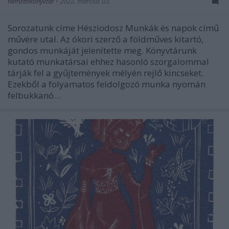
nemzetikonyvtar
•
2022. március 03.
Sorozatunk címe Hésziodosz Munkák és napok című
művére utal. Az ókori szerző a földműves kitartó,
gondos munkáját jelenítette meg. Könyvtárunk
kutató munkatársai ehhez hasonló szorgalommal
tárják fel a gyűjtemények mélyén rejlő kincseket.
Ezekből a folyamatos feldolgozó munka nyomán
felbukkanó…