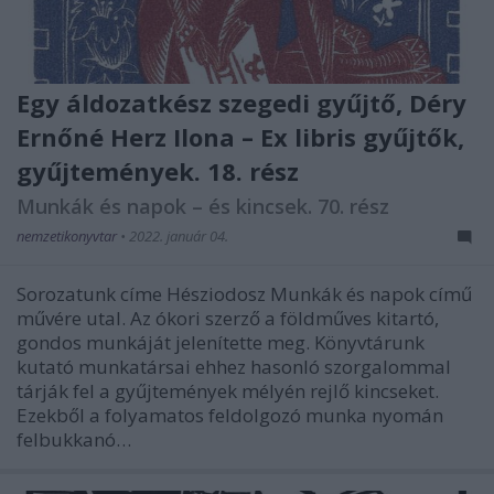
Egy áldozatkész szegedi gyűjtő, Déry
Ernőné Herz Ilona – Ex libris gyűjtők,
gyűjtemények. 18. rész
Munkák és napok – és kincsek. 70. rész
nemzetikonyvtar
•
2022. január 04.
Sorozatunk címe Hésziodosz Munkák és napok című
művére utal. Az ókori szerző a földműves kitartó,
gondos munkáját jelenítette meg. Könyvtárunk
kutató munkatársai ehhez hasonló szorgalommal
tárják fel a gyűjtemények mélyén rejlő kincseket.
Ezekből a folyamatos feldolgozó munka nyomán
felbukkanó…