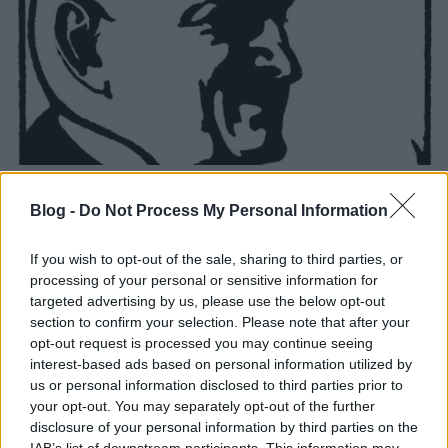
Nagy József debreceni tanár, szakíró,
újságszerkesztő – Ex libris gyűjtők,
Blog -
Do Not Process My Personal Information
gyűjtemények. 62. rész
If you wish to opt-out of the sale, sharing to third parties, or
Munkák és napok – és kincsek. 128. rész
processing of your personal or sensitive information for
targeted advertising by us, please use the below opt-out
nemzetikonyvtar
•
2025. augusztus 05.
section to confirm your selection. Please note that after your
opt-out request is processed you may continue seeing
Sorozatunk címe Hésziodosz Munkák és napok című
interest-based ads based on personal information utilized by
művére utal. Az ókori szerző a földműves kitartó,
us or personal information disclosed to third parties prior to
gondos munkáját jelenítette meg. Könyvtárunk
your opt-out. You may separately opt-out of the further
kutató munkatársai ehhez hasonló szorgalommal
disclosure of your personal information by third parties on the
tárják fel a gyűjtemények mélyén rejlő kincseket.