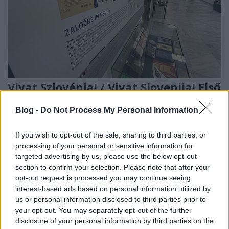
Vivat Szlovénia! / Vivat Slovenija! Első
rész
Blog -
Do Not Process My Personal Information
Kiállításismertető
nemzetikonyvtar
•
2023. május 31.
If you wish to opt-out of the sale, sharing to third parties, or
processing of your personal or sensitive information for
targeted advertising by us, please use the below opt-out
A magyar–szlovén diplomáciai kapcsolatok
section to confirm your selection. Please note that after your
felvételének 30. évfordulójára emlékezve Vivat
opt-out request is processed you may continue seeing
Szlovénia! / Vivat Slovenija! címmel rendezett
interest-based ads based on personal information utilized by
időszaki kiállítást könyvtárunk. A tárlat – amelyet
us or personal information disclosed to third parties prior to
2023. április 19-től május 31-ig tekinthették meg az
your opt-out. You may separately opt-out of the further
érdeklődők – a jubileum után egy évvel, a Szlovén…
disclosure of your personal information by third parties on the