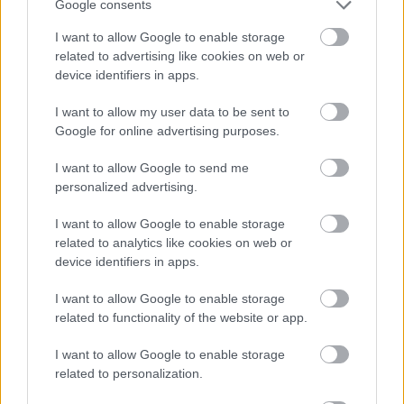
nemzetikonyvtar
•
2023. május 30.
Google consents
I want to allow Google to enable storage
A késő középkori Magyar Királyságban és tágabb
related to advertising like cookies on web or
környezetében magánáhítat céljára használt latin és
device identifiers in apps.
népnyelvű kézírásos és nyomtatott könyvek
különböző típusait bemutató időszaki kiállításunk
I want to allow my user data to be sent to
2023. április 21-től május 31-ig tekinthették meg az
Google for online advertising purposes.
érdeklődők. Az Őszentsége Ferenc pápa
magyarországi…
I want to allow Google to send me
personalized advertising.
I want to allow Google to enable storage
related to analytics like cookies on web or
device identifiers in apps.
I want to allow Google to enable storage
related to functionality of the website or app.
I want to allow Google to enable storage
related to personalization.