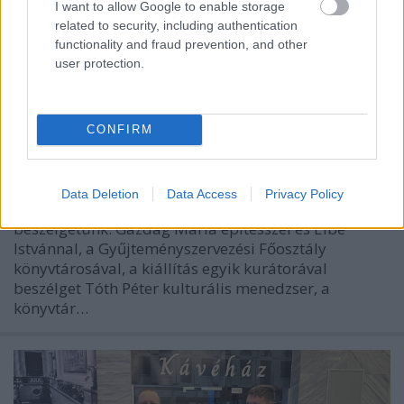
I want to allow Google to enable storage
related to security, including authentication
functionality and fraud prevention, and other
user protection.
Széchényi Ferenc 220 éve /// OSZK
PODCAST 2023 S01E04
CONFIRM
nemzetikonyvtar
•
2023. április 16.
Az OSZK negyedik podcastjában a nemzeti könyvtár
Data Deletion
Data Access
Privacy Policy
első állandó kiállításáról, az Esszenciáról
beszélgetünk. Gazdag Mária építésszel és Elbe
Istvánnal, a Gyűjteményszervezési Főosztály
könyvtárosával, a kiállítás egyik kurátorával
beszélget Tóth Péter kulturális menedzser, a
könyvtár…