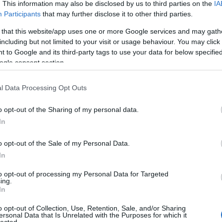
komment
0
. This information may also be disclosed by us to third parties on the
IA
áp
ar
Participants
that may further disclose it to other third parties.
turul
kiegyezés
anonymus
bencés
szent istván
szent
ar
arorum
honfoglalás
szent márton
árpád vezér
aba novák
ar
 that this website/app uses one or more Google services and may gath
ence
pannonhalmi főapátság
szent benedek
thaly kálmán
(
2
bezerédy gyula
jankovits gyula
bánhida
szent asztrik
including but not limited to your visit or usage behaviour. You may click 
(
1
 to Google and its third-party tags to use your data for below specifi
ba
ogle consent section.
bá
bá
emlékmű – Nyitra
ba
l Data Processing Opt Outs
bib
r
(
1
o opt-out of the Sharing of my personal data.
bo
orsa a Kárpát-medencében. 3. rész
br
In
(
1
e különösen a honfoglalás ezeréves évfordulójának
bu
köztéri szobor, emlékmű született szerte a Kárpát-
o opt-out of the Sale of my Personal Data.
te
an folyó építkezések, restaurálások,
In
cs
lett rangot adott egy-egy városnak, ha piacterén
(
1
y szülöttjének,…
vi
to opt-out of processing my Personal Data for Targeted
ing.
da
In
da
de
o opt-out of Collection, Use, Retention, Sale, and/or Sharing
fr
ersonal Data that Is Unrelated with the Purposes for which it
di
lected.