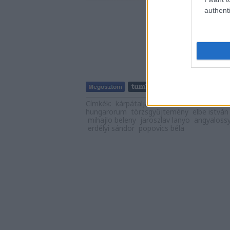
authenti
Tetszik
Címkék:
kárpátalja
emlékmű
turul
munká
hungarorum
törzsgyűjtemény
elbe istván
mihajlo beleny
jaroszlav lanyo
angyaloss
erdélyi sándor
popovics béla