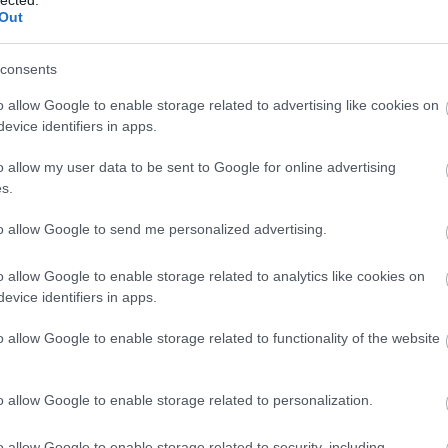
ké
Out
TOVÁBB
le
is
(
1
consents
eg
komment
is
0
o allow Google to enable storage related to advertising like cookies on
ar
evice identifiers in apps.
yitra
millennium
dualizmus
gesta hungarorum
honfoglalás
vi
istván
kárpát-medence
dániel ernő
thaly kálmán
plakát- és
em
rmány
thuróczy vilmos
perczel dezső
o allow my user data to be sent to Google for online advertising
jó
s.
er
eu
(
2
 emlékmű – Munkács
to allow Google to send me personalized advertising.
gy
r
fe
o allow Google to enable storage related to analytics like cookies on
fe
evice identifiers in apps.
(
2
orsa a Kárpát-medencében. 2. rész
(
5
ga
e különösen a honfoglalás ezeréves évfordulójának
o allow Google to enable storage related to functionality of the website
go
köztéri szobor, emlékmű született szerte a Kárpát-
pl
an folyó építkezések, restaurálások,
ha
lett rangot adott egy-egy városnak, ha piacterén
o allow Google to enable storage related to personalization.
(
6
y szülöttjének,…
(
1
(
1
o allow Google to enable storage related to security, including