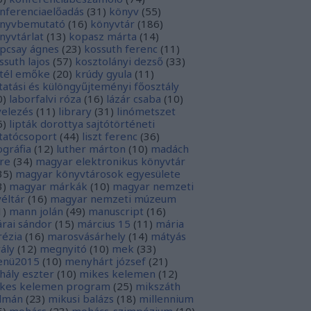
nferenciaelőadás
(
31
)
könyv
(
55
)
nyvbemutató
(
16
)
könyvtár
(
186
)
nyvtárlat
(
13
)
kopasz márta
(
14
)
pcsay ágnes
(
23
)
kossuth ferenc
(
11
)
ssuth lajos
(
57
)
kosztolányi dezső
(
33
)
tél emőke
(
20
)
krúdy gyula
(
11
)
tatási és különgyűjteményi főosztály
0
)
laborfalvi róza
(
16
)
lázár csaba
(
10
)
velezés
(
11
)
library
(
31
)
linómetszet
6
)
lipták dorottya sajtótörténeti
tatócsoport
(
44
)
liszt ferenc
(
36
)
tográfia
(
12
)
luther márton
(
10
)
madách
re
(
34
)
magyar elektronikus könyvtár
35
)
magyar könyvtárosok egyesülete
3
)
magyar márkák
(
10
)
magyar nemzeti
véltár
(
16
)
magyar nemzeti múzeum
1
)
mann jolán
(
49
)
manuscript
(
16
)
rai sándor
(
15
)
március 15
(
11
)
mária
rézia
(
16
)
marosvásárhely
(
14
)
mátyás
rály
(
12
)
megnyitó
(
10
)
mek
(
33
)
nü2015
(
10
)
menyhárt józsef
(
21
)
hály eszter
(
10
)
mikes kelemen
(
12
)
kes kelemen program
(
25
)
mikszáth
lmán
(
23
)
mikusi balázs
(
18
)
millennium