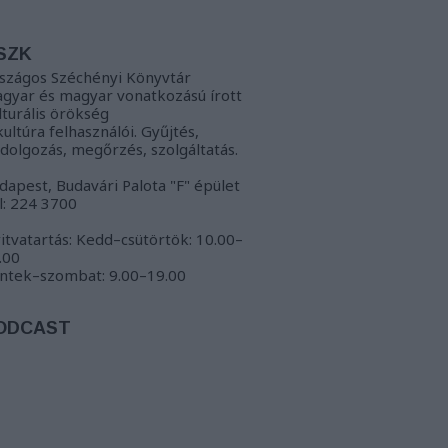
SZK
szágos Széchényi Könyvtár
gyar és magyar vonatkozású írott
lturális örökség
kultúra felhasználói. Gyűjtés,
ldolgozás, megőrzés, szolgáltatás.
dapest, Budavári Palota "F" épület
l: 224 3700
itvatartás: Kedd–csütörtök: 10.00–
.00
ntek–szombat: 9.00–19.00
ODCAST