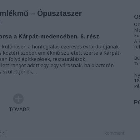
 emlékmű – Ópusztaszer
O
r
Or
Ma
ku
orsa a Kárpát-medencében. 6. rész
A 
e különösen a honfoglalás ezeréves évfordulójának
fe
köztéri szobor, emlékmű született szerte a Kárpát-
Bu
an folyó építkezések, restaurálások,
Te
lett rangot adott egy-egy városnak, ha piacterén
y szülöttjének,…
Ny
18
Pé
P
TOVÁBB
komment
0