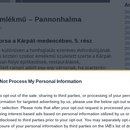
A
20
20
 emlékmű – Pannonhalma
20
20
r
20
20
orsa a Kárpát-medencében. 5. rész
20
20
e különösen a honfoglalás ezeréves évfordulójának
20
köztéri szobor, emlékmű született szerte a Kárpát-
20
an folyó építkezések, restaurálások,
20
lett rangot adott egy-egy városnak, ha piacterén
To
y szülöttjének,…
Not Process My Personal Information
C
12
to opt-out of the sale, sharing to third parties, or processing of your per
sz
sz
formation for targeted advertising by us, please use the below opt-out s
(
6
r selection. Please note that after your opt-out request is processed y
TOVÁBB
sz
eing interest-based ads based on personal information utilized by us or
en
disclosed to third parties prior to your opt-out. You may separately opt-
er
losure of your personal information by third parties on the IAB’s list of
sá