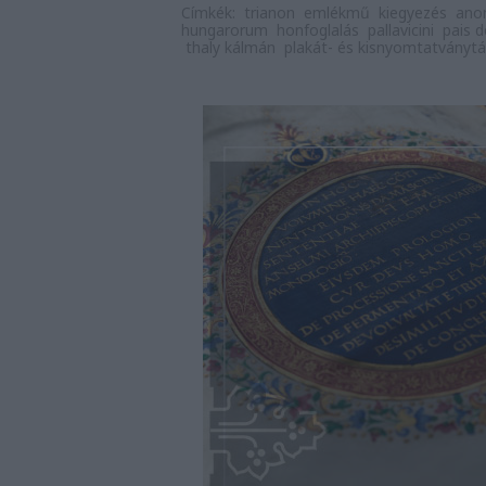
Címkék:
trianon
emlékmű
kiegyezés
ano
hungarorum
honfoglalás
pallavicini
pais 
thaly kálmán
plakát- és kisnyomtatványtá