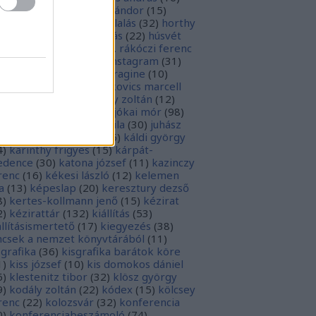
sziodosz
(
111
)
hevesi sándor
(
15
)
man bálint
(
19
)
honfoglalás
(
32
)
horthy
klós
(
12
)
hunyadi mátyás
(
22
)
húsvét
5
)
huszevesamek
(
20
)
ii. rákóczi ferenc
1
)
illyés boglárka
(
16
)
instagram
(
31
)
terjú
(
20
)
jacobus de voragine
(
10
)
nkovich miklós
(
10
)
jankovics marcell
3
)
jászai mari
(
17
)
jékely zoltán
(
12
)
kai-bicentenárium
(
10
)
jókai mór
(
98
)
zsa jános
(
14
)
józsef attila
(
30
)
juhász
ula
(
10
)
kalcsó gyula
(
16
)
káldi györgy
4
)
karinthy frigyes
(
15
)
kárpát-
dence
(
30
)
katona józsef
(
11
)
kazinczy
renc
(
16
)
kékesi lászló
(
12
)
kelemen
a
(
13
)
képeslap
(
20
)
keresztury dezső
8
)
kertes-kollmann jenő
(
15
)
kézirat
2
)
kézirattár
(
132
)
kiállítás
(
53
)
állításismertető
(
17
)
kiegyezés
(
38
)
ncsek a nemzet könyvtárából
(
11
)
sgrafika
(
36
)
kisgrafika barátok köre
1
)
kiss józsef
(
10
)
kis domokos dániel
6
)
klestenitz tibor
(
32
)
klösz györgy
9
)
kodály zoltán
(
22
)
kódex
(
15
)
kölcsey
renc
(
22
)
kolozsvár
(
32
)
konferencia
0
)
konferenciabeszámoló
(
74
)