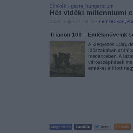
Címkék
»
gesta_hungarorum
Hét vidéki millenniumi
2020. május 21. 09:59
-
nemzetikonyvta
Trianon 100 – Emlékműveink s
A kiegyezés után, d
időszakában számos 
medencében. A lázas
városszépítések mel
emléket állított nag
Tetszik