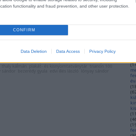
hé
cation functionality and fraud prevention, and other user protection.
hó
mi
(
1
(
2
TOVÁBB
CONFIRM
in
ja
(
3
jó
komment
Data Deletion
Data Access
Privacy Policy
0
jó
gy
cs
anonymus
budapesti hírlap
millennium
1896
gesta
(
1
thaly kálmán
plakát- és kisnyomtatványtár
trianon 100
me
y sándor
bezerédy gyula
edvi illés lászló
lónyay sándor
fe
év
(
1
(
6
ki
ki
ki
(
1
(
4
(
1
fe
(
3