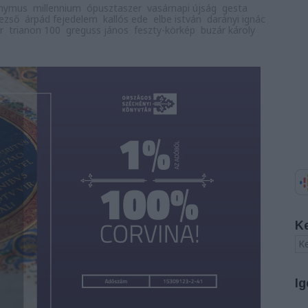
nymus
millennium
ópusztaszer
vasárnapi újság
gesta
dezső
árpád fejedelem
kallós ede
elbe istván
darányi ignác
r
trianon 100
greguss jános
feszty-körkép
buzár károly
K
Ig