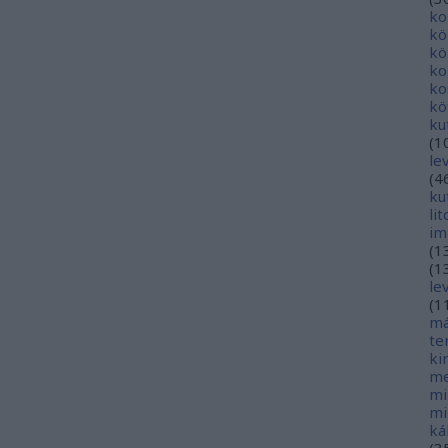
ko
kö
kö
ko
ko
kö
ku
(
1
le
(
4
ku
li
im
(
1
(
1
le
(
1
má
te
ki
me
mi
mi
ká