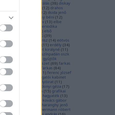
parchívum
(
50
)
digitalizálás
(
38
)
diskay
nke
(
13
)
dohnányi ernő
(
12
)
drahos
tván
(
20
)
drótos lászló
(
12
)
dsida jenő
2
)
dualizmus
(
10
)
egressy béni
(
12
)
ressy gábor
(
16
)
ekönyv
(
13
)
elbe
tván
(
70
)
elektronikus periodika
chívum
(
19
)
előadás
(
23
)
első
lágháború
(
37
)
emlékmű
(
39
)
lékműrombolás
(
25
)
ensz
(
14
)
eötvös
zsef
(
16
)
eötvös loránd
(
11
)
erdély
(
34
)
kel ferenc
(
26
)
erzsébet királyné
(
11
)
rópai unió
(
28
)
európa színpadán oszk
9
)
ex libris
(
87
)
ex libris gyűjtők
űjtemények
(
74
)
fametszet
(
69
)
farkas
renc
(
12
)
farkas gábor farkas
(
84
)
dák sári
(
11
)
fénykép
(
11
)
ferenc józsef
0
)
fery antal
(
56
)
főigazgatói kabinet
8
)
földesi ferenc
(
19
)
folyóirat
(
11
)
lambos ferenc
(
13
)
gárdonyi géza
(
17
)
ndos gábor
(
11
)
grafika
(
15
)
grafikai
akát
(
13
)
gyulai pál
(
16
)
hagyaték
(
13
)
lász gábor
(
10
)
hamvai-kovács gábor
4
)
hanvay hajnalka
(
11
)
haranghy jenő
1
)
herczeg ferenc
(
15
)
hermann róbert
0
)
herman ottó
(
13
)
hess andrás
(
16
)