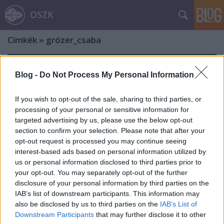
OSZK
Címkék
»
grózer_csaba
Blog -
Do Not Process My Personal Information
If you wish to opt-out of the sale, sharing to third parties, or
processing of your personal or sensitive information for
targeted advertising by us, please use the below opt-out
section to confirm your selection. Please note that after your
opt-out request is processed you may continue seeing
interest-based ads based on personal information utilized by
us or personal information disclosed to third parties prior to
your opt-out. You may separately opt-out of the further
disclosure of your personal information by third parties on the
IAB’s list of downstream participants. This information may
also be disclosed by us to third parties on the
IAB’s List of
„…egész életművével a nemzeti
Downstream Participants
that may further disclose it to other
emlékezet, a történelmi tudat és a