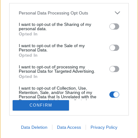
third parties.
magyar örökség szolgálatában állt”
Please note that this website/app uses one or more Google
Personal Data Processing Opt Outs
services and may gather and store information including but
In memoriam Somogyi Győző
not limited to your visit or usage behaviour. You may click to
I want to opt-out of the Sharing of my
nemzetikonyvtar
•
2026. július 06.
personal data.
grant or deny consent to Google and its third-party tags to
Opted In
use your data for below specified purposes in below Google
Az alábbiakban szemelvényeket adunk közre a
consent section.
I want to opt-out of the Sale of my
nemrég elhunyt Somogyi Győző, Kossuth-díjas
Personal Data.
Opted In
grafikus-festőművész által illusztrált történelmi
témájú művekből. A Magyar huszárok és a Nagy
I want to opt-out of processing my
huszárkönyv című albumok borítója –
Personal Data for Targeted Advertising.
Opted In
Törzsgyűjtemény Körülbelül másfél éve annak, hogy
egy blogbejegyzésem készítése…
I want to opt-out of Collection, Use,
Retention, Sale, and/or Sharing of my
Personal Data that Is Unrelated with the
Purposes for which it was collected.
CONFIRM
Opted Out
Google consents
Data Deletion
Data Access
Privacy Policy
I want to allow Google to enable storage
SÜTI BEÁLLÍTÁSOK MÓDOSÍTÁSA
related to advertising like cookies on web or