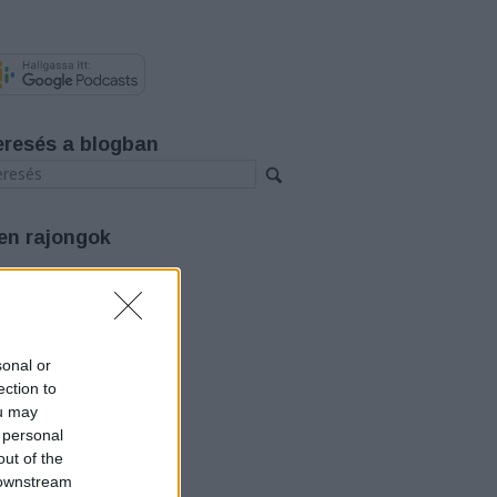
eresés a blogban
en rajongok
rchívum
26 augusztus
(
3
)
26 július
(
12
)
26 június
(
12
)
sonal or
26 május
(
14
)
ection to
26 április
(
11
)
ou may
26 március
(
15
)
 personal
26 február
(
14
)
out of the
26 január
(
12
)
25 december
(
12
)
 downstream