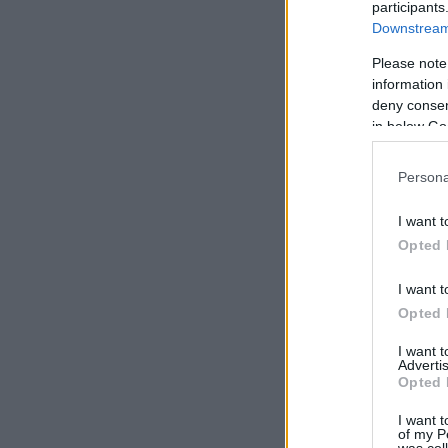
participants
Downstream 
Please note
information 
deny consent
in below Go
Persona
I want t
Opted 
I want t
Opted 
I want 
Advertis
Opted 
I want t
of my P
was col