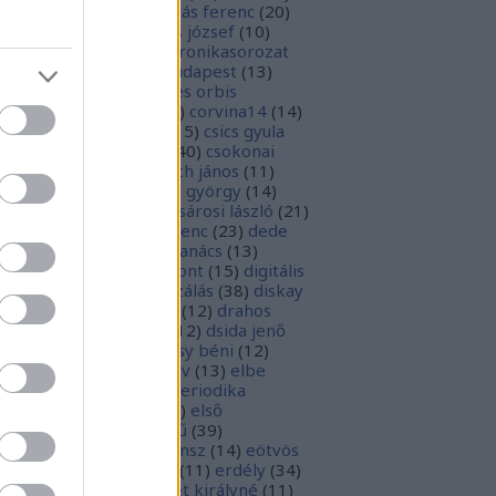
1
)
boka lászló
(
17
)
bordás ferenc
(
20
)
rsa gedeon
(
19
)
borsos józsef
(
10
)
ódy sándor
(
12
)
Budaikronikasorozat
0
)
budai krónika
(
25
)
budapest
(
13
)
day györgy
(
13
)
civitates orbis
rrarum
(
23
)
corvina
(
51
)
corvina14
(
14
)
evej
(
24
)
csiby mihály
(
15
)
csics gyula
4
)
csobán endre attila
(
40
)
csokonai
téz mihály
(
20
)
damjanich jános
(
11
)
ncs szabolcs
(
14
)
danku györgy
(
14
)
nte alighieri
(
11
)
deák-sárosi lászló
(
21
)
ák eszter
(
10
)
deák ferenc
(
23
)
dede
anciska
(
51
)
diaszpóra tanács
(
13
)
gitális bölcsészeti központ
(
15
)
digitális
parchívum
(
50
)
digitalizálás
(
38
)
diskay
nke
(
13
)
dohnányi ernő
(
12
)
drahos
tván
(
20
)
drótos lászló
(
12
)
dsida jenő
2
)
dualizmus
(
10
)
egressy béni
(
12
)
ressy gábor
(
16
)
ekönyv
(
13
)
elbe
tván
(
70
)
elektronikus periodika
chívum
(
19
)
előadás
(
23
)
első
lágháború
(
37
)
emlékmű
(
39
)
lékműrombolás
(
25
)
ensz
(
14
)
eötvös
zsef
(
16
)
eötvös loránd
(
11
)
erdély
(
34
)
kel ferenc
(
26
)
erzsébet királyné
(
11
)