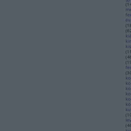
(
1
me
fe
év
(
1
(
6
ki
ki
ki
(
1
(
4
(
1
fe
(
3
ko
kö
kö
ko
ko
kö
ku
(
1
le
(
4
ku