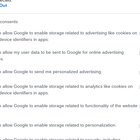
(
1
Out
bo
br
(
1
consents
bu
te
o allow Google to enable storage related to advertising like cookies on
cs
evice identifiers in apps.
(
1
vi
o allow my user data to be sent to Google for online advertising
da
s.
da
de
fr
to allow Google to send me personalized advertising.
di
ké
o allow Google to enable storage related to analytics like cookies on
le
is
evice identifiers in apps.
(
1
eg
o allow Google to enable storage related to functionality of the website
is
ar
vi
o allow Google to enable storage related to personalization.
em
jó
er
o allow Google to enable storage related to security, including