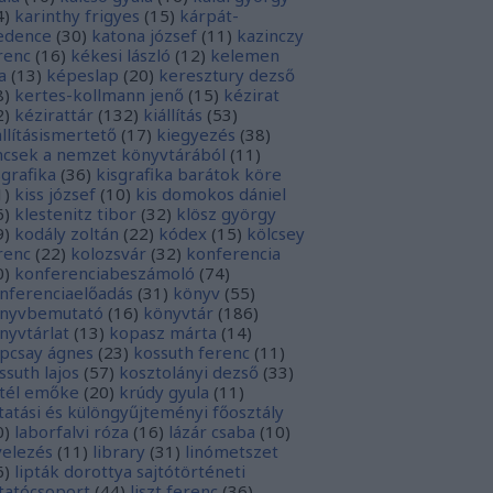
4
)
karinthy frigyes
(
15
)
kárpát-
dence
(
30
)
katona józsef
(
11
)
kazinczy
renc
(
16
)
kékesi lászló
(
12
)
kelemen
a
(
13
)
képeslap
(
20
)
keresztury dezső
8
)
kertes-kollmann jenő
(
15
)
kézirat
2
)
kézirattár
(
132
)
kiállítás
(
53
)
állításismertető
(
17
)
kiegyezés
(
38
)
ncsek a nemzet könyvtárából
(
11
)
sgrafika
(
36
)
kisgrafika barátok köre
1
)
kiss józsef
(
10
)
kis domokos dániel
6
)
klestenitz tibor
(
32
)
klösz györgy
9
)
kodály zoltán
(
22
)
kódex
(
15
)
kölcsey
renc
(
22
)
kolozsvár
(
32
)
konferencia
0
)
konferenciabeszámoló
(
74
)
nferenciaelőadás
(
31
)
könyv
(
55
)
nyvbemutató
(
16
)
könyvtár
(
186
)
nyvtárlat
(
13
)
kopasz márta
(
14
)
pcsay ágnes
(
23
)
kossuth ferenc
(
11
)
ssuth lajos
(
57
)
kosztolányi dezső
(
33
)
tél emőke
(
20
)
krúdy gyula
(
11
)
tatási és különgyűjteményi főosztály
0
)
laborfalvi róza
(
16
)
lázár csaba
(
10
)
velezés
(
11
)
library
(
31
)
linómetszet
6
)
lipták dorottya sajtótörténeti
tatócsoport
(
44
)
liszt ferenc
(
36
)