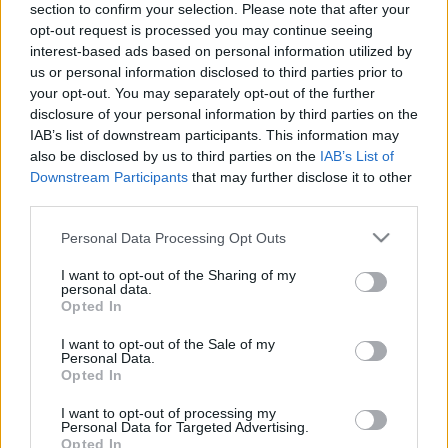
section to confirm your selection. Please note that after your
Kisnyomtatványtárban
opt-out request is processed you may continue seeing
Munkák és napok – és kincsek. 13. rész
interest-based ads based on personal information utilized by
us or personal information disclosed to third parties prior to
nemzetikonyvtar
•
2020. június 04.
your opt-out. You may separately opt-out of the further
disclosure of your personal information by third parties on the
Sorozatunk címe Hésziodosz Munkák és napok című
IAB’s list of downstream participants. This information may
művére utal. Az ókori szerző a földműves kitartó,
also be disclosed by us to third parties on the
IAB’s List of
gondos munkáját jelenítette meg. Könyvtárunk
Downstream Participants
that may further disclose it to other
kutató munkatársai ehhez hasonló szorgalommal
third parties.
tárják fel a gyűjtemények mélyén rejlő kincseket.
Please note that this website/app uses one or more Google
Ezekből a folyamatos feldolgozó munka nyomán
Personal Data Processing Opt Outs
services and may gather and store information including but
felbukkanó…
not limited to your visit or usage behaviour. You may click to
I want to opt-out of the Sharing of my
personal data.
grant or deny consent to Google and its third-party tags to
Opted In
use your data for below specified purposes in below Google
consent section.
I want to opt-out of the Sale of my
Personal Data.
Opted In
I want to opt-out of processing my
Personal Data for Targeted Advertising.
Opted In