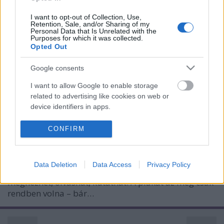
I want to opt-out of Collection, Use,
Retention, Sale, and/or Sharing of my
Personal Data that Is Unrelated with the
Purposes for which it was collected.
Opted Out
Google consents
Mi az a kisnyomtatvány?
I want to allow Google to enable storage
related to advertising like cookies on web or
nemzetikonyvtar
•
2016. március 04.
device identifiers in apps.
Az Országos Széchényi Könyvtár Különgyűjteményi
I want to allow my user data to be sent to
CONFIRM
Igazgatóságának egyik osztálya, vagy ahogyan mi
Google for online advertising purposes.
emlegetjük, egyik tára, a Plakát- és
I want to allow Google to send me
Kisnyomtatványtár. A nevéből nem biztos, hogy
Data Deletion
Data Access
Privacy Policy
personalized advertising.
tudja a kedves felhasználó, mi is az, amit itt
megnézhet, olvashat, kutathat. A plakát az még csak
I want to allow Google to enable storage
rendben volna – bár…
related to analytics like cookies on web or
device identifiers in apps.