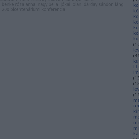
benke róza anna
nagy bella
jókai jolán
dárday sándor
láng
ko
i 200 bicentenáriumi konferencia
kö
kö
ko
ko
kö
ku
(
1
le
(
4
ku
li
im
(
1
(
1
le
(
1
má
te
ki
me
mi
mi
ká