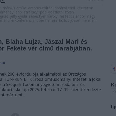
e
márkus emília
ambrus zoltán
ábrányi emil
kézirattár
kéméndy jenő
strelisky lipót
goszleth istván
ignác
jelfy gyula
sebestyén károly
festetics andor
nagy
tenáriumi konferencia
boér hermin
hollós józsef
hermann
, Blaha Lujza, Jászai Mari és
r Fekete vér című darabjában.
tar
nek 200. évfordulója alkalmából az Országos
, a HUN-REN BTK Irodalomtudományi Intézet, a Jókai
és a Szegedi Tudományegyetem Irodalom- és
K
ktori Iskolája 2025. február 17–19. között rendezte
centenáriumi…
Ig