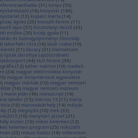
nferenciaelőadás
(
31
)
könyv
(
55
)
nyvbemutató
(
16
)
könyvtár
(
186
)
nyvtárlat
(
13
)
kopasz márta
(
14
)
pcsay ágnes
(
23
)
kossuth ferenc
(
11
)
ssuth lajos
(
57
)
kosztolányi dezső
(
33
)
tél emőke
(
20
)
krúdy gyula
(
11
)
tatási és különgyűjteményi főosztály
0
)
laborfalvi róza
(
16
)
lázár csaba
(
10
)
velezés
(
11
)
library
(
31
)
linómetszet
6
)
lipták dorottya sajtótörténeti
tatócsoport
(
44
)
liszt ferenc
(
36
)
tográfia
(
12
)
luther márton
(
10
)
madách
re
(
34
)
magyar elektronikus könyvtár
35
)
magyar könyvtárosok egyesülete
3
)
magyar márkák
(
10
)
magyar nemzeti
véltár
(
16
)
magyar nemzeti múzeum
1
)
mann jolán
(
49
)
manuscript
(
16
)
rai sándor
(
15
)
március 15
(
11
)
mária
rézia
(
16
)
marosvásárhely
(
14
)
mátyás
rály
(
12
)
megnyitó
(
10
)
mek
(
33
)
nü2015
(
10
)
menyhárt józsef
(
21
)
hály eszter
(
10
)
mikes kelemen
(
12
)
kes kelemen program
(
25
)
mikszáth
lmán
(
23
)
mikusi balázs
(
18
)
millennium