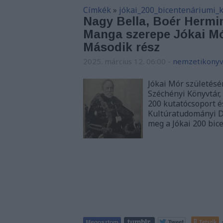
Címkék
»
jókai_200_bicentenáriumi_
Nagy Bella, Boér Hermin
Manga szerepe Jókai Mó
Második rész
2025. március 12. 06:00
-
nemzetikonyv
Jókai Mór születésé
Széchényi Könyvtár
200 kutatócsoport 
Kultúratudományi Do
meg a Jókai 200 bi
Tetszik