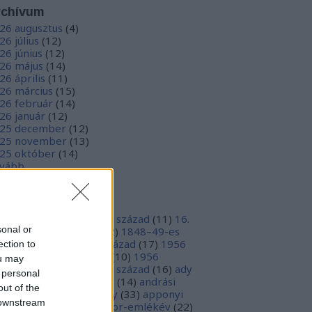
rchívum
26 augusztus
(
4
)
26 július
(
12
)
26 június
(
12
)
26 május
(
14
)
26 április
(
11
)
26 március
(
15
)
26 február
(
14
)
26 január
(
12
)
25 december
(
12
)
25 november
(
13
)
25 október
(
14
)
vább
...
ímkék
ora 12tortenet
(
13
)
15. század
(
11
)
16.
sonal or
ázad
(
43
)
17. század
(
32
)
1848–49-es
abadságharc
(
20
)
19. század
(
17
)
1956
ection to
7
)
1956-os forradalom
(
10
)
1956
ou may
inhaz
(
11
)
1990
(
11
)
20. század
(
16
)
ady
 personal
dre
(
44
)
albrecht dürer
(
14
)
andrási
out of the
ika
(
15
)
andruskó károly
(
33
)
apponyi
 downstream
ndor
(
31
)
apponyi sándor-emlékév
(
22
)