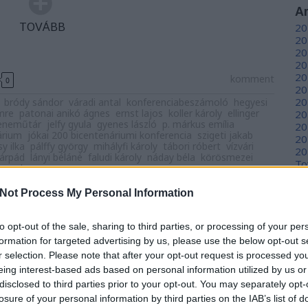
A
20
TOVÁBB
20
20
20
20
komment
0
20
20
bródy sándor
váradi antal
konferenciabeszámoló
hegyesi
imre
patonai anikó ágnes
ernst lajos
koller károly
ellinger
20
zeneműtár
jelfy gyula
gyenes lászló
p. márkus emília
20
árium
jókai 200 bicentenáriumi konferencia
szigeti jakab
20
y ilka
pálffy györgy
mihályfi károly
tábori róbert
vízvári
20
 árpád
lányi béláné
faludi károly
náday béla
körösmezei
To
z gyula
Not Process My Personal Information
C
12
to opt-out of the sale, sharing to third parties, or processing of your per
sz
tar
sz
formation for targeted advertising by us, please use the below opt-out s
(
6
r selection. Please note that after your opt-out request is processed y
otói korszakához
sz
eing interest-based ads based on personal information utilized by us or
en
disclosed to third parties prior to your opt-out. You may separately opt-
nek 200. évfordulója alkalmából az Országos
er
losure of your personal information by third parties on the IAB’s list of
, a HUN-REN BTK Irodalomtudományi Intézet, a Jókai
sá