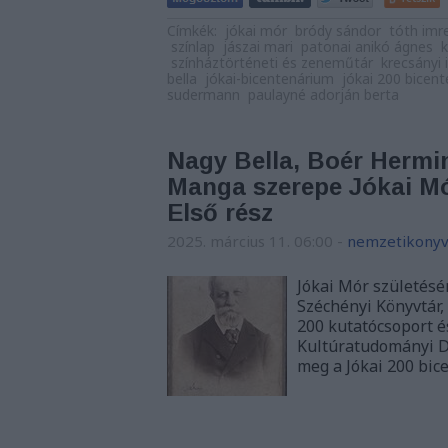
Címkék:
jókai mór
bródy sándor
tóth imr
színlap
jászai mari
patonai anikó ágnes
színháztörténeti és zeneműtár
krecsányi 
bella
jókai-bicentenárium
jókai 200 bicen
sudermann
paulayné adorján berta
Nagy Bella, Boér Hermin
Manga szerepe Jókai Mó
Első rész
2025. március 11. 06:00
-
nemzetikonyv
Jókai Mór születésé
Széchényi Könyvtár
200 kutatócsoport 
Kultúratudományi Do
meg a Jókai 200 bi