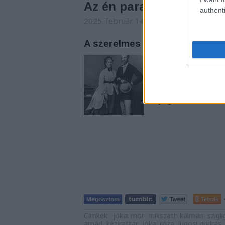
Az én paradicsomkerte
authenti
2025. február 14. 06:00
-
nemzetikonyv
A szerelmes Jókai Mór
Jókai Mór kéziratos
Jókai életének utols
hagyatékának digita
a Copián, könyvtárun
anyagot a február…
Tetszik
Címkék:
jókai mór
mikszáth kálmán
szigl
árpád
kézirattár
jókai róza
lugosi andrás