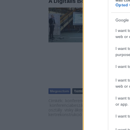
A Digitális Bölcsészeti Közpon
Opted 
Jókai Mór születésé
Széchényi Könyvtár
Google 
200 kutatócsoport 
Kultúratudományi Do
I want t
meg a Jókai 200 bi
web or d
I want t
purpose
I want 
I want t
web or d
Tetszik
I want t
Címkék:
konferencia
jókai mór
botanika
or app.
konferenciabeszámoló
rózsafalvi zsuzsan
osztály
visky ákos
szentkereszti máté
jó
kertrekonstrukció
jókai 200
jókai 200 bic
I want t
I want t