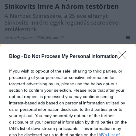
Sinkovits Imre A három testőrben
A Nemzet Színészére, a 25 éve elhunyt
Sinkovits Imrére egyik legendás szerepével
emlékezünk
nemzetikonyvtar
•
2026. február 24.
1956-ban Sinkovits Imre még csak huszonnyolc éves
Blog -
Do Not Process My Personal Information
volt, de már befutott, ismert színész: a Nemzeti
Színház társulatának megbecsült tagja, tizenöt
If you wish to opt-out of the sale, sharing to third parties, or
filmszereppel a háta mögött. Október 23-án a Petőfi-
processing of your personal or sensitive information for
szobornál tízezres tömeg előtt szavalta el a Nemzeti
targeted advertising by us, please use the below opt-out
dalt, mely esemény a forradalom egyik jelképe…
section to confirm your selection. Please note that after your
opt-out request is processed you may continue seeing
interest-based ads based on personal information utilized by
us or personal information disclosed to third parties prior to
your opt-out. You may separately opt-out of the further
disclosure of your personal information by third parties on the
IAB’s list of downstream participants. This information may
also be disclosed by us to third parties on the
IAB’s List of