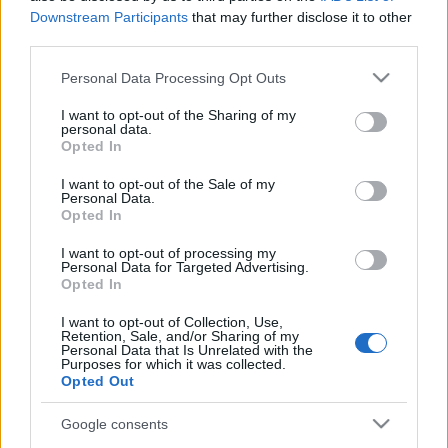
Downstream Participants
that may further disclose it to other
third parties.
Please note that this website/app uses one or more Google
Personal Data Processing Opt Outs
services and may gather and store information including but
not limited to your visit or usage behaviour. You may click to
I want to opt-out of the Sharing of my
personal data.
grant or deny consent to Google and its third-party tags to
Opted In
use your data for below specified purposes in below Google
consent section.
I want to opt-out of the Sale of my
Personal Data.
Opted In
I want to opt-out of processing my
Personal Data for Targeted Advertising.
Opted In
„Az ezerszer áldott nyolcadik
I want to opt-out of Collection, Use,
kerület” megéneklője
Retention, Sale, and/or Sharing of my
Personal Data that Is Unrelated with the
100 éve született Fejes Endre író
Purposes for which it was collected.
Opted Out
nemzetikonyvtar
•
2023. szeptember 15.
Google consents
„Szépen született száján a szó.” Fejes Endre: Kék