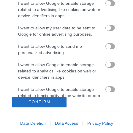
I want to allow Google to enable storage
tiszta szerelem. In: Uő: Vidám cimborák, Budapest,
related to advertising like cookies on web or
Magvető, 1966. 39. – Törzsgyűjtemény Fejes Endre
device identifiers in apps.
portréja. In: Uő.: Rozsdatemető, Budapest, Magvető,
1974. Hátsó borító – Törzsgyűjtemény Fejes Endre
I want to allow my user data to be sent to
Kossuth- és József Attila-díjas író, a…
Google for online advertising purposes.
I want to allow Google to send me
personalized advertising.
I want to allow Google to enable storage
related to analytics like cookies on web or
device identifiers in apps.
I want to allow Google to enable storage
related to functionality of the website or app.
CONFIRM
I want to allow Google to enable storage
related to personalization.
Data Deletion
Data Access
Privacy Policy
I want to allow Google to enable storage
related to security, including authentication