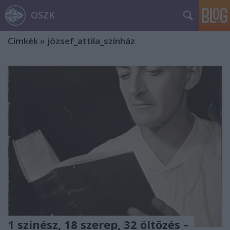
OSZK
Címkék
»
józsef_attila_színház
1 színész, 18 szerep, 32 öltözés –