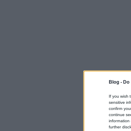
Blog -
Do 
If you wish 
sensitive in
confirm you
continue se
information 
further disc