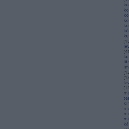
ko
kö
kö
ko
ko
kö
ku
(
1
le
(
4
ku
li
im
(
1
(
1
le
(
1
má
te
ki
me
mi
mi
ká