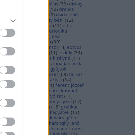
parchívum
(
50
)
digitalizálás
(
38
)
diskay
nke
(
13
)
dohnányi ernő
(
12
)
drahos
tván
(
20
)
drótos lászló
(
12
)
dsida jenő
2
)
dualizmus
(
10
)
egressy béni
(
12
)
ressy gábor
(
16
)
ekönyv
(
13
)
elbe
tván
(
70
)
elektronikus periodika
chívum
(
19
)
előadás
(
23
)
első
lágháború
(
37
)
emlékmű
(
39
)
lékműrombolás
(
25
)
ensz
(
14
)
eötvös
zsef
(
16
)
eötvös loránd
(
11
)
erdély
(
34
)
kel ferenc
(
26
)
erzsébet királyné
(
11
)
rópai unió
(
28
)
európa színpadán oszk
9
)
ex libris
(
87
)
ex libris gyűjtők
űjtemények
(
74
)
fametszet
(
69
)
farkas
renc
(
12
)
farkas gábor farkas
(
84
)
dák sári
(
11
)
fénykép
(
11
)
ferenc józsef
0
)
fery antal
(
56
)
főigazgatói kabinet
8
)
földesi ferenc
(
19
)
folyóirat
(
11
)
lambos ferenc
(
13
)
gárdonyi géza
(
17
)
ndos gábor
(
11
)
grafika
(
15
)
grafikai
akát
(
13
)
gyulai pál
(
16
)
hagyaték
(
13
)
lász gábor
(
10
)
hamvai-kovács gábor
4
)
hanvay hajnalka
(
11
)
haranghy jenő
1
)
herczeg ferenc
(
15
)
hermann róbert
0
)
herman ottó
(
13
)
hess andrás
(
16
)