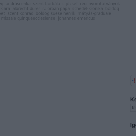
ég
andrási erika
szent borbála
i. józsef
régi nyomtatványok
 klára
albrecht dürer
iv. orbán pápa
schedel-krónika
boldog
bet
szent konrád
boldog suese henrik
mátyás-graduale
missale quinqueecclesiense
johannes emericus
K
Ig