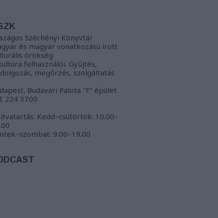
SZK
szágos Széchényi Könyvtár
gyar és magyar vonatkozású írott
lturális örökség
kultúra felhasználói. Gyűjtés,
ldolgozás, megőrzés, szolgáltatás.
dapest, Budavári Palota "F" épület
l: 224 3700
itvatartás: Kedd–csütörtök: 10.00–
.00
ntek–szombat: 9.00–19.00
ODCAST