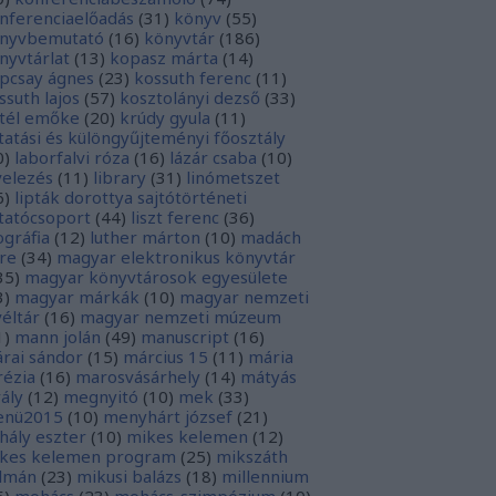
nferenciaelőadás
(
31
)
könyv
(
55
)
nyvbemutató
(
16
)
könyvtár
(
186
)
nyvtárlat
(
13
)
kopasz márta
(
14
)
pcsay ágnes
(
23
)
kossuth ferenc
(
11
)
ssuth lajos
(
57
)
kosztolányi dezső
(
33
)
tél emőke
(
20
)
krúdy gyula
(
11
)
tatási és különgyűjteményi főosztály
0
)
laborfalvi róza
(
16
)
lázár csaba
(
10
)
velezés
(
11
)
library
(
31
)
linómetszet
6
)
lipták dorottya sajtótörténeti
tatócsoport
(
44
)
liszt ferenc
(
36
)
tográfia
(
12
)
luther márton
(
10
)
madách
re
(
34
)
magyar elektronikus könyvtár
35
)
magyar könyvtárosok egyesülete
3
)
magyar márkák
(
10
)
magyar nemzeti
véltár
(
16
)
magyar nemzeti múzeum
1
)
mann jolán
(
49
)
manuscript
(
16
)
rai sándor
(
15
)
március 15
(
11
)
mária
rézia
(
16
)
marosvásárhely
(
14
)
mátyás
rály
(
12
)
megnyitó
(
10
)
mek
(
33
)
nü2015
(
10
)
menyhárt józsef
(
21
)
hály eszter
(
10
)
mikes kelemen
(
12
)
kes kelemen program
(
25
)
mikszáth
lmán
(
23
)
mikusi balázs
(
18
)
millennium