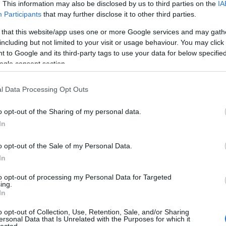
. This information may also be disclosed by us to third parties on the
IA
áp
ar
Participants
that may further disclose it to other third parties.
ar
ar
 that this website/app uses one or more Google services and may gath
(
2
including but not limited to your visit or usage behaviour. You may click 
(
1
 to Google and its third-party tags to use your data for below specifi
ba
ogle consent section.
bá
bá
ba
l Data Processing Opt Outs
bib
(
1
o opt-out of the Sharing of my personal data.
bo
br
In
(
1
bu
o opt-out of the Sale of my Personal Data.
te
In
cs
(
1
vi
to opt-out of processing my Personal Data for Targeted
ing.
da
In
da
de
o opt-out of Collection, Use, Retention, Sale, and/or Sharing
fr
ersonal Data that Is Unrelated with the Purposes for which it
di
lected.