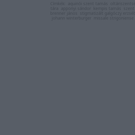
Címkék:
aquinói szent tamás
oltáriszents
tára
apponyi sándor
kempis tamás
szent
brenner jános
stigmatizált galgóczy erzsé
johann winterburger
missale strigoniense