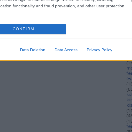
hé
cation functionality and fraud prevention, and other user protection.
hó
mi
(
1
(
2
CONFIRM
in
ja
(
3
jó
Data Deletion
Data Access
Privacy Policy
jó
gy
(
1
me
fe
év
(
1
(
6
ki
ki
ki
(
1
(
4
(
1
fe
(
3