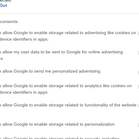
ké
Out
le
is
(
1
consents
eg
is
o allow Google to enable storage related to advertising like cookies on
ar
evice identifiers in apps.
vi
em
o allow my user data to be sent to Google for online advertising
jó
s.
er
eu
(
2
to allow Google to send me personalized advertising.
gy
fe
o allow Google to enable storage related to analytics like cookies on
fe
evice identifiers in apps.
(
2
(
5
ga
o allow Google to enable storage related to functionality of the website
go
pl
ha
o allow Google to enable storage related to personalization.
(
6
(
1
(
1
o allow Google to enable storage related to security, including