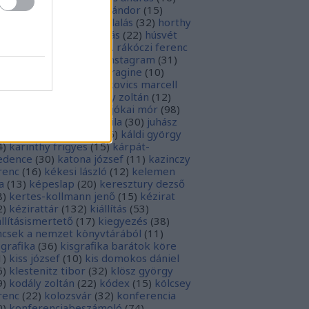
sziodosz
(
111
)
hevesi sándor
(
15
)
man bálint
(
19
)
honfoglalás
(
32
)
horthy
klós
(
12
)
hunyadi mátyás
(
22
)
húsvét
5
)
huszevesamek
(
20
)
ii. rákóczi ferenc
1
)
illyés boglárka
(
16
)
instagram
(
31
)
terjú
(
20
)
jacobus de voragine
(
10
)
nkovich miklós
(
10
)
jankovics marcell
3
)
jászai mari
(
17
)
jékely zoltán
(
12
)
kai-bicentenárium
(
10
)
jókai mór
(
98
)
zsa jános
(
14
)
józsef attila
(
30
)
juhász
ula
(
10
)
kalcsó gyula
(
16
)
káldi györgy
4
)
karinthy frigyes
(
15
)
kárpát-
dence
(
30
)
katona józsef
(
11
)
kazinczy
renc
(
16
)
kékesi lászló
(
12
)
kelemen
a
(
13
)
képeslap
(
20
)
keresztury dezső
8
)
kertes-kollmann jenő
(
15
)
kézirat
2
)
kézirattár
(
132
)
kiállítás
(
53
)
állításismertető
(
17
)
kiegyezés
(
38
)
ncsek a nemzet könyvtárából
(
11
)
sgrafika
(
36
)
kisgrafika barátok köre
1
)
kiss józsef
(
10
)
kis domokos dániel
6
)
klestenitz tibor
(
32
)
klösz györgy
9
)
kodály zoltán
(
22
)
kódex
(
15
)
kölcsey
renc
(
22
)
kolozsvár
(
32
)
konferencia
0
)
konferenciabeszámoló
(
74
)