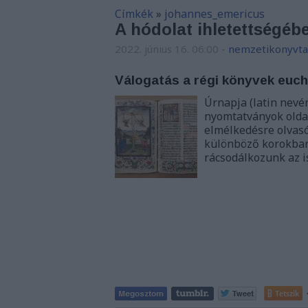
Címkék
»
johannes_emericus
A hódolat ihletettségéb
2022. június 16. 06:00
-
nemzetikonyvta
Válogatás a régi könyvek euch
Úrnapja (latin nevé
nyomtatványok oldal
elmélkedésre olvasó
különböző korokban
rácsodálkozunk az i
Tetszik