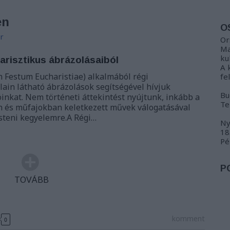
en
O
r
Or
Ma
ku
arisztikus ábrázolásaiból
A 
n Festum Eucharistiae) alkalmából régi
fe
ain látható ábrázolások segítségével hívjuk
Bu
inkat. Nem történeti áttekintést nyújtunk, inkább a
Te
 és műfajokban keletkezett művek válogatásával
steni kegyelemre.A Régi…
Ny
18
Pé
P
TOVÁBB
komment
0