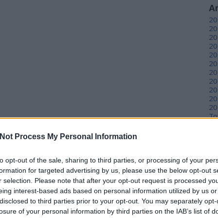
A
20
20
20
20
20
20
20
20
20
20
20
To
Not Process My Personal Information
C
12
to opt-out of the sale, sharing to third parties, or processing of your per
sz
sz
formation for targeted advertising by us, please use the below opt-out s
(
6
r selection. Please note that after your opt-out request is processed y
sz
eing interest-based ads based on personal information utilized by us or
en
disclosed to third parties prior to your opt-out. You may separately opt-
er
losure of your personal information by third parties on the IAB’s list of
sá