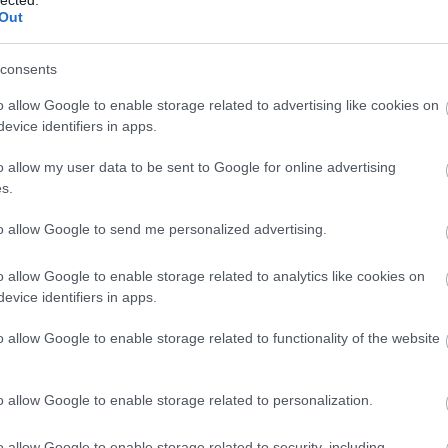
(
1
Out
bo
br
(
1
consents
bu
te
o allow Google to enable storage related to advertising like cookies on
cs
evice identifiers in apps.
(
1
vi
o allow my user data to be sent to Google for online advertising
da
s.
da
de
fr
to allow Google to send me personalized advertising.
di
ké
o allow Google to enable storage related to analytics like cookies on
le
is
evice identifiers in apps.
(
1
eg
o allow Google to enable storage related to functionality of the website
is
ar
vi
o allow Google to enable storage related to personalization.
em
jó
er
o allow Google to enable storage related to security, including