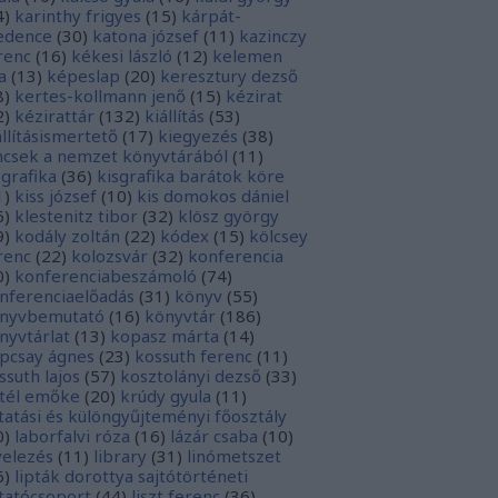
4
)
karinthy frigyes
(
15
)
kárpát-
dence
(
30
)
katona józsef
(
11
)
kazinczy
renc
(
16
)
kékesi lászló
(
12
)
kelemen
a
(
13
)
képeslap
(
20
)
keresztury dezső
8
)
kertes-kollmann jenő
(
15
)
kézirat
2
)
kézirattár
(
132
)
kiállítás
(
53
)
állításismertető
(
17
)
kiegyezés
(
38
)
ncsek a nemzet könyvtárából
(
11
)
sgrafika
(
36
)
kisgrafika barátok köre
1
)
kiss józsef
(
10
)
kis domokos dániel
6
)
klestenitz tibor
(
32
)
klösz györgy
9
)
kodály zoltán
(
22
)
kódex
(
15
)
kölcsey
renc
(
22
)
kolozsvár
(
32
)
konferencia
0
)
konferenciabeszámoló
(
74
)
nferenciaelőadás
(
31
)
könyv
(
55
)
nyvbemutató
(
16
)
könyvtár
(
186
)
nyvtárlat
(
13
)
kopasz márta
(
14
)
pcsay ágnes
(
23
)
kossuth ferenc
(
11
)
ssuth lajos
(
57
)
kosztolányi dezső
(
33
)
tél emőke
(
20
)
krúdy gyula
(
11
)
tatási és különgyűjteményi főosztály
0
)
laborfalvi róza
(
16
)
lázár csaba
(
10
)
velezés
(
11
)
library
(
31
)
linómetszet
6
)
lipták dorottya sajtótörténeti
tatócsoport
(
44
)
liszt ferenc
(
36
)