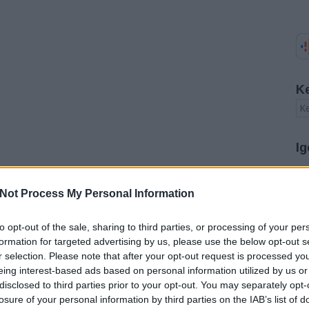
K
Ig
A
Not Process My Personal Information
20
20
20
to opt-out of the sale, sharing to third parties, or processing of your per
20
formation for targeted advertising by us, please use the below opt-out s
20
r selection. Please note that after your opt-out request is processed y
20
eing interest-based ads based on personal information utilized by us or
20
disclosed to third parties prior to your opt-out. You may separately opt-
20
20
losure of your personal information by third parties on the IAB’s list of