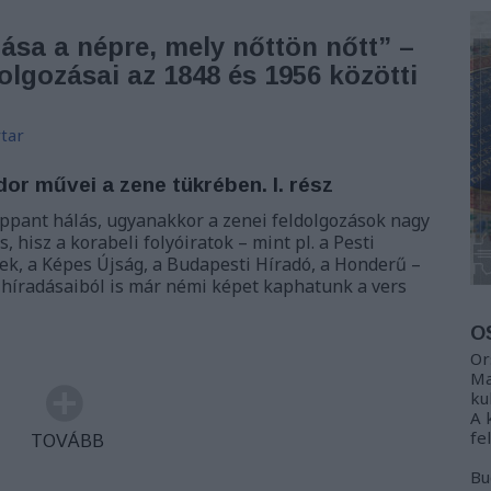
tása a népre, mely nőttön nőtt” –
olgozásai az 1848 és 1956 közötti
tar
dor művei a zene tükrében. I. rész
oppant hálás, ugyanakkor a zenei feldolgozások nagy
, hisz a korabeli folyóiratok – mint pl. a Pesti
pek, a Képes Újság, a Budapesti Híradó, a Honderű –
 híradásaiból is már némi képet kaphatunk a vers
O
Or
Ma
ku
A 
fe
TOVÁBB
Bu