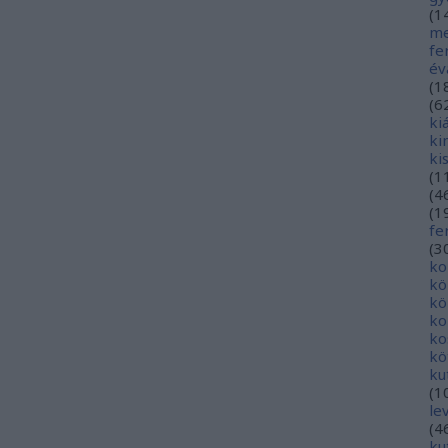
(
1
me
fe
év
(
1
(
6
ki
ki
ki
(
1
(
4
(
1
fe
(
3
ko
kö
kö
ko
ko
kö
ku
(
1
le
(
4
ku