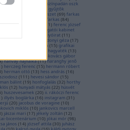
rópai unió
(
28
)
európa színpadán oszk
9
)
ex libris
(
87
)
ex libris gyűjtők
űjtemények
(
74
)
fametszet
(
69
)
farkas
renc
(
12
)
farkas gábor farkas
(
84
)
dák sári
(
11
)
fénykép
(
11
)
ferenc józsef
0
)
fery antal
(
56
)
főigazgatói kabinet
8
)
földesi ferenc
(
19
)
folyóirat
(
11
)
lambos ferenc
(
13
)
gárdonyi géza
(
17
)
ndos gábor
(
11
)
grafika
(
15
)
grafikai
akát
(
13
)
gyulai pál
(
16
)
hagyaték
(
13
)
lász gábor
(
10
)
hamvai-kovács gábor
4
)
hanvay hajnalka
(
11
)
haranghy jenő
1
)
herczeg ferenc
(
15
)
hermann róbert
0
)
herman ottó
(
13
)
hess andrás
(
16
)
sziodosz
(
111
)
hevesi sándor
(
15
)
man bálint
(
19
)
honfoglalás
(
32
)
horthy
klós
(
12
)
hunyadi mátyás
(
22
)
húsvét
5
)
huszevesamek
(
20
)
ii. rákóczi ferenc
1
)
illyés boglárka
(
16
)
instagram
(
31
)
terjú
(
20
)
jacobus de voragine
(
10
)
nkovich miklós
(
10
)
jankovics marcell
3
)
jászai mari
(
17
)
jékely zoltán
(
12
)
kai-bicentenárium
(
10
)
jókai mór
(
98
)
zsa jános
(
14
)
józsef attila
(
30
)
juhász
ula
(
10
)
kalcsó gyula
(
16
)
káldi györgy