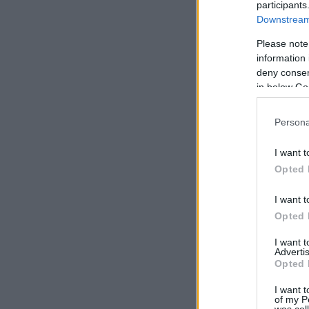
participants
Downstream 
Please note
information 
deny consent
in below Go
Persona
I want t
Opted 
I want t
Opted 
I want 
Advertis
Opted 
I want t
of my P
was col