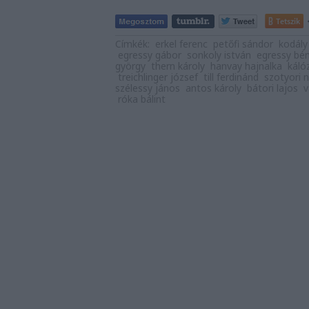
Tetszik
Címkék:
erkel ferenc
petőfi sándor
kodály
egressy gábor
sonkoly istván
egressy bén
györgy
thern károly
hanvay hajnalka
káló
treichlinger józsef
till ferdinánd
szotyori 
szélessy jános
antos károly
bátori lajos
v
róka bálint