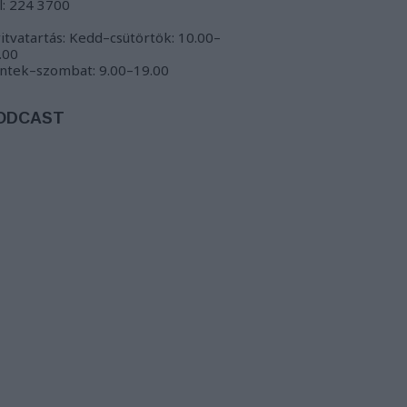
l: 224 3700
itvatartás: Kedd–csütörtök: 10.00–
.00
ntek–szombat: 9.00–19.00
ODCAST