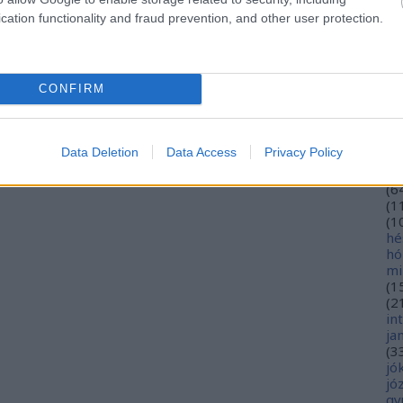
eu
cation functionality and fraud prevention, and other user protection.
(
2
gy
fe
fe
CONFIRM
(
2
(
5
ga
go
Data Deletion
Data Access
Privacy Policy
pl
ha
(
6
(
1
(
1
hé
hó
mi
(
1
(
2
in
ja
(
3
jó
jó
gy