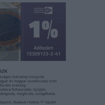
SZK
szágos Széchényi Könyvtár
gyar és magyar vonatkozású írott
lturális örökség
kultúra felhasználói. Gyűjtés,
ldolgozás, megőrzés, szolgáltatás.
dapest, Budavári Palota "F" épület