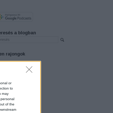
eresés a blogban
en rajongok
rchívum
26 augusztus
(
3
)
26 július
(
12
)
26 június
(
12
)
sonal or
26 május
(
14
)
ection to
26 április
(
11
)
ou may
26 március
(
15
)
 personal
26 február
(
14
)
out of the
26 január
(
12
)
25 december
(
12
)
 downstream