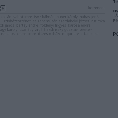
Te
komment
0
Ny
18
 zoltán
vahot imre
isoz kálmán
huber károly
hubay jenő
Pé
i
színháztörténeti és zeneműtár
szerdahelyi józsef
ruzitska
zdi jános
bartay endre
földényi frigyes
karosa endre
nagy károly
csanády virgil
hazslinszky gusztáv
breiter-
ass lajos
csenki imre
ittzés mihály
major ervin
tari lujza
P