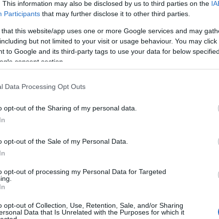
20
. This information may also be disclosed by us to third parties on the
IA
20
Participants
that may further disclose it to other third parties.
To
 that this website/app uses one or more Google services and may gath
including but not limited to your visit or usage behaviour. You may click 
C
 to Google and its third-party tags to use your data for below specifi
12
ogle consent section.
sz
sz
(
6
l Data Processing Opt Outs
sz
en
o opt-out of the Sharing of my personal data.
er
sá
In
áp
ar
o opt-out of the Sale of my Personal Data.
ar
ar
In
(
2
(
1
to opt-out of processing my Personal Data for Targeted
ing.
ba
In
bá
bá
o opt-out of Collection, Use, Retention, Sale, and/or Sharing
ba
ersonal Data that Is Unrelated with the Purposes for which it
bib
lected.