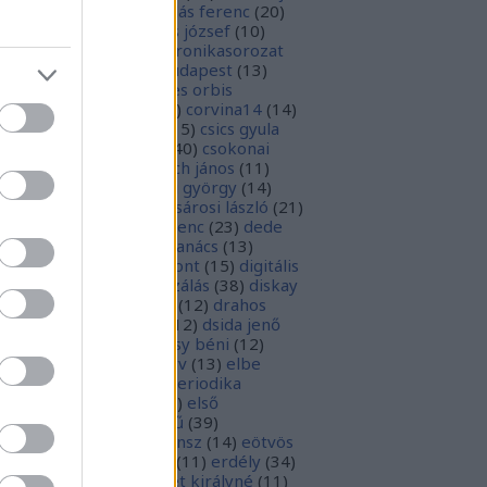
1
)
boka lászló
(
17
)
bordás ferenc
(
20
)
rsa gedeon
(
19
)
borsos józsef
(
10
)
ódy sándor
(
12
)
Budaikronikasorozat
0
)
budai krónika
(
25
)
budapest
(
13
)
day györgy
(
13
)
civitates orbis
rrarum
(
23
)
corvina
(
51
)
corvina14
(
14
)
evej
(
24
)
csiby mihály
(
15
)
csics gyula
4
)
csobán endre attila
(
40
)
csokonai
téz mihály
(
20
)
damjanich jános
(
11
)
ncs szabolcs
(
14
)
danku györgy
(
14
)
nte alighieri
(
11
)
deák-sárosi lászló
(
21
)
ák eszter
(
10
)
deák ferenc
(
23
)
dede
anciska
(
51
)
diaszpóra tanács
(
13
)
gitális bölcsészeti központ
(
15
)
digitális
parchívum
(
50
)
digitalizálás
(
38
)
diskay
nke
(
13
)
dohnányi ernő
(
12
)
drahos
tván
(
20
)
drótos lászló
(
12
)
dsida jenő
2
)
dualizmus
(
10
)
egressy béni
(
12
)
ressy gábor
(
16
)
ekönyv
(
13
)
elbe
tván
(
70
)
elektronikus periodika
chívum
(
19
)
előadás
(
23
)
első
lágháború
(
37
)
emlékmű
(
39
)
lékműrombolás
(
25
)
ensz
(
14
)
eötvös
zsef
(
16
)
eötvös loránd
(
11
)
erdély
(
34
)
kel ferenc
(
26
)
erzsébet királyné
(
11
)