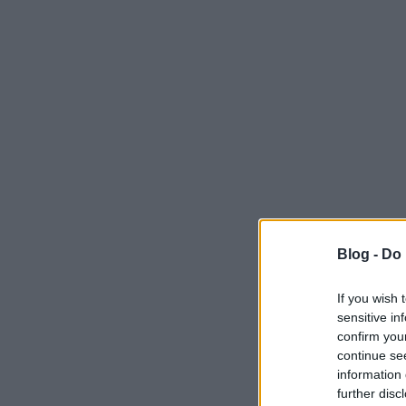
Blog -
Do 
If you wish 
sensitive in
confirm you
continue se
information 
further disc