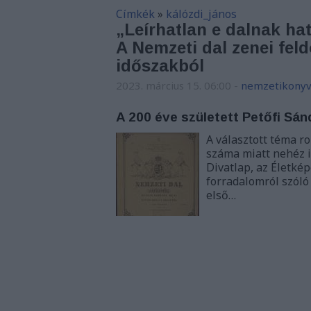
Címkék
»
kálózdi_jános
„Leírhatlan e dalnak ha
A Nemzeti dal zenei feld
időszakból
2023. március 15. 06:00
-
nemzetikonyv
A 200 éve született Petőfi Sán
A választott téma r
száma miatt nehéz is
Divatlap, az Életké
forradalomról szóló
első…