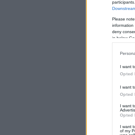
participants
Downstream 
Please note
information 
deny consent
in below Go
Persona
I want t
Opted 
I want t
Opted 
I want 
Advertis
Opted 
I want t
of my P
was col