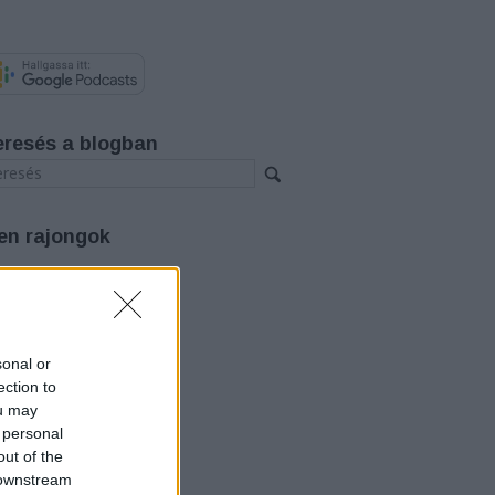
eresés a blogban
en rajongok
rchívum
26 augusztus
(
4
)
26 július
(
12
)
26 június
(
12
)
sonal or
26 május
(
14
)
ection to
26 április
(
11
)
ou may
26 március
(
15
)
 personal
26 február
(
14
)
out of the
26 január
(
12
)
25 december
(
12
)
 downstream