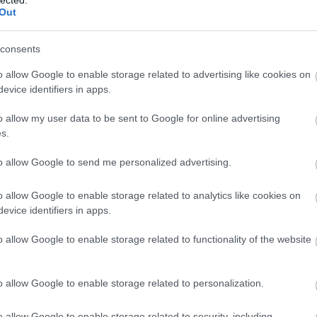
(
1
Out
bo
br
(
1
consents
bu
te
o allow Google to enable storage related to advertising like cookies on
cs
evice identifiers in apps.
(
1
vi
o allow my user data to be sent to Google for online advertising
da
s.
da
de
fr
to allow Google to send me personalized advertising.
di
ké
o allow Google to enable storage related to analytics like cookies on
le
is
evice identifiers in apps.
(
1
eg
o allow Google to enable storage related to functionality of the website
is
ar
vi
o allow Google to enable storage related to personalization.
em
jó
er
o allow Google to enable storage related to security, including