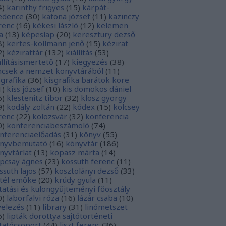
4
)
karinthy frigyes
(
15
)
kárpát-
dence
(
30
)
katona józsef
(
11
)
kazinczy
renc
(
16
)
kékesi lászló
(
12
)
kelemen
a
(
13
)
képeslap
(
20
)
keresztury dezső
8
)
kertes-kollmann jenő
(
15
)
kézirat
2
)
kézirattár
(
132
)
kiállítás
(
53
)
állításismertető
(
17
)
kiegyezés
(
38
)
ncsek a nemzet könyvtárából
(
11
)
sgrafika
(
36
)
kisgrafika barátok köre
1
)
kiss józsef
(
10
)
kis domokos dániel
6
)
klestenitz tibor
(
32
)
klösz györgy
9
)
kodály zoltán
(
22
)
kódex
(
15
)
kölcsey
renc
(
22
)
kolozsvár
(
32
)
konferencia
0
)
konferenciabeszámoló
(
74
)
nferenciaelőadás
(
31
)
könyv
(
55
)
nyvbemutató
(
16
)
könyvtár
(
186
)
nyvtárlat
(
13
)
kopasz márta
(
14
)
pcsay ágnes
(
23
)
kossuth ferenc
(
11
)
ssuth lajos
(
57
)
kosztolányi dezső
(
33
)
tél emőke
(
20
)
krúdy gyula
(
11
)
tatási és különgyűjteményi főosztály
0
)
laborfalvi róza
(
16
)
lázár csaba
(
10
)
velezés
(
11
)
library
(
31
)
linómetszet
6
)
lipták dorottya sajtótörténeti
tatócsoport
(
44
)
liszt ferenc
(
36
)