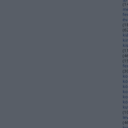
(
1
me
fe
év
(
1
(
6
ki
ki
ki
(
1
(
4
(
1
fe
(
3
ko
kö
kö
ko
ko
kö
ku
(
1
le
(
4
ku