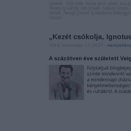
Címkék:
tóth béla
heltai jenő
a hét
kiss 
ferenczy károly
réti istván
hollósy simon
tamás
faragó józsef
kutatási és különgyű
zsuzsa
„Kezét csókolja, Ignotus
2019. november 17. 18:07
-
nemzetiko
A százötven éve született Vei
Folytatjuk blogbeje
szinte mindenről va
a mindennapi (házia
kényelmetlenségeirő
és ruhákról. A csalá