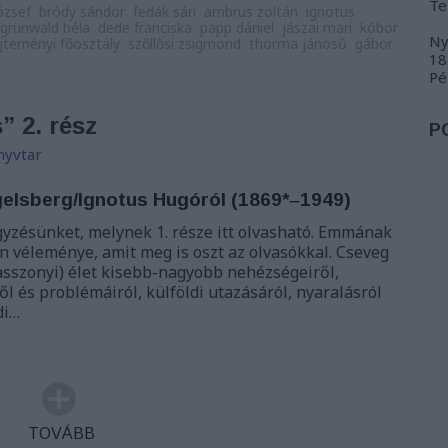
Te
józsef
bródy sándor
fedák sári
ambrus zoltán
ignotus
grünwald béla
dede franciska
papp dániel
jászai mari
kóbor
Ny
jteményi főosztály
szőllősi zsigmond
thorma jánosű
gábor
18
Pé
” 2. rész
P
nyvtar
gelsberg/Ignotus Hugóról (1869*‒1949)
gyzésünket, melynek 1. része itt olvasható. Emmának
n véleménye, amit meg is oszt az olvasókkal. Cseveg
sszonyi) élet kisebb-nagyobb nehézségeiről,
l és problémáiról, külföldi utazásáról, nyaralásról
di…
TOVÁBB