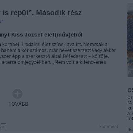
 is repül”. Második rész
ar
nyt Kiss József élet(műv)éből
a korabeli irodalmi élet színe-java írt. Nemcsak a
 hanem a kor számos, már nevet szerzett vagy akkor
szer épp a szerkesztő által felfedezett – költője,
ó a tartalomjegyzékben. „Nem volt a kilencvenes
O
Or
Ma
TOVÁBB
ku
A 
fe
komment
0
Bu