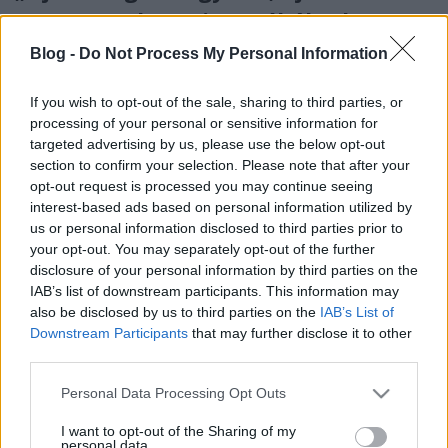
szempontok szerint próbálunk
kérdezni.”
Blog -
Do Not Process My Personal Information
Kabdebó Lóránt irodalomtörténész halálának
második évfordulójára
If you wish to opt-out of the sale, sharing to third parties, or
processing of your personal or sensitive information for
nemzetikonyvtar
•
2024. január 24.
targeted advertising by us, please use the below opt-out
section to confirm your selection. Please note that after your
A két éve, nyolcvanhat éves korában elhunyt
opt-out request is processed you may continue seeing
Kabdebó Lóránt (2022. január 24.) József Attila-díjas
interest-based ads based on personal information utilized by
magyar irodalomtörténész, kritikus, Szabó Lőrinc
us or personal information disclosed to third parties prior to
életművének legalaposabb ismerője és kutatója volt.
your opt-out. You may separately opt-out of the further
A Pécsi, majd a Miskolci Egyetem tudományos
disclosure of your personal information by third parties on the
életében kulcsszerepet betöltő egyetemi tanár – az
IAB’s list of downstream participants. This information may
also be disclosed by us to third parties on the
IAB’s List of
utóbbi…
Downstream Participants
that may further disclose it to other
third parties.
Please note that this website/app uses one or more Google
Personal Data Processing Opt Outs
services and may gather and store information including but
not limited to your visit or usage behaviour. You may click to
I want to opt-out of the Sharing of my
personal data.