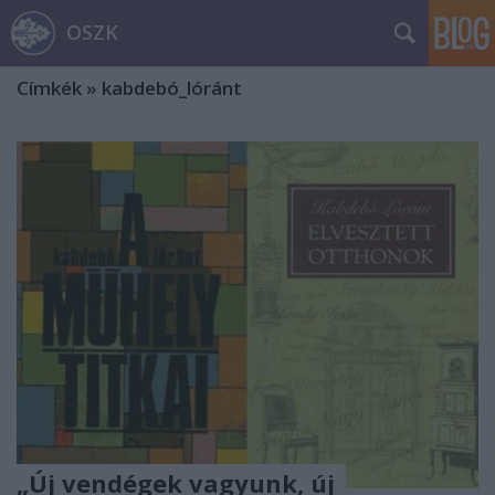
OSZK
Címkék
»
kabdebó_lóránt
„Új vendégek vagyunk, új