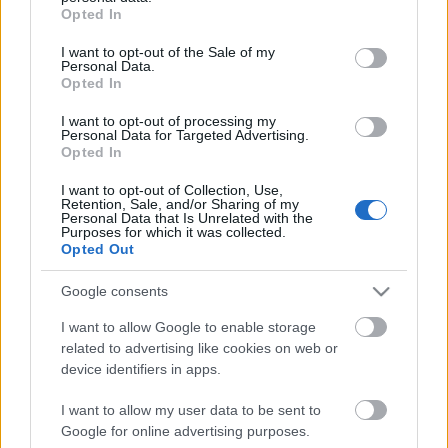
grant or deny consent to Google and its third-party tags to
Opted In
use your data for below specified purposes in below Google
consent section.
I want to opt-out of the Sale of my
Personal Data.
Opted In
I want to opt-out of processing my
Personal Data for Targeted Advertising.
Opted In
I want to opt-out of Collection, Use,
Retention, Sale, and/or Sharing of my
„Úgy tűnt, a század egyik
Personal Data that Is Unrelated with the
Purposes for which it was collected.
legnagyobb virtuóza zongorázik a
Opted Out
füstös, büdös presszóban...”
Google consents
100 éve született Cziffra György
I want to allow Google to enable storage
zongoraművész
related to advertising like cookies on web or
nemzetikonyvtar
•
2021. november 05.
device identifiers in apps.
I want to allow my user data to be sent to
Lassan végéhez közeledik a Cziffra György
Google for online advertising purposes.
(Budapest, 1921. november 5. – Longpont-sur-Orge,