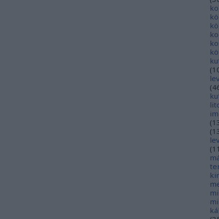
ko
kö
kö
ko
ko
kö
ku
(
1
le
(
4
ku
li
im
(
1
(
1
le
(
1
má
te
ki
me
mi
mi
ká