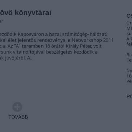
jövő könyvtárai
O
ar
Or
Ma
ku
ezdődik Kaposváron a hazai számítógép-hálózati
A 
kai élet jelentős rendezvénye, a Networkshop 2011
fe
ia. Az "A" teremben 16 órától Király Péter, volt
unk vitaindítójával beszélgetés kezdődik a
Bu
k jövőjéről. A…
Te
Ny
18
Pé
P
TOVÁBB