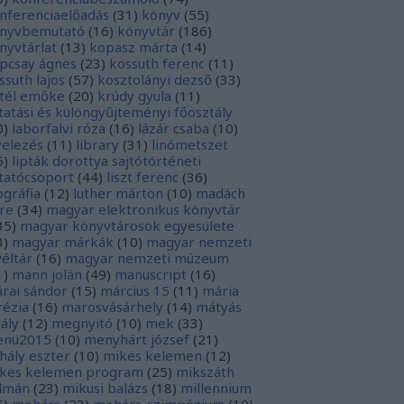
nferenciaelőadás
(
31
)
könyv
(
55
)
nyvbemutató
(
16
)
könyvtár
(
186
)
nyvtárlat
(
13
)
kopasz márta
(
14
)
pcsay ágnes
(
23
)
kossuth ferenc
(
11
)
ssuth lajos
(
57
)
kosztolányi dezső
(
33
)
tél emőke
(
20
)
krúdy gyula
(
11
)
tatási és különgyűjteményi főosztály
0
)
laborfalvi róza
(
16
)
lázár csaba
(
10
)
velezés
(
11
)
library
(
31
)
linómetszet
6
)
lipták dorottya sajtótörténeti
tatócsoport
(
44
)
liszt ferenc
(
36
)
tográfia
(
12
)
luther márton
(
10
)
madách
re
(
34
)
magyar elektronikus könyvtár
35
)
magyar könyvtárosok egyesülete
3
)
magyar márkák
(
10
)
magyar nemzeti
véltár
(
16
)
magyar nemzeti múzeum
1
)
mann jolán
(
49
)
manuscript
(
16
)
rai sándor
(
15
)
március 15
(
11
)
mária
rézia
(
16
)
marosvásárhely
(
14
)
mátyás
rály
(
12
)
megnyitó
(
10
)
mek
(
33
)
nü2015
(
10
)
menyhárt józsef
(
21
)
hály eszter
(
10
)
mikes kelemen
(
12
)
kes kelemen program
(
25
)
mikszáth
lmán
(
23
)
mikusi balázs
(
18
)
millennium