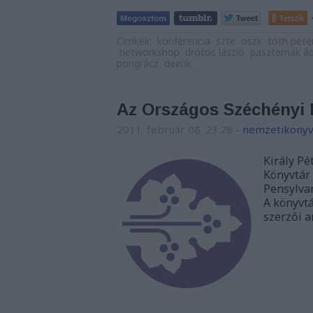
Tetszik
Címkék:
konferencia
szte
oszk
tóth péte
networkshop
drótos lászló
paszternák 
pongrácz
deenk
Az Országos Széchényi K
2011. február 08. 23:28
-
nemzetikonyv
Király Pé
Könyvtár 
Pensylvan
A könyvtá
szerzői a