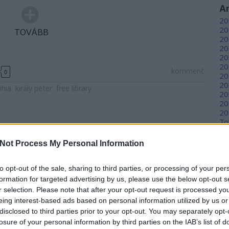
A
20
20
TOVÁBB
20
20
20
20
komment
0
20
20
phia
király péter
free library
20
20
20
To
Not Process My Personal Information
C
12
to opt-out of the sale, sharing to third parties, or processing of your per
sz
sz
formation for targeted advertising by us, please use the below opt-out s
(
6
r selection. Please note that after your opt-out request is processed y
sz
eing interest-based ads based on personal information utilized by us or
en
disclosed to third parties prior to your opt-out. You may separately opt-
er
losure of your personal information by third parties on the IAB’s list of
sá