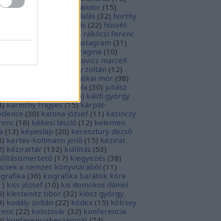
sziodosz
(
111
)
hevesi sándor
(
15
)
man bálint
(
19
)
honfoglalás
(
32
)
horthy
klós
(
12
)
hunyadi mátyás
(
22
)
húsvét
5
)
huszevesamek
(
20
)
ii. rákóczi ferenc
1
)
illyés boglárka
(
16
)
instagram
(
31
)
terjú
(
20
)
jacobus de voragine
(
10
)
nkovich miklós
(
10
)
jankovics marcell
3
)
jászai mari
(
17
)
jékely zoltán
(
12
)
kai-bicentenárium
(
10
)
jókai mór
(
98
)
zsa jános
(
14
)
józsef attila
(
30
)
juhász
ula
(
10
)
kalcsó gyula
(
16
)
káldi györgy
4
)
karinthy frigyes
(
15
)
kárpát-
dence
(
30
)
katona józsef
(
11
)
kazinczy
renc
(
16
)
kékesi lászló
(
12
)
kelemen
a
(
13
)
képeslap
(
20
)
keresztury dezső
8
)
kertes-kollmann jenő
(
15
)
kézirat
2
)
kézirattár
(
132
)
kiállítás
(
53
)
állításismertető
(
17
)
kiegyezés
(
38
)
ncsek a nemzet könyvtárából
(
11
)
sgrafika
(
36
)
kisgrafika barátok köre
1
)
kiss józsef
(
10
)
kis domokos dániel
6
)
klestenitz tibor
(
32
)
klösz györgy
9
)
kodály zoltán
(
22
)
kódex
(
15
)
kölcsey
renc
(
22
)
kolozsvár
(
32
)
konferencia
0
)
konferenciabeszámoló
(
74
)