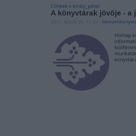
Címkék
»
király_péter
A könyvtárak jövője - a 
2011. április 26. 11:20
-
nemzetikonyvt
Holnap k
informati
konferenc
munkatárs
könyvtára