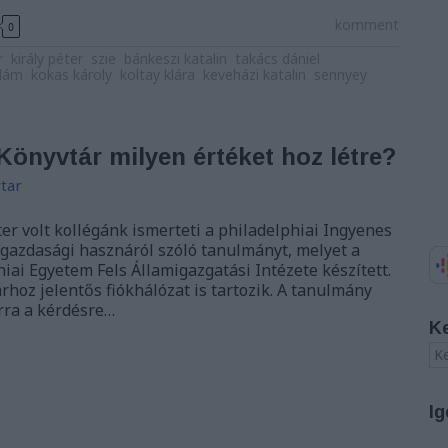
komment
0
r
király péter
szie
bánkeszi katalin
takács dániel
ádám
kokas károly
koltay klára
keveházi katalin
sennyey
önyvtár milyen értéket hoz létre?
tar
ter volt kollégánk ismerteti a philadelphiai Ingyenes
gazdasági hasznáról szóló tanulmányt, melyet a
iai Egyetem Fels Államigazgatási Intézete készített.
rhoz jelentős fiókhálózat is tartozik. A tanulmány
rra a kérdésre…
K
Ig