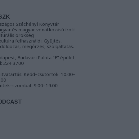
SZK
szágos Széchényi Könyvtár
gyar és magyar vonatkozású írott
lturális örökség
kultúra felhasználói. Gyűjtés,
ldolgozás, megőrzés, szolgáltatás.
dapest, Budavári Palota "F" épület
l: 224 3700
itvatartás: Kedd–csütörtök: 10.00–
.00
ntek–szombat: 9.00–19.00
ODCAST