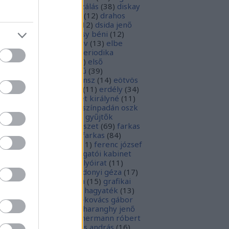
parchívum
(
50
)
digitalizálás
(
38
)
diskay
nke
(
13
)
dohnányi ernő
(
12
)
drahos
tván
(
20
)
drótos lászló
(
12
)
dsida jenő
2
)
dualizmus
(
10
)
egressy béni
(
12
)
ressy gábor
(
16
)
ekönyv
(
13
)
elbe
tván
(
70
)
elektronikus periodika
chívum
(
19
)
előadás
(
23
)
első
lágháború
(
37
)
emlékmű
(
39
)
lékműrombolás
(
25
)
ensz
(
14
)
eötvös
zsef
(
16
)
eötvös loránd
(
11
)
erdély
(
34
)
kel ferenc
(
26
)
erzsébet királyné
(
11
)
rópai unió
(
28
)
európa színpadán oszk
9
)
ex libris
(
87
)
ex libris gyűjtők
űjtemények
(
74
)
fametszet
(
69
)
farkas
renc
(
12
)
farkas gábor farkas
(
84
)
dák sári
(
11
)
fénykép
(
11
)
ferenc józsef
0
)
fery antal
(
56
)
főigazgatói kabinet
8
)
földesi ferenc
(
19
)
folyóirat
(
11
)
lambos ferenc
(
13
)
gárdonyi géza
(
17
)
ndos gábor
(
11
)
grafika
(
15
)
grafikai
akát
(
13
)
gyulai pál
(
16
)
hagyaték
(
13
)
lász gábor
(
10
)
hamvai-kovács gábor
4
)
hanvay hajnalka
(
11
)
haranghy jenő
1
)
herczeg ferenc
(
15
)
hermann róbert
0
)
herman ottó
(
13
)
hess andrás
(
16
)