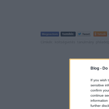
Tetszik
Címkék:
költségvetés
tanulmány
philadel
Blog -
Do 
If you wish 
sensitive in
confirm you
continue se
information 
further disc