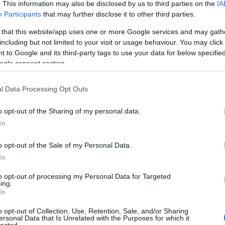
. This information may also be disclosed by us to third parties on the
IA
áp
ar
Participants
that may further disclose it to other third parties.
ar
ar
 that this website/app uses one or more Google services and may gath
(
2
including but not limited to your visit or usage behaviour. You may click 
(
1
 to Google and its third-party tags to use your data for below specifi
ba
ogle consent section.
bá
bá
ba
l Data Processing Opt Outs
bib
(
1
o opt-out of the Sharing of my personal data.
bo
br
In
(
1
bu
o opt-out of the Sale of my Personal Data.
te
In
cs
(
1
vi
to opt-out of processing my Personal Data for Targeted
ing.
da
In
da
de
o opt-out of Collection, Use, Retention, Sale, and/or Sharing
fr
ersonal Data that Is Unrelated with the Purposes for which it
di
lected.