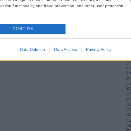
hé
cation functionality and fraud prevention, and other user protection.
hó
mi
(
1
(
2
CONFIRM
in
ja
(
3
jó
Data Deletion
Data Access
Privacy Policy
jó
gy
(
1
me
fe
év
(
1
(
6
ki
ki
ki
(
1
(
4
(
1
fe
(
3