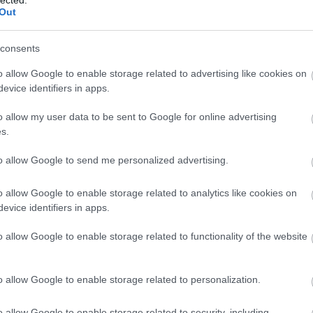
ké
Out
le
is
(
1
consents
eg
is
o allow Google to enable storage related to advertising like cookies on
ar
evice identifiers in apps.
vi
em
o allow my user data to be sent to Google for online advertising
jó
s.
er
eu
(
2
to allow Google to send me personalized advertising.
gy
fe
o allow Google to enable storage related to analytics like cookies on
fe
evice identifiers in apps.
(
2
(
5
ga
o allow Google to enable storage related to functionality of the website
go
pl
ha
o allow Google to enable storage related to personalization.
(
6
(
1
(
1
o allow Google to enable storage related to security, including