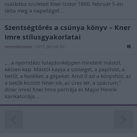
családba született Kner Izidor 1860. február 5-én
látta meg a napvilágot…
Szentségtörés a csúnya könyv – Kner
Imre stílusgyakorlatai
nemzetikonyvtar
•
2015. február 03.
„…a nyomdász tulajdonképpen mindent mástól,
készen kap. Mástól kapja a szöveget, a papírost, a
betűt, a festéket, a gépeket. Amit ő ad a könyvhöz, az
a betűk közötti fehér sík, az üres tér, a spácium.”
(Kner Imre) Kner Imre portréja és Major Henrik
karikatúrája.…