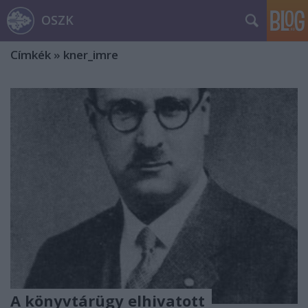
OSZK
Címkék
»
kner_imre
A könyvtárügy elhivatott