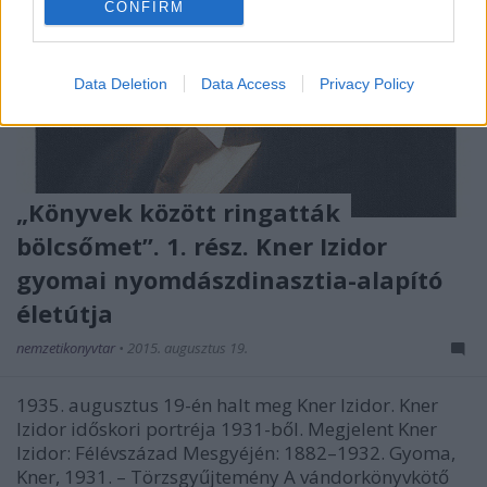
CONFIRM
Data Deletion
Data Access
Privacy Policy
„Könyvek között ringatták
bölcsőmet”. 1. rész. Kner Izidor
gyomai nyomdászdinasztia-alapító
életútja
nemzetikonyvtar
•
2015. augusztus 19.
1935. augusztus 19-én halt meg Kner Izidor. Kner
Izidor időskori portréja 1931-ből. Megjelent Kner
Izidor: Félévszázad Mesgyéjén: 1882–1932. Gyoma,
Kner, 1931. – Törzsgyűjtemény A vándorkönyvkötő