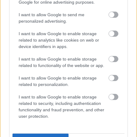
„Könyvek között ringatták
Google for online advertising purposes.
bölcsőmet”. 2. rész. Kner Izidor
I want to allow Google to send me
gyomai nyomdászdinasztia-alapító
personalized advertising.
életútja
I want to allow Google to enable storage
nemzetikonyvtar
•
2015. augusztus 20.
related to analytics like cookies on web or
device identifiers in apps.
1935. augusztus 19-én halt meg Kner Izidor.
I want to allow Google to enable storage
Összeállításunk második része. A nyomdatulajdonos
related to functionality of the website or app.
Kner Izidor a szakmai elvárásokon túl Községi
Ügykezelés, 1901. szeptember. A címoldalon Kner
I want to allow Google to enable storage
Izidor írása. – Törzsgyűjtemény 1900-ban indította
related to personalization.
Községi Ügykezelés…
I want to allow Google to enable storage
related to security, including authentication
functionality and fraud prevention, and other
user protection.