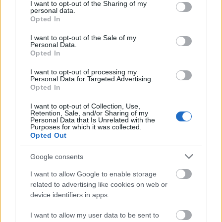
óta pedig az 1945-ben elhunyt írók művei szabadon
not limited to your visit or usage behaviour. You may click to
I want to opt-out of the Sharing of my
personal data.
elérhetőek az interneten. A jelenlegi szabályozás
grant or deny consent to Google and its third-party tags to
Opted In
szerint az alkotó halálát követő évtől számított 70
use your data for below specified purposes in below Google
évig műveinek megjelentetése engedélyköteles, ez
consent section.
I want to opt-out of the Sale of my
után azonban a szerzői jogvédelem hatálya alól…
Personal Data.
Opted In
I want to opt-out of processing my
Personal Data for Targeted Advertising.
Opted In
I want to opt-out of Collection, Use,
Retention, Sale, and/or Sharing of my
Personal Data that Is Unrelated with the
Purposes for which it was collected.
Opted Out
Google consents
I want to allow Google to enable storage
related to advertising like cookies on web or
device identifiers in apps.
I want to allow my user data to be sent to