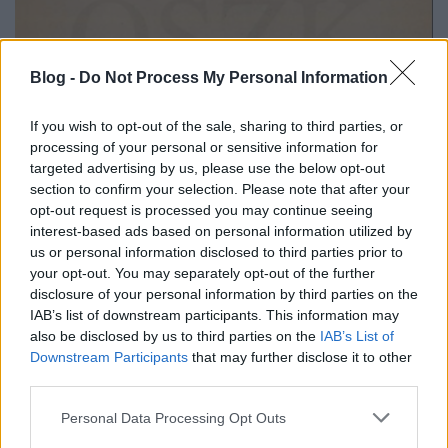
Blog -
Do Not Process My Personal Information
If you wish to opt-out of the sale, sharing to third parties, or
processing of your personal or sensitive information for
targeted advertising by us, please use the below opt-out
section to confirm your selection. Please note that after your
A holocaust nemzetközi emléknapja.
opt-out request is processed you may continue seeing
2. rész
interest-based ads based on personal information utilized by
us or personal information disclosed to third parties prior to
Ligeti Ernő, Kemény Simon, Pap Károly, Gelléri
your opt-out. You may separately opt-out of the further
Andor Endre, Rejtő Jenő, Bálint György, Elek
disclosure of your personal information by third parties on the
Artúr, Kner Imre, Karácsony Benő, Radnóti
IAB’s list of downstream participants. This information may
Miklós, Szomory Dezső művei a Magyar
also be disclosed by us to third parties on the
IAB’s List of
Elektronikus Könyvtárban
Downstream Participants
that may further disclose it to other
nemzetikonyvtar
third parties.
•
2020. január 28.
Please note that this website/app uses one or more Google
Personal Data Processing Opt Outs
2014 óta az 1943-ban, 2015 óta az 1944-ben, 2016
services and may gather and store information including but