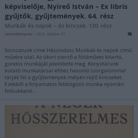
képviselője, Nyireő István – Ex libris
gyűjtők, gyűjtemények. 64. rész
Munkák és napok – és kincsek. 130. rész
nemzetikonyvtar
•
2025. október 07.
Sorozatunk címe Hésziodosz Munkák és napok című
művére utal. Az ókori szerző a földműves kitartó,
gondos munkáját jelenítette meg. Könyvtárunk
kutató munkatársai ehhez hasonló szorgalommal
tárják fel a gyűjtemények mélyén rejlő kincseket.
Ezekből a folyamatos feldolgozó munka nyomán
felbukkanó…