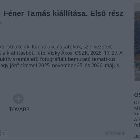
 Féner Tamás kiállítása. Első rész
r
 konstrukciók. Konstrukciós játékok, szerkezetek
a kiállításból. Fotó: Visky Ákos, OSZK, 2026. 11. 27. A
ktív szemléletű fotográfiáit bemutató tematikus
ahogy jön” címmel 2025. november 25. és 2026. május
O
Or
Ma
TOVÁBB
ku
A 
fe
komment
0
Bu