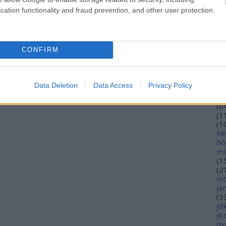
eu
cation functionality and fraud prevention, and other user protection.
(
2
gy
fe
fe
CONFIRM
(
2
(
5
ga
go
Data Deletion
Data Access
Privacy Policy
pl
ha
(
6
(
1
(
1
hé
hó
mi
(
1
(
2
in
ja
(
3
jó
jó
gy