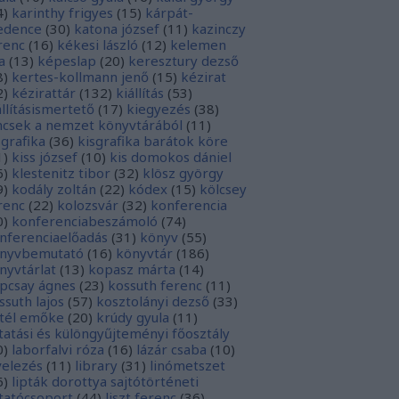
4
)
karinthy frigyes
(
15
)
kárpát-
dence
(
30
)
katona józsef
(
11
)
kazinczy
renc
(
16
)
kékesi lászló
(
12
)
kelemen
a
(
13
)
képeslap
(
20
)
keresztury dezső
8
)
kertes-kollmann jenő
(
15
)
kézirat
2
)
kézirattár
(
132
)
kiállítás
(
53
)
állításismertető
(
17
)
kiegyezés
(
38
)
ncsek a nemzet könyvtárából
(
11
)
sgrafika
(
36
)
kisgrafika barátok köre
1
)
kiss józsef
(
10
)
kis domokos dániel
6
)
klestenitz tibor
(
32
)
klösz györgy
9
)
kodály zoltán
(
22
)
kódex
(
15
)
kölcsey
renc
(
22
)
kolozsvár
(
32
)
konferencia
0
)
konferenciabeszámoló
(
74
)
nferenciaelőadás
(
31
)
könyv
(
55
)
nyvbemutató
(
16
)
könyvtár
(
186
)
nyvtárlat
(
13
)
kopasz márta
(
14
)
pcsay ágnes
(
23
)
kossuth ferenc
(
11
)
ssuth lajos
(
57
)
kosztolányi dezső
(
33
)
tél emőke
(
20
)
krúdy gyula
(
11
)
tatási és különgyűjteményi főosztály
0
)
laborfalvi róza
(
16
)
lázár csaba
(
10
)
velezés
(
11
)
library
(
31
)
linómetszet
6
)
lipták dorottya sajtótörténeti
tatócsoport
(
44
)
liszt ferenc
(
36
)