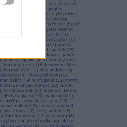
rópai unió
(
28
)
európa színpadán oszk
9
)
ex libris
(
87
)
ex libris gyűjtők
űjtemények
(
74
)
fametszet
(
69
)
farkas
renc
(
12
)
farkas gábor farkas
(
84
)
dák sári
(
11
)
fénykép
(
11
)
ferenc józsef
0
)
fery antal
(
56
)
főigazgatói kabinet
8
)
földesi ferenc
(
19
)
folyóirat
(
11
)
lambos ferenc
(
13
)
gárdonyi géza
(
17
)
ndos gábor
(
11
)
grafika
(
15
)
grafikai
akát
(
13
)
gyulai pál
(
16
)
hagyaték
(
13
)
lász gábor
(
10
)
hamvai-kovács gábor
4
)
hanvay hajnalka
(
11
)
haranghy jenő
1
)
herczeg ferenc
(
15
)
hermann róbert
0
)
herman ottó
(
13
)
hess andrás
(
16
)
sziodosz
(
111
)
hevesi sándor
(
15
)
man bálint
(
19
)
honfoglalás
(
32
)
horthy
klós
(
12
)
hunyadi mátyás
(
22
)
húsvét
5
)
huszevesamek
(
20
)
ii. rákóczi ferenc
1
)
illyés boglárka
(
16
)
instagram
(
31
)
terjú
(
20
)
jacobus de voragine
(
10
)
nkovich miklós
(
10
)
jankovics marcell
3
)
jászai mari
(
17
)
jékely zoltán
(
12
)
kai-bicentenárium
(
10
)
jókai mór
(
98
)
zsa jános
(
14
)
józsef attila
(
30
)
juhász
ula
(
10
)
kalcsó gyula
(
16
)
káldi györgy