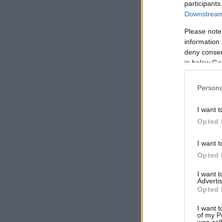
participants
Downstream 
Please note
information 
deny consent
in below Go
Persona
I want t
Opted 
I want t
Opted 
I want 
Advertis
Opted 
I want t
of my P
was col