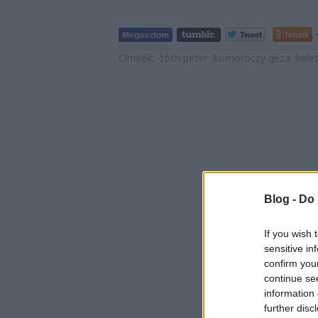
Tetszik
Címkék:
tóth péter
komoróczy géza
kele
Blog -
Do 
If you wish 
sensitive in
confirm you
continue se
information 
further disc