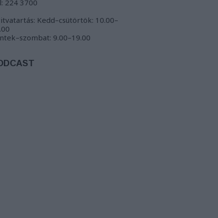
l: 224 3700
itvatartás: Kedd–csütörtök: 10.00–
.00
ntek–szombat: 9.00–19.00
ODCAST