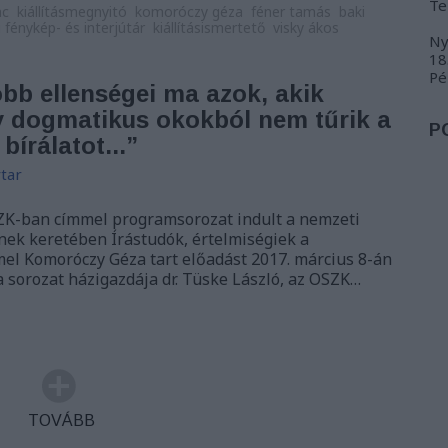
Te
nc
kiállításmegnyitó
komoróczy géza
féner tamás
baki
 fénykép- és interjútár
kiállításismertető
visky ákos
Ny
18
Pé
bb ellenségei ma azok, akik
y dogmatikus okokból nem tűrik a
P
bírálatot...”
tar
SZK-ban címmel programsorozat indult a nemzeti
ek keretében Írástudók, értelmiségiek a
el Komoróczy Géza tart előadást 2017. március 8-án
 a sorozat házigazdája dr. Tüske László, az OSZK…
TOVÁBB