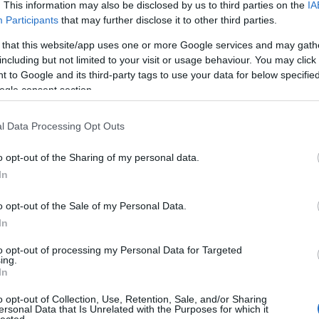
20
. This information may also be disclosed by us to third parties on the
IA
20
Participants
that may further disclose it to other third parties.
To
 that this website/app uses one or more Google services and may gath
including but not limited to your visit or usage behaviour. You may click 
C
 to Google and its third-party tags to use your data for below specifi
12
ogle consent section.
sz
sz
(
6
l Data Processing Opt Outs
sz
en
o opt-out of the Sharing of my personal data.
er
sá
In
áp
ar
o opt-out of the Sale of my Personal Data.
ar
ar
In
(
2
(
1
to opt-out of processing my Personal Data for Targeted
ing.
ba
In
bá
bá
o opt-out of Collection, Use, Retention, Sale, and/or Sharing
ba
ersonal Data that Is Unrelated with the Purposes for which it
bib
lected.