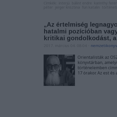
Címkék:
interjú
bálint endre
karinthy fere
péter
jerger krisztina
füri katalin
történeti
„Az értelmiség legnagyo
hatalmi pozícióban vag
kritikai gondolkodást, a 
2017. március 04. 08:04
-
nemzetikonyv
Orientalisták az O
könyvtárban, amelyn
történelemben címm
17 órakor. Az est és