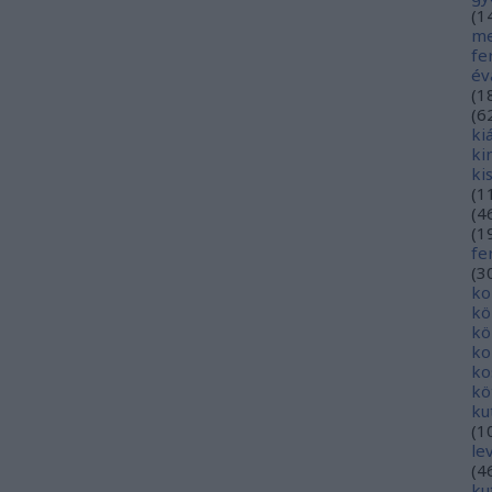
(
1
me
fe
év
(
1
(
6
ki
ki
ki
(
1
(
4
(
1
fe
(
3
ko
kö
kö
ko
ko
kö
ku
(
1
le
(
4
ku