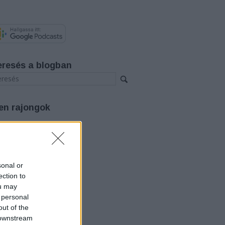
eresés a blogban
en rajongok
rchívum
26 augusztus
(
3
)
26 július
(
12
)
26 június
(
12
)
sonal or
26 május
(
14
)
ection to
26 április
(
11
)
ou may
26 március
(
15
)
 personal
26 február
(
14
)
out of the
26 január
(
12
)
25 december
(
12
)
 downstream