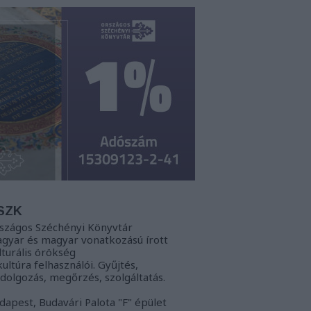
SZK
szágos Széchényi Könyvtár
gyar és magyar vonatkozású írott
lturális örökség
kultúra felhasználói. Gyűjtés,
ldolgozás, megőrzés, szolgáltatás.
dapest, Budavári Palota "F" épület