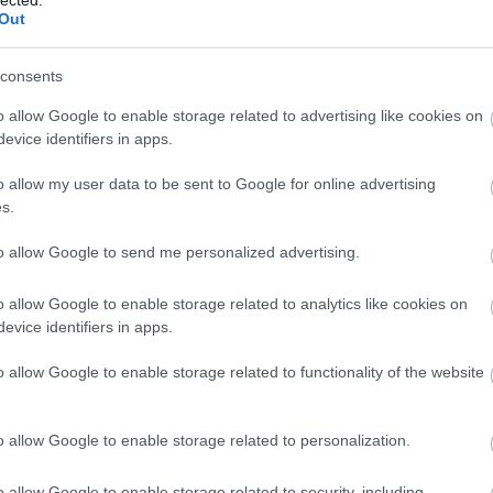
(
1
Out
bo
br
(
1
consents
bu
te
o allow Google to enable storage related to advertising like cookies on
cs
evice identifiers in apps.
(
1
vi
o allow my user data to be sent to Google for online advertising
da
s.
da
de
fr
to allow Google to send me personalized advertising.
di
ké
o allow Google to enable storage related to analytics like cookies on
le
is
evice identifiers in apps.
(
1
eg
o allow Google to enable storage related to functionality of the website
is
ar
vi
o allow Google to enable storage related to personalization.
em
jó
er
o allow Google to enable storage related to security, including