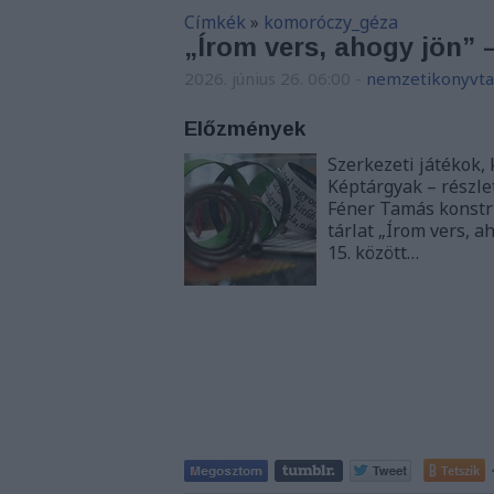
Címkék
»
komoróczy_géza
„Írom vers, ahogy jön” –
2026. június 26. 06:00
-
nemzetikonyvta
Előzmények
Szerkezeti játékok,
Képtárgyak – részlet 
Féner Tamás konstru
tárlat „Írom vers, 
15. között…
Tetszik