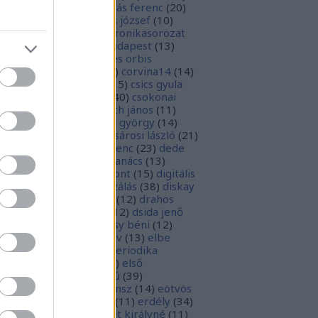
1
)
boka lászló
(
17
)
bordás ferenc
(
20
)
rsa gedeon
(
19
)
borsos józsef
(
10
)
ódy sándor
(
12
)
Budaikronikasorozat
0
)
budai krónika
(
25
)
budapest
(
13
)
day györgy
(
13
)
civitates orbis
rrarum
(
23
)
corvina
(
51
)
corvina14
(
14
)
evej
(
24
)
csiby mihály
(
15
)
csics gyula
4
)
csobán endre attila
(
40
)
csokonai
téz mihály
(
20
)
damjanich jános
(
11
)
ncs szabolcs
(
14
)
danku györgy
(
14
)
nte alighieri
(
11
)
deák-sárosi lászló
(
21
)
ák eszter
(
10
)
deák ferenc
(
23
)
dede
anciska
(
51
)
diaszpóra tanács
(
13
)
gitális bölcsészeti központ
(
15
)
digitális
parchívum
(
50
)
digitalizálás
(
38
)
diskay
nke
(
13
)
dohnányi ernő
(
12
)
drahos
tván
(
20
)
drótos lászló
(
12
)
dsida jenő
2
)
dualizmus
(
10
)
egressy béni
(
12
)
ressy gábor
(
16
)
ekönyv
(
13
)
elbe
tván
(
70
)
elektronikus periodika
chívum
(
19
)
előadás
(
23
)
első
lágháború
(
37
)
emlékmű
(
39
)
lékműrombolás
(
25
)
ensz
(
14
)
eötvös
zsef
(
16
)
eötvös loránd
(
11
)
erdély
(
34
)
kel ferenc
(
26
)
erzsébet királyné
(
11
)