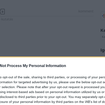
komment
0
t-kutatás
K
Ig
A
Not Process My Personal Information
20
20
20
to opt-out of the sale, sharing to third parties, or processing of your per
20
formation for targeted advertising by us, please use the below opt-out s
20
r selection. Please note that after your opt-out request is processed y
20
eing interest-based ads based on personal information utilized by us or
20
disclosed to third parties prior to your opt-out. You may separately opt-
20
20
losure of your personal information by third parties on the IAB’s list of