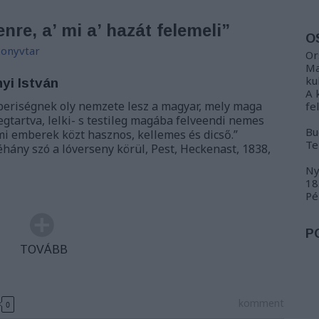
re, a’ mi a’ hazát felemeli”
O
onyvtar
Or
Ma
ku
yi István
A 
beriségnek oly nemzete lesz a magyar, mely maga
fe
gtartva, lelki- s testileg magába felveendi nemes
Bu
mi emberek közt hasznos, kellemes és dicső.”
Te
éhány szó a lóverseny körül, Pest, Heckenast, 1838,
Ny
18
Pé
P
TOVÁBB
komment
0