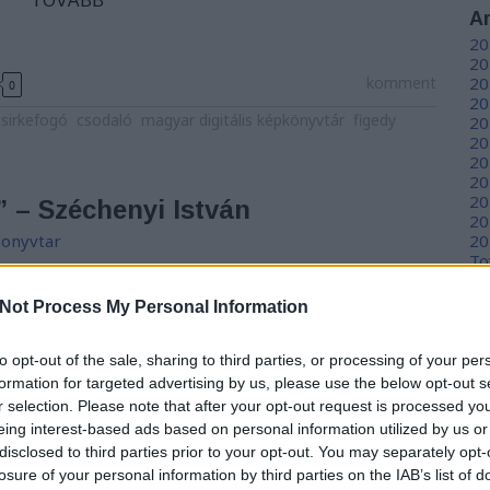
TOVÁBB
A
20
20
komment
20
0
20
csirkefogó
csodaló
magyar digitális képkönyvtár
figedy
20
20
20
20
20
” – Széchenyi István
20
onyvtar
20
To
 oldalainkon a lovakról, lótenyésztésről,
Not Process My Personal Information
ló különleges képeink, történeteink, könyveink
C
gyűjteményünkből válogatva. Tegnap Kincsem, ma
12
tőre nézve ugy ered különös és közvetlen nyereség
to opt-out of the sale, sharing to third parties, or processing of your per
sz
tásbul, hogy…
sz
formation for targeted advertising by us, please use the below opt-out s
(
6
r selection. Please note that after your opt-out request is processed y
sz
eing interest-based ads based on personal information utilized by us or
en
disclosed to third parties prior to your opt-out. You may separately opt-
er
losure of your personal information by third parties on the IAB’s list of
sá