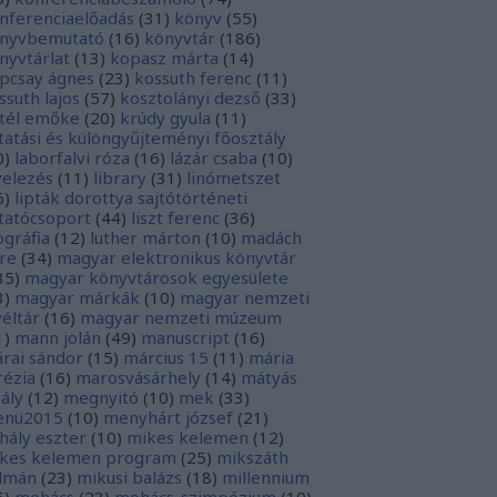
nferenciaelőadás
(
31
)
könyv
(
55
)
nyvbemutató
(
16
)
könyvtár
(
186
)
nyvtárlat
(
13
)
kopasz márta
(
14
)
pcsay ágnes
(
23
)
kossuth ferenc
(
11
)
ssuth lajos
(
57
)
kosztolányi dezső
(
33
)
tél emőke
(
20
)
krúdy gyula
(
11
)
tatási és különgyűjteményi főosztály
0
)
laborfalvi róza
(
16
)
lázár csaba
(
10
)
velezés
(
11
)
library
(
31
)
linómetszet
6
)
lipták dorottya sajtótörténeti
tatócsoport
(
44
)
liszt ferenc
(
36
)
tográfia
(
12
)
luther márton
(
10
)
madách
re
(
34
)
magyar elektronikus könyvtár
35
)
magyar könyvtárosok egyesülete
3
)
magyar márkák
(
10
)
magyar nemzeti
véltár
(
16
)
magyar nemzeti múzeum
1
)
mann jolán
(
49
)
manuscript
(
16
)
rai sándor
(
15
)
március 15
(
11
)
mária
rézia
(
16
)
marosvásárhely
(
14
)
mátyás
rály
(
12
)
megnyitó
(
10
)
mek
(
33
)
nü2015
(
10
)
menyhárt józsef
(
21
)
hály eszter
(
10
)
mikes kelemen
(
12
)
kes kelemen program
(
25
)
mikszáth
lmán
(
23
)
mikusi balázs
(
18
)
millennium