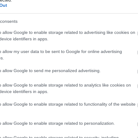
ké
Out
le
TOVÁBB
is
(
1
consents
eg
is
o allow Google to enable storage related to advertising like cookies on
komment
0
ar
evice identifiers in apps.
vi
em
o allow my user data to be sent to Google for online advertising
jó
s.
er
eu
(
2
to allow Google to send me personalized advertising.
gy
fe
o allow Google to enable storage related to analytics like cookies on
fe
evice identifiers in apps.
(
2
(
5
ga
o allow Google to enable storage related to functionality of the website
go
pl
ha
o allow Google to enable storage related to personalization.
(
6
(
1
(
1
o allow Google to enable storage related to security, including