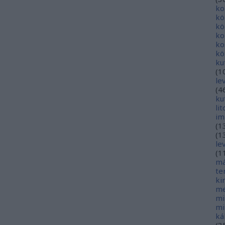
ko
kö
kö
ko
ko
kö
ku
(
1
le
(
4
ku
li
im
(
1
(
1
le
(
1
má
te
ki
me
mi
mi
ká