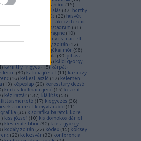
sziodosz
(
111
)
hevesi sándor
(
15
)
man bálint
(
19
)
honfoglalás
(
32
)
horthy
klós
(
12
)
hunyadi mátyás
(
22
)
húsvét
5
)
huszevesamek
(
20
)
ii. rákóczi ferenc
1
)
illyés boglárka
(
16
)
instagram
(
31
)
terjú
(
20
)
jacobus de voragine
(
10
)
nkovich miklós
(
10
)
jankovics marcell
3
)
jászai mari
(
17
)
jékely zoltán
(
12
)
kai-bicentenárium
(
10
)
jókai mór
(
98
)
zsa jános
(
14
)
józsef attila
(
30
)
juhász
ula
(
10
)
kalcsó gyula
(
16
)
káldi györgy
4
)
karinthy frigyes
(
15
)
kárpát-
dence
(
30
)
katona józsef
(
11
)
kazinczy
renc
(
16
)
kékesi lászló
(
12
)
kelemen
a
(
13
)
képeslap
(
20
)
keresztury dezső
8
)
kertes-kollmann jenő
(
15
)
kézirat
2
)
kézirattár
(
132
)
kiállítás
(
53
)
állításismertető
(
17
)
kiegyezés
(
38
)
ncsek a nemzet könyvtárából
(
11
)
sgrafika
(
36
)
kisgrafika barátok köre
1
)
kiss józsef
(
10
)
kis domokos dániel
6
)
klestenitz tibor
(
32
)
klösz györgy
9
)
kodály zoltán
(
22
)
kódex
(
15
)
kölcsey
renc
(
22
)
kolozsvár
(
32
)
konferencia
0
)
konferenciabeszámoló
(
74
)