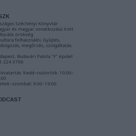
SZK
szágos Széchényi Könyvtár
gyar és magyar vonatkozású írott
lturális örökség
kultúra felhasználói. Gyűjtés,
ldolgozás, megőrzés, szolgáltatás.
dapest, Budavári Palota "F" épület
l: 224 3700
itvatartás: Kedd–csütörtök: 10.00–
.00
ntek–szombat: 9.00–19.00
ODCAST