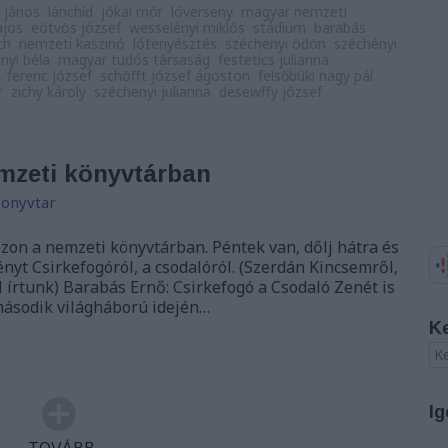
 jános
lánchíd
jókai mór
lóverseny
magyar nemzeti
lajos
eötvös józsef
wesselényi miklós
stádium
barabás
ch
nemzeti kaszinó
lótenyésztés
széchenyi ödön
széchényi
nyi béla
magyar tudós társaság
festetics julianna
i. ferenc józsef
schöfft józsef ágoston
felsőbüki nagy pál
r
zichy károly
széchenyi julianna
desewffy józsef
mzeti könyvtárban
onyvtar
ezon a nemzeti könyvtárban. Péntek van, dőlj hátra és
ényt Csirkefogóról, a csodalóról. (Szerdán Kincsemről,
 írtunk) Barabás Ernő: Csirkefogó a Csodaló Zenét is
második világháború idején…
K
Ig