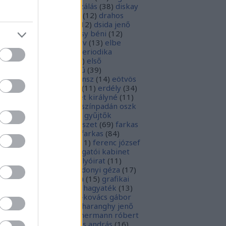
parchívum
(
50
)
digitalizálás
(
38
)
diskay
nke
(
13
)
dohnányi ernő
(
12
)
drahos
tván
(
20
)
drótos lászló
(
12
)
dsida jenő
2
)
dualizmus
(
10
)
egressy béni
(
12
)
ressy gábor
(
16
)
ekönyv
(
13
)
elbe
tván
(
70
)
elektronikus periodika
chívum
(
19
)
előadás
(
23
)
első
lágháború
(
37
)
emlékmű
(
39
)
lékműrombolás
(
25
)
ensz
(
14
)
eötvös
zsef
(
16
)
eötvös loránd
(
11
)
erdély
(
34
)
kel ferenc
(
26
)
erzsébet királyné
(
11
)
rópai unió
(
28
)
európa színpadán oszk
9
)
ex libris
(
87
)
ex libris gyűjtők
űjtemények
(
74
)
fametszet
(
69
)
farkas
renc
(
12
)
farkas gábor farkas
(
84
)
dák sári
(
11
)
fénykép
(
11
)
ferenc józsef
0
)
fery antal
(
56
)
főigazgatói kabinet
8
)
földesi ferenc
(
19
)
folyóirat
(
11
)
lambos ferenc
(
13
)
gárdonyi géza
(
17
)
ndos gábor
(
11
)
grafika
(
15
)
grafikai
akát
(
13
)
gyulai pál
(
16
)
hagyaték
(
13
)
lász gábor
(
10
)
hamvai-kovács gábor
4
)
hanvay hajnalka
(
11
)
haranghy jenő
1
)
herczeg ferenc
(
15
)
hermann róbert
0
)
herman ottó
(
13
)
hess andrás
(
16
)