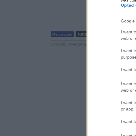
Opted 
Google 
I want t
Tetszik
web or d
Címkék:
lóverseny
kincsem
fehér dezső
I want t
purpose
I want 
I want t
web or d
I want t
or app.
I want t
I want t