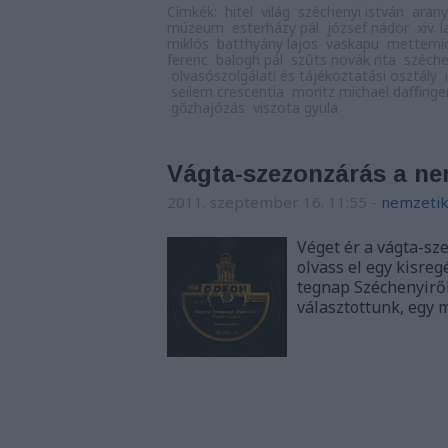
Címkék:
hitel
világ
széchenyi istván
arany
múzeum
esterházy pál
józsef nádor
xiv. 
miklós
batthyány lajos
vaskapu
metterni
ferenc
balogh pál
szűts novák rita
széche
olvasószolgálati és tájékoztatási osztály
seilern crescentia
moritz michael daffinge
gőzhajózás
viszota gyula
Vágta-szezonzárás a ne
2011. szeptember 16. 11:55
-
nemzetik
Véget ér a vágta-sz
olvass el egy kisreg
tegnap Széchenyiről
választottunk, egy 