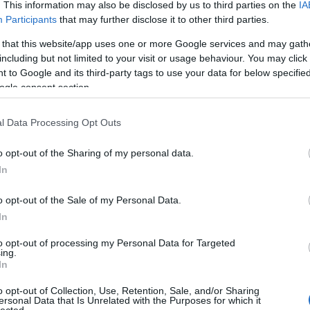
. This information may also be disclosed by us to third parties on the
IA
áp
TOVÁBB
ar
Participants
that may further disclose it to other third parties.
ar
ar
 that this website/app uses one or more Google services and may gath
(
2
including but not limited to your visit or usage behaviour. You may click 
komment
0
(
1
 to Google and its third-party tags to use your data for below specifi
ba
ogle consent section.
óverseny
lóversenypálya
heckenast gusztáv
fehér dezső
bá
bá
ba
l Data Processing Opt Outs
bib
s a nemzetibe!
(
1
o opt-out of the Sharing of my personal data.
bo
onyvtar
br
In
(
1
bu
óbarát, és mint ilyen, mindent tud a lovakról,
o opt-out of the Sale of my Personal Data.
te
versenyzésről. Holnap is várunk közösségi
In
cs
ges képekkel, történetekkel, adatokkal és
(
1
ig is néhány érdekesség a történelmi legnagyobbról!
vi
to opt-out of processing my Personal Data for Targeted
ing.
da
In
da
de
o opt-out of Collection, Use, Retention, Sale, and/or Sharing
fr
ersonal Data that Is Unrelated with the Purposes for which it
di
lected.