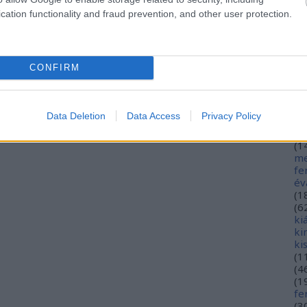
hé
cation functionality and fraud prevention, and other user protection.
hó
mi
(
1
(
2
CONFIRM
in
ja
(
3
jó
Data Deletion
Data Access
Privacy Policy
jó
gy
(
1
me
fe
év
(
1
(
6
ki
ki
ki
(
1
(
4
(
1
fe
(
3