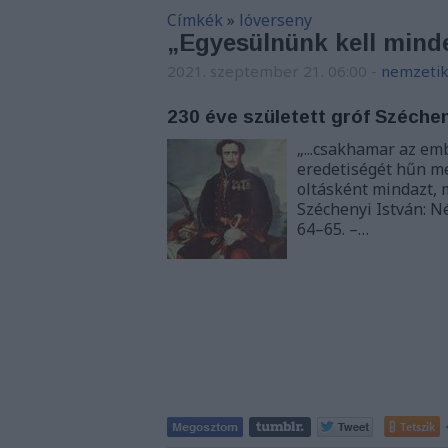
Címkék
»
lóverseny
„Egyesülnünk kell minden
2021. szeptember 21. 06:00
-
nemzetik
230 éve született gróf Széchen
„...csakhamar az em
eredetiségét hűn me
oltásként mindazt, 
Széchenyi István: N
64–65. –…
Tetszik