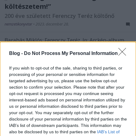
költészetem!”
200 éve született Ferenczy Teréz költőnő
nemzetikonyvtar
•
2023. december 28.
Barabás Miklós: Ferenczy Teréz. In: Arckép-album
Műmelléklet a Hölgyfutárhoz. Barabás Miklós
illusztrációival, Pest, Számvald, 1855. –
Blog -
Do Not Process My Personal Information
Törzsgyűjtemény Ferenczy Teréz 1823. december
28-án született Rimaszombatban Ferenczy Sámuel
If you wish to opt-out of the sale, sharing to third parties, or
könyvkötő, gazdatiszt és Ballay Terézia második
processing of your personal or sensitive information for
gyermekeként. Hermina…
targeted advertising by us, please use the below opt-out
section to confirm your selection. Please note that after your
opt-out request is processed you may continue seeing
interest-based ads based on personal information utilized by
us or personal information disclosed to third parties prior to
your opt-out. You may separately opt-out of the further
disclosure of your personal information by third parties on the
IAB’s list of downstream participants. This information may
also be disclosed by us to third parties on the
IAB’s List of