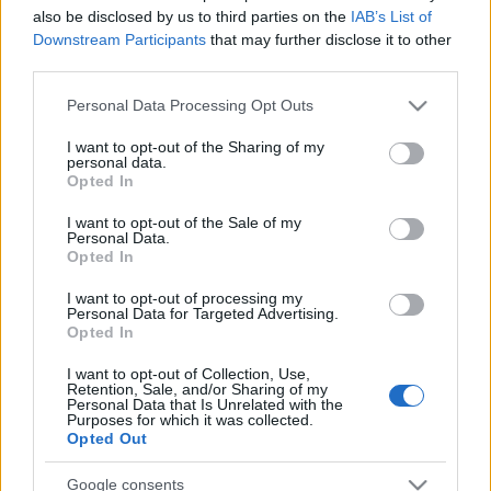
also be disclosed by us to third parties on the
IAB’s List of
Downstream Participants
that may further disclose it to other
third parties.
Please note that this website/app uses one or more Google
Personal Data Processing Opt Outs
services and may gather and store information including but
not limited to your visit or usage behaviour. You may click to
I want to opt-out of the Sharing of my
personal data.
grant or deny consent to Google and its third-party tags to
Opted In
use your data for below specified purposes in below Google
consent section.
I want to opt-out of the Sale of my
Personal Data.
Opted In
I want to opt-out of processing my
Personal Data for Targeted Advertising.
Opted In
A vasút iránt elkötelezett Mayer
József – Ex libris gyűjtők,
I want to opt-out of Collection, Use,
Retention, Sale, and/or Sharing of my
gyűjtemények. 60. rész
Personal Data that Is Unrelated with the
Purposes for which it was collected.
Opted Out
Munkák és napok – és kincsek. 126. rész
nemzetikonyvtar
•
2025. június 03.
Google consents