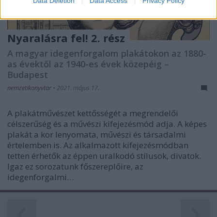
Data Deletion
Data Access
Privacy Policy
related to security, including authentication
functionality and fraud prevention, and other
user protection.
Nyaralásra fel! 2. rész
A magyar idegenforgalom plakátokon az 1880-
as évektől az 1940-es évek közepéig –
Budapest
nemzetikonyvtar
•
2021. május 17.
A plakátművészet kettősségét a megrendelői
célszerűség és a művészi kifejezésmód adja. A képes
plakát a kor lenyomata, művészi és társadalmi
értelemben is. Az alkalmazott kifejezésmódban
tetten érhetők az éppen uralkodó stílusok, divatok.
Igaz ez sorozatunk főszereplőire, az
idegenforgalmi…