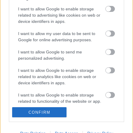
I want to allow Google to enable storage
Sorozatunk címe Hésziodosz Munkák és napok című
related to advertising like cookies on web or
művére utal. Az ókori szerző a földműves kitartó,
device identifiers in apps.
gondos munkáját jelenítette meg. Könyvtárunk
kutató munkatársai ehhez hasonló szorgalommal
I want to allow my user data to be sent to
tárják fel a gyűjtemények mélyén rejlő kincseket.
Google for online advertising purposes.
Ezekből a folyamatos feldolgozó munka nyomán
felbukkanó…
I want to allow Google to send me
personalized advertising.
I want to allow Google to enable storage
related to analytics like cookies on web or
device identifiers in apps.
I want to allow Google to enable storage
related to functionality of the website or app.
CONFIRM
I want to allow Google to enable storage
related to personalization.
I want to allow Google to enable storage