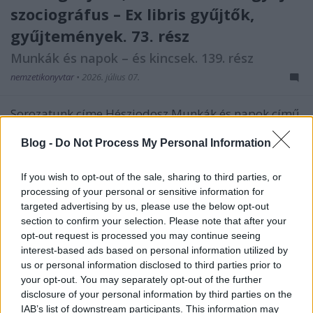
szociográfus – Ex libris gyűjtők,
gyűjtemények. 73. rész
Munkák és napok – és kincsek. 139. rész
nemzetikonyvtar
•
2026. július 07.
Sorozatunk címe Hésziodosz Munkák és napok című
művére utal. Az ókori szerző a földműves kitartó,
gondos munkáját jelenítette meg. Könyvtárunk
Blog -
Do Not Process My Personal Information
kutató munkatársai ehhez hasonló szorgalommal
tárják fel a gyűjtemények mélyén rejlő kincseket.
If you wish to opt-out of the sale, sharing to third parties, or
Ezekből a folyamatos feldolgozó munka nyomán
processing of your personal or sensitive information for
felbukkanó…
targeted advertising by us, please use the below opt-out
section to confirm your selection. Please note that after your
opt-out request is processed you may continue seeing
interest-based ads based on personal information utilized by
us or personal information disclosed to third parties prior to
your opt-out. You may separately opt-out of the further
disclosure of your personal information by third parties on the
IAB’s list of downstream participants. This information may