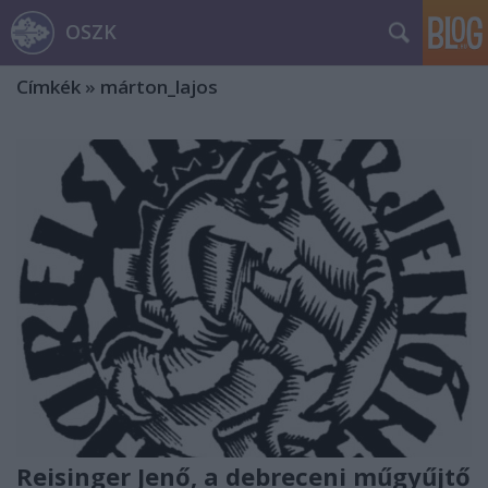
OSZK
Címkék
»
márton_lajos
Reisinger Jenő, a debreceni műgyűjtő