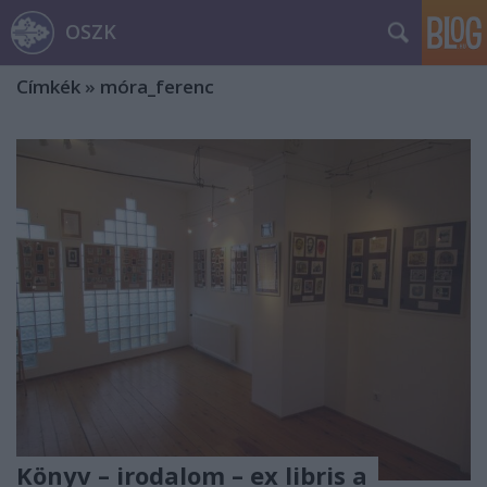
OSZK
Címkék
»
móra_ferenc
Könyv – irodalom – ex libris a