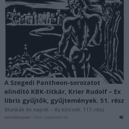
A Szegedi Pantheon-sorozatot
elindító KBK-titkár, Krier Rudolf – Ex
libris gyűjtők, gyűjtemények. 51. rész
Munkák és napok – és kincsek. 117. rész
nemzetikonyvtar
•
2024. szeptember 04.