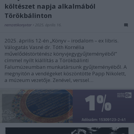
költészet napja alkalmából
Törökbálinton
nemzetikonyvtar
•
2025. április 16.
2025. április 12-én „Könyv – irodalom – ex libris.
Válogatás Vasné dr. Tóth Kornélia
művelődéstörténész könyvjegygyűjteményéből”
címmel nyílt kiállítás a Törökbálinti
Falumúzeumban munkatársunk gyűjteményéből. A
megnyitón a vendégeket köszöntötte Papp Nikolett,
a múzeum vezetője. Zenével, verssel…