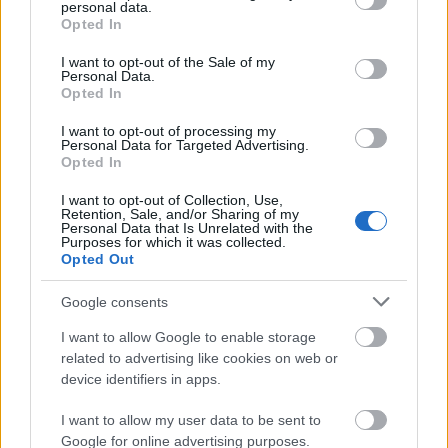
personal data.
grant or deny consent to Google and its third-party tags to
Opted In
use your data for below specified purposes in below Google
consent section.
I want to opt-out of the Sale of my
Personal Data.
Opted In
I want to opt-out of processing my
Personal Data for Targeted Advertising.
Opted In
I want to opt-out of Collection, Use,
Retention, Sale, and/or Sharing of my
Personal Data that Is Unrelated with the
Purposes for which it was collected.
Opted Out
A törteli tanítónő, könyvtáros Határ
Google consents
Ilona – Ex libris gyűjtők,
I want to allow Google to enable storage
gyűjtemények. 33. rész
related to advertising like cookies on web or
device identifiers in apps.
Munkák és napok – és kincsek. 99. rész
nemzetikonyvtar
•
2023. április 11.
I want to allow my user data to be sent to
Google for online advertising purposes.