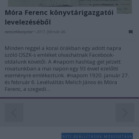
Móra Ferenc könyvtárigazgatói
levelezéséből
nemzetikonyvtar
•
2017. február 06.
Minden reggel a korai órákban egy adott napra
szóló OSZK-s emléket olvashatnak Facebook-
oldalunk követői. A #napom hashtag-gel jelzett
rovatunkban a mai napon egy 93 évvel ezelőtti
eseményre emlékeztünk. #napom 1920. január 27.
és február 6. Levélváltás Melich János és Móra
Ferenc, a szegedi…
SÜTI BEÁLLÍTÁSOK MÓDOSÍTÁSA