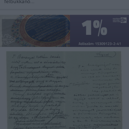
felbukkanó…