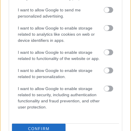
Sorozatunk címe Hésziodosz Munkák és napok című
I want to allow Google to send me
művére utal. Az ókori szerző a földműves kitartó,
personalized advertising.
gondos munkáját jelenítette meg. Könyvtárunk
kutató munkatársai ehhez hasonló szorgalommal
I want to allow Google to enable storage
tárják fel a gyűjtemények mélyén rejlő kincseket.
related to analytics like cookies on web or
Ezekből a folyamatos feldolgozó munka nyomán
device identifiers in apps.
felbukkanó…
I want to allow Google to enable storage
related to functionality of the website or app.
I want to allow Google to enable storage
related to personalization.
I want to allow Google to enable storage
related to security, including authentication
functionality and fraud prevention, and other
user protection.
CONFIRM