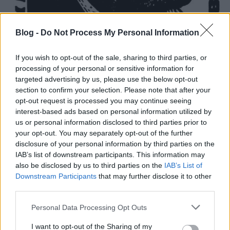
Kőrösi Lajos és kedvelt
Blog -
Do Not Process My Personal Information
portrémetszője, Varga Nándor Lajos
– Ex libris gyűjtők, gyűjtemények. 50.
If you wish to opt-out of the sale, sharing to third parties, or
processing of your personal or sensitive information for
rész
targeted advertising by us, please use the below opt-out
Munkák és napok – és kincsek. 116. rész
section to confirm your selection. Please note that after your
opt-out request is processed you may continue seeing
nemzetikonyvtar
•
2024. augusztus 06.
interest-based ads based on personal information utilized by
us or personal information disclosed to third parties prior to
Sorozatunk címe Hésziodosz Munkák és napok című
your opt-out. You may separately opt-out of the further
művére utal. Az ókori szerző a földműves kitartó,
disclosure of your personal information by third parties on the
gondos munkáját jelenítette meg. Könyvtárunk
IAB’s list of downstream participants. This information may
kutató munkatársai ehhez hasonló szorgalommal
also be disclosed by us to third parties on the
IAB’s List of
tárják fel a gyűjtemények mélyén rejlő kincseket.
Downstream Participants
that may further disclose it to other
Ezekből a folyamatos feldolgozó munka nyomán
third parties.
felbukkanó…
Please note that this website/app uses one or more Google
Personal Data Processing Opt Outs
services and may gather and store information including but
not limited to your visit or usage behaviour. You may click to
I want to opt-out of the Sharing of my