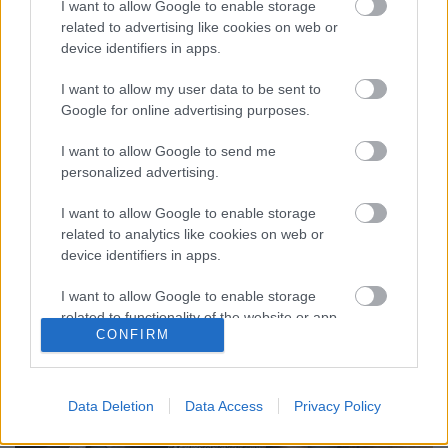
I want to allow Google to enable storage
Ebben az ajánlóban az Országos Idegennyelvű
related to advertising like cookies on web or
Könyvtár állományában található könyvekből
device identifiers in apps.
válogatunk, és minden alkalommal más
dokumentumot ismerünk majd meg. Sorozatunk
I want to allow my user data to be sent to
első részében Mosonyi Aliz – Háy Ágnes
Google for online advertising purposes.
Szekrénymesék című gyermekkönyvét ajánlja Juhász
István, az Olvasószolgálati és…
I want to allow Google to send me
personalized advertising.
I want to allow Google to enable storage
related to analytics like cookies on web or
device identifiers in apps.
I want to allow Google to enable storage
related to functionality of the website or app.
CONFIRM
I want to allow Google to enable storage
related to personalization.
Data Deletion
Data Access
Privacy Policy
I want to allow Google to enable storage
related to security, including authentication