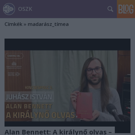
OSZK
Címkék
»
madarász_tímea
Alan Bennett: A királynő olvas –