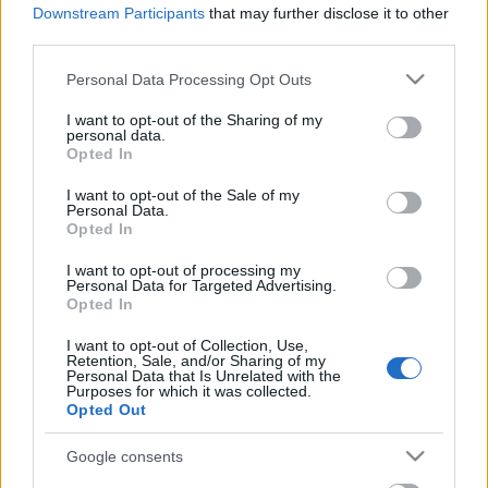
Downstream Participants
that may further disclose it to other
third parties.
Please note that this website/app uses one or more Google
Personal Data Processing Opt Outs
services and may gather and store information including but
not limited to your visit or usage behaviour. You may click to
I want to opt-out of the Sharing of my
personal data.
grant or deny consent to Google and its third-party tags to
Opted In
use your data for below specified purposes in below Google
consent section.
I want to opt-out of the Sale of my
Personal Data.
Opted In
I want to opt-out of processing my
Personal Data for Targeted Advertising.
Mosonyi Aliz és Háy Ágnes:
Opted In
Szekrénymesék – Juhász István
I want to opt-out of Collection, Use,
Retention, Sale, and/or Sharing of my
ajánlója CSEVEJ 33.
Personal Data that Is Unrelated with the
Purposes for which it was collected.
Elindítjuk KINCSESPOLC című sorozatunkat.
Opted Out
nemzetikonyvtar
•
2024. december 15.
Google consents