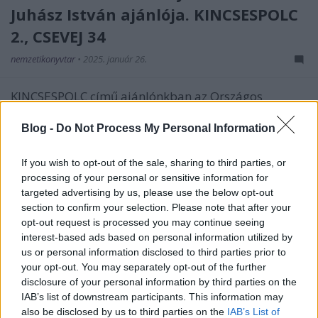
Juhász István ajánlója. KINCSESPOLC
2., CSEVEJ 34
nemzetikonyvtar
•
2025. január 26.
KINCSESPOLC című ajánlónkban az Országos
Idegennyelvű Könyvtár állományában található
könyvekből válogatunk, és minden alkalommal más
Blog -
Do Not Process My Personal Information
dokumentumról beszélgetünk. Sorozatunk második
részében Alan Bennett A királynő olvas című
If you wish to opt-out of the sale, sharing to third parties, or
kisregényét ajánlja Juhász István, az Olvasószolgálati
processing of your personal or sensitive information for
és Tájékoztatási…
targeted advertising by us, please use the below opt-out
section to confirm your selection. Please note that after your
opt-out request is processed you may continue seeing
interest-based ads based on personal information utilized by
us or personal information disclosed to third parties prior to
your opt-out. You may separately opt-out of the further
disclosure of your personal information by third parties on the
IAB’s list of downstream participants. This information may
also be disclosed by us to third parties on the
IAB’s List of