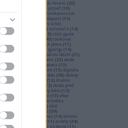
1
)
boka lászló
(
17
)
bordás ferenc
(
20
)
rsa gedeon
(
19
)
borsos józsef
(
10
)
ódy sándor
(
12
)
Budaikronikasorozat
0
)
budai krónika
(
25
)
budapest
(
13
)
day györgy
(
13
)
civitates orbis
rrarum
(
23
)
corvina
(
51
)
corvina14
(
14
)
evej
(
24
)
csiby mihály
(
15
)
csics gyula
4
)
csobán endre attila
(
40
)
csokonai
téz mihály
(
20
)
damjanich jános
(
11
)
ncs szabolcs
(
14
)
danku györgy
(
14
)
nte alighieri
(
11
)
deák-sárosi lászló
(
21
)
ák eszter
(
10
)
deák ferenc
(
23
)
dede
anciska
(
51
)
diaszpóra tanács
(
13
)
gitális bölcsészeti központ
(
15
)
digitális
parchívum
(
50
)
digitalizálás
(
38
)
diskay
nke
(
13
)
dohnányi ernő
(
12
)
drahos
tván
(
20
)
drótos lászló
(
12
)
dsida jenő
2
)
dualizmus
(
10
)
egressy béni
(
12
)
ressy gábor
(
16
)
ekönyv
(
13
)
elbe
tván
(
70
)
elektronikus periodika
chívum
(
19
)
előadás
(
23
)
első
lágháború
(
37
)
emlékmű
(
39
)
lékműrombolás
(
25
)
ensz
(
14
)
eötvös
zsef
(
16
)
eötvös loránd
(
11
)
erdély
(
34
)
kel ferenc
(
26
)
erzsébet királyné
(
11
)