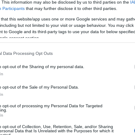
20
t, aki 170 évvel…
. This information may also be disclosed by us to third parties on the
IA
20
Participants
that may further disclose it to other third parties.
To
 that this website/app uses one or more Google services and may gath
including but not limited to your visit or usage behaviour. You may click 
C
 to Google and its third-party tags to use your data for below specifi
12
ogle consent section.
TOVÁBB
sz
sz
(
6
l Data Processing Opt Outs
sz
komment
en
0
o opt-out of the Sharing of my personal data.
er
 henrik
pauler gyula
kézirattár
jankó jános
klösz györgy
sá
In
gy
acsády ignác
térkép- plakát- és kisnyomtatványtár
áp
rajzi intézet
kogutowicz manó
kisari balla györgy
ar
megálmodója
kézitérkép
falitérkép
berecz antal
rohn józsef
o opt-out of the Sale of my Personal Data.
ar
ar
In
(
2
(
1
to opt-out of processing my Personal Data for Targeted
ézet megálmodója. Harmadik rész
ing.
ba
In
bá
yvtar
bá
o opt-out of Collection, Use, Retention, Sale, and/or Sharing
ba
ersonal Data that Is Unrelated with the Purposes for which it
bib
ogutowicz Manó
lected.