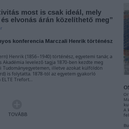
tivitás most is csak ideál, mely
és elvonás árán közelíthető meg”
r
yos konferencia Marczali Henrik történész
rn) Henrik (1856–1940) történész, egyetemi tanár, a
Akadémia levelező tagja 1870-ben kezdte meg
i Tudományegyetemen, illetve azokat külföldön
ord) is folytatta. 1878-tól az egyetem gyakorló
 ELTE Trefort…
O
Or
Ma
ku
A 
TOVÁBB
fe
Bu