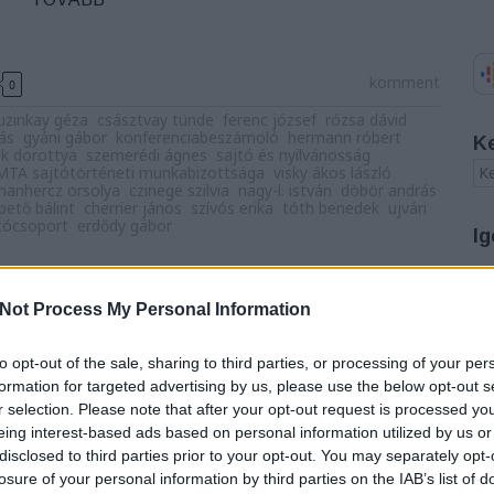
komment
0
uzinkay géza
császtvay tünde
ferenc józsef
rózsa dávid
ás
gyáni gábor
konferenciabeszámoló
hermann róbert
K
ák dorottya
szemerédi ágnes
sajtó és nyilvánosság
MTA sajtótörténeti munkabizottsága
visky ákos lászló
manhercz orsolya
czinege szilvia
nagy-l. istván
döbör andrás
pető bálint
cherrier jános
szívós erika
tóth benedek
ujvári
atócsoport
erdődy gábor
Ig
zet megálmodója. Negyedik rész
A
Not Process My Personal Information
20
yvtar
20
20
to opt-out of the sale, sharing to third parties, or processing of your per
ogutowicz Manó
20
formation for targeted advertising by us, please use the below opt-out s
20
r selection. Please note that after your opt-out request is processed y
ténetben fontos eseménynek, mi több, mérföldkőnek
20
eing interest-based ads based on personal information utilized by us or
ldrajzi Intézet megalapítását, számontartjuk
20
disclosed to third parties prior to your opt-out. You may separately opt-
ítményekben gazdag, sok évtizedes működését. A
20
20
losure of your personal information by third parties on the IAB’s list of
a, első igazgatója és haláláig legfőbb munkása