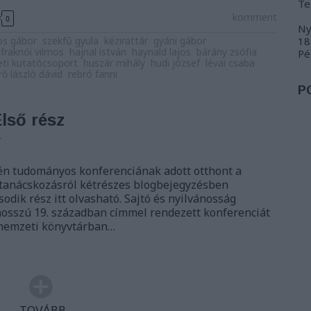
Te
komment
0
Ny
os gábor
szekfű gyula
kézirattár
gyáni gábor
18
fraknói vilmos
hajnal istván
haynald lajos
bárány zsófia
Pé
eti kutatócsoport
huszár mihály
hudi józsef
lévai csaba
rő lászló dávid
rebró fanni
P
lső rész
r
én tudományos konferenciának adott otthont a
 tanácskozásról kétrészes blogbejegyzésben
odik rész itt olvasható. Sajtó és nyilvánosság
osszú 19. században címmel rendezett konferenciát
 nemzeti könyvtárban…
TOVÁBB