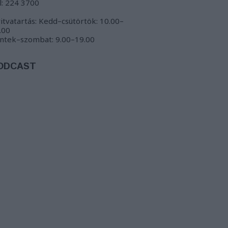
l: 224 3700
itvatartás: Kedd–csütörtök: 10.00–
.00
ntek–szombat: 9.00–19.00
ODCAST