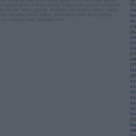
(
1
amjanich jános
knézich károly
nagysándor józsef
schweidel
y arisztid
lahner györgy
leiningen westerburg károly
varga
me
tály
hamvai-kovács gábor
pöltenberg ernő
bulla györgy
fe
ános
matolai etele
hernády zsolt
év
(
1
(
6
ki
ki
ki
(
1
(
4
(
1
fe
(
3
ko
kö
kö
ko
ko
kö
ku
(
1
le
(
4
ku