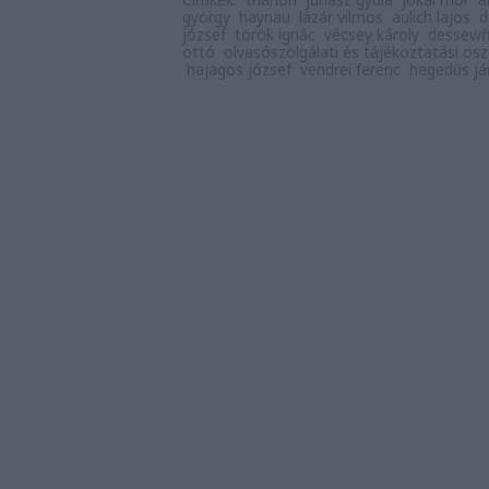
györgy
haynau
lázár vilmos
aulich lajos
d
józsef
török ignác
vécsey károly
dessewff
ottó
olvasószolgálati és tájékoztatási osz
hajagos józsef
vendrei ferenc
hegedüs j