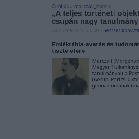
Címkék
»
marczali_henrik
„A teljes történeti objek
csupán nagy tanulmány 
2024. május 22. 06:00
-
nemzetikonyvta
Emléktábla-avatás és tudomán
tiszteletére
Marczali (Morgenste
Magyar Tudományos 
tanulmányait a Pest
(Berlin, Párizs, Oxf
gimnáziumának (ma