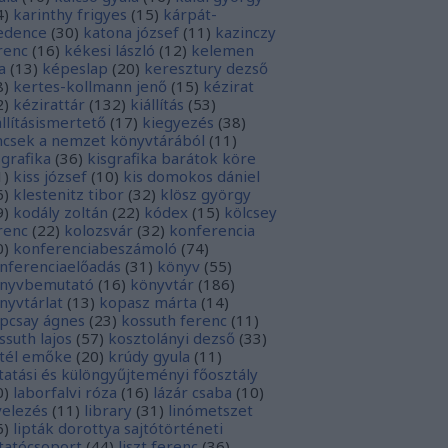
4
)
karinthy frigyes
(
15
)
kárpát-
dence
(
30
)
katona józsef
(
11
)
kazinczy
renc
(
16
)
kékesi lászló
(
12
)
kelemen
a
(
13
)
képeslap
(
20
)
keresztury dezső
8
)
kertes-kollmann jenő
(
15
)
kézirat
2
)
kézirattár
(
132
)
kiállítás
(
53
)
állításismertető
(
17
)
kiegyezés
(
38
)
ncsek a nemzet könyvtárából
(
11
)
sgrafika
(
36
)
kisgrafika barátok köre
1
)
kiss józsef
(
10
)
kis domokos dániel
6
)
klestenitz tibor
(
32
)
klösz györgy
9
)
kodály zoltán
(
22
)
kódex
(
15
)
kölcsey
renc
(
22
)
kolozsvár
(
32
)
konferencia
0
)
konferenciabeszámoló
(
74
)
nferenciaelőadás
(
31
)
könyv
(
55
)
nyvbemutató
(
16
)
könyvtár
(
186
)
nyvtárlat
(
13
)
kopasz márta
(
14
)
pcsay ágnes
(
23
)
kossuth ferenc
(
11
)
ssuth lajos
(
57
)
kosztolányi dezső
(
33
)
tél emőke
(
20
)
krúdy gyula
(
11
)
tatási és különgyűjteményi főosztály
0
)
laborfalvi róza
(
16
)
lázár csaba
(
10
)
velezés
(
11
)
library
(
31
)
linómetszet
6
)
lipták dorottya sajtótörténeti
tatócsoport
(
44
)
liszt ferenc
(
36
)