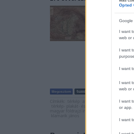
Opted 
A magyar térképtör
tartjuk a Magyar Fö
kartográfiai teljes
Google 
vállalat megálmodój
I want t
Kogutowicz Manó vol
web or d
I want t
purpose
I want 
I want t
web or d
Tetszik
Címkék:
térkép
atlasz
marczali henrik
cho
I want t
térkép- plakát- és kisnyomtatványtár
magy
or app.
magyar földrajzi intézet megálmodója
kéz
klamarik jános
I want t
I want t