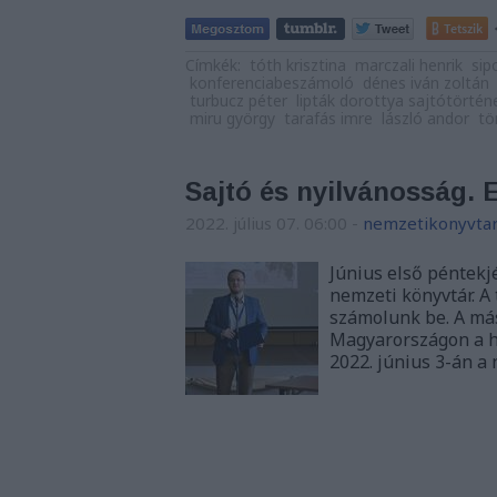
Tetszik
Címkék:
tóth krisztina
marczali henrik
sip
konferenciabeszámoló
dénes iván zoltán
turbucz péter
lipták dorottya sajtótörtén
miru györgy
tarafás imre
lászló andor
tö
Sajtó és nyilvánosság. E
2022. július 07. 06:00
-
nemzetikonyvta
Június első péntekj
nemzeti könyvtár. A
számolunk be. A más
Magyarországon a h
2022. június 3-án a