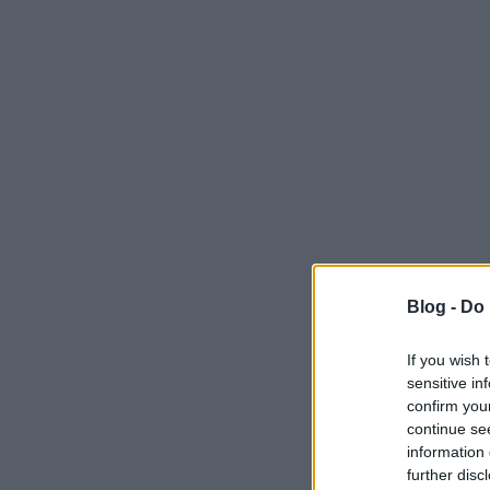
Blog -
Do 
If you wish 
sensitive in
confirm you
continue se
information 
further disc