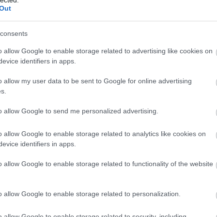
ké
Out
le
is
(
1
consents
eg
is
o allow Google to enable storage related to advertising like cookies on
ar
evice identifiers in apps.
vi
em
o allow my user data to be sent to Google for online advertising
jó
s.
er
eu
(
2
to allow Google to send me personalized advertising.
gy
fe
o allow Google to enable storage related to analytics like cookies on
fe
evice identifiers in apps.
(
2
(
5
ga
o allow Google to enable storage related to functionality of the website
go
pl
ha
o allow Google to enable storage related to personalization.
(
6
(
1
(
1
o allow Google to enable storage related to security, including