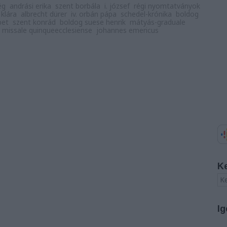
ég
andrási erika
szent borbála
i. józsef
régi nyomtatványok
 klára
albrecht dürer
iv. orbán pápa
schedel-krónika
boldog
bet
szent konrád
boldog suese henrik
mátyás-graduale
missale quinqueecclesiense
johannes emericus
K
Ig