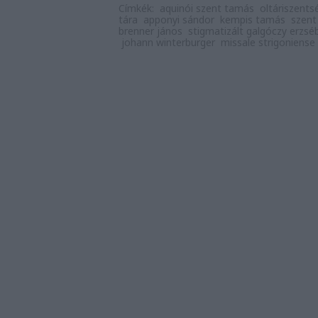
Címkék:
aquinói szent tamás
oltáriszents
tára
apponyi sándor
kempis tamás
szent
brenner jános
stigmatizált galgóczy erzsé
johann winterburger
missale strigoniense