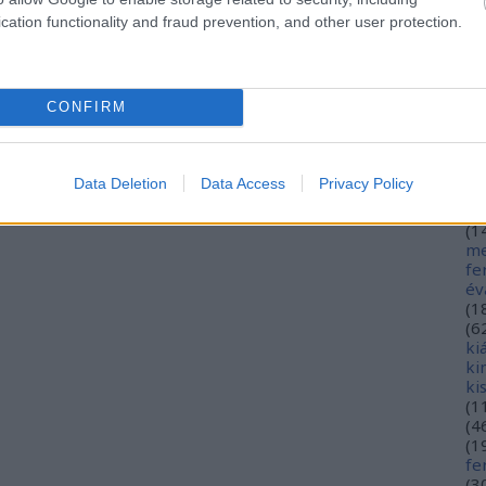
hé
cation functionality and fraud prevention, and other user protection.
hó
mi
(
1
(
2
CONFIRM
in
ja
(
3
jó
Data Deletion
Data Access
Privacy Policy
jó
gy
(
1
me
fe
év
(
1
(
6
ki
ki
ki
(
1
(
4
(
1
fe
(
3