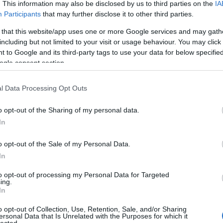
. This information may also be disclosed by us to third parties on the
IA
áp
ar
Participants
that may further disclose it to other third parties.
ar
ar
 that this website/app uses one or more Google services and may gath
(
2
including but not limited to your visit or usage behaviour. You may click 
(
1
 to Google and its third-party tags to use your data for below specifi
ba
ogle consent section.
bá
bá
ba
l Data Processing Opt Outs
bib
(
1
o opt-out of the Sharing of my personal data.
bo
br
In
(
1
bu
o opt-out of the Sale of my Personal Data.
te
In
cs
(
1
vi
to opt-out of processing my Personal Data for Targeted
ing.
da
In
da
de
o opt-out of Collection, Use, Retention, Sale, and/or Sharing
fr
ersonal Data that Is Unrelated with the Purposes for which it
di
lected.