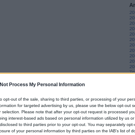
A
20
20
20
20
20
20
20
20
20
20
20
To
Not Process My Personal Information
C
12
to opt-out of the sale, sharing to third parties, or processing of your per
sz
sz
formation for targeted advertising by us, please use the below opt-out s
(
6
r selection. Please note that after your opt-out request is processed y
sz
eing interest-based ads based on personal information utilized by us or
en
disclosed to third parties prior to your opt-out. You may separately opt-
er
losure of your personal information by third parties on the IAB’s list of
sá