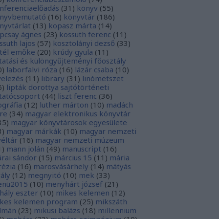
nferenciaelőadás
(
31
)
könyv
(
55
)
nyvbemutató
(
16
)
könyvtár
(
186
)
nyvtárlat
(
13
)
kopasz márta
(
14
)
pcsay ágnes
(
23
)
kossuth ferenc
(
11
)
ssuth lajos
(
57
)
kosztolányi dezső
(
33
)
tél emőke
(
20
)
krúdy gyula
(
11
)
tatási és különgyűjteményi főosztály
0
)
laborfalvi róza
(
16
)
lázár csaba
(
10
)
velezés
(
11
)
library
(
31
)
linómetszet
6
)
lipták dorottya sajtótörténeti
tatócsoport
(
44
)
liszt ferenc
(
36
)
tográfia
(
12
)
luther márton
(
10
)
madách
re
(
34
)
magyar elektronikus könyvtár
35
)
magyar könyvtárosok egyesülete
3
)
magyar márkák
(
10
)
magyar nemzeti
véltár
(
16
)
magyar nemzeti múzeum
1
)
mann jolán
(
49
)
manuscript
(
16
)
rai sándor
(
15
)
március 15
(
11
)
mária
rézia
(
16
)
marosvásárhely
(
14
)
mátyás
rály
(
12
)
megnyitó
(
10
)
mek
(
33
)
nü2015
(
10
)
menyhárt józsef
(
21
)
hály eszter
(
10
)
mikes kelemen
(
12
)
kes kelemen program
(
25
)
mikszáth
lmán
(
23
)
mikusi balázs
(
18
)
millennium