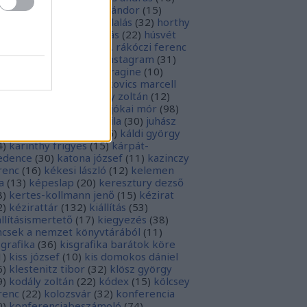
sziodosz
(
111
)
hevesi sándor
(
15
)
man bálint
(
19
)
honfoglalás
(
32
)
horthy
klós
(
12
)
hunyadi mátyás
(
22
)
húsvét
5
)
huszevesamek
(
20
)
ii. rákóczi ferenc
1
)
illyés boglárka
(
16
)
instagram
(
31
)
terjú
(
20
)
jacobus de voragine
(
10
)
nkovich miklós
(
10
)
jankovics marcell
3
)
jászai mari
(
17
)
jékely zoltán
(
12
)
kai-bicentenárium
(
10
)
jókai mór
(
98
)
zsa jános
(
14
)
józsef attila
(
30
)
juhász
ula
(
10
)
kalcsó gyula
(
16
)
káldi györgy
4
)
karinthy frigyes
(
15
)
kárpát-
dence
(
30
)
katona józsef
(
11
)
kazinczy
renc
(
16
)
kékesi lászló
(
12
)
kelemen
a
(
13
)
képeslap
(
20
)
keresztury dezső
8
)
kertes-kollmann jenő
(
15
)
kézirat
2
)
kézirattár
(
132
)
kiállítás
(
53
)
állításismertető
(
17
)
kiegyezés
(
38
)
ncsek a nemzet könyvtárából
(
11
)
sgrafika
(
36
)
kisgrafika barátok köre
1
)
kiss józsef
(
10
)
kis domokos dániel
6
)
klestenitz tibor
(
32
)
klösz györgy
9
)
kodály zoltán
(
22
)
kódex
(
15
)
kölcsey
renc
(
22
)
kolozsvár
(
32
)
konferencia
0
)
konferenciabeszámoló
(
74
)