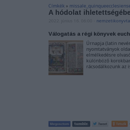
Címkék
»
missale_quinqueecclesiens
A hódolat ihletettségéb
2022. június 16. 06:00
-
nemzetikonyvta
Válogatás a régi könyvek euch
Úrnapja (latin nevé
nyomtatványok oldal
elmélkedésre olvasó
különböző korokban
rácsodálkozunk az i
Tetszik