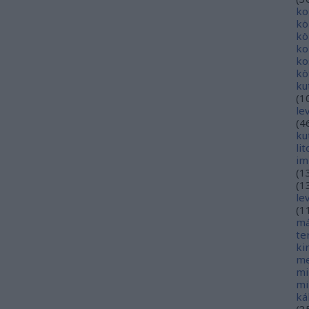
ko
kö
kö
ko
ko
kö
ku
(
1
le
(
4
ku
li
im
(
1
(
1
le
(
1
má
te
ki
me
mi
mi
ká