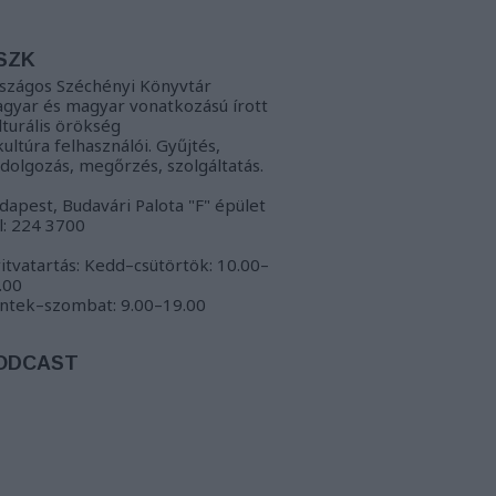
SZK
szágos Széchényi Könyvtár
gyar és magyar vonatkozású írott
lturális örökség
kultúra felhasználói. Gyűjtés,
ldolgozás, megőrzés, szolgáltatás.
dapest, Budavári Palota "F" épület
l: 224 3700
itvatartás: Kedd–csütörtök: 10.00–
.00
ntek–szombat: 9.00–19.00
ODCAST