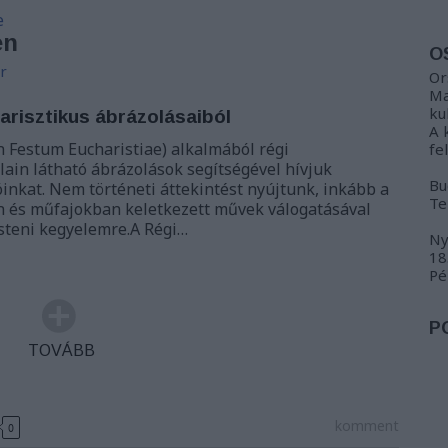
e
en
O
r
Or
Ma
ku
arisztikus ábrázolásaiból
A 
n Festum Eucharistiae) alkalmából régi
fe
ain látható ábrázolások segítségével hívjuk
Bu
inkat. Nem történeti áttekintést nyújtunk, inkább a
Te
 és műfajokban keletkezett művek válogatásával
steni kegyelemre.A Régi…
Ny
18
Pé
P
TOVÁBB
komment
0