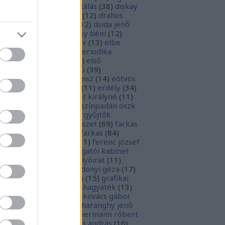
parchívum
(
50
)
digitalizálás
(
38
)
diskay
nke
(
13
)
dohnányi ernő
(
12
)
drahos
tván
(
20
)
drótos lászló
(
12
)
dsida jenő
2
)
dualizmus
(
10
)
egressy béni
(
12
)
ressy gábor
(
16
)
ekönyv
(
13
)
elbe
tván
(
70
)
elektronikus periodika
chívum
(
19
)
előadás
(
23
)
első
lágháború
(
37
)
emlékmű
(
39
)
lékműrombolás
(
25
)
ensz
(
14
)
eötvös
zsef
(
16
)
eötvös loránd
(
11
)
erdély
(
34
)
kel ferenc
(
26
)
erzsébet királyné
(
11
)
rópai unió
(
28
)
európa színpadán oszk
9
)
ex libris
(
87
)
ex libris gyűjtők
űjtemények
(
74
)
fametszet
(
69
)
farkas
renc
(
12
)
farkas gábor farkas
(
84
)
dák sári
(
11
)
fénykép
(
11
)
ferenc józsef
0
)
fery antal
(
56
)
főigazgatói kabinet
8
)
földesi ferenc
(
19
)
folyóirat
(
11
)
lambos ferenc
(
13
)
gárdonyi géza
(
17
)
ndos gábor
(
11
)
grafika
(
15
)
grafikai
akát
(
13
)
gyulai pál
(
16
)
hagyaték
(
13
)
lász gábor
(
10
)
hamvai-kovács gábor
4
)
hanvay hajnalka
(
11
)
haranghy jenő
1
)
herczeg ferenc
(
15
)
hermann róbert
0
)
herman ottó
(
13
)
hess andrás
(
16
)