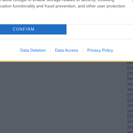
eu
cation functionality and fraud prevention, and other user protection.
(
2
gy
fe
fe
CONFIRM
(
2
(
5
ga
go
Data Deletion
Data Access
Privacy Policy
pl
ha
(
6
(
1
(
1
hé
hó
mi
(
1
(
2
in
ja
(
3
jó
jó
gy