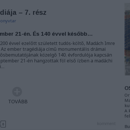
iája – 7. rész
onyvtar
mber 21-én. És 140 évvel később…
200 évvel ezelőtt született tudós-költő, Madách Imre
 Az ember tragédiája című monumentális drámai
 ősbemutatójának közelgő 140. évfordulója kapcsán
szeptember 21-én hangzottak föl első ízben a madáchi
i…
O
Or
Ma
TOVÁBB
ku
A 
fe
komment
0
Bu