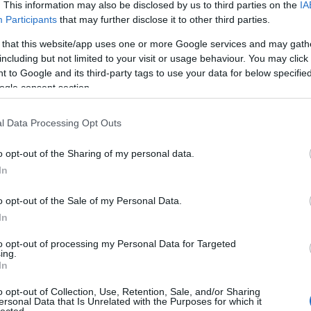
20
. This information may also be disclosed by us to third parties on the
IA
rulái, írták Ferdinand Laloue, Anicet Bourgeois,
20
Participants
that may further disclose it to other third parties.
ne:…
To
 that this website/app uses one or more Google services and may gath
including but not limited to your visit or usage behaviour. You may click 
C
 to Google and its third-party tags to use your data for below specifi
12
ogle consent section.
sz
sz
TOVÁBB
(
6
l Data Processing Opt Outs
sz
en
o opt-out of the Sharing of my personal data.
er
komment
0
sá
In
áp
ór
operett
nemzeti színház
katona józsef
szigligeti ede
ques offenbach
jászai mari
népszínmű
kassai vidor
ar
o opt-out of the Sale of my Personal Data.
színház
carl alsdorf
batthyány artúrné apraxin júlia
vadnai
ar
ar
In
(
2
(
1
to opt-out of processing my Personal Data for Targeted
ing.
ba
In
bá
bá
o opt-out of Collection, Use, Retention, Sale, and/or Sharing
ba
ersonal Data that Is Unrelated with the Purposes for which it
bib
lected.