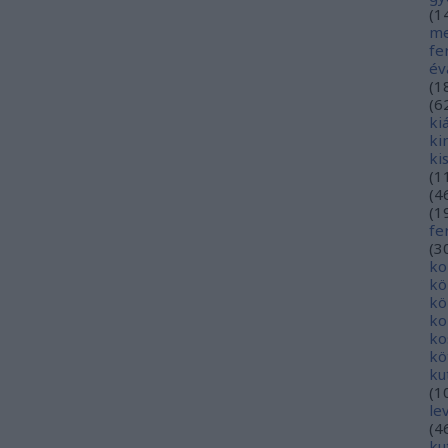
(
1
me
fe
év
(
1
(
6
ki
ki
ki
(
1
(
4
(
1
fe
(
3
ko
kö
kö
ko
ko
kö
ku
(
1
le
(
4
ku