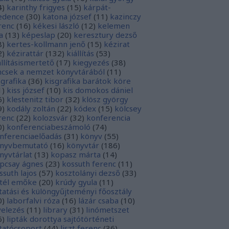
4
)
karinthy frigyes
(
15
)
kárpát-
dence
(
30
)
katona józsef
(
11
)
kazinczy
renc
(
16
)
kékesi lászló
(
12
)
kelemen
a
(
13
)
képeslap
(
20
)
keresztury dezső
8
)
kertes-kollmann jenő
(
15
)
kézirat
2
)
kézirattár
(
132
)
kiállítás
(
53
)
állításismertető
(
17
)
kiegyezés
(
38
)
ncsek a nemzet könyvtárából
(
11
)
sgrafika
(
36
)
kisgrafika barátok köre
1
)
kiss józsef
(
10
)
kis domokos dániel
6
)
klestenitz tibor
(
32
)
klösz györgy
9
)
kodály zoltán
(
22
)
kódex
(
15
)
kölcsey
renc
(
22
)
kolozsvár
(
32
)
konferencia
0
)
konferenciabeszámoló
(
74
)
nferenciaelőadás
(
31
)
könyv
(
55
)
nyvbemutató
(
16
)
könyvtár
(
186
)
nyvtárlat
(
13
)
kopasz márta
(
14
)
pcsay ágnes
(
23
)
kossuth ferenc
(
11
)
ssuth lajos
(
57
)
kosztolányi dezső
(
33
)
tél emőke
(
20
)
krúdy gyula
(
11
)
tatási és különgyűjteményi főosztály
0
)
laborfalvi róza
(
16
)
lázár csaba
(
10
)
velezés
(
11
)
library
(
31
)
linómetszet
6
)
lipták dorottya sajtótörténeti
tatócsoport
(
44
)
liszt ferenc
(
36
)