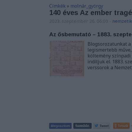
Címkék
»
molnár_györgy
140 éves Az ember tragéd
2023. szeptember 26. 06:00
-
nemzetik
Az ősbemutató – 1883. szepte
Blogsorozatunkat a 
legismertebb műve,
költemény színpadi
indítjuk el. 1883. 
verssorok a Nemzet
Tetszik