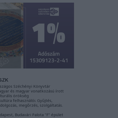
SZK
szágos Széchényi Könyvtár
gyar és magyar vonatkozású írott
lturális örökség
kultúra felhasználói. Gyűjtés,
ldolgozás, megőrzés, szolgáltatás.
dapest, Budavári Palota "F" épület