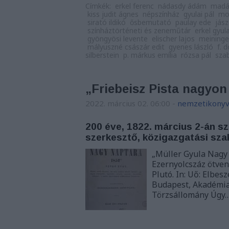
Címkék:
erkel ferenc
nádasdy ádám
madá
kiss judit ágnes
népszínház
gyulai pál
mo
sirató ildikó
ősbemutató
paulay ede
jász
színháztörténeti és zeneműtár
erkel gyul
gyöngyösi levente
elischer lajos
meining
mályuszné császár edit
gyenes lászló
f. 
silberstein
p. márkus emília
rózsa pál
sza
„Friebeisz Pista nagyon
2022. március 02. 06:00
-
nemzetikonyv
200 éve, 1822. március 2-án szü
szerkesztő, közigazgatási sza
„Müller Gyula Nagy 
Ezernyolcszáz ötven
Plutó. In: Uő: Elbes
Budapest, Akadémiai
Törzsállomány Úgy