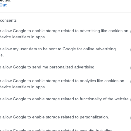
(
1
Out
bo
br
(
1
consents
bu
te
o allow Google to enable storage related to advertising like cookies on
cs
evice identifiers in apps.
(
1
vi
o allow my user data to be sent to Google for online advertising
da
s.
da
de
fr
to allow Google to send me personalized advertising.
di
ké
o allow Google to enable storage related to analytics like cookies on
le
is
evice identifiers in apps.
(
1
eg
o allow Google to enable storage related to functionality of the website
is
ar
vi
o allow Google to enable storage related to personalization.
em
jó
er
o allow Google to enable storage related to security, including