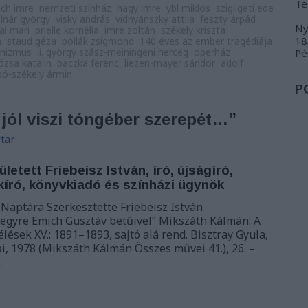
Te
ch imre
nemzeti színház
nagy imre
ybl miklós
szigligeti ede
lnár györgy
visky andrás
vidnyánszky attila
feszty árpád
Ny
ai mari
prielle kornélia
imre zoltán
székely kriszta
18
a
staud géza
pollák zsigmond
140 éves az ember tragédiája
enizmus
ii. györgy szász-meiningeni herceg
operház
Pé
dózsa katalin
paczka ferenc
liezen-mayer sándor
adolf
bó-székely ármin
P
 jól viszi tóngéber szerepét…”
tar
letett Friebeisz István, író, újságíró,
kíró, könyvkiadó és színházi ügynök
Naptára Szerkesztette Friebeisz István
egyre Emich Gusztáv betűivel” Mikszáth Kálmán: A
zélések XV.: 1891–1893, sajtó alá rend. Bisztray Gyula,
, 1978 (Mikszáth Kálmán Összes művei 41.), 26. –
…