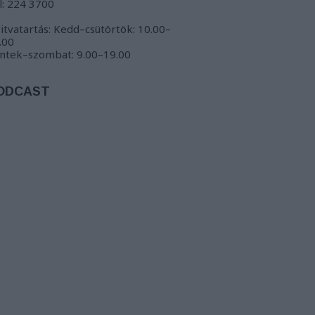
l: 224 3700
itvatartás: Kedd–csütörtök: 10.00–
.00
ntek–szombat: 9.00–19.00
ODCAST