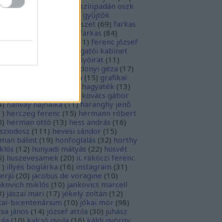
rópai unió
(
28
)
európa színpadán oszk
9
)
ex libris
(
87
)
ex libris gyűjtők
űjtemények
(
74
)
fametszet
(
69
)
farkas
renc
(
12
)
farkas gábor farkas
(
84
)
dák sári
(
11
)
fénykép
(
11
)
ferenc józsef
0
)
fery antal
(
56
)
főigazgatói kabinet
8
)
földesi ferenc
(
19
)
folyóirat
(
11
)
lambos ferenc
(
13
)
gárdonyi géza
(
17
)
ndos gábor
(
11
)
grafika
(
15
)
grafikai
akát
(
13
)
gyulai pál
(
16
)
hagyaték
(
13
)
lász gábor
(
10
)
hamvai-kovács gábor
4
)
hanvay hajnalka
(
11
)
haranghy jenő
1
)
herczeg ferenc
(
15
)
hermann róbert
0
)
herman ottó
(
13
)
hess andrás
(
16
)
sziodosz
(
111
)
hevesi sándor
(
15
)
man bálint
(
19
)
honfoglalás
(
32
)
horthy
klós
(
12
)
hunyadi mátyás
(
22
)
húsvét
5
)
huszevesamek
(
20
)
ii. rákóczi ferenc
1
)
illyés boglárka
(
16
)
instagram
(
31
)
terjú
(
20
)
jacobus de voragine
(
10
)
nkovich miklós
(
10
)
jankovics marcell
3
)
jászai mari
(
17
)
jékely zoltán
(
12
)
kai-bicentenárium
(
10
)
jókai mór
(
98
)
zsa jános
(
14
)
józsef attila
(
30
)
juhász
ula
(
10
)
kalcsó gyula
(
16
)
káldi györgy