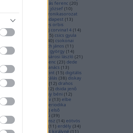
1
)
boka lászló
(
17
)
bordás ferenc
(
20
)
rsa gedeon
(
19
)
borsos józsef
(
10
)
ódy sándor
(
12
)
Budaikronikasorozat
0
)
budai krónika
(
25
)
budapest
(
13
)
day györgy
(
13
)
civitates orbis
rrarum
(
23
)
corvina
(
51
)
corvina14
(
14
)
evej
(
24
)
csiby mihály
(
15
)
csics gyula
4
)
csobán endre attila
(
40
)
csokonai
téz mihály
(
20
)
damjanich jános
(
11
)
ncs szabolcs
(
14
)
danku györgy
(
14
)
nte alighieri
(
11
)
deák-sárosi lászló
(
21
)
ák eszter
(
10
)
deák ferenc
(
23
)
dede
anciska
(
51
)
diaszpóra tanács
(
13
)
gitális bölcsészeti központ
(
15
)
digitális
parchívum
(
50
)
digitalizálás
(
38
)
diskay
nke
(
13
)
dohnányi ernő
(
12
)
drahos
tván
(
20
)
drótos lászló
(
12
)
dsida jenő
2
)
dualizmus
(
10
)
egressy béni
(
12
)
ressy gábor
(
16
)
ekönyv
(
13
)
elbe
tván
(
70
)
elektronikus periodika
chívum
(
19
)
előadás
(
23
)
első
lágháború
(
37
)
emlékmű
(
39
)
lékműrombolás
(
25
)
ensz
(
14
)
eötvös
zsef
(
16
)
eötvös loránd
(
11
)
erdély
(
34
)
kel ferenc
(
26
)
erzsébet királyné
(
11
)