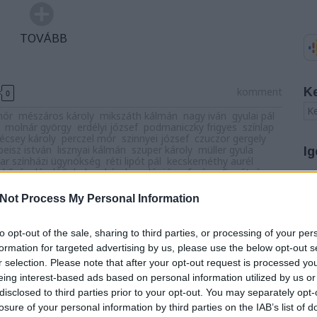
TOVÁBB
komment
K
0
mór
mészáros károly
mikszáth kálmán
nagy iván
gyulai pál
molnár györgy
erdélyi józsef
podmaniczky frigyes
színlap
écsey károly
perczel mór
szinnyei józsef
czuczor gergely
beisz istván
lisznyai kálmán
szuper károly
müller gyula
Ig
ar színházi ügynökség
réti lipót pál
kecskeméthy aurél
kőváry lászlóű
babos károly
zalár józsef
rózsafi mátyás
A
Not Process My Personal Information
20
20
ai Népszínház
20
to opt-out of the sale, sharing to third parties, or processing of your per
20
formation for targeted advertising by us, please use the below opt-out s
onyvtar
20
r selection. Please note that after your opt-out request is processed y
20
eing interest-based ads based on personal information utilized by us or
y barlangját ábrázolja, a falakon mindenfelé
20
disclosed to third parties prior to your opt-out. You may separately opt-
20
jesztő képek, jobbra és balra szobrok. Medve, múmia,
20
losure of your personal information by third parties on the IAB’s list of
én hosszúkás asztal, a két végén két égő gyertya és