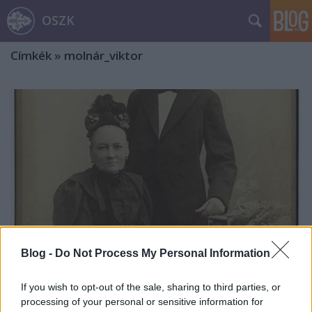
OSZK
Címkék
»
molnár_viktor
Blog -
Do Not Process My Personal Information
If you wish to opt-out of the sale, sharing to third parties, or
Hogyan születik a könyvtáros?
processing of your personal or sensitive information for