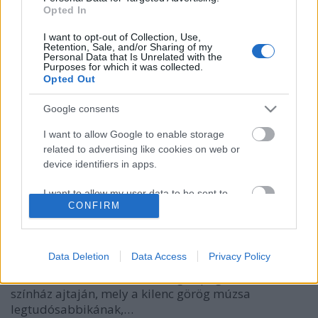
Opted In
I want to opt-out of Collection, Use,
Retention, Sale, and/or Sharing of my
Personal Data that Is Unrelated with the
Purposes for which it was collected.
Opted Out
Az első magyar film, „A tánc” képes
Google consents
dokumentumai
I want to allow Google to enable storage
Egy 120 évvel ezelőtti vetítés az Uránia
related to advertising like cookies on web or
Magyar Tudományos Színházban
device identifiers in apps.
nemzetikonyvtar
•
2021. április 29.
I want to allow my user data to be sent to
CONFIRM
Google for online advertising purposes.
A tánc világnapja és A magyar film napja
alkalmából 120 évvel ezelőtt, 1901. április 30-án
I want to allow Google to send me
Pekár Gyula ezekkel a szavakkal kezdte a táncról
personalized advertising.
Data Deletion
Data Access
Privacy Policy
szóló előadását az Uránia Magyar Tudományos
Színházban: „Szokatlan vendég kopogtat ma este e
I want to allow Google to enable storage
színház ajtaján, mely a kilenc görög múzsa
related to analytics like cookies on web or
legtudósabbikának,…
device identifiers in apps.