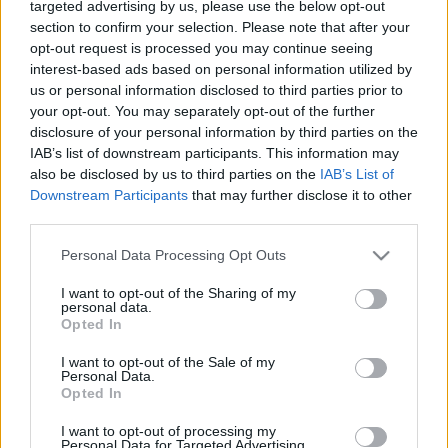
targeted advertising by us, please use the below opt-out
Gulyás Pál fiatal éveinek nyomában
section to confirm your selection. Please note that after your
nemzetikonyvtar
•
2025. december 03.
opt-out request is processed you may continue seeing
interest-based ads based on personal information utilized by
us or personal information disclosed to third parties prior to
Gulyás Pál (1881–1963) irodalomtörténész,
your opt-out. You may separately opt-out of the further
könyvtáros, akadémikus meghatározó alakja volt a
disclosure of your personal information by third parties on the
20. századi magyar könyv-, könyvtár- és
IAB’s list of downstream participants. This information may
sajtótörténetnek, nevéhez kapcsolódik a Magyar írók
also be disclosed by us to third parties on the
IAB’s List of
élete és munkái – új sorozat című monumentális
Downstream Participants
that may further disclose it to other
lexikonsorozat, amelynek teljes kiadására csak
third parties.
halála után, az 1990-es…
Please note that this website/app uses one or more Google
Personal Data Processing Opt Outs
services and may gather and store information including but
not limited to your visit or usage behaviour. You may click to
I want to opt-out of the Sharing of my
personal data.
grant or deny consent to Google and its third-party tags to
Opted In
use your data for below specified purposes in below Google
consent section.
I want to opt-out of the Sale of my
Personal Data.
Opted In
I want to opt-out of processing my
Personal Data for Targeted Advertising.