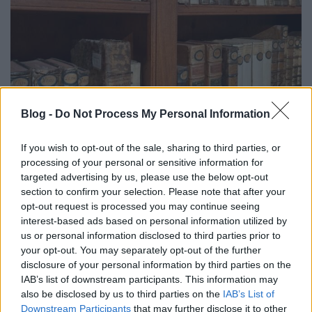
Blog -
Do Not Process My Personal Information
Bibliothecae Abba[tis] Zirczensi.
If you wish to opt-out of the sale, sharing to third parties, or
Ötödik rész
processing of your personal or sensitive information for
targeted advertising by us, please use the below opt-out
A füvek ereje
section to confirm your selection. Please note that after your
nemzetikonyvtar
•
2023. június 06.
opt-out request is processed you may continue seeing
interest-based ads based on personal information utilized by
us or personal information disclosed to third parties prior to
A kötet a könyvtár barokk bútorzatának „Medici”
your opt-out. You may separately opt-out of the further
tékáján kapott helyet. Egyszerű papírtáblás
disclosure of your personal information by third parties on the
félbőrkötés Zirc középkori apátsága a török időkben
IAB’s list of downstream participants. This information may
nagyrészt elpusztult, lakatlanná vált. A hódoltság
also be disclosed by us to third parties on the
IAB’s List of
után Szilézia leggazdagabb ciszterci apátsága,
Downstream Participants
that may further disclose it to other