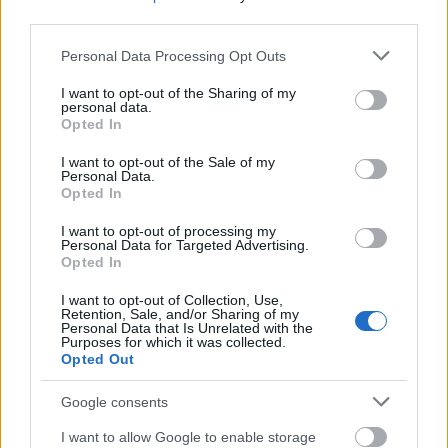
Heinrichau (ma Henryków) vállalta magára a
third parties.
második…
Please note that this website/app uses one or more Google
Personal Data Processing Opt Outs
services and may gather and store information including but
not limited to your visit or usage behaviour. You may click to
I want to opt-out of the Sharing of my
personal data.
grant or deny consent to Google and its third-party tags to
Opted In
use your data for below specified purposes in below Google
consent section.
I want to opt-out of the Sale of my
Personal Data.
Opted In
I want to opt-out of processing my
Personal Data for Targeted Advertising.
Opted In
I want to opt-out of Collection, Use,
Retention, Sale, and/or Sharing of my
Personal Data that Is Unrelated with the
Purposes for which it was collected.
Opted Out
Bibliothecae Abba[tis] Zirczensi.
Google consents
Harmadik rész
I want to allow Google to enable storage
Irány Itália!