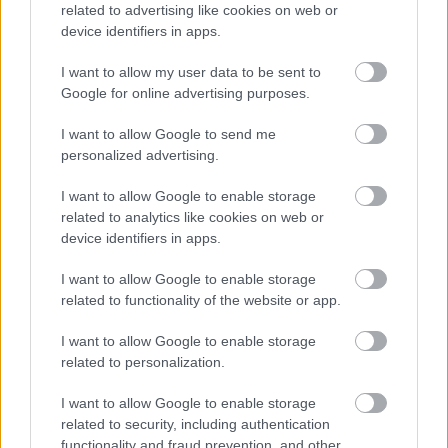
related to advertising like cookies on web or
nemzetikonyvtar
•
2023. április 14.
device identifiers in apps.
I want to allow my user data to be sent to
A cím a zirci apátsági könyvtár ex librisére utal, amit
Google for online advertising purposes.
1795-ben alkottak meg. A gyűjtemény 70 éve, 1953
óta működik az Országos Széchényi Könyvtár
I want to allow Google to send me
kezelésében. Az évforduló tiszteletére indítottuk azt
personalized advertising.
a sorozatot, amelyben minden hónapban
bemutatunk egy-egy értékes dokumentumot az
I want to allow Google to enable storage
intézmény…
related to analytics like cookies on web or
device identifiers in apps.
I want to allow Google to enable storage
related to functionality of the website or app.
I want to allow Google to enable storage
related to personalization.
I want to allow Google to enable storage
related to security, including authentication
functionality and fraud prevention, and other