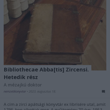
Bibliothecae Abba[tis] Zircensi.
Hetedik rész
A mézajkú doktor
nemzetikonyvtar
•
2023. augusztus 18.
A cím a zirci apátsági könyvtár ex librisére utal, amit
1795-ben alkottak meg. A gyűjtemény 70 éve, 1953