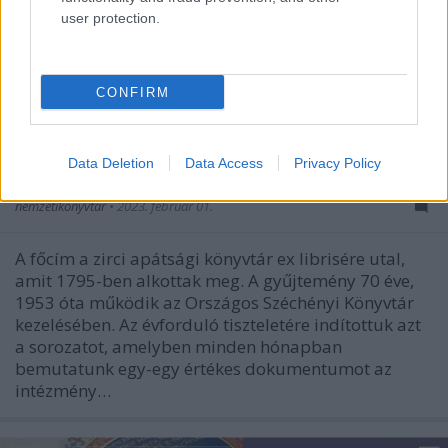
user protection.
CONFIRM
Bibliothecae Abba[tis] Zirczensi. Első
rész
Data Deletion
Data Access
Privacy Policy
Varázslatos karakterek
nemzetikonyvtar
•
2023. február 01.
A főcím a zirci apátsági könyvtár ex librisére utal,
amit 1795-ben alkottak meg. A gyűjtemény 70 éve,
1953 óta működik az Országos Széchényi Könyvtár
kezelésében. Az évforduló tiszteletére indítottuk azt
a sorozatot, amelyben minden hónapban
bemutatunk egy-egy értékes dokumentumot az
intézmény…