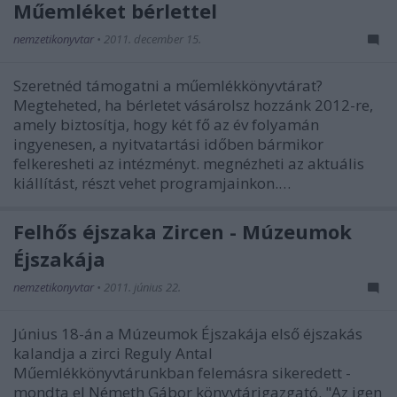
Műemléket bérlettel
nemzetikonyvtar
•
2011. december 15.
Szeretnéd támogatni a műemlékkönyvtárat?
Megteheted, ha bérletet vásárolsz hozzánk 2012-re,
amely biztosítja, hogy két fő az év folyamán
ingyenesen, a nyitvatartási időben bármikor
felkeresheti az intézményt. megnézheti az aktuális
kiállítást, részt vehet programjainkon.…
Felhős éjszaka Zircen - Múzeumok
Éjszakája
nemzetikonyvtar
•
2011. június 22.
Június 18-án a Múzeumok Éjszakája első éjszakás
kalandja a zirci Reguly Antal
Műemlékkönyvtárunkban felemásra sikeredett -
mondta el Németh Gábor könyvtárigazgató. "Az igen