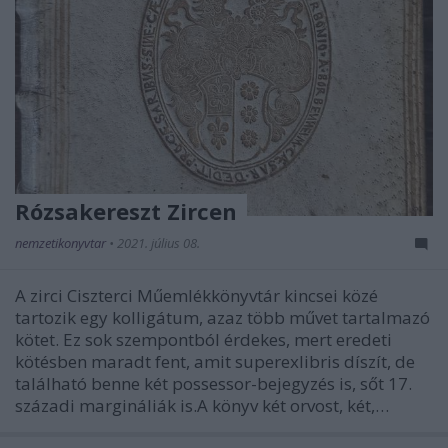
Rózsakereszt Zircen
nemzetikonyvtar
•
2021. július 08.
A zirci Ciszterci Műemlékkönyvtár kincsei közé
tartozik egy kolligátum, azaz több művet tartalmazó
kötet. Ez sok szempontból érdekes, mert eredeti
kötésben maradt fent, amit superexlibris díszít, de
található benne két possessor-bejegyzés is, sőt 17.
századi margináliák is.A könyv két orvost, két,…