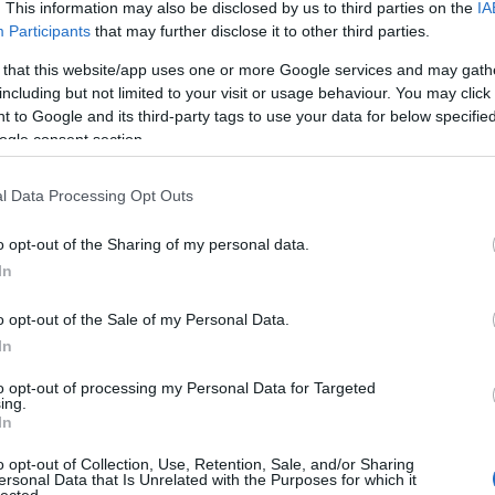
. This information may also be disclosed by us to third parties on the
IA
áp
komment
ar
Participants
that may further disclose it to other third parties.
0
ar
-európa
debreceni egyetem
amerikai egyesült államok
ar
 that this website/app uses one or more Google services and may gath
-európa
mikes kelemen program
kaposváriné dányi éva
(
2
including but not limited to your visit or usage behaviour. You may click 
ály
100 éves a johnson-reed act
nóvé béla
(
1
 to Google and its third-party tags to use your data for below specifi
ba
ogle consent section.
bá
bá
ba
l Data Processing Opt Outs
bib
(
1
o opt-out of the Sharing of my personal data.
bo
br
In
(
1
bu
o opt-out of the Sale of my Personal Data.
te
In
cs
(
1
vi
to opt-out of processing my Personal Data for Targeted
ing.
da
In
da
de
o opt-out of Collection, Use, Retention, Sale, and/or Sharing
fr
ersonal Data that Is Unrelated with the Purposes for which it
di
lected.