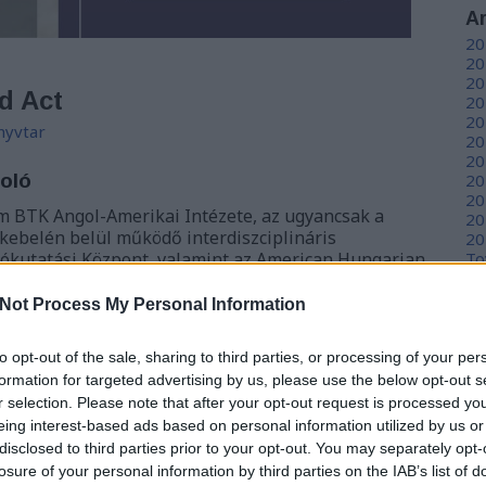
A
20
20
20
d Act
20
20
nyvtar
20
20
oló
20
20
m BTK Angol-Amerikai Intézete, az ugyancsak a
20
kebelén belül működő interdiszciplináris
20
ókutatási Központ, valamint az American Hungarian
To
ion együttműködésével háromnapos nemzetközi
zett 100 éves a Johnson-Reed…
Not Process My Personal Information
C
12
to opt-out of the sale, sharing to third parties, or processing of your per
sz
sz
formation for targeted advertising by us, please use the below opt-out s
(
6
r selection. Please note that after your opt-out request is processed y
sz
eing interest-based ads based on personal information utilized by us or
TOVÁBB
en
disclosed to third parties prior to your opt-out. You may separately opt-
er
losure of your personal information by third parties on the IAB’s list of
sá