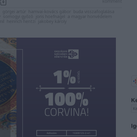
komment
0
görgei artúr
hamvai-kovács gábor
buda visszafoglalása
y
somogyi győző
joris hoefnagel
a magyar honvédelem
il
heinrich hentzi
jakobey károly
K
Ig