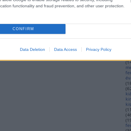
hé
cation functionality and fraud prevention, and other user protection.
hó
mi
(
1
(
2
CONFIRM
in
ja
(
3
jó
Data Deletion
Data Access
Privacy Policy
jó
gy
(
1
me
fe
év
(
1
(
6
ki
ki
ki
(
1
(
4
(
1
fe
(
3