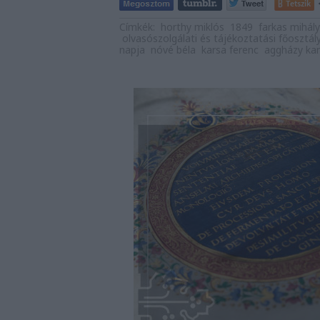
Tetszik
Címkék:
horthy miklós
1849
farkas mihály
olvasószolgálati és tájékoztatási főosztál
napja
nóvé béla
karsa ferenc
aggházy kam