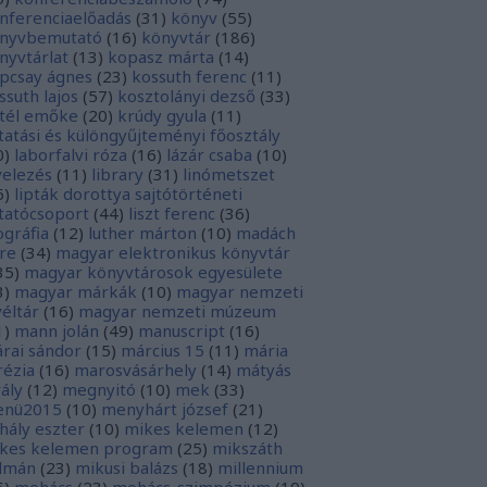
nferenciaelőadás
(
31
)
könyv
(
55
)
nyvbemutató
(
16
)
könyvtár
(
186
)
nyvtárlat
(
13
)
kopasz márta
(
14
)
pcsay ágnes
(
23
)
kossuth ferenc
(
11
)
ssuth lajos
(
57
)
kosztolányi dezső
(
33
)
tél emőke
(
20
)
krúdy gyula
(
11
)
tatási és különgyűjteményi főosztály
0
)
laborfalvi róza
(
16
)
lázár csaba
(
10
)
velezés
(
11
)
library
(
31
)
linómetszet
6
)
lipták dorottya sajtótörténeti
tatócsoport
(
44
)
liszt ferenc
(
36
)
tográfia
(
12
)
luther márton
(
10
)
madách
re
(
34
)
magyar elektronikus könyvtár
35
)
magyar könyvtárosok egyesülete
3
)
magyar márkák
(
10
)
magyar nemzeti
véltár
(
16
)
magyar nemzeti múzeum
1
)
mann jolán
(
49
)
manuscript
(
16
)
rai sándor
(
15
)
március 15
(
11
)
mária
rézia
(
16
)
marosvásárhely
(
14
)
mátyás
rály
(
12
)
megnyitó
(
10
)
mek
(
33
)
nü2015
(
10
)
menyhárt józsef
(
21
)
hály eszter
(
10
)
mikes kelemen
(
12
)
kes kelemen program
(
25
)
mikszáth
lmán
(
23
)
mikusi balázs
(
18
)
millennium