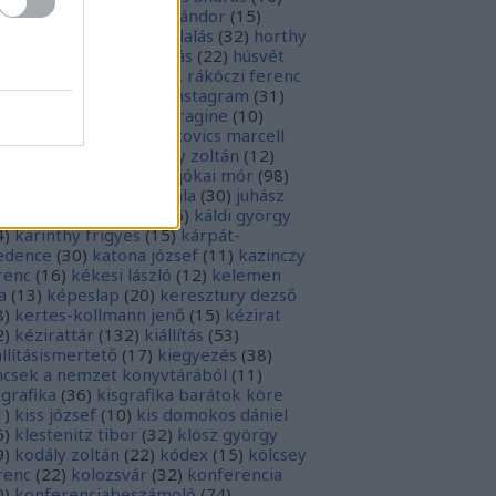
sziodosz
(
111
)
hevesi sándor
(
15
)
man bálint
(
19
)
honfoglalás
(
32
)
horthy
klós
(
12
)
hunyadi mátyás
(
22
)
húsvét
5
)
huszevesamek
(
20
)
ii. rákóczi ferenc
1
)
illyés boglárka
(
16
)
instagram
(
31
)
terjú
(
20
)
jacobus de voragine
(
10
)
nkovich miklós
(
10
)
jankovics marcell
3
)
jászai mari
(
17
)
jékely zoltán
(
12
)
kai-bicentenárium
(
10
)
jókai mór
(
98
)
zsa jános
(
14
)
józsef attila
(
30
)
juhász
ula
(
10
)
kalcsó gyula
(
16
)
káldi györgy
4
)
karinthy frigyes
(
15
)
kárpát-
dence
(
30
)
katona józsef
(
11
)
kazinczy
renc
(
16
)
kékesi lászló
(
12
)
kelemen
a
(
13
)
képeslap
(
20
)
keresztury dezső
8
)
kertes-kollmann jenő
(
15
)
kézirat
2
)
kézirattár
(
132
)
kiállítás
(
53
)
állításismertető
(
17
)
kiegyezés
(
38
)
ncsek a nemzet könyvtárából
(
11
)
sgrafika
(
36
)
kisgrafika barátok köre
1
)
kiss józsef
(
10
)
kis domokos dániel
6
)
klestenitz tibor
(
32
)
klösz györgy
9
)
kodály zoltán
(
22
)
kódex
(
15
)
kölcsey
renc
(
22
)
kolozsvár
(
32
)
konferencia
0
)
konferenciabeszámoló
(
74
)