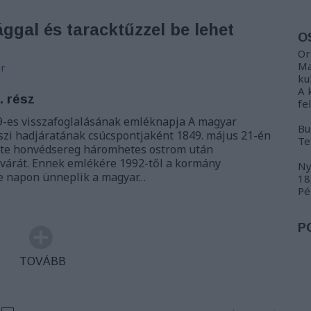
gal és taracktűzzel be lehet
O
Or
Ma
r
ku
A 
. rész
fe
9-es visszafoglalásának emléknapja A magyar
Bu
szi hadjáratának csúcspontjaként 1849. május 21-én
Te
ette honvédsereg háromhetes ostrom után
 várát. Ennek emlékére 1992-től a kormány
Ny
 e napon ünneplik a magyar…
18
Pé
P
TOVÁBB