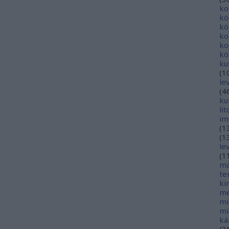
ko
kö
kö
ko
ko
kö
ku
(
1
le
(
4
ku
li
im
(
1
(
1
le
(
1
má
te
ki
me
mi
mi
ká