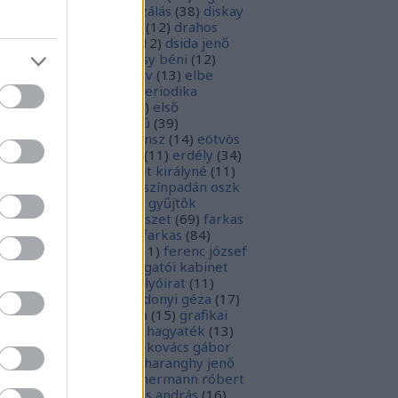
parchívum
(
50
)
digitalizálás
(
38
)
diskay
nke
(
13
)
dohnányi ernő
(
12
)
drahos
tván
(
20
)
drótos lászló
(
12
)
dsida jenő
2
)
dualizmus
(
10
)
egressy béni
(
12
)
ressy gábor
(
16
)
ekönyv
(
13
)
elbe
tván
(
70
)
elektronikus periodika
chívum
(
19
)
előadás
(
23
)
első
lágháború
(
37
)
emlékmű
(
39
)
lékműrombolás
(
25
)
ensz
(
14
)
eötvös
zsef
(
16
)
eötvös loránd
(
11
)
erdély
(
34
)
kel ferenc
(
26
)
erzsébet királyné
(
11
)
rópai unió
(
28
)
európa színpadán oszk
9
)
ex libris
(
87
)
ex libris gyűjtők
űjtemények
(
74
)
fametszet
(
69
)
farkas
renc
(
12
)
farkas gábor farkas
(
84
)
dák sári
(
11
)
fénykép
(
11
)
ferenc józsef
0
)
fery antal
(
56
)
főigazgatói kabinet
8
)
földesi ferenc
(
19
)
folyóirat
(
11
)
lambos ferenc
(
13
)
gárdonyi géza
(
17
)
ndos gábor
(
11
)
grafika
(
15
)
grafikai
akát
(
13
)
gyulai pál
(
16
)
hagyaték
(
13
)
lász gábor
(
10
)
hamvai-kovács gábor
4
)
hanvay hajnalka
(
11
)
haranghy jenő
1
)
herczeg ferenc
(
15
)
hermann róbert
0
)
herman ottó
(
13
)
hess andrás
(
16
)