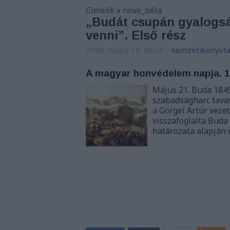
Címkék
»
nóvé_béla
„Budát csupán gyalogság
venni”. Első rész
2026. május 19. 06:00
-
nemzetikonyvta
A magyar honvédelem napja. 1
Május 21. Buda 184
szabadságharc tava
a Görgei Artúr vez
visszafoglalta Buda
határozata alapján