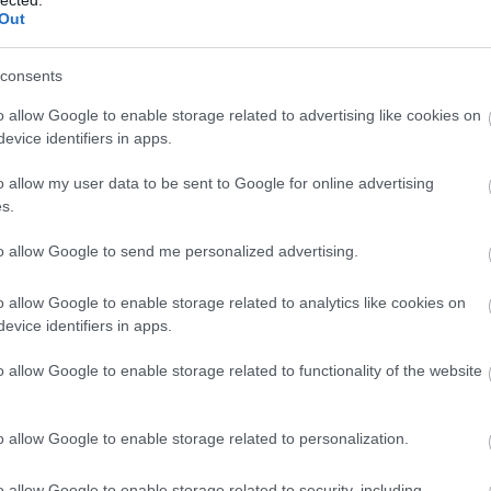
ké
Out
le
is
(
1
consents
eg
is
o allow Google to enable storage related to advertising like cookies on
ar
evice identifiers in apps.
vi
em
o allow my user data to be sent to Google for online advertising
jó
s.
er
eu
(
2
to allow Google to send me personalized advertising.
gy
fe
o allow Google to enable storage related to analytics like cookies on
fe
evice identifiers in apps.
(
2
(
5
ga
o allow Google to enable storage related to functionality of the website
go
pl
ha
o allow Google to enable storage related to personalization.
(
6
(
1
(
1
o allow Google to enable storage related to security, including