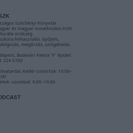
SZK
szágos Széchényi Könyvtár
gyar és magyar vonatkozású írott
lturális örökség
kultúra felhasználói. Gyűjtés,
ldolgozás, megőrzés, szolgáltatás.
dapest, Budavári Palota "F" épület
l: 224 3700
itvatartás: Kedd–csütörtök: 10.00–
.00
ntek–szombat: 9.00–19.00
ODCAST