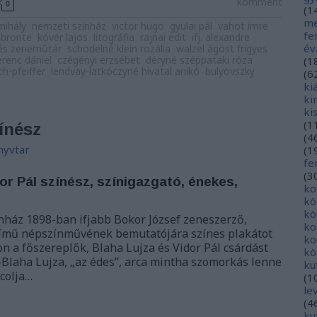
komment
0
(
1
me
mihály
nemzeti színház
victor hugo
gyulai pál
vahot imre
fe
 brontë
kövér lajos
litográfia
rajnai edit
ifj. alexandre
év
 és zeneműtár
schodelné klein rozália
walzel ágost frigyes
renc dániel
czégényi erzsébet
déryné széppataki róza
(
1
ch-pfeiffer
lendvay-latkóczyné hivatal anikó
bulyovszky
(
6
ki
ki
ki
(
1
ínész
(
4
nyvtar
(
1
fe
(
3
dor Pál színész, színigazgató, énekes,
ko
kö
kö
ház 1898-ban ifjabb Bokor József zeneszerző,
ko
című népszínművének bemutatójára színes plakátot
ko
on a főszereplők, Blaha Lujza és Vidor Pál csárdást
kö
Blaha Lujza, „az édes”, arca mintha szomorkás lenne
ku
ncolja…
(
1
le
(
4
ku