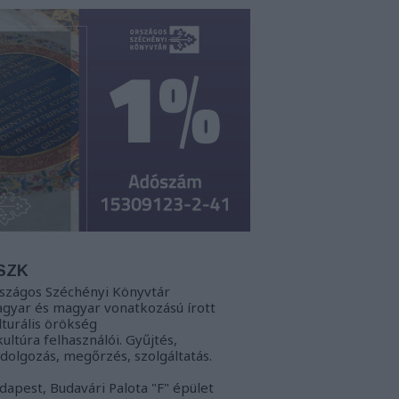
SZK
szágos Széchényi Könyvtár
gyar és magyar vonatkozású írott
lturális örökség
kultúra felhasználói. Gyűjtés,
ldolgozás, megőrzés, szolgáltatás.
dapest, Budavári Palota "F" épület