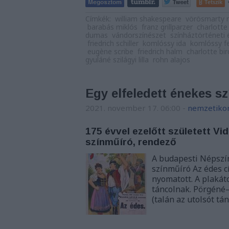
Tetszik
Címkék:
william shakespeare
vörösmarty 
barabás miklós
franz grillparzer
charlotte
dumas
vándorszínészet
színháztörténeti
friedrich schiller
komlóssy ida
komlóssy fe
eugène scribe
friedrich halm
charlotte bir
gyuláné szilágyi lilla
rohn alajos
Egy elfeledett énekes sz
2021. november 17. 06:00
-
nemzetiko
175 évvel ezelőtt született Vi
színműíró, rendező
A budapesti Népszín
színműíró Az édes 
nyomatott. A plakát
táncolnak. Pörgéné–
(talán az utolsót tá