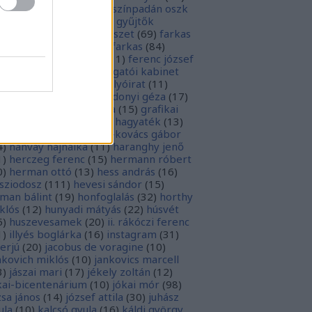
rópai unió
(
28
)
európa színpadán oszk
9
)
ex libris
(
87
)
ex libris gyűjtők
űjtemények
(
74
)
fametszet
(
69
)
farkas
renc
(
12
)
farkas gábor farkas
(
84
)
dák sári
(
11
)
fénykép
(
11
)
ferenc józsef
0
)
fery antal
(
56
)
főigazgatói kabinet
8
)
földesi ferenc
(
19
)
folyóirat
(
11
)
lambos ferenc
(
13
)
gárdonyi géza
(
17
)
ndos gábor
(
11
)
grafika
(
15
)
grafikai
akát
(
13
)
gyulai pál
(
16
)
hagyaték
(
13
)
lász gábor
(
10
)
hamvai-kovács gábor
4
)
hanvay hajnalka
(
11
)
haranghy jenő
1
)
herczeg ferenc
(
15
)
hermann róbert
0
)
herman ottó
(
13
)
hess andrás
(
16
)
sziodosz
(
111
)
hevesi sándor
(
15
)
man bálint
(
19
)
honfoglalás
(
32
)
horthy
klós
(
12
)
hunyadi mátyás
(
22
)
húsvét
5
)
huszevesamek
(
20
)
ii. rákóczi ferenc
1
)
illyés boglárka
(
16
)
instagram
(
31
)
terjú
(
20
)
jacobus de voragine
(
10
)
nkovich miklós
(
10
)
jankovics marcell
3
)
jászai mari
(
17
)
jékely zoltán
(
12
)
kai-bicentenárium
(
10
)
jókai mór
(
98
)
zsa jános
(
14
)
józsef attila
(
30
)
juhász
ula
(
10
)
kalcsó gyula
(
16
)
káldi györgy