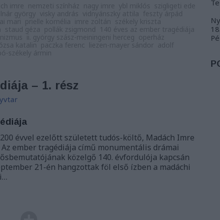
Te
ch imre
nemzeti színház
nagy imre
ybl miklós
szigligeti ede
lnár györgy
visky andrás
vidnyánszky attila
feszty árpád
Ny
ai mari
prielle kornélia
imre zoltán
székely kriszta
18
a
staud géza
pollák zsigmond
140 éves az ember tragédiája
enizmus
ii. györgy szász-meiningeni herceg
operház
Pé
dózsa katalin
paczka ferenc
liezen-mayer sándor
adolf
bó-székely ármin
P
iája – 1. rész
yvtar
édiája
200 évvel ezelőtt született tudós-költő, Madách Imre
 Az ember tragédiája című monumentális drámai
 ősbemutatójának közelgő 140. évfordulója kapcsán
szeptember 21-én hangzottak föl első ízben a madáchi
i…