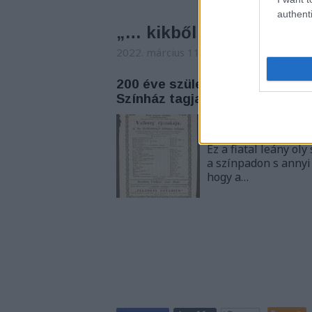
authenti
„… kikből majd válni fo
2022. március 11. 06:00
-
nemzetikonyv
200 éve született Komlóssy Id
Színház tagja
„Oct. 7. Walburg éjs
Tüneményes színjáték
Ez a fiatal leány ol
a színpadon s annyi
hogy a…