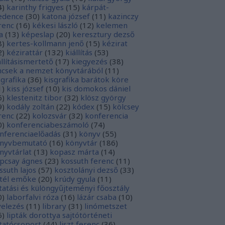
4
)
karinthy frigyes
(
15
)
kárpát-
dence
(
30
)
katona józsef
(
11
)
kazinczy
renc
(
16
)
kékesi lászló
(
12
)
kelemen
a
(
13
)
képeslap
(
20
)
keresztury dezső
8
)
kertes-kollmann jenő
(
15
)
kézirat
2
)
kézirattár
(
132
)
kiállítás
(
53
)
állításismertető
(
17
)
kiegyezés
(
38
)
ncsek a nemzet könyvtárából
(
11
)
sgrafika
(
36
)
kisgrafika barátok köre
1
)
kiss józsef
(
10
)
kis domokos dániel
6
)
klestenitz tibor
(
32
)
klösz györgy
9
)
kodály zoltán
(
22
)
kódex
(
15
)
kölcsey
renc
(
22
)
kolozsvár
(
32
)
konferencia
0
)
konferenciabeszámoló
(
74
)
nferenciaelőadás
(
31
)
könyv
(
55
)
nyvbemutató
(
16
)
könyvtár
(
186
)
nyvtárlat
(
13
)
kopasz márta
(
14
)
pcsay ágnes
(
23
)
kossuth ferenc
(
11
)
ssuth lajos
(
57
)
kosztolányi dezső
(
33
)
tél emőke
(
20
)
krúdy gyula
(
11
)
tatási és különgyűjteményi főosztály
0
)
laborfalvi róza
(
16
)
lázár csaba
(
10
)
velezés
(
11
)
library
(
31
)
linómetszet
6
)
lipták dorottya sajtótörténeti
tatócsoport
(
44
)
liszt ferenc
(
36
)