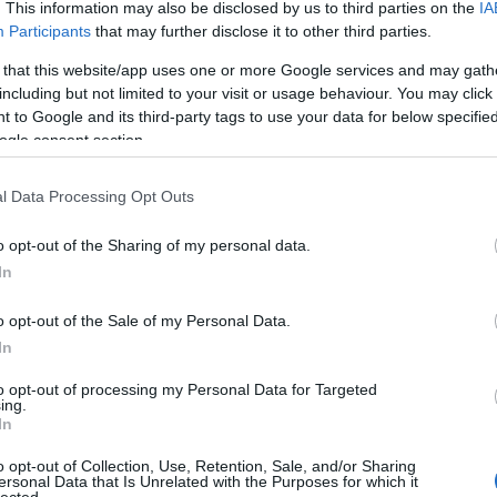
20
. This information may also be disclosed by us to third parties on the
IA
ly…
20
Participants
that may further disclose it to other third parties.
To
 that this website/app uses one or more Google services and may gath
including but not limited to your visit or usage behaviour. You may click 
C
 to Google and its third-party tags to use your data for below specifi
12
ogle consent section.
TOVÁBB
sz
sz
(
6
l Data Processing Opt Outs
sz
en
komment
0
o opt-out of the Sharing of my personal data.
er
árom
szombathely
kolozsvár
debrecen
miskolc
william
sá
In
assa
máramarossziget
marosvásárhely
pozsony
nemzeti
áp
józsef
színháztörténet
emlékirat
szigeti józsef
litográfia
ar
incenzo bellini
pest-buda
vándorszínészet
színháztörténeti
o opt-out of the Sale of my Personal Data.
ar
n holbein
szathmáry pap károly
kilényi dávid
august von
ar
In
 lebrün
déry istvánné széppataki róza
déry istván
(
2
(
1
to opt-out of processing my Personal Data for Targeted
ing.
ba
i Magyar (1840-től Nemzeti)
In
bá
bá
o opt-out of Collection, Use, Retention, Sale, and/or Sharing
ba
ersonal Data that Is Unrelated with the Purposes for which it
bib
yvtar
lected.