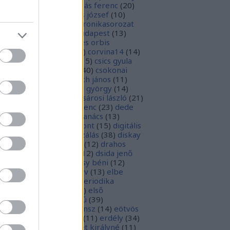
1
)
boka lászló
(
17
)
bordás ferenc
(
20
)
rsa gedeon
(
19
)
borsos józsef
(
10
)
ódy sándor
(
12
)
Budaikronikasorozat
0
)
budai krónika
(
25
)
budapest
(
13
)
day györgy
(
13
)
civitates orbis
rrarum
(
23
)
corvina
(
51
)
corvina14
(
14
)
evej
(
24
)
csiby mihály
(
15
)
csics gyula
4
)
csobán endre attila
(
40
)
csokonai
téz mihály
(
20
)
damjanich jános
(
11
)
ncs szabolcs
(
14
)
danku györgy
(
14
)
nte alighieri
(
11
)
deák-sárosi lászló
(
21
)
ák eszter
(
10
)
deák ferenc
(
23
)
dede
anciska
(
51
)
diaszpóra tanács
(
13
)
gitális bölcsészeti központ
(
15
)
digitális
parchívum
(
50
)
digitalizálás
(
38
)
diskay
nke
(
13
)
dohnányi ernő
(
12
)
drahos
tván
(
20
)
drótos lászló
(
12
)
dsida jenő
2
)
dualizmus
(
10
)
egressy béni
(
12
)
ressy gábor
(
16
)
ekönyv
(
13
)
elbe
tván
(
70
)
elektronikus periodika
chívum
(
19
)
előadás
(
23
)
első
lágháború
(
37
)
emlékmű
(
39
)
lékműrombolás
(
25
)
ensz
(
14
)
eötvös
zsef
(
16
)
eötvös loránd
(
11
)
erdély
(
34
)
kel ferenc
(
26
)
erzsébet királyné
(
11
)