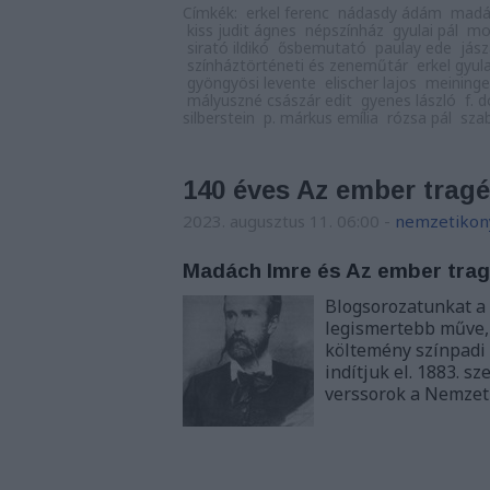
Címkék:
erkel ferenc
nádasdy ádám
madá
kiss judit ágnes
népszínház
gyulai pál
mo
sirató ildikó
ősbemutató
paulay ede
jász
színháztörténeti és zeneműtár
erkel gyul
gyöngyösi levente
elischer lajos
meining
mályuszné császár edit
gyenes lászló
f. 
silberstein
p. márkus emília
rózsa pál
sza
140 éves Az ember tragéd
2023. augusztus 11. 06:00
-
nemzetikon
Madách Imre és Az ember trag
Blogsorozatunkat a 
legismertebb műve,
költemény színpadi
indítjuk el. 1883. 
verssorok a Nemzet