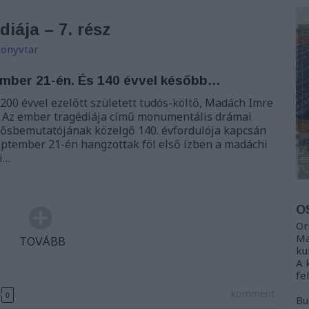
iája – 7. rész
onyvtar
mber 21-én. És 140 évvel később…
200 évvel ezelőtt született tudós-költő, Madách Imre
 Az ember tragédiája című monumentális drámai
 ősbemutatójának közelgő 140. évfordulója kapcsán
szeptember 21-én hangzottak föl első ízben a madáchi
i…
O
Or
Ma
TOVÁBB
ku
A 
fe
komment
0
Bu