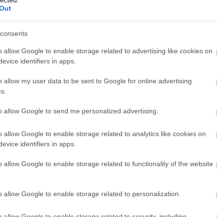
(
1
Out
bo
én este nyíltak meg a legújabb pesti színház kapui. A
br
k közé még építési területen át vezetett a közönség
(
1
consents
n jutottak el a magyar színházcsinálók első pesti
bu
g? Carl Vasquez: A Magyar Nemzeti játékszín
te
o allow Google to enable storage related to advertising like cookies on
cs
evice identifiers in apps.
(
1
vi
o allow my user data to be sent to Google for online advertising
da
s.
da
de
fr
to allow Google to send me personalized advertising.
TOVÁBB
di
ké
o allow Google to enable storage related to analytics like cookies on
le
is
evice identifiers in apps.
komment
(
1
0
eg
o allow Google to enable storage related to functionality of the website
áz
szigligeti ede
zrínyi miklós
bajza józsef
barabás miklós
is
gressy gábor
laborfalvi róza
lendvay márton
ar
éppataki róza
rohn alajos
carl vasquez
jelenetkép
kultsár
vi
gábor
mátray-rothkrepf gábor
fáncsy lajos
szilágyi pál
o allow Google to enable storage related to personalization.
em
g istván
komlóssy ferenc
láng ádám jános
kostyál ádám
jó
er
o allow Google to enable storage related to security, including