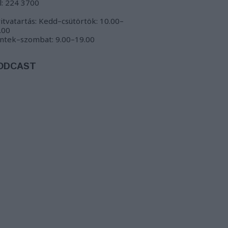
l: 224 3700
itvatartás: Kedd–csütörtök: 10.00–
.00
ntek–szombat: 9.00–19.00
ODCAST