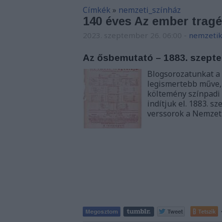
Címkék
»
nemzeti_színház
140 éves Az ember tragéd
2023. szeptember 26. 06:00
-
nemzetik
Az ősbemutató – 1883. szepte
Blogsorozatunkat a 
legismertebb műve,
költemény színpadi
indítjuk el. 1883. 
verssorok a Nemzet
Tetszik