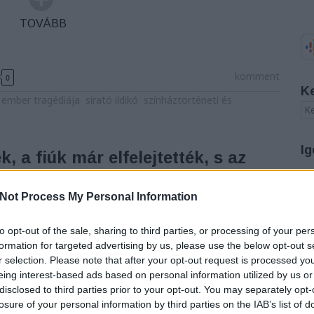
TOVÁBB
komment
0
K
 ember tragédiája
sirató ildikó
színháztörténeti és
Ig
 a fiúk már elfelejtették, s az
k nagyságára”
A
onyvtar
Not Process My Personal Information
20
20
én született Déry Istvánné Széppataki
20
to opt-out of the sale, sharing to third parties, or processing of your per
20
formation for targeted advertising by us, please use the below opt-out s
20
r selection. Please note that after your opt-out request is processed y
ataki Rózát, a magyar nyelvű színjátszás első
20
eing interest-based ads based on personal information utilized by us or
smertebb portréja (a legtöbb, róla készült ábrázolás
20
disclosed to third parties prior to your opt-out. You may separately opt-
20
repében örökítette meg, Franz Ignaz von Holbein Az
20
losure of your personal information by third parties on the IAB’s list of
ens és a sál című érzékenyjátékában. A képet