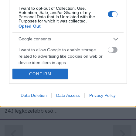
I want to opt-out of Collection, Use,
Retention, Sale, and/or Sharing of my
Personal Data that Is Unrelated with the
Purposes for which it was collected.
Opted Out
A nyári napforduló ünnepe
Google consents
A Szent Iván-nap és a zene
I want to allow Google to enable storage
nemzetikonyvtar
•
2022. június 21.
related to advertising like cookies on web or
device identifiers in apps.
Az év leghosszabb nappalát és legrövidebb
CONFIRM
I want to allow my user data to be sent to
éjszakáját manapság Európa-szerte és
Google for online advertising purposes.
Magyarországon is elsősorban zenei és kulturális
rendezvényekkel ünnepelik a nagyobb városokban.
I want to allow Google to send me
Data Deletion
Data Access
Privacy Policy
2022. június 21-én a zene ünnepét huszonhatodik, a
personalized advertising.
Múzeumok Éjszakáját a Szent Iván napjához (június
24.) legközelebb eső…
I want to allow Google to enable storage
related to analytics like cookies on web or
device identifiers in apps.