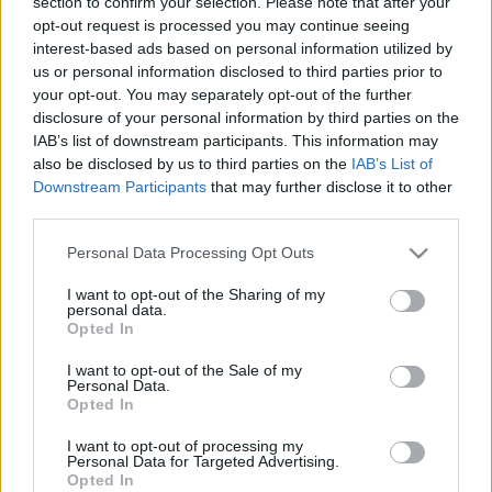
section to confirm your selection. Please note that after your
hiedelmek
opt-out request is processed you may continue seeing
interest-based ads based on personal information utilized by
nemzetikonyvtar
•
2026. június 24.
us or personal information disclosed to third parties prior to
your opt-out. You may separately opt-out of the further
Világszerte ismertek olyan egyházi és világi ünnepek,
disclosure of your personal information by third parties on the
melyeknek köze van a nyári napfordulóhoz. Az
IAB’s list of downstream participants. This information may
északi féltekén élő népek számára a nyár a meleget,
also be disclosed by us to third parties on the
IAB’s List of
a termés betakarítását és az érést hozza magával. A
Downstream Participants
that may further disclose it to other
napforduló ünneplését azért is fontosnak tartják,
third parties.
mert a napok ekkortól, a nyár „közepétől”…
Please note that this website/app uses one or more Google
Personal Data Processing Opt Outs
services and may gather and store information including but
not limited to your visit or usage behaviour. You may click to
I want to opt-out of the Sharing of my
personal data.
grant or deny consent to Google and its third-party tags to
Opted In
use your data for below specified purposes in below Google
consent section.
I want to opt-out of the Sale of my
Personal Data.
Opted In
I want to opt-out of processing my
Personal Data for Targeted Advertising.
Opted In