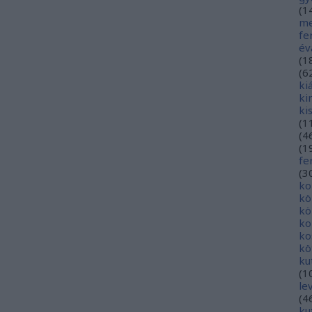
(
1
me
fe
év
(
1
(
6
ki
ki
ki
(
1
(
4
(
1
fe
(
3
ko
kö
kö
ko
ko
kö
ku
(
1
le
(
4
ku