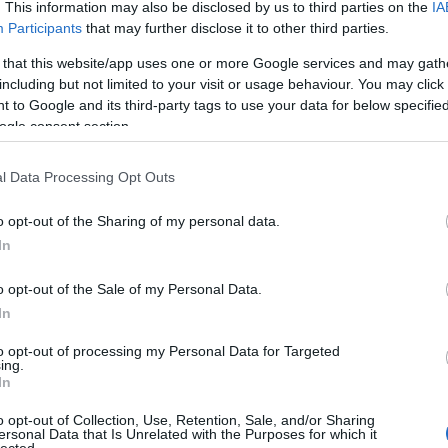
20
. This information may also be disclosed by us to third parties on the
IA
20
Participants
that may further disclose it to other third parties.
To
 that this website/app uses one or more Google services and may gath
including but not limited to your visit or usage behaviour. You may click 
C
 to Google and its third-party tags to use your data for below specifi
12
ogle consent section.
sz
sz
(
6
l Data Processing Opt Outs
sz
en
o opt-out of the Sharing of my personal data.
er
sá
In
áp
ar
o opt-out of the Sale of my Personal Data.
ar
ar
In
(
2
(
1
to opt-out of processing my Personal Data for Targeted
ing.
ba
In
bá
bá
o opt-out of Collection, Use, Retention, Sale, and/or Sharing
ba
ersonal Data that Is Unrelated with the Purposes for which it
bib
lected.