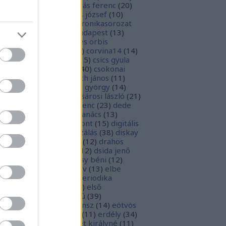
1
)
boka lászló
(
17
)
bordás ferenc
(
20
)
rsa gedeon
(
19
)
borsos józsef
(
10
)
ódy sándor
(
12
)
Budaikronikasorozat
0
)
budai krónika
(
25
)
budapest
(
13
)
day györgy
(
13
)
civitates orbis
rrarum
(
23
)
corvina
(
51
)
corvina14
(
14
)
evej
(
24
)
csiby mihály
(
15
)
csics gyula
4
)
csobán endre attila
(
40
)
csokonai
téz mihály
(
20
)
damjanich jános
(
11
)
ncs szabolcs
(
14
)
danku györgy
(
14
)
nte alighieri
(
11
)
deák-sárosi lászló
(
21
)
ák eszter
(
10
)
deák ferenc
(
23
)
dede
anciska
(
51
)
diaszpóra tanács
(
13
)
gitális bölcsészeti központ
(
15
)
digitális
parchívum
(
50
)
digitalizálás
(
38
)
diskay
nke
(
13
)
dohnányi ernő
(
12
)
drahos
tván
(
20
)
drótos lászló
(
12
)
dsida jenő
2
)
dualizmus
(
10
)
egressy béni
(
12
)
ressy gábor
(
16
)
ekönyv
(
13
)
elbe
tván
(
70
)
elektronikus periodika
chívum
(
19
)
előadás
(
23
)
első
lágháború
(
37
)
emlékmű
(
39
)
lékműrombolás
(
25
)
ensz
(
14
)
eötvös
zsef
(
16
)
eötvös loránd
(
11
)
erdély
(
34
)
kel ferenc
(
26
)
erzsébet királyné
(
11
)