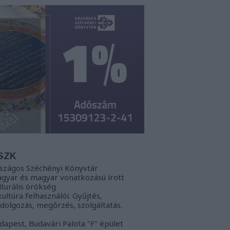
SZK
szágos Széchényi Könyvtár
gyar és magyar vonatkozású írott
lturális örökség
kultúra felhasználói. Gyűjtés,
ldolgozás, megőrzés, szolgáltatás.
dapest, Budavári Palota "F" épület