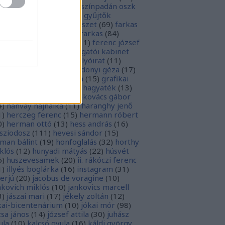
rópai unió
(
28
)
európa színpadán oszk
9
)
ex libris
(
87
)
ex libris gyűjtők
űjtemények
(
74
)
fametszet
(
69
)
farkas
renc
(
12
)
farkas gábor farkas
(
84
)
dák sári
(
11
)
fénykép
(
11
)
ferenc józsef
0
)
fery antal
(
56
)
főigazgatói kabinet
8
)
földesi ferenc
(
19
)
folyóirat
(
11
)
lambos ferenc
(
13
)
gárdonyi géza
(
17
)
ndos gábor
(
11
)
grafika
(
15
)
grafikai
akát
(
13
)
gyulai pál
(
16
)
hagyaték
(
13
)
lász gábor
(
10
)
hamvai-kovács gábor
4
)
hanvay hajnalka
(
11
)
haranghy jenő
1
)
herczeg ferenc
(
15
)
hermann róbert
0
)
herman ottó
(
13
)
hess andrás
(
16
)
sziodosz
(
111
)
hevesi sándor
(
15
)
man bálint
(
19
)
honfoglalás
(
32
)
horthy
klós
(
12
)
hunyadi mátyás
(
22
)
húsvét
5
)
huszevesamek
(
20
)
ii. rákóczi ferenc
1
)
illyés boglárka
(
16
)
instagram
(
31
)
terjú
(
20
)
jacobus de voragine
(
10
)
nkovich miklós
(
10
)
jankovics marcell
3
)
jászai mari
(
17
)
jékely zoltán
(
12
)
kai-bicentenárium
(
10
)
jókai mór
(
98
)
zsa jános
(
14
)
józsef attila
(
30
)
juhász
ula
(
10
)
kalcsó gyula
(
16
)
káldi györgy