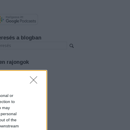
eresés a blogban
en rajongok
rchívum
26 augusztus
(
3
)
26 július
(
12
)
26 június
(
12
)
sonal or
26 május
(
14
)
ection to
26 április
(
11
)
ou may
26 március
(
15
)
 personal
26 február
(
14
)
out of the
26 január
(
12
)
25 december
(
12
)
 downstream