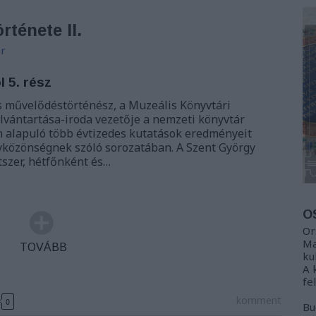
rténete II.
r
 5. rész
s művelődéstörténész, a Muzeális Könyvtári
ántartása-iroda vezetője a nemzeti könyvtár
 alapuló több évtizedes kutatások eredményeit
yközönségnek szóló sorozatában. A Szent György
tszer, hétfőnként és…
O
Or
Ma
TOVÁBB
ku
A 
fe
komment
0
Bu