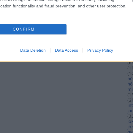
eu
cation functionality and fraud prevention, and other user protection.
(
2
gy
fe
fe
CONFIRM
(
2
(
5
ga
go
Data Deletion
Data Access
Privacy Policy
pl
ha
(
6
(
1
(
1
hé
hó
mi
(
1
(
2
in
ja
(
3
jó
jó
gy