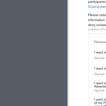
participants
Downstream 
Please note
information 
deny consent
in below Go
Persona
I want t
Opted 
I want t
Opted 
I want 
Advertis
Opted 
I want t
of my P
was col