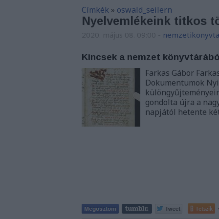
Címkék
»
oswald_seilern
Nyelvemlékeink titkos tö
2020. május 08. 09:00
-
nemzetikonyvta
Kincsek a nemzet könyvtárából
Farkas Gábor Farka
Dokumentumok Nyilv
különgyűjteményein
gondolta újra a nag
napjától hetente ké
Tetszik