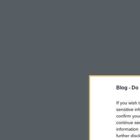
Blog -
Do 
If you wish 
sensitive in
confirm you
continue se
information 
further disc