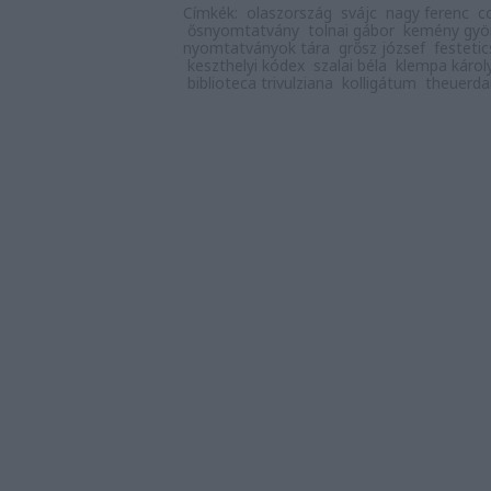
Címkék:
olaszország
svájc
nagy ferenc
c
ősnyomtatvány
tolnai gábor
kemény gyö
nyomtatványok tára
grősz józsef
festeti
keszthelyi kódex
szalai béla
klempa károl
biblioteca trivulziana
kolligátum
theuerda