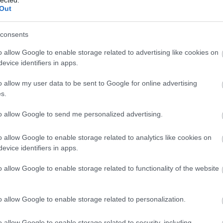
(
1
Out
bo
br
(
1
consents
bu
te
o allow Google to enable storage related to advertising like cookies on
cs
evice identifiers in apps.
(
1
vi
o allow my user data to be sent to Google for online advertising
da
s.
da
de
fr
to allow Google to send me personalized advertising.
di
ké
o allow Google to enable storage related to analytics like cookies on
le
is
evice identifiers in apps.
(
1
eg
o allow Google to enable storage related to functionality of the website
is
ar
vi
o allow Google to enable storage related to personalization.
em
jó
er
o allow Google to enable storage related to security, including