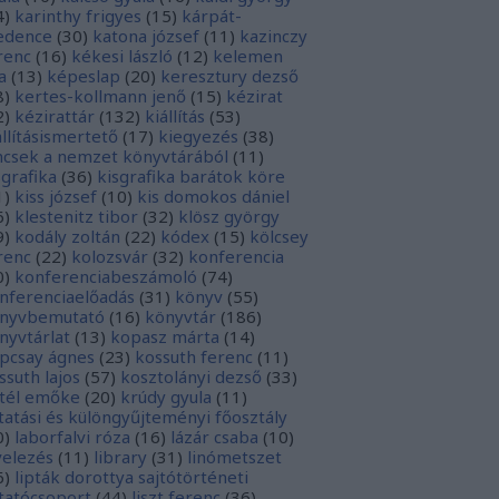
4
)
karinthy frigyes
(
15
)
kárpát-
dence
(
30
)
katona józsef
(
11
)
kazinczy
renc
(
16
)
kékesi lászló
(
12
)
kelemen
a
(
13
)
képeslap
(
20
)
keresztury dezső
8
)
kertes-kollmann jenő
(
15
)
kézirat
2
)
kézirattár
(
132
)
kiállítás
(
53
)
állításismertető
(
17
)
kiegyezés
(
38
)
ncsek a nemzet könyvtárából
(
11
)
sgrafika
(
36
)
kisgrafika barátok köre
1
)
kiss józsef
(
10
)
kis domokos dániel
6
)
klestenitz tibor
(
32
)
klösz györgy
9
)
kodály zoltán
(
22
)
kódex
(
15
)
kölcsey
renc
(
22
)
kolozsvár
(
32
)
konferencia
0
)
konferenciabeszámoló
(
74
)
nferenciaelőadás
(
31
)
könyv
(
55
)
nyvbemutató
(
16
)
könyvtár
(
186
)
nyvtárlat
(
13
)
kopasz márta
(
14
)
pcsay ágnes
(
23
)
kossuth ferenc
(
11
)
ssuth lajos
(
57
)
kosztolányi dezső
(
33
)
tél emőke
(
20
)
krúdy gyula
(
11
)
tatási és különgyűjteményi főosztály
0
)
laborfalvi róza
(
16
)
lázár csaba
(
10
)
velezés
(
11
)
library
(
31
)
linómetszet
6
)
lipták dorottya sajtótörténeti
tatócsoport
(
44
)
liszt ferenc
(
36
)