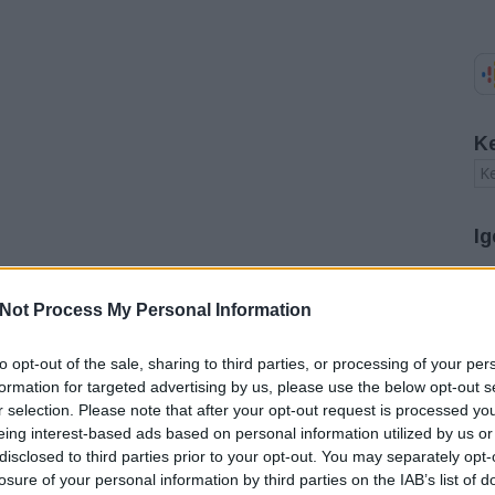
K
Ig
A
Not Process My Personal Information
20
20
20
to opt-out of the sale, sharing to third parties, or processing of your per
20
formation for targeted advertising by us, please use the below opt-out s
20
r selection. Please note that after your opt-out request is processed y
20
eing interest-based ads based on personal information utilized by us or
20
disclosed to third parties prior to your opt-out. You may separately opt-
20
20
losure of your personal information by third parties on the IAB’s list of