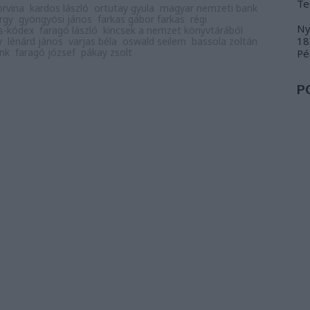
Te
orvina
kardos lászló
ortutay gyula
magyar nemzeti bank
rgy
gyöngyösi jános
farkas gábor farkas
régi
Ny
cs-kódex
faragó lászló
kincsek a nemzet könyvtárából
18
y
lénárd jános
varjas béla
oswald seilern
bassola zoltán
nk
faragó józsef
pákay zsolt
Pé
P