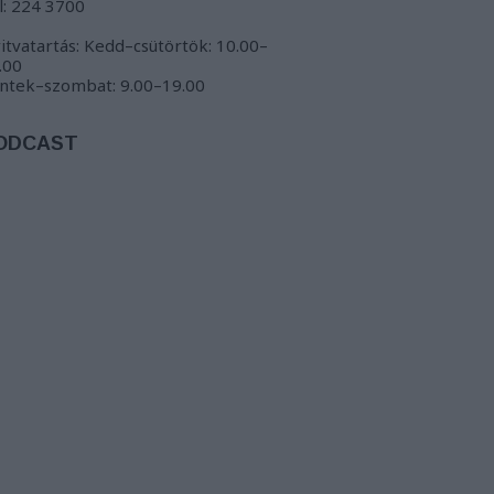
l: 224 3700
itvatartás: Kedd–csütörtök: 10.00–
.00
ntek–szombat: 9.00–19.00
ODCAST