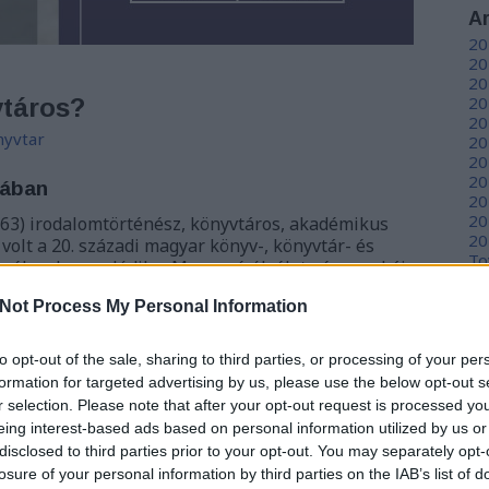
A
20
20
20
20
vtáros?
20
yvtar
20
20
20
mában
20
20
63) irodalomtörténész, könyvtáros, akadémikus
20
volt a 20. századi magyar könyv-, könyvtár- és
To
evéhez kapcsolódik a Magyar írók élete és munkái –
umentális lexikonsorozat, amelynek teljes kiadására
Not Process My Personal Information
z 1990-es…
C
12
to opt-out of the sale, sharing to third parties, or processing of your per
sz
sz
formation for targeted advertising by us, please use the below opt-out s
(
6
r selection. Please note that after your opt-out request is processed y
sz
eing interest-based ads based on personal information utilized by us or
en
TOVÁBB
disclosed to third parties prior to your opt-out. You may separately opt-
er
losure of your personal information by third parties on the IAB’s list of
sá