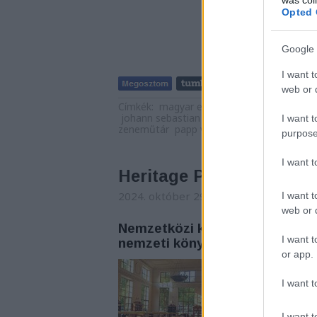
Opted 
Google 
I want t
Tetszik
web or d
Címkék:
magyar elektronikus könyvtár
kod
johann sebastian bach
claude debussy
jo
I want t
zeneműtár
papp viktor
laskai anna
erich 
purpose
I want 
Heritage Preservation f
2024. október 29. 06:00
-
nemzetikony
I want t
web or d
Nemzetközi konferencia a kul
I want t
nemzeti könyvtár szervezésé
or app.
Az Örmény Nemzeti 
meg az Örmény Nemz
I want t
Sustainable Future 
elnyerésének 105. év
I want t