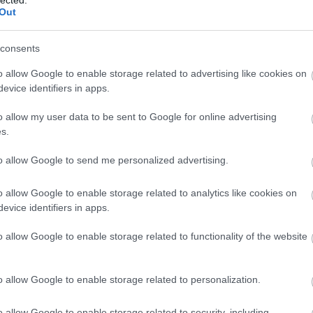
ké
Out
le
TOVÁBB
is
(
1
consents
eg
is
o allow Google to enable storage related to advertising like cookies on
komment
ar
0
evice identifiers in apps.
vi
ály zoltán
richard strauss
ludwig van beethoven
liszt ferenc
em
seph haydn
dohnányi ernő
kerner istván
színháztörténeti és
o allow my user data to be sent to Google for online advertising
jó
korngold
telmányi emil
herceg esterházy pál
s.
er
eu
(
2
to allow Google to send me personalized advertising.
or a Sustainable Future
gy
fe
vtar
o allow Google to enable storage related to analytics like cookies on
fe
evice identifiers in apps.
(
2
(
5
turális örökség megőrzéséről az örmény
ga
o allow Google to enable storage related to functionality of the website
ben
go
pl
Könyvtár olvasóterme Második alkalommal rendezte
ha
eti Könyvtár a Heritage Preservation for a
o allow Google to enable storage related to personalization.
(
6
című konferenciát az önálló államiságuk
(
1
fordulója alkalmából. A konferencia kitűzött célja
(
1
o allow Google to enable storage related to security, including