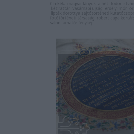
Címkék:
magyar lányok
a hét
fodor istvá
kézirattár
vasárnapi ujság
erdélyi mór
or
lipták dorottya sajtótörténeti kutatócsop
fotótörténeti társaság
robert capa kortár
salon
amatőr fénykép