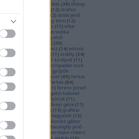
parchívum
(
50
)
digitalizálás
(
38
)
diskay
nke
(
13
)
dohnányi ernő
(
12
)
drahos
tván
(
20
)
drótos lászló
(
12
)
dsida jenő
2
)
dualizmus
(
10
)
egressy béni
(
12
)
ressy gábor
(
16
)
ekönyv
(
13
)
elbe
tván
(
70
)
elektronikus periodika
chívum
(
19
)
előadás
(
23
)
első
lágháború
(
37
)
emlékmű
(
39
)
lékműrombolás
(
25
)
ensz
(
14
)
eötvös
zsef
(
16
)
eötvös loránd
(
11
)
erdély
(
34
)
kel ferenc
(
26
)
erzsébet királyné
(
11
)
rópai unió
(
28
)
európa színpadán oszk
9
)
ex libris
(
87
)
ex libris gyűjtők
űjtemények
(
74
)
fametszet
(
69
)
farkas
renc
(
12
)
farkas gábor farkas
(
84
)
dák sári
(
11
)
fénykép
(
11
)
ferenc józsef
0
)
fery antal
(
56
)
főigazgatói kabinet
8
)
földesi ferenc
(
19
)
folyóirat
(
11
)
lambos ferenc
(
13
)
gárdonyi géza
(
17
)
ndos gábor
(
11
)
grafika
(
15
)
grafikai
akát
(
13
)
gyulai pál
(
16
)
hagyaték
(
13
)
lász gábor
(
10
)
hamvai-kovács gábor
4
)
hanvay hajnalka
(
11
)
haranghy jenő
1
)
herczeg ferenc
(
15
)
hermann róbert
0
)
herman ottó
(
13
)
hess andrás
(
16
)