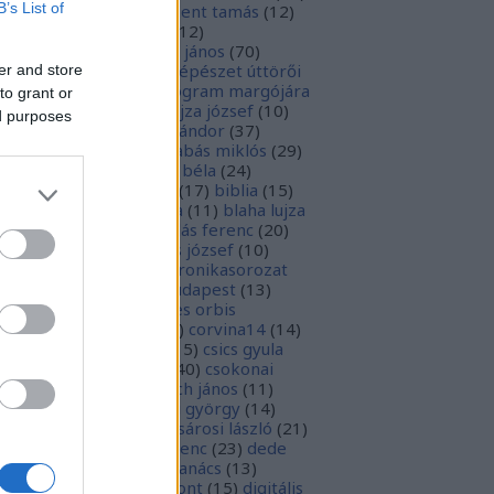
B’s List of
rily lajos
(
11
)
aquinói szent tamás
(
12
)
ad
(
12
)
aradi vértanúk
(
12
)
anyokaranya
(
11
)
arany jános
(
70
)
isztotelész
(
10
)
a fényképészet úttörői
er and store
9
)
a mikes kelemen program margójára
to grant or
8
)
babits mihály
(
49
)
bajza józsef
(
10
)
ed purposes
lassi bálint
(
21
)
bálint sándor
(
37
)
nkeszi katalin
(
10
)
barabás miklós
(
29
)
rány zsófia
(
28
)
bartók béla
(
24
)
tthyány lajos
(
14
)
bécs
(
17
)
biblia
(
15
)
liofília
(
11
)
bibliográfia
(
11
)
blaha lujza
1
)
boka lászló
(
17
)
bordás ferenc
(
20
)
rsa gedeon
(
19
)
borsos józsef
(
10
)
ódy sándor
(
12
)
Budaikronikasorozat
0
)
budai krónika
(
25
)
budapest
(
13
)
day györgy
(
13
)
civitates orbis
rrarum
(
23
)
corvina
(
51
)
corvina14
(
14
)
evej
(
24
)
csiby mihály
(
15
)
csics gyula
4
)
csobán endre attila
(
40
)
csokonai
téz mihály
(
20
)
damjanich jános
(
11
)
ncs szabolcs
(
14
)
danku györgy
(
14
)
nte alighieri
(
11
)
deák-sárosi lászló
(
21
)
ák eszter
(
10
)
deák ferenc
(
23
)
dede
anciska
(
51
)
diaszpóra tanács
(
13
)
gitális bölcsészeti központ
(
15
)
digitális