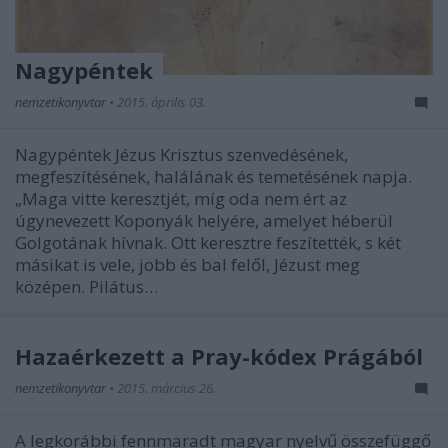
Nagypéntek
nemzetikonyvtar
•
2015. április 03.
Nagypéntek Jézus Krisztus szenvedésének,
megfeszítésének, halálának és temetésének napja.
„Maga vitte keresztjét, míg oda nem ért az
úgynevezett Koponyák helyére, amelyet héberül
Golgotának hívnak. Ott keresztre feszítették, s két
másikat is vele, jobb és bal felől, Jézust meg
középen. Pilátus…
Hazaérkezett a Pray-kódex Prágából
nemzetikonyvtar
•
2015. március 26.
A legkorábbi fennmaradt magyar nyelvű összefüggő