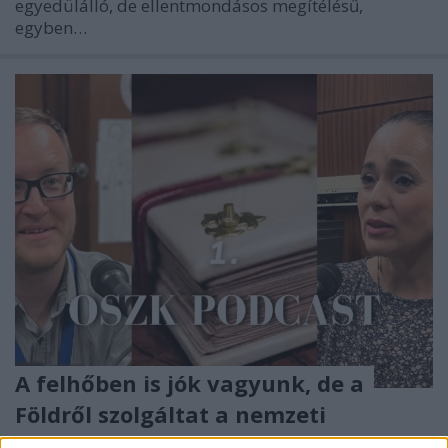
egyedülálló, de ellentmondásos megítélésű,
egyben…
A felhőben is jók vagyunk, de a
Földről szolgáltat a nemzeti
könyvtár /// OSZK PODCAST 2023