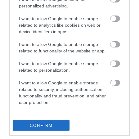
personalized advertising.
I want to allow Google to enable storage
related to analytics like cookies on web or
device identifiers in apps.
I want to allow Google to enable storage
related to functionality of the website or app.
I want to allow Google to enable storage
related to personalization.
I want to allow Google to enable storage
related to security, including authentication
Karacs Ferenc, a magyar
functionality and fraud prevention, and other
térképmetsző születése 250.
user protection.
évfordulóján. 4. rész
A rézmetsző I.
CONFIRM
nemzetikonyvtar
•
2020. június 29.