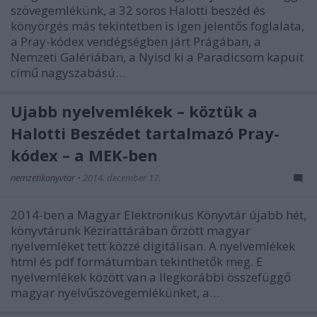
szövegemlékünk, a 32 soros Halotti beszéd és
könyörgés más tekintetben is igen jelentős foglalata,
a Pray-kódex vendégségben járt Prágában, a
Nemzeti Galériában, a Nyisd ki a Paradicsom kapuit
című nagyszabású…
Újabb nyelvemlékek – köztük a
Halotti Beszédet tartalmazó Pray-
kódex – a MEK-ben
nemzetikonyvtar
•
2014. december 17.
2014-ben a Magyar Elektronikus Könyvtár újabb hét,
könyvtárunk Kézirattárában őrzött magyar
nyelvemléket tett közzé digitálisan. A nyelvemlékek
html és pdf formátumban tekinthetők meg. E
nyelvemlékek között van a llegkorábbi összefüggő
magyar nyelvűszövegemlékünket, a…