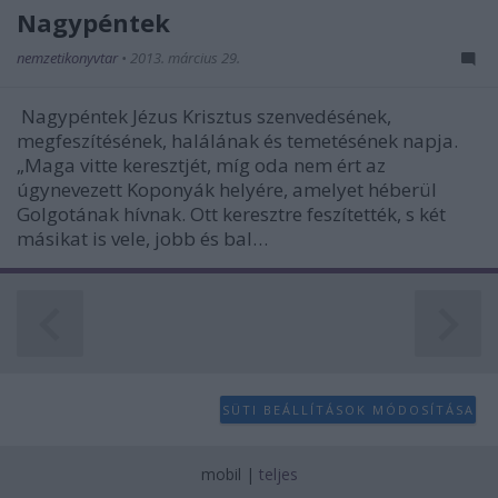
Nagypéntek
nemzetikonyvtar
•
2013. március 29.
Nagypéntek Jézus Krisztus szenvedésének,
megfeszítésének, halálának és temetésének napja.
„Maga vitte keresztjét, míg oda nem ért az
úgynevezett Koponyák helyére, amelyet héberül
Golgotának hívnak. Ott keresztre feszítették, s két
másikat is vele, jobb és bal…
SÜTI BEÁLLÍTÁSOK MÓDOSÍTÁSA
mobil
|
teljes