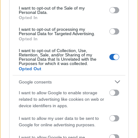
consent section.
I want to opt-out of the Sale of my
Personal Data.
Opted In
I want to opt-out of processing my
Personal Data for Targeted Advertising.
Opted In
Egy késő középkori segítőszent:
I want to opt-out of Collection, Use,
Szent Borbála
Retention, Sale, and/or Sharing of my
Personal Data that Is Unrelated with the
Purposes for which it was collected.
nemzetikonyvtar
•
2021. december 04.
Opted Out
Ki ne emlékezne Jókai Mór Az aranyember című
Google consents
regényének festői nyitófejezeteiben a Vaskapu
I want to allow Google to enable storage
veszedelmein Timár Mihály ügyességének és
related to advertising like cookies on web or
találékonyságának köszönhetően szerencsésen
device identifiers in apps.
átjutó teherszállító hajóra, a Szent Borbálára? A
rövid leírás, amely bemutatja a hajó névadójának
I want to allow my user data to be sent to
képét, előrevetíti az…
Google for online advertising purposes.
I want to allow Google to send me