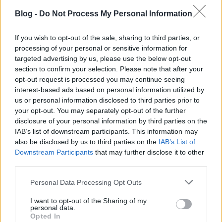
S01E01
Blog -
Do Not Process My Personal Information
nemzetikonyvtar
•
2023. március 19.
If you wish to opt-out of the sale, sharing to third parties, or
processing of your personal or sensitive information for
Az OSZK első pilot podcastjában Sudár Annamária
targeted advertising by us, please use the below opt-out
tanár, előadóművész, webszerkesztő, a nemzeti
section to confirm your selection. Please note that after your
könyvtár online és offline tartalmainak egyik
opt-out request is processed you may continue seeing
gazdája és Rózsa Dávid informatikus könyvtáros,
interest-based ads based on personal information utilized by
kulturális szakértő, a nemzeti könyvtár főigazgatója
us or personal information disclosed to third parties prior to
beszélgetett Tóth Péter kulturális menedzserrel, a
your opt-out. You may separately opt-out of the further
könyvtár…
disclosure of your personal information by third parties on the
IAB’s list of downstream participants. This information may
also be disclosed by us to third parties on the
IAB’s List of
Downstream Participants
that may further disclose it to other
third parties.
Please note that this website/app uses one or more Google
Personal Data Processing Opt Outs
services and may gather and store information including but
not limited to your visit or usage behaviour. You may click to
I want to opt-out of the Sharing of my
personal data.
grant or deny consent to Google and its third-party tags to
Opted In
use your data for below specified purposes in below Google