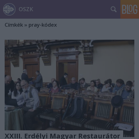
OSZK
Címkék
»
pray-kódex
XXIII. Erdélyi Magyar Restaurátor