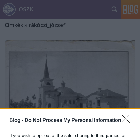
OSZK
Címkék
»
rákóczi_józsef
Blog -
Do Not Process My Personal Information
A cinkográfia hazai megteremtői,
If you wish to opt-out of the sale, sharing to third parties, or