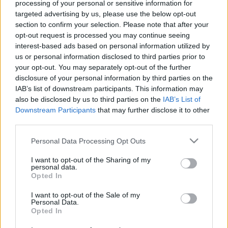
processing of your personal or sensitive information for
Weinwurm Mátyás és fiai
targeted advertising by us, please use the below opt-out
fényképészeti tevékenysége – A
section to confirm your selection. Please note that after your
opt-out request is processed you may continue seeing
fényképészet úttörői. 20. rész
interest-based ads based on personal information utilized by
Munkák és napok – és kincsek. 72. rész
us or personal information disclosed to third parties prior to
your opt-out. You may separately opt-out of the further
nemzetikonyvtar
•
2022. január 12.
disclosure of your personal information by third parties on the
IAB’s list of downstream participants. This information may
Sorozatunk címe Hésziodosz Munkák és napok című
also be disclosed by us to third parties on the
IAB’s List of
művére utal. Az ókori szerző a földműves kitartó,
Downstream Participants
that may further disclose it to other
gondos munkáját jelenítette meg. Könyvtárunk
third parties.
kutató munkatársai ehhez hasonló szorgalommal
Please note that this website/app uses one or more Google
Personal Data Processing Opt Outs
tárják fel a gyűjtemények mélyén rejlő kincseket.
services and may gather and store information including but
Ezekből a folyamatos feldolgozó munka nyomán
not limited to your visit or usage behaviour. You may click to
I want to opt-out of the Sharing of my
felbukkanó…
personal data.
grant or deny consent to Google and its third-party tags to
Opted In
use your data for below specified purposes in below Google
consent section.
I want to opt-out of the Sale of my
Personal Data.
Opted In