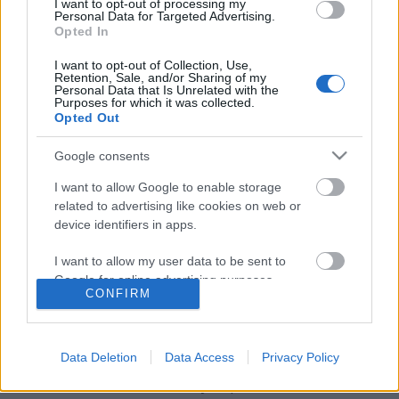
I want to opt-out of processing my
Personal Data for Targeted Advertising.
Opted In
I want to opt-out of Collection, Use,
Retention, Sale, and/or Sharing of my
Personal Data that Is Unrelated with the
Purposes for which it was collected.
Opted Out
Google consents
I want to allow Google to enable storage
Rákóczi-emlékek – Zólyom
related to advertising like cookies on web or
device identifiers in apps.
Trianon 100 – Emlékműveink sorsa a Kárpát-
medencében. 37. rész
I want to allow my user data to be sent to
nemzetikonyvtar
•
2021. január 07.
Google for online advertising purposes.
CONFIRM
I want to allow Google to send me
A kiegyezés után, de különösen a honfoglalás
personalized advertising.
ezeréves évfordulójának időszakában számos
Data Deletion
Data Access
Privacy Policy
köztéri szobor, emlékmű született szerte a Kárpát-
I want to allow Google to enable storage
medencében. A lázasan folyó építkezések,
related to analytics like cookies on web or