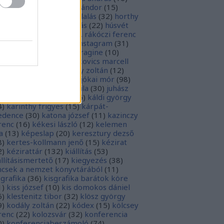
sziodosz
(
111
)
hevesi sándor
(
15
)
man bálint
(
19
)
honfoglalás
(
32
)
horthy
klós
(
12
)
hunyadi mátyás
(
22
)
húsvét
5
)
huszevesamek
(
20
)
ii. rákóczi ferenc
1
)
illyés boglárka
(
16
)
instagram
(
31
)
terjú
(
20
)
jacobus de voragine
(
10
)
nkovich miklós
(
10
)
jankovics marcell
3
)
jászai mari
(
17
)
jékely zoltán
(
12
)
kai-bicentenárium
(
10
)
jókai mór
(
98
)
zsa jános
(
14
)
józsef attila
(
30
)
juhász
ula
(
10
)
kalcsó gyula
(
16
)
káldi györgy
4
)
karinthy frigyes
(
15
)
kárpát-
dence
(
30
)
katona józsef
(
11
)
kazinczy
renc
(
16
)
kékesi lászló
(
12
)
kelemen
a
(
13
)
képeslap
(
20
)
keresztury dezső
8
)
kertes-kollmann jenő
(
15
)
kézirat
2
)
kézirattár
(
132
)
kiállítás
(
53
)
állításismertető
(
17
)
kiegyezés
(
38
)
ncsek a nemzet könyvtárából
(
11
)
sgrafika
(
36
)
kisgrafika barátok köre
1
)
kiss józsef
(
10
)
kis domokos dániel
6
)
klestenitz tibor
(
32
)
klösz györgy
9
)
kodály zoltán
(
22
)
kódex
(
15
)
kölcsey
renc
(
22
)
kolozsvár
(
32
)
konferencia
0
)
konferenciabeszámoló
(
74
)