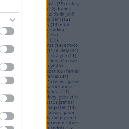
parchívum
(
50
)
digitalizálás
(
38
)
diskay
nke
(
13
)
dohnányi ernő
(
12
)
drahos
tván
(
20
)
drótos lászló
(
12
)
dsida jenő
2
)
dualizmus
(
10
)
egressy béni
(
12
)
ressy gábor
(
16
)
ekönyv
(
13
)
elbe
tván
(
70
)
elektronikus periodika
chívum
(
19
)
előadás
(
23
)
első
lágháború
(
37
)
emlékmű
(
39
)
lékműrombolás
(
25
)
ensz
(
14
)
eötvös
zsef
(
16
)
eötvös loránd
(
11
)
erdély
(
34
)
kel ferenc
(
26
)
erzsébet királyné
(
11
)
rópai unió
(
28
)
európa színpadán oszk
9
)
ex libris
(
87
)
ex libris gyűjtők
űjtemények
(
74
)
fametszet
(
69
)
farkas
renc
(
12
)
farkas gábor farkas
(
84
)
dák sári
(
11
)
fénykép
(
11
)
ferenc józsef
0
)
fery antal
(
56
)
főigazgatói kabinet
8
)
földesi ferenc
(
19
)
folyóirat
(
11
)
lambos ferenc
(
13
)
gárdonyi géza
(
17
)
ndos gábor
(
11
)
grafika
(
15
)
grafikai
akát
(
13
)
gyulai pál
(
16
)
hagyaték
(
13
)
lász gábor
(
10
)
hamvai-kovács gábor
4
)
hanvay hajnalka
(
11
)
haranghy jenő
1
)
herczeg ferenc
(
15
)
hermann róbert
0
)
herman ottó
(
13
)
hess andrás
(
16
)