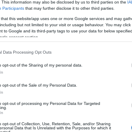
. This information may also be disclosed by us to third parties on the
IA
áp
ar
Participants
that may further disclose it to other third parties.
ar
ar
 that this website/app uses one or more Google services and may gath
(
2
including but not limited to your visit or usage behaviour. You may click 
(
1
 to Google and its third-party tags to use your data for below specifi
ba
ogle consent section.
bá
bá
ba
l Data Processing Opt Outs
bib
(
1
o opt-out of the Sharing of my personal data.
bo
br
In
(
1
bu
o opt-out of the Sale of my Personal Data.
te
In
cs
(
1
vi
to opt-out of processing my Personal Data for Targeted
ing.
da
In
da
de
o opt-out of Collection, Use, Retention, Sale, and/or Sharing
fr
ersonal Data that Is Unrelated with the Purposes for which it
di
lected.