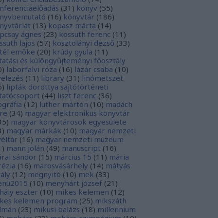
nferenciaelőadás
(
31
)
könyv
(
55
)
nyvbemutató
(
16
)
könyvtár
(
186
)
nyvtárlat
(
13
)
kopasz márta
(
14
)
pcsay ágnes
(
23
)
kossuth ferenc
(
11
)
ssuth lajos
(
57
)
kosztolányi dezső
(
33
)
tél emőke
(
20
)
krúdy gyula
(
11
)
tatási és különgyűjteményi főosztály
0
)
laborfalvi róza
(
16
)
lázár csaba
(
10
)
velezés
(
11
)
library
(
31
)
linómetszet
6
)
lipták dorottya sajtótörténeti
tatócsoport
(
44
)
liszt ferenc
(
36
)
tográfia
(
12
)
luther márton
(
10
)
madách
re
(
34
)
magyar elektronikus könyvtár
35
)
magyar könyvtárosok egyesülete
3
)
magyar márkák
(
10
)
magyar nemzeti
véltár
(
16
)
magyar nemzeti múzeum
1
)
mann jolán
(
49
)
manuscript
(
16
)
rai sándor
(
15
)
március 15
(
11
)
mária
rézia
(
16
)
marosvásárhely
(
14
)
mátyás
rály
(
12
)
megnyitó
(
10
)
mek
(
33
)
nü2015
(
10
)
menyhárt józsef
(
21
)
hály eszter
(
10
)
mikes kelemen
(
12
)
kes kelemen program
(
25
)
mikszáth
lmán
(
23
)
mikusi balázs
(
18
)
millennium