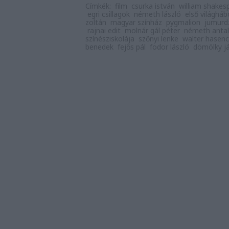
Címkék:
film
csurka istván
william shakes
egri csillagok
németh lászló
első világháb
zoltán
magyar színház
pygmalion
jumurd
rajnai edit
molnár gál péter
németh antal
színésziskolája
szőnyi lenke
walter hasenc
benedek
fejős pál
fodor lászló
dömölky j