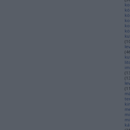
ko
kö
kö
ko
ko
kö
ku
(
1
le
(
4
ku
li
im
(
1
(
1
le
(
1
má
te
ki
me
mi
mi
ká