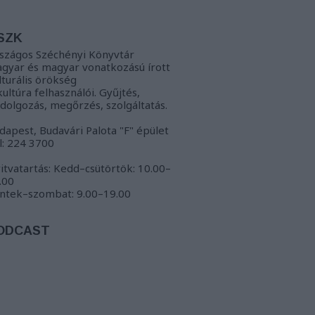
SZK
szágos Széchényi Könyvtár
gyar és magyar vonatkozású írott
lturális örökség
kultúra felhasználói. Gyűjtés,
ldolgozás, megőrzés, szolgáltatás.
dapest, Budavári Palota "F" épület
l: 224 3700
itvatartás: Kedd–csütörtök: 10.00–
.00
ntek–szombat: 9.00–19.00
ODCAST