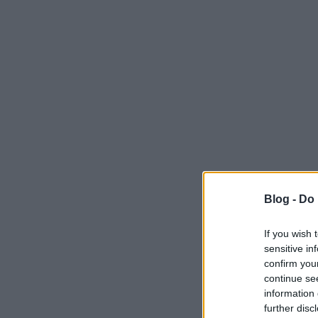
Blog -
Do 
If you wish 
sensitive in
confirm you
continue se
information 
further disc