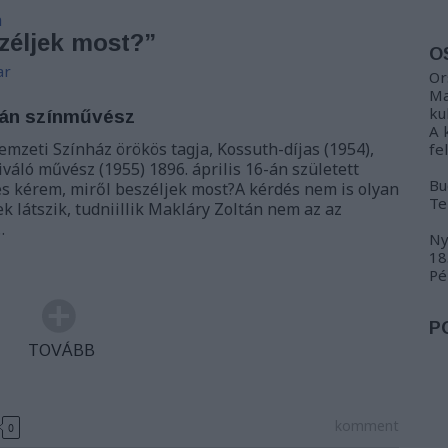
a
zéljek most?”
O
ar
Or
Ma
ku
tán színművész
A 
emzeti Színház örökös tagja, Kossuth-díjas (1954),
fe
váló művész (1955) 1896. április 16-án született
Bu
s kérem, miről beszéljek most?A kérdés nem is olyan
Te
k látszik, tudniillik Makláry Zoltán nem az az
…
Ny
18
Pé
P
TOVÁBB
komment
0