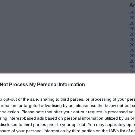
A
20
20
20
20
20
20
20
20
20
20
20
To
Not Process My Personal Information
C
12
to opt-out of the sale, sharing to third parties, or processing of your per
sz
sz
formation for targeted advertising by us, please use the below opt-out s
(
6
r selection. Please note that after your opt-out request is processed y
sz
eing interest-based ads based on personal information utilized by us or
en
disclosed to third parties prior to your opt-out. You may separately opt-
er
losure of your personal information by third parties on the IAB’s list of
sá