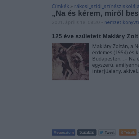
Címkék
»
rákosi_szidi_színésziskoláj
„Na és kérem, miről bes
2021. április 18. 08:30
-
nemzetikonyvt
125 éve született Makláry Zol
Makláry Zoltán, a N
érdemes (1954) és ki
Budapesten. „– Na é
egyszerű, amilyenne
interjúalany, akivel
Tetszik