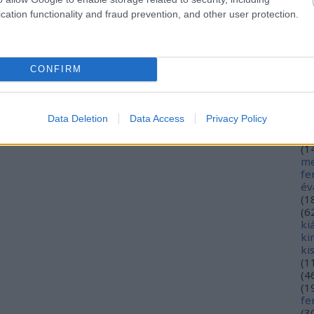
hé
cation functionality and fraud prevention, and other user protection.
hó
mi
(
1
(
2
CONFIRM
in
ja
(
3
jó
Data Deletion
Data Access
Privacy Policy
jó
gy
(
1
me
fe
év
(
1
(
6
ki
ki
ki
(
1
(
4
(
1
fe
(
3