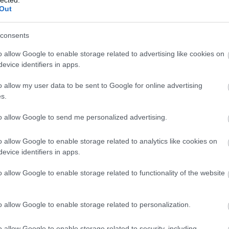
ké
Out
le
is
(
1
consents
eg
is
o allow Google to enable storage related to advertising like cookies on
ar
evice identifiers in apps.
vi
em
o allow my user data to be sent to Google for online advertising
jó
s.
er
eu
(
2
to allow Google to send me personalized advertising.
gy
fe
o allow Google to enable storage related to analytics like cookies on
fe
evice identifiers in apps.
(
2
(
5
ga
o allow Google to enable storage related to functionality of the website
go
pl
ha
o allow Google to enable storage related to personalization.
(
6
(
1
(
1
o allow Google to enable storage related to security, including