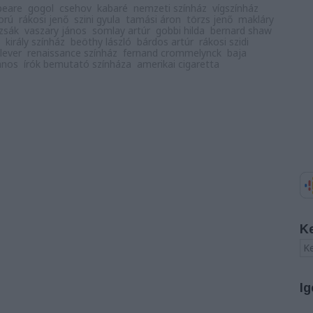
peare
gogol
csehov
kabaré
nemzeti színház
vígszínház
orú
rákosi jenő
szini gyula
tamási áron
törzs jenő
makláry
zsák
vaszary jános
somlay artúr
gobbi hilda
bernard shaw
király színház
beöthy lászló
bárdos artúr
rákosi szidi
lever
renaissance színház
fernand crommelynck
baja
ános
írók bemutató színháza
amerikai cigaretta
K
Ig