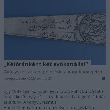
„Kétóránként két evőkanállal”
Gyógyszertári adagolócédula mint könyvjelző
nemzetikonyvtar
•
2026. február 27.
Egy 1547-ben Kölnben nyomtatott kötet (Ant. 5160)
lapjai között egy 19. századi patikai adagolócédulát
találtunk. A könyv Erasmus
Apophthegmatum… című műve, görög és latin