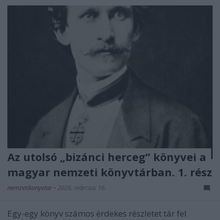
Az utolsó „bizánci herceg” könyvei a
magyar nemzeti könyvtárban. 1. rész
nemzetikonyvtar
•
2026. március 16.
Egy-egy könyv számos érdekes részletet tár fel