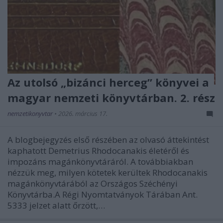
Az utolsó „bizánci herceg” könyvei a
magyar nemzeti könyvtárban. 2. rész
nemzetikonyvtar
•
2026. március 17.
A blogbejegyzés első részében az olvasó áttekintést
kaphatott Demetrius Rhodocanakis életéről és
impozáns magánkönyvtáráról. A továbbiakban
nézzük meg, milyen kötetek kerültek Rhodocanakis
magánkönyvtárából az Országos Széchényi
Könyvtárba.A Régi Nyomtatványok Tárában Ant.
5333 jelzet alatt őrzött,…