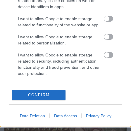
related to analytics like cookies on web or
Száz éve született Kallós Zoltán magyar
device identifiers in apps.
néprajzkutató, népzenegyűjtő
nemzetikonyvtar
•
2026. március 25.
I want to allow Google to enable storage
related to functionality of the website or app.
Kallós Zoltán 1926. március 26-án látta meg a
I want to allow Google to enable storage
napvilágot a Kolozsvártól 26 kilométerre levő
related to personalization.
Válaszúton, egy mezőségi szórványfaluban, ahol a
magyarok már évszázadokkal korábban is
I want to allow Google to enable storage
kisebbségben éltek. Így magától értetődő volt az,
related to security, including authentication
hogy felcseperedő gyermekként szülőfalujában
functionality and fraud prevention, and other
anyanyelvével együtt a…
user protection.
CONFIRM
Data Deletion
Data Access
Privacy Policy