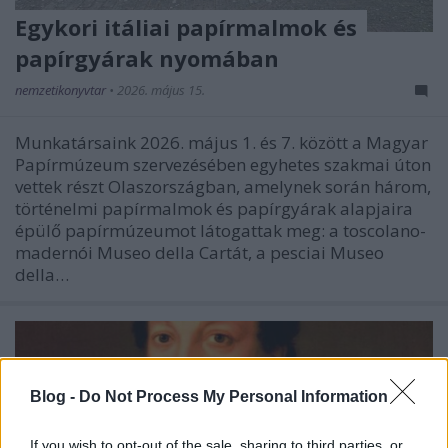
Egykori itáliai papírmalmok és
papírgyárak nyomában
nemzetikonyvtar
•
2026. május 15.
Munkatársaink 2026. május 1. és 7. között a Magyar
Papírmúzeum szervezésében egyhetes szakmai úton
vettek részt Olaszországban, amelynek során három,
történelmi papírmalmok és papírgyárak alapjaira
épülő papírmúzeumot látogattak meg: a toscolano-
madernói Museo della Cartát, a pesciai Museo
della…
Blog -
Do Not Process My Personal Information
If you wish to opt-out of the sale, sharing to third parties, or