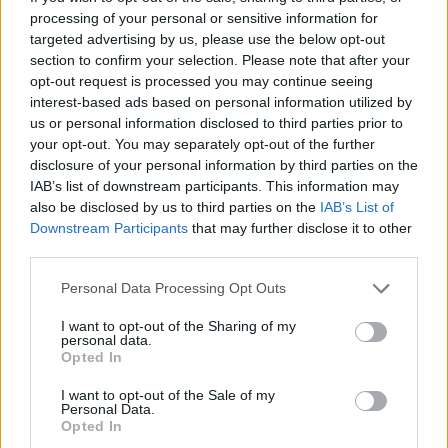
processing of your personal or sensitive information for
targeted advertising by us, please use the below opt-out
section to confirm your selection. Please note that after your
opt-out request is processed you may continue seeing
interest-based ads based on personal information utilized by
us or personal information disclosed to third parties prior to
your opt-out. You may separately opt-out of the further
disclosure of your personal information by third parties on the
„Tűnő éltem rövidségét én tehát
IAB’s list of downstream participants. This information may
nem siratom”
also be disclosed by us to third parties on the
IAB’s List of
Downstream Participants
that may further disclose it to other
250 éve született Berzsenyi Dániel
third parties.
nemzetikonyvtar
•
2026. május 07.
Please note that this website/app uses one or more Google
Personal Data Processing Opt Outs
services and may gather and store information including but
Berzsenyi Dániel 1776. május 7-én született a Vas
not limited to your visit or usage behaviour. You may click to
I want to opt-out of the Sharing of my
personal data.
vármegyei Egyházashetyén, középbirtokos nemesi
grant or deny consent to Google and its third-party tags to
Opted In
családban. Édesapja, Berzsenyi Lajos a korabeli
use your data for below specified purposes in below Google
jómódú vidéki nemesség szokásrendjéhez híven
consent section.
I want to opt-out of the Sale of my
jogot végzett, de ügyvédi gyakorlatot nem folytatott,
Personal Data.
Opted In
vármegyei hivatalokra nem pályázott, megszerzett