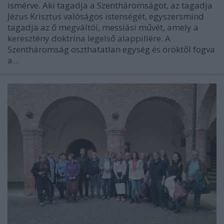
ismérve. Aki tagadja a Szentháromságot, az tagadja
Jézus Krisztus valóságos istenségét, egyszersmind
tagadja az ő megváltói, messiási művét, amely a
keresztény doktrína legelső alappillére. A
Szentháromság oszthatatlan egység és öröktől fogva
a…