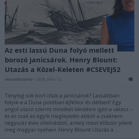
Az esti lassú Duna folyó mellett
borozó janicsárok. Henry Blount:
Utazás a Közel-Keleten #CSEVEJ52
nemzetikonyvtar
•
2026. július 12.
Tényleg sok bort ittak a janicsárok? Lassabban
folyik-e a Duna pontban éjfélkor és délben? Egy
angol utazó szerint mindkét kérdésre igen a válasz –
és ez csak az egyik meglepetés abból a csaknem
négyszáz éves útleírásból, amely most először jelent
meg magyar nyelven. Henry Blount Utazás a…