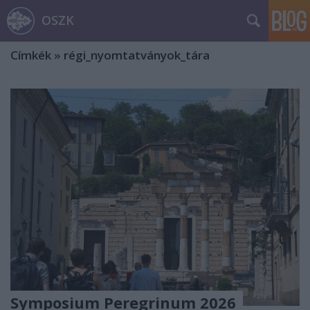
OSZK
Címkék
»
régi_nyomtatványok_tára
Symposium Peregrinum 2026