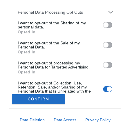
third parties.
magyar örökség szolgálatában állt”
Please note that this website/app uses one or more Google
Personal Data Processing Opt Outs
services and may gather and store information including but
In memoriam Somogyi Győző
not limited to your visit or usage behaviour. You may click to
I want to opt-out of the Sharing of my
nemzetikonyvtar
•
2026. július 06.
personal data.
grant or deny consent to Google and its third-party tags to
Opted In
use your data for below specified purposes in below Google
Az alábbiakban szemelvényeket adunk közre a
consent section.
I want to opt-out of the Sale of my
nemrég elhunyt Somogyi Győző, Kossuth-díjas
Personal Data.
Opted In
grafikus-festőművész által illusztrált történelmi
témájú művekből. A Magyar huszárok és a Nagy
I want to opt-out of processing my
huszárkönyv című albumok borítója –
Personal Data for Targeted Advertising.
Opted In
Törzsgyűjtemény Körülbelül másfél éve annak, hogy
egy blogbejegyzésem készítése…
I want to opt-out of Collection, Use,
Retention, Sale, and/or Sharing of my
Personal Data that Is Unrelated with the
Purposes for which it was collected.
CONFIRM
Opted Out
Google consents
Data Deletion
Data Access
Privacy Policy
I want to allow Google to enable storage
SÜTI BEÁLLÍTÁSOK MÓDOSÍTÁSA
related to advertising like cookies on web or