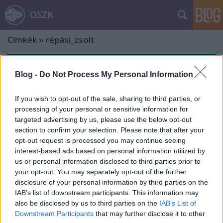
OSZK
Címkék
»
répási_zsolt
Blog -
Do Not Process My Personal Information
If you wish to opt-out of the sale, sharing to third parties, or
processing of your personal or sensitive information for
targeted advertising by us, please use the below opt-out
section to confirm your selection. Please note that after your
opt-out request is processed you may continue seeing
interest-based ads based on personal information utilized by
us or personal information disclosed to third parties prior to
your opt-out. You may separately opt-out of the further
disclosure of your personal information by third parties on the
IAB’s list of downstream participants. This information may
also be disclosed by us to third parties on the
IAB’s List of
„…egész életművével a nemzeti
Downstream Participants
that may further disclose it to other
emlékezet, a történelmi tudat és a