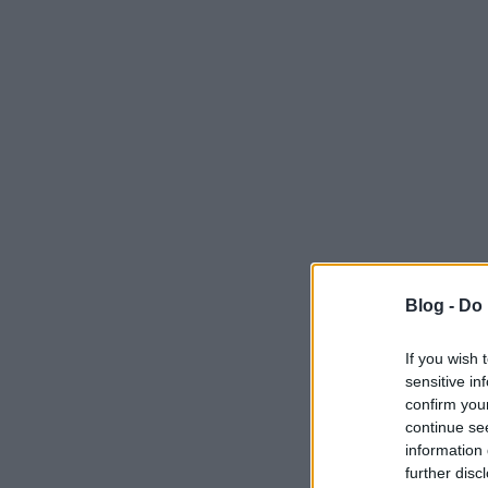
Blog -
Do 
If you wish 
sensitive in
confirm you
continue se
information 
further disc