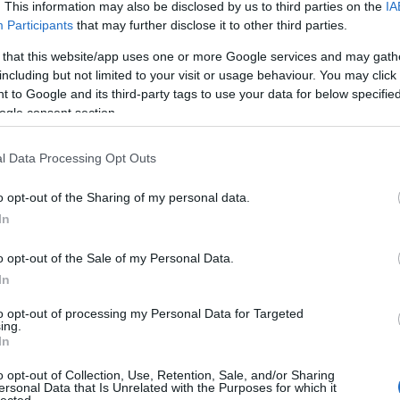
. This information may also be disclosed by us to third parties on the
IA
20
20
Participants
that may further disclose it to other third parties.
To
 that this website/app uses one or more Google services and may gath
including but not limited to your visit or usage behaviour. You may click 
C
 to Google and its third-party tags to use your data for below specifi
12
ogle consent section.
sz
sz
(
6
l Data Processing Opt Outs
sz
en
o opt-out of the Sharing of my personal data.
er
In
sá
áp
ar
o opt-out of the Sale of my Personal Data.
ar
In
ar
(
2
to opt-out of processing my Personal Data for Targeted
(
1
ing.
ba
In
bá
bá
o opt-out of Collection, Use, Retention, Sale, and/or Sharing
ba
ersonal Data that Is Unrelated with the Purposes for which it
bib
lected.