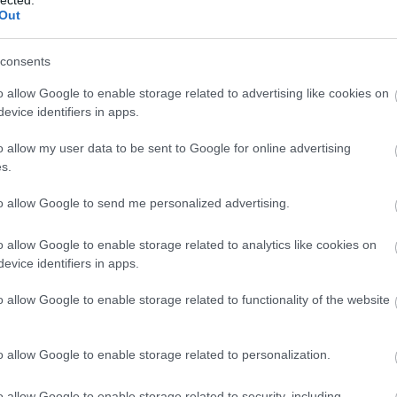
(
1
Out
bo
br
(
1
consents
bu
te
o allow Google to enable storage related to advertising like cookies on
cs
evice identifiers in apps.
(
1
vi
o allow my user data to be sent to Google for online advertising
da
s.
da
de
to allow Google to send me personalized advertising.
fr
di
ké
o allow Google to enable storage related to analytics like cookies on
le
evice identifiers in apps.
is
(
1
eg
o allow Google to enable storage related to functionality of the website
is
ar
vi
o allow Google to enable storage related to personalization.
em
jó
er
o allow Google to enable storage related to security, including