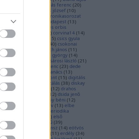
1
)
boka lászló
(
17
)
bordás ferenc
(
20
)
rsa gedeon
(
19
)
borsos józsef
(
10
)
ódy sándor
(
12
)
Budaikronikasorozat
0
)
budai krónika
(
25
)
budapest
(
13
)
day györgy
(
13
)
civitates orbis
rrarum
(
23
)
corvina
(
51
)
corvina14
(
14
)
evej
(
24
)
csiby mihály
(
15
)
csics gyula
4
)
csobán endre attila
(
40
)
csokonai
téz mihály
(
20
)
damjanich jános
(
11
)
ncs szabolcs
(
14
)
danku györgy
(
14
)
nte alighieri
(
11
)
deák-sárosi lászló
(
21
)
ák eszter
(
10
)
deák ferenc
(
23
)
dede
anciska
(
51
)
diaszpóra tanács
(
13
)
gitális bölcsészeti központ
(
15
)
digitális
parchívum
(
50
)
digitalizálás
(
38
)
diskay
nke
(
13
)
dohnányi ernő
(
12
)
drahos
tván
(
20
)
drótos lászló
(
12
)
dsida jenő
2
)
dualizmus
(
10
)
egressy béni
(
12
)
ressy gábor
(
16
)
ekönyv
(
13
)
elbe
tván
(
70
)
elektronikus periodika
chívum
(
19
)
előadás
(
23
)
első
lágháború
(
37
)
emlékmű
(
39
)
lékműrombolás
(
25
)
ensz
(
14
)
eötvös
zsef
(
16
)
eötvös loránd
(
11
)
erdély
(
34
)
kel ferenc
(
26
)
erzsébet királyné
(
11
)