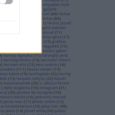
rópai unió
(
28
)
európa színpadán oszk
9
)
ex libris
(
87
)
ex libris gyűjtők
űjtemények
(
74
)
fametszet
(
69
)
farkas
renc
(
12
)
farkas gábor farkas
(
84
)
dák sári
(
11
)
fénykép
(
11
)
ferenc józsef
0
)
fery antal
(
56
)
főigazgatói kabinet
8
)
földesi ferenc
(
19
)
folyóirat
(
11
)
lambos ferenc
(
13
)
gárdonyi géza
(
17
)
ndos gábor
(
11
)
grafika
(
15
)
grafikai
akát
(
13
)
gyulai pál
(
16
)
hagyaték
(
13
)
lász gábor
(
10
)
hamvai-kovács gábor
4
)
hanvay hajnalka
(
11
)
haranghy jenő
1
)
herczeg ferenc
(
15
)
hermann róbert
0
)
herman ottó
(
13
)
hess andrás
(
16
)
sziodosz
(
111
)
hevesi sándor
(
15
)
man bálint
(
19
)
honfoglalás
(
32
)
horthy
klós
(
12
)
hunyadi mátyás
(
22
)
húsvét
5
)
huszevesamek
(
20
)
ii. rákóczi ferenc
1
)
illyés boglárka
(
16
)
instagram
(
31
)
terjú
(
20
)
jacobus de voragine
(
10
)
nkovich miklós
(
10
)
jankovics marcell
3
)
jászai mari
(
17
)
jékely zoltán
(
12
)
kai-bicentenárium
(
10
)
jókai mór
(
98
)
zsa jános
(
14
)
józsef attila
(
30
)
juhász