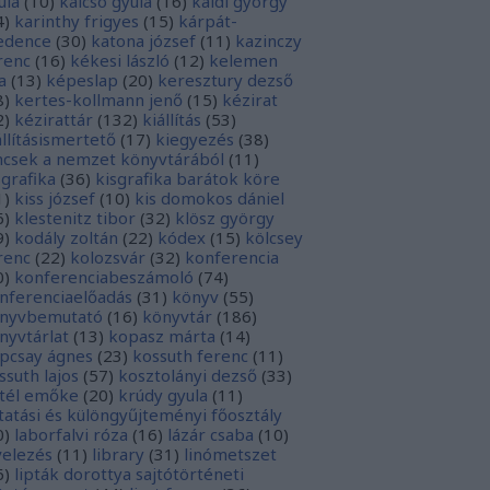
ula
(
10
)
kalcsó gyula
(
16
)
káldi györgy
4
)
karinthy frigyes
(
15
)
kárpát-
dence
(
30
)
katona józsef
(
11
)
kazinczy
renc
(
16
)
kékesi lászló
(
12
)
kelemen
a
(
13
)
képeslap
(
20
)
keresztury dezső
8
)
kertes-kollmann jenő
(
15
)
kézirat
2
)
kézirattár
(
132
)
kiállítás
(
53
)
állításismertető
(
17
)
kiegyezés
(
38
)
ncsek a nemzet könyvtárából
(
11
)
sgrafika
(
36
)
kisgrafika barátok köre
1
)
kiss józsef
(
10
)
kis domokos dániel
6
)
klestenitz tibor
(
32
)
klösz györgy
9
)
kodály zoltán
(
22
)
kódex
(
15
)
kölcsey
renc
(
22
)
kolozsvár
(
32
)
konferencia
0
)
konferenciabeszámoló
(
74
)
nferenciaelőadás
(
31
)
könyv
(
55
)
nyvbemutató
(
16
)
könyvtár
(
186
)
nyvtárlat
(
13
)
kopasz márta
(
14
)
pcsay ágnes
(
23
)
kossuth ferenc
(
11
)
ssuth lajos
(
57
)
kosztolányi dezső
(
33
)
tél emőke
(
20
)
krúdy gyula
(
11
)
tatási és különgyűjteményi főosztály
0
)
laborfalvi róza
(
16
)
lázár csaba
(
10
)
velezés
(
11
)
library
(
31
)
linómetszet
6
)
lipták dorottya sajtótörténeti