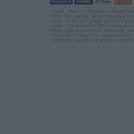
Tetszik
Címkék:
jókai mór
hésziodosz
latabár ká
ferenc
klösz györgy
jászai mari
prielle kor
napok – és kincsek
térkép- plakát- és kis
sándor
a fényképészet úttörői
simonyi an
mihály
színháztörténeti és zeneműtár
ko
doctor albert
egey imre
weinwurm antal
kőrösmezei gusztáv
fáy szeréna
nőger fr