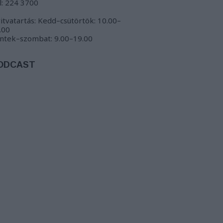
l: 224 3700
itvatartás: Kedd–csütörtök: 10.00–
.00
ntek–szombat: 9.00–19.00
ODCAST