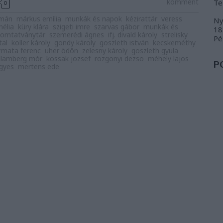
komment
Te
0
lmán
márkus emília
munkák és napok
kézirattár
veress
Ny
nélia
küry klára
szigeti imre
szarvas gábor
munkák és
18
nyomtatványtár
szemerédi ágnes
ifj. divald károly
strelisky
Pé
tal
koller károly
gondy károly
goszleth istván
kecskeméthy
zmata ferenc
uher ödön
zelesny károly
goszleth gyula
lamberg mór
kossak jozsef
rozgonyi dezso
méhely lajos
P
igyes
mertens ede