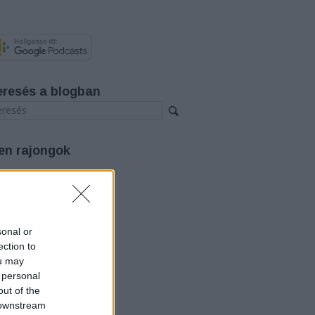
eresés a blogban
en rajongok
rchívum
26 augusztus
(
3
)
26 július
(
12
)
sonal or
26 június
(
12
)
26 május
(
14
)
ection to
26 április
(
11
)
ou may
26 március
(
15
)
 personal
26 február
(
14
)
out of the
26 január
(
12
)
 downstream
25 december
(
12
)