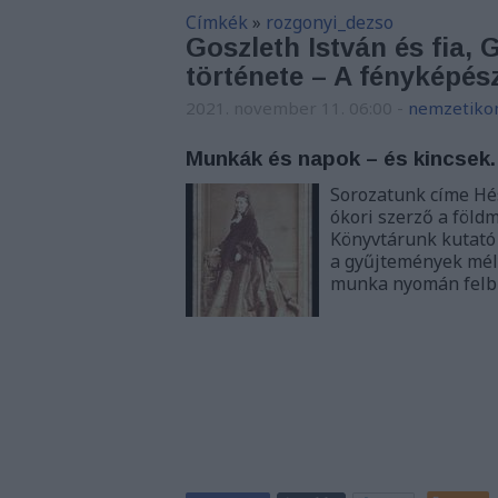
Címkék
»
rozgonyi_dezso
Goszleth István és fia,
története – A fényképész
2021. november 11. 06:00
-
nemzetiko
Munkák és napok – és kincsek.
Sorozatunk címe Hé
ókori szerző a föld
Könyvtárunk kutató
a gyűjtemények mély
munka nyomán fel