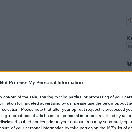
K
Ig
A
Not Process My Personal Information
20
20
to opt-out of the sale, sharing to third parties, or processing of your per
20
20
formation for targeted advertising by us, please use the below opt-out s
20
r selection. Please note that after your opt-out request is processed y
20
eing interest-based ads based on personal information utilized by us or
20
disclosed to third parties prior to your opt-out. You may separately opt-
20
losure of your personal information by third parties on the IAB’s list of
20