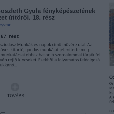
 Goszleth Gyula fényképészetének
et úttörői. 18. rész
nyvtar
 67. rész
sziodosz Munkák és napok című művére utal. Az
műves kitartó, gondos munkáját jelenítette meg.
 munkatársai ehhez hasonló szorgalommal tárják fel
én rejlő kincseket. Ezekből a folyamatos feldolgozó
bukkanó…
O
Or
Ma
ku
TOVÁBB
A 
fe
Bu