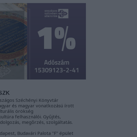
SZK
szágos Széchényi Könyvtár
gyar és magyar vonatkozású írott
lturális örökség
kultúra felhasználói. Gyűjtés,
ldolgozás, megőrzés, szolgáltatás.
dapest, Budavári Palota "F" épület