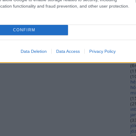
eu
cation functionality and fraud prevention, and other user protection.
(
2
gy
fe
fe
CONFIRM
(
2
(
5
ga
go
Data Deletion
Data Access
Privacy Policy
pl
ha
(
6
(
1
(
1
hé
hó
mi
(
1
(
2
in
ja
(
3
jó
jó