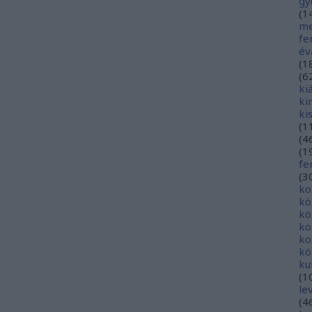
gy
(
1
me
fe
év
(
1
(
6
ki
ki
ki
(
1
(
4
(
1
fe
(
3
ko
kö
kö
ko
ko
kö
ku
(
1
le
(
4