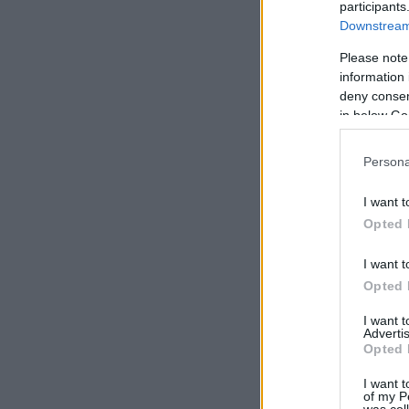
participants
Downstream 
Please note
information 
deny consent
in below Go
Persona
I want t
Opted 
I want t
Opted 
I want 
Advertis
Opted 
I want t
of my P
was col