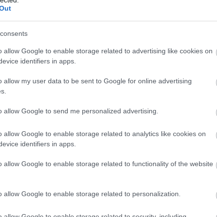
(
1
Out
bo
br
(
1
consents
bu
te
o allow Google to enable storage related to advertising like cookies on
cs
evice identifiers in apps.
(
1
vi
o allow my user data to be sent to Google for online advertising
da
s.
da
de
fr
to allow Google to send me personalized advertising.
di
ké
o allow Google to enable storage related to analytics like cookies on
le
is
evice identifiers in apps.
(
1
eg
o allow Google to enable storage related to functionality of the website
is
ar
vi
o allow Google to enable storage related to personalization.
em
jó
er
o allow Google to enable storage related to security, including