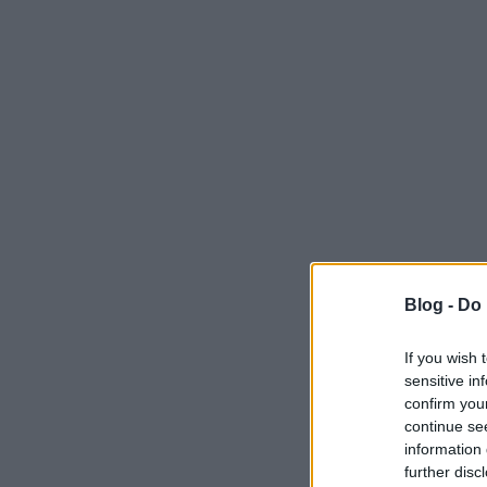
Blog -
Do 
If you wish 
sensitive in
confirm you
continue se
information 
further disc