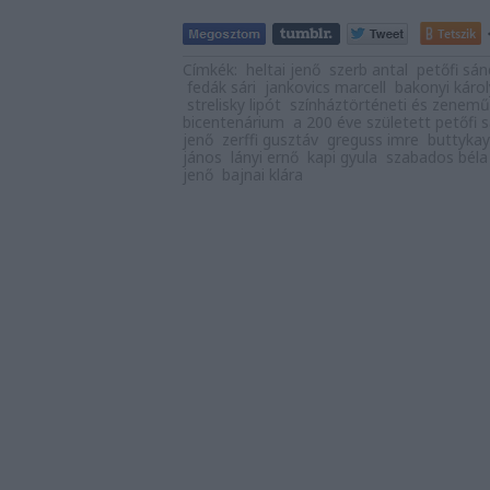
Tetszik
Címkék:
heltai jenő
szerb antal
petőfi sán
fedák sári
jankovics marcell
bakonyi károl
strelisky lipót
színháztörténeti és zenemű
bicentenárium
a 200 éve született petőfi
jenő
zerffi gusztáv
greguss imre
buttykay
jános
lányi ernő
kapi gyula
szabados béla
jenő
bajnai klára