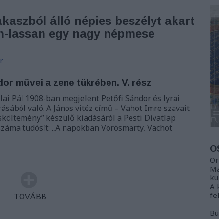
kaszból álló népies beszélyt akart
san-lassan egy nagy népmese
r
dor művei a zene tükrében. V. rész
lai Pál 1908-ban megjelent Petőfi Sándor és lyrai
ásából való. A János vitéz című – Vahot Imre szavait
sköltemény” készülő kiadásáról a Pesti Divatlap
száma tudósít: „A napokban Vörösmarty, Vachot
O
Or
Ma
ku
A 
fe
TOVÁBB
Bu