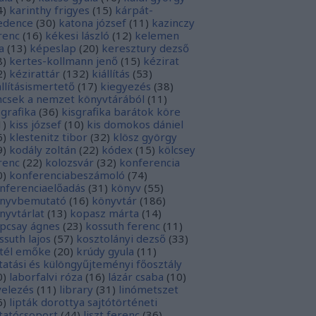
4
)
karinthy frigyes
(
15
)
kárpát-
dence
(
30
)
katona józsef
(
11
)
kazinczy
renc
(
16
)
kékesi lászló
(
12
)
kelemen
a
(
13
)
képeslap
(
20
)
keresztury dezső
8
)
kertes-kollmann jenő
(
15
)
kézirat
2
)
kézirattár
(
132
)
kiállítás
(
53
)
állításismertető
(
17
)
kiegyezés
(
38
)
ncsek a nemzet könyvtárából
(
11
)
sgrafika
(
36
)
kisgrafika barátok köre
1
)
kiss józsef
(
10
)
kis domokos dániel
6
)
klestenitz tibor
(
32
)
klösz györgy
9
)
kodály zoltán
(
22
)
kódex
(
15
)
kölcsey
renc
(
22
)
kolozsvár
(
32
)
konferencia
0
)
konferenciabeszámoló
(
74
)
nferenciaelőadás
(
31
)
könyv
(
55
)
nyvbemutató
(
16
)
könyvtár
(
186
)
nyvtárlat
(
13
)
kopasz márta
(
14
)
pcsay ágnes
(
23
)
kossuth ferenc
(
11
)
ssuth lajos
(
57
)
kosztolányi dezső
(
33
)
tél emőke
(
20
)
krúdy gyula
(
11
)
tatási és különgyűjteményi főosztály
0
)
laborfalvi róza
(
16
)
lázár csaba
(
10
)
velezés
(
11
)
library
(
31
)
linómetszet
6
)
lipták dorottya sajtótörténeti
tatócsoport
(
44
)
liszt ferenc
(
36
)