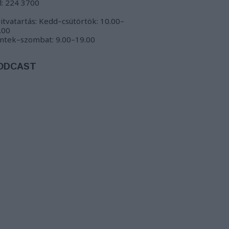
l: 224 3700
itvatartás: Kedd–csütörtök: 10.00–
.00
ntek–szombat: 9.00–19.00
ODCAST