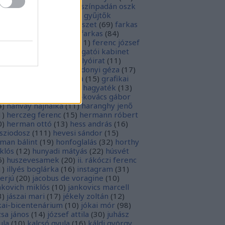
rópai unió
(
28
)
európa színpadán oszk
9
)
ex libris
(
87
)
ex libris gyűjtők
űjtemények
(
74
)
fametszet
(
69
)
farkas
renc
(
12
)
farkas gábor farkas
(
84
)
dák sári
(
11
)
fénykép
(
11
)
ferenc józsef
0
)
fery antal
(
56
)
főigazgatói kabinet
8
)
földesi ferenc
(
19
)
folyóirat
(
11
)
lambos ferenc
(
13
)
gárdonyi géza
(
17
)
ndos gábor
(
11
)
grafika
(
15
)
grafikai
akát
(
13
)
gyulai pál
(
16
)
hagyaték
(
13
)
lász gábor
(
10
)
hamvai-kovács gábor
4
)
hanvay hajnalka
(
11
)
haranghy jenő
1
)
herczeg ferenc
(
15
)
hermann róbert
0
)
herman ottó
(
13
)
hess andrás
(
16
)
sziodosz
(
111
)
hevesi sándor
(
15
)
man bálint
(
19
)
honfoglalás
(
32
)
horthy
klós
(
12
)
hunyadi mátyás
(
22
)
húsvét
5
)
huszevesamek
(
20
)
ii. rákóczi ferenc
1
)
illyés boglárka
(
16
)
instagram
(
31
)
terjú
(
20
)
jacobus de voragine
(
10
)
nkovich miklós
(
10
)
jankovics marcell
3
)
jászai mari
(
17
)
jékely zoltán
(
12
)
kai-bicentenárium
(
10
)
jókai mór
(
98
)
zsa jános
(
14
)
józsef attila
(
30
)
juhász
ula
(
10
)
kalcsó gyula
(
16
)
káldi györgy