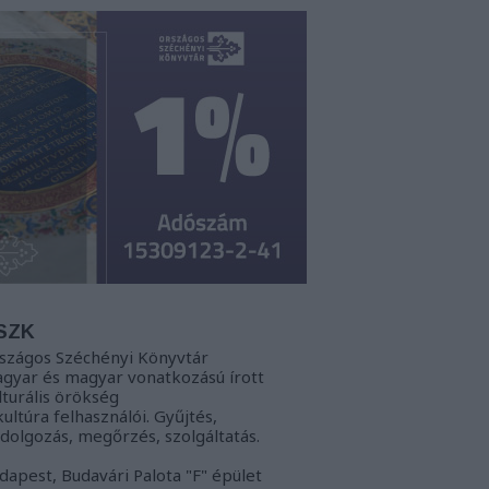
SZK
szágos Széchényi Könyvtár
gyar és magyar vonatkozású írott
lturális örökség
kultúra felhasználói. Gyűjtés,
ldolgozás, megőrzés, szolgáltatás.
dapest, Budavári Palota "F" épület