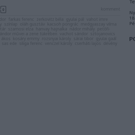
Te
komment
0
Ny
18
dor
farkas ferenc
zerkovitz béla
gyulai pál
vahot imre
Pé
y
színlap
oláh gusztáv
kacsoh pongrác
medgyaszay vilma
tár
szamosi elza
hanvay hajnalka
nádor mihály
petőfi-
 sándor művei a zene tükrében
vachot sándor
sztojanovics
 ákos
kosáry emmy
rozsnyai károly
sárai tibor
gyulai gaál
P
sas ede
siliga ferenc
venczel károly
cserháti lajos
dévény