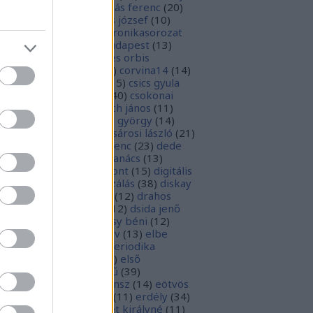
1
)
boka lászló
(
17
)
bordás ferenc
(
20
)
rsa gedeon
(
19
)
borsos józsef
(
10
)
ódy sándor
(
12
)
Budaikronikasorozat
0
)
budai krónika
(
25
)
budapest
(
13
)
day györgy
(
13
)
civitates orbis
rrarum
(
23
)
corvina
(
51
)
corvina14
(
14
)
evej
(
24
)
csiby mihály
(
15
)
csics gyula
4
)
csobán endre attila
(
40
)
csokonai
téz mihály
(
20
)
damjanich jános
(
11
)
ncs szabolcs
(
14
)
danku györgy
(
14
)
nte alighieri
(
11
)
deák-sárosi lászló
(
21
)
ák eszter
(
10
)
deák ferenc
(
23
)
dede
anciska
(
51
)
diaszpóra tanács
(
13
)
gitális bölcsészeti központ
(
15
)
digitális
parchívum
(
50
)
digitalizálás
(
38
)
diskay
nke
(
13
)
dohnányi ernő
(
12
)
drahos
tván
(
20
)
drótos lászló
(
12
)
dsida jenő
2
)
dualizmus
(
10
)
egressy béni
(
12
)
ressy gábor
(
16
)
ekönyv
(
13
)
elbe
tván
(
70
)
elektronikus periodika
chívum
(
19
)
előadás
(
23
)
első
lágháború
(
37
)
emlékmű
(
39
)
lékműrombolás
(
25
)
ensz
(
14
)
eötvös
zsef
(
16
)
eötvös loránd
(
11
)
erdély
(
34
)
kel ferenc
(
26
)
erzsébet királyné
(
11
)