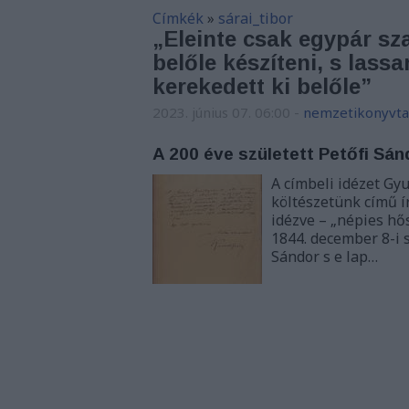
Címkék
»
sárai_tibor
„Eleinte csak egypár sza
belőle készíteni, s las
kerekedett ki belőle”
2023. június 07. 06:00
-
nemzetikonyvta
A 200 éve született Petőfi Sán
A címbeli idézet Gyu
költészetünk című ír
idézve – „népies hő
1844. december 8-i 
Sándor s e lap…