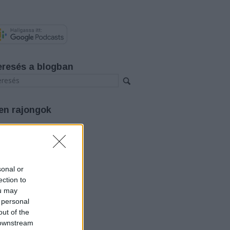
eresés a blogban
en rajongok
rchívum
26 augusztus
(
3
)
26 július
(
12
)
26 június
(
12
)
sonal or
26 május
(
14
)
ection to
26 április
(
11
)
ou may
26 március
(
15
)
 personal
26 február
(
14
)
out of the
26 január
(
12
)
25 december
(
12
)
 downstream