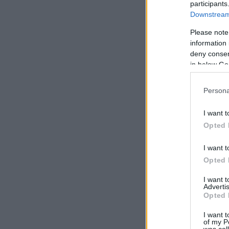
participants
Downstream 
Please note
information 
deny consent
in below Go
Persona
I want t
Opted 
I want t
Opted 
I want 
Advertis
Opted 
I want t
of my P
was col