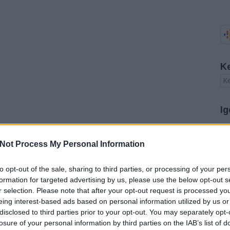
K
Ig
A
Not Process My Personal Information
20
20
20
to opt-out of the sale, sharing to third parties, or processing of your per
20
formation for targeted advertising by us, please use the below opt-out s
20
r selection. Please note that after your opt-out request is processed y
20
eing interest-based ads based on personal information utilized by us or
20
disclosed to third parties prior to your opt-out. You may separately opt-
20
20
losure of your personal information by third parties on the IAB’s list of