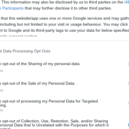
20
. This information may also be disclosed by us to third parties on the
IA
20
Participants
that may further disclose it to other third parties.
To
 that this website/app uses one or more Google services and may gath
including but not limited to your visit or usage behaviour. You may click 
C
 to Google and its third-party tags to use your data for below specifi
12
ogle consent section.
sz
sz
(
6
l Data Processing Opt Outs
sz
en
o opt-out of the Sharing of my personal data.
er
sá
In
áp
ar
o opt-out of the Sale of my Personal Data.
ar
ar
In
(
2
(
1
to opt-out of processing my Personal Data for Targeted
ing.
ba
In
bá
bá
o opt-out of Collection, Use, Retention, Sale, and/or Sharing
ba
ersonal Data that Is Unrelated with the Purposes for which it
bib
lected.