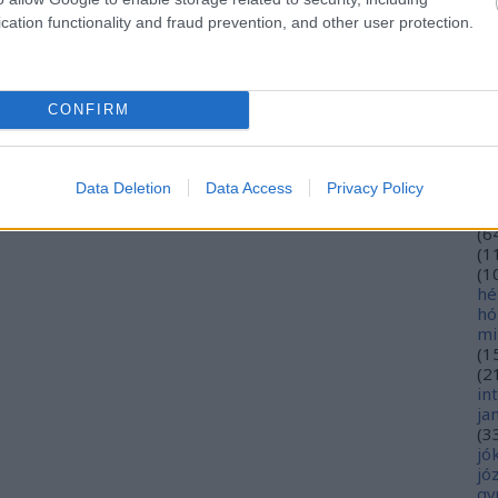
eu
cation functionality and fraud prevention, and other user protection.
(
2
gy
fe
fe
CONFIRM
(
2
(
5
ga
go
Data Deletion
Data Access
Privacy Policy
pl
ha
(
6
(
1
(
1
hé
hó
mi
(
1
(
2
in
ja
(
3
jó
jó
gy