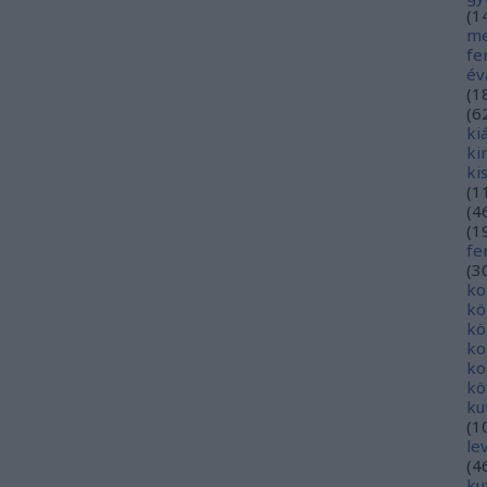
(
1
me
fe
év
(
1
(
6
ki
ki
ki
(
1
(
4
(
1
fe
(
3
ko
kö
kö
ko
ko
kö
ku
(
1
le
(
4
ku