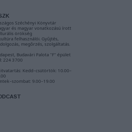
SZK
szágos Széchényi Könyvtár
gyar és magyar vonatkozású írott
lturális örökség
kultúra felhasználói. Gyűjtés,
ldolgozás, megőrzés, szolgáltatás.
dapest, Budavári Palota "F" épület
l: 224 3700
itvatartás: Kedd–csütörtök: 10.00–
.00
ntek–szombat: 9.00–19.00
ODCAST