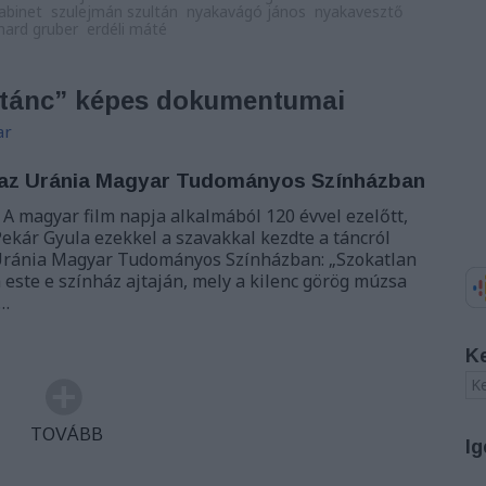
abinet
szulejmán szultán
nyakavágó jános
nyakavesztő
hard gruber
erdéli máté
A tánc” képes dokumentumai
ar
és az Uránia Magyar Tudományos Színházban
 A magyar film napja alkalmából 120 évvel ezelőtt,
Pekár Gyula ezekkel a szavakkal kezdte a táncról
 Uránia Magyar Tudományos Színházban: „Szokatlan
este e színház ajtaján, mely a kilenc görög múzsa
,…
K
TOVÁBB
Ig