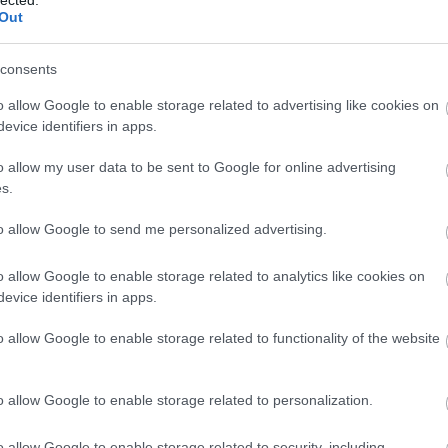
ké
Out
le
is
(
1
consents
eg
is
o allow Google to enable storage related to advertising like cookies on
ar
evice identifiers in apps.
vi
em
o allow my user data to be sent to Google for online advertising
jó
s.
er
eu
(
2
to allow Google to send me personalized advertising.
gy
fe
o allow Google to enable storage related to analytics like cookies on
fe
evice identifiers in apps.
(
2
(
5
ga
o allow Google to enable storage related to functionality of the website
go
pl
ha
o allow Google to enable storage related to personalization.
(
6
(
1
(
1
o allow Google to enable storage related to security, including