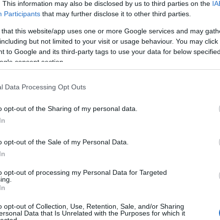
. This information may also be disclosed by us to third parties on the
IA
áp
ar
Participants
that may further disclose it to other third parties.
ar
ar
 that this website/app uses one or more Google services and may gath
(
2
including but not limited to your visit or usage behaviour. You may click 
(
1
 to Google and its third-party tags to use your data for below specifi
ba
ogle consent section.
bá
bá
ba
l Data Processing Opt Outs
bib
(
1
o opt-out of the Sharing of my personal data.
bo
br
In
(
1
bu
o opt-out of the Sale of my Personal Data.
te
In
cs
(
1
vi
to opt-out of processing my Personal Data for Targeted
ing.
da
In
da
de
o opt-out of Collection, Use, Retention, Sale, and/or Sharing
fr
ersonal Data that Is Unrelated with the Purposes for which it
di
lected.