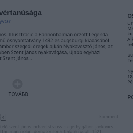
 vértanúsága
O
yvtar
Or
Ma
ku
nos. Illusztráció a Pannonhalmán őrzött Legenda
A 
mű ősnyomtatvány 1482-es augsburgi kiadásából
fe
ámbor szegedi öregek ajkán Nyakavesztő János, az
xben Szent János nyakavágása, újabb egyházi
Bu
t Szent János…
Te
Ny
18
Pé
TOVÁBB
P
komment
0
telő szent jános
richard strauss
szigethy gábor
jankovics
ttár
mann jolán
dömötör ilona
balogh rudolf
1521