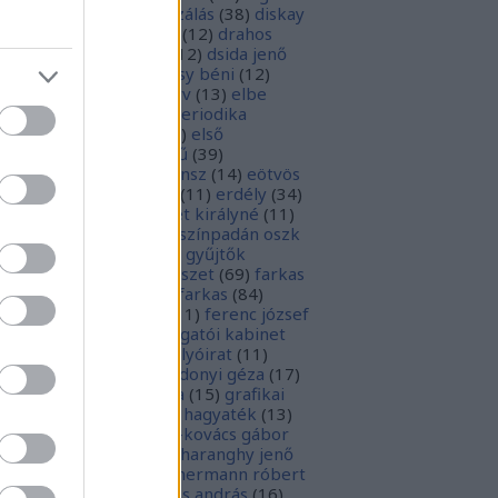
parchívum
(
50
)
digitalizálás
(
38
)
diskay
nke
(
13
)
dohnányi ernő
(
12
)
drahos
tván
(
20
)
drótos lászló
(
12
)
dsida jenő
2
)
dualizmus
(
10
)
egressy béni
(
12
)
ressy gábor
(
16
)
ekönyv
(
13
)
elbe
tván
(
70
)
elektronikus periodika
chívum
(
19
)
előadás
(
23
)
első
lágháború
(
37
)
emlékmű
(
39
)
lékműrombolás
(
25
)
ensz
(
14
)
eötvös
zsef
(
16
)
eötvös loránd
(
11
)
erdély
(
34
)
kel ferenc
(
26
)
erzsébet királyné
(
11
)
rópai unió
(
28
)
európa színpadán oszk
9
)
ex libris
(
87
)
ex libris gyűjtők
űjtemények
(
74
)
fametszet
(
69
)
farkas
renc
(
12
)
farkas gábor farkas
(
84
)
dák sári
(
11
)
fénykép
(
11
)
ferenc józsef
0
)
fery antal
(
56
)
főigazgatói kabinet
8
)
földesi ferenc
(
19
)
folyóirat
(
11
)
lambos ferenc
(
13
)
gárdonyi géza
(
17
)
ndos gábor
(
11
)
grafika
(
15
)
grafikai
akát
(
13
)
gyulai pál
(
16
)
hagyaték
(
13
)
lász gábor
(
10
)
hamvai-kovács gábor
4
)
hanvay hajnalka
(
11
)
haranghy jenő
1
)
herczeg ferenc
(
15
)
hermann róbert
0
)
herman ottó
(
13
)
hess andrás
(
16
)