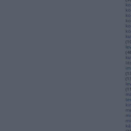
ko
kö
kö
ko
ko
kö
ku
(
1
le
(
4
ku
li
im
(
1
(
1
le
(
1
má
te
ki
me
mi
mi
ká