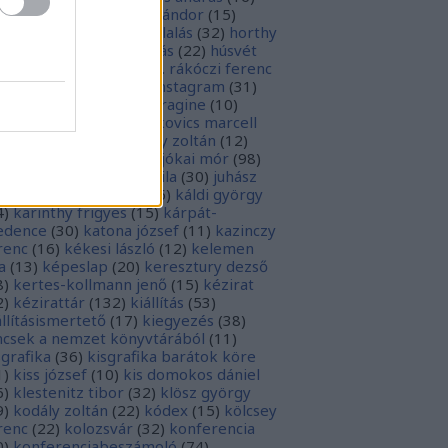
sziodosz
(
111
)
hevesi sándor
(
15
)
man bálint
(
19
)
honfoglalás
(
32
)
horthy
klós
(
12
)
hunyadi mátyás
(
22
)
húsvét
5
)
huszevesamek
(
20
)
ii. rákóczi ferenc
1
)
illyés boglárka
(
16
)
instagram
(
31
)
terjú
(
20
)
jacobus de voragine
(
10
)
nkovich miklós
(
10
)
jankovics marcell
3
)
jászai mari
(
17
)
jékely zoltán
(
12
)
kai-bicentenárium
(
10
)
jókai mór
(
98
)
zsa jános
(
14
)
józsef attila
(
30
)
juhász
ula
(
10
)
kalcsó gyula
(
16
)
káldi györgy
4
)
karinthy frigyes
(
15
)
kárpát-
dence
(
30
)
katona józsef
(
11
)
kazinczy
renc
(
16
)
kékesi lászló
(
12
)
kelemen
a
(
13
)
képeslap
(
20
)
keresztury dezső
8
)
kertes-kollmann jenő
(
15
)
kézirat
2
)
kézirattár
(
132
)
kiállítás
(
53
)
állításismertető
(
17
)
kiegyezés
(
38
)
ncsek a nemzet könyvtárából
(
11
)
sgrafika
(
36
)
kisgrafika barátok köre
1
)
kiss józsef
(
10
)
kis domokos dániel
6
)
klestenitz tibor
(
32
)
klösz györgy
9
)
kodály zoltán
(
22
)
kódex
(
15
)
kölcsey
renc
(
22
)
kolozsvár
(
32
)
konferencia
0
)
konferenciabeszámoló
(
74
)