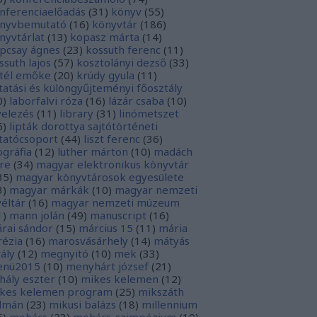
nferenciaelőadás
(
31
)
könyv
(
55
)
nyvbemutató
(
16
)
könyvtár
(
186
)
nyvtárlat
(
13
)
kopasz márta
(
14
)
pcsay ágnes
(
23
)
kossuth ferenc
(
11
)
ssuth lajos
(
57
)
kosztolányi dezső
(
33
)
tél emőke
(
20
)
krúdy gyula
(
11
)
tatási és különgyűjteményi főosztály
0
)
laborfalvi róza
(
16
)
lázár csaba
(
10
)
velezés
(
11
)
library
(
31
)
linómetszet
6
)
lipták dorottya sajtótörténeti
tatócsoport
(
44
)
liszt ferenc
(
36
)
tográfia
(
12
)
luther márton
(
10
)
madách
re
(
34
)
magyar elektronikus könyvtár
35
)
magyar könyvtárosok egyesülete
3
)
magyar márkák
(
10
)
magyar nemzeti
véltár
(
16
)
magyar nemzeti múzeum
1
)
mann jolán
(
49
)
manuscript
(
16
)
rai sándor
(
15
)
március 15
(
11
)
mária
rézia
(
16
)
marosvásárhely
(
14
)
mátyás
rály
(
12
)
megnyitó
(
10
)
mek
(
33
)
nü2015
(
10
)
menyhárt józsef
(
21
)
hály eszter
(
10
)
mikes kelemen
(
12
)
kes kelemen program
(
25
)
mikszáth
lmán
(
23
)
mikusi balázs
(
18
)
millennium