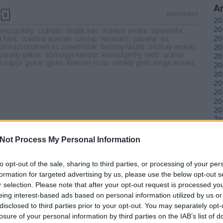
A
komment
0
20
20
mozgókép
csárdás
fedák sári
márkus emília
tarantella
20
a tánc
isadora duncan
színlap
menüett
pavane
kis
zínháztörténeti és zeneműtár
beöthy lászló
leszkay andrás
20
várady gábor
somogyi nándor
kövesligethy radó
uránia
20
m napja
pekár gyula
kranner rózsi
várady jenő
hegyi aranka
20
20
20
20
20
20
To
Not Process My Personal Information
C
12
to opt-out of the sale, sharing to third parties, or processing of your per
sz
sz
formation for targeted advertising by us, please use the below opt-out s
(
6
r selection. Please note that after your opt-out request is processed y
sz
eing interest-based ads based on personal information utilized by us or
en
disclosed to third parties prior to your opt-out. You may separately opt-
er
losure of your personal information by third parties on the IAB’s list of
sá