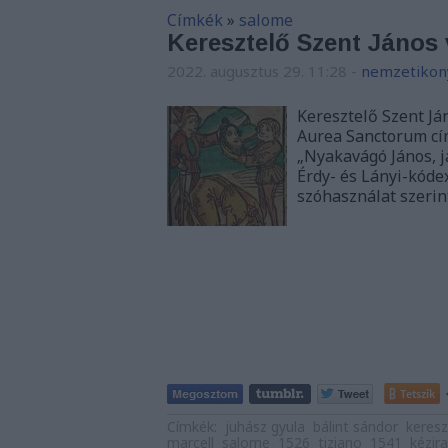
Címkék
»
salome
Keresztelő Szent János
2022. augusztus 29. 11:28
-
nemzetikon
Keresztelő Szent Já
Aurea Sanctorum cí
„Nyakavágó János, j
Érdy- és Lányi-kóde
szóhasználat szerin
Tetszik
Címkék:
juhász gyula
bálint sándor
keresz
marcell
salome
1526
tiziano
1541
kézira