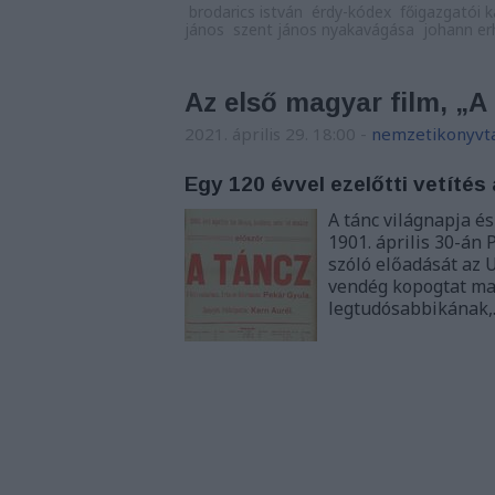
brodarics istván
érdy-kódex
főigazgatói k
jános
szent jános nyakavágása
johann er
Az első magyar film, „
2021. április 29. 18:00
-
nemzetikonyvt
Egy 120 évvel ezelőtti vetít
A tánc világnapja és
1901. április 30-án 
szóló előadását az
vendég kopogtat ma 
legtudósabbikának