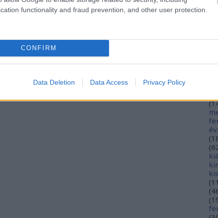
hé
cation functionality and fraud prevention, and other user protection.
hó
mi
(
1
(
2
CONFIRM
in
ja
(
3
jó
Data Deletion
Data Access
Privacy Policy
jó
gy
(
1
me
fe
év
(
1
(
6
ki
ki
ki
(
1
(
4
(
1
fe
(
3