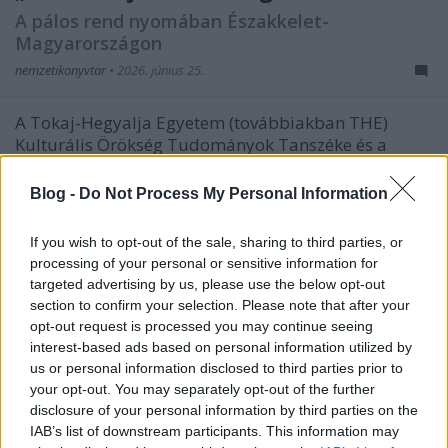
A pálos rend nyomában Északkelet-
Magyarországon
nemzetikonyvtar
•
2026. június 25.
A Tokaj-Hegyalja Egyetem (továbbiakban THE)
Kulturális Örökség Tudományok Tanszéke és a
sátoraljaújhelyi Kazinczy Ferenc Múzeum 2026.
június 3. és 5. között pálos konferenciát rendezett,
Blog -
Do Not Process My Personal Information
amelynek első napján Sárospatakon, második
napján Sátoraljaújhelyen hangoztak el az előadások,
If you wish to opt-out of the sale, sharing to third parties, or
a harmadik napon…
processing of your personal or sensitive information for
targeted advertising by us, please use the below opt-out
section to confirm your selection. Please note that after your
opt-out request is processed you may continue seeing
interest-based ads based on personal information utilized by
us or personal information disclosed to third parties prior to
your opt-out. You may separately opt-out of the further
disclosure of your personal information by third parties on the
IAB’s list of downstream participants. This information may