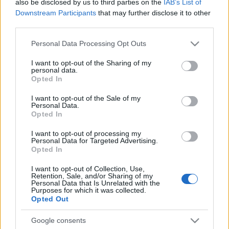
also be disclosed by us to third parties on the
IAB’s List of
Downstream Participants
that may further disclose it to other
third parties.
Please note that this website/app uses one or more Google
Personal Data Processing Opt Outs
services and may gather and store information including but
not limited to your visit or usage behaviour. You may click to
I want to opt-out of the Sharing of my
personal data.
grant or deny consent to Google and its third-party tags to
Opted In
use your data for below specified purposes in below Google
consent section.
I want to opt-out of the Sale of my
Personal Data.
Opted In
I want to opt-out of processing my
Apponyi Sándor levelei kortárs
Personal Data for Targeted Advertising.
Opted In
tudósokhoz az Országos Széchényi
Könyvtár Kézirattárában. 1.
I want to opt-out of Collection, Use,
Retention, Sale, and/or Sharing of my
Personal Data that Is Unrelated with the
Apponyi Sándor-emlékév. 3. rész
Purposes for which it was collected.
Opted Out
nemzetikonyvtar
•
2025. május 21.
Google consents
A könyv- és történelemszeretők itthon és a világon