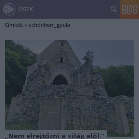
OSZK
Címkék
»
schönherr_gyula
„Nem elrejtőzni a világ elől.”