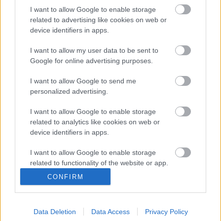
egyaránt ismerik Apponyi Sándor, a tudós bibiofil, a
I want to allow Google to enable storage
nagylelkű mecénás, a múzeumalapító nevét, aki a
related to advertising like cookies on web or
device identifiers in apps.
nemzeti könyvtárra hagyta mintegy 15.000
dokumentumot tartalmazó teljes bibliotékáját. De a
I want to allow my user data to be sent to
nagyközönség vajon tudja-e, mi mindent
Google for online advertising purposes.
köszönhetünk…
I want to allow Google to send me
personalized advertising.
I want to allow Google to enable storage
related to analytics like cookies on web or
device identifiers in apps.
I want to allow Google to enable storage
related to functionality of the website or app.
CONFIRM
I want to allow Google to enable storage
related to personalization.
Data Deletion
Data Access
Privacy Policy
I want to allow Google to enable storage