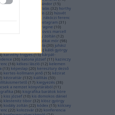
sziodosz
(
111
)
hevesi sándor
(
15
)
man bálint
(
19
)
honfoglalás
(
32
)
horthy
klós
(
12
)
hunyadi mátyás
(
22
)
húsvét
5
)
huszevesamek
(
20
)
ii. rákóczi ferenc
1
)
illyés boglárka
(
16
)
instagram
(
31
)
terjú
(
20
)
jacobus de voragine
(
10
)
nkovich miklós
(
10
)
jankovics marcell
3
)
jászai mari
(
17
)
jékely zoltán
(
12
)
kai-bicentenárium
(
10
)
jókai mór
(
98
)
zsa jános
(
14
)
józsef attila
(
30
)
juhász
ula
(
10
)
kalcsó gyula
(
16
)
káldi györgy
4
)
karinthy frigyes
(
15
)
kárpát-
dence
(
30
)
katona józsef
(
11
)
kazinczy
renc
(
16
)
kékesi lászló
(
12
)
kelemen
a
(
13
)
képeslap
(
20
)
keresztury dezső
8
)
kertes-kollmann jenő
(
15
)
kézirat
2
)
kézirattár
(
132
)
kiállítás
(
53
)
állításismertető
(
17
)
kiegyezés
(
38
)
ncsek a nemzet könyvtárából
(
11
)
sgrafika
(
36
)
kisgrafika barátok köre
1
)
kiss józsef
(
10
)
kis domokos dániel
6
)
klestenitz tibor
(
32
)
klösz györgy
9
)
kodály zoltán
(
22
)
kódex
(
15
)
kölcsey
renc
(
22
)
kolozsvár
(
32
)
konferencia
0
)
konferenciabeszámoló
(
74
)