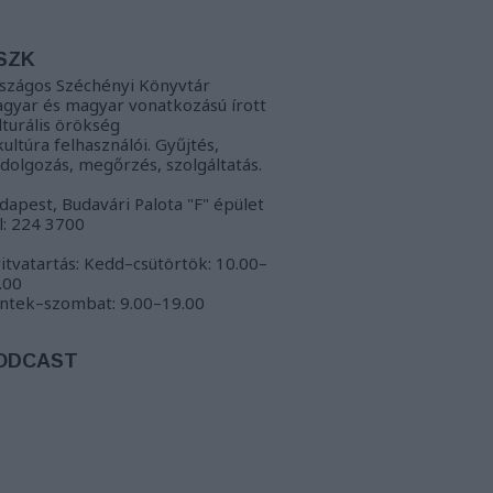
SZK
szágos Széchényi Könyvtár
gyar és magyar vonatkozású írott
lturális örökség
kultúra felhasználói. Gyűjtés,
ldolgozás, megőrzés, szolgáltatás.
dapest, Budavári Palota "F" épület
l: 224 3700
itvatartás: Kedd–csütörtök: 10.00–
.00
ntek–szombat: 9.00–19.00
ODCAST