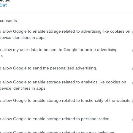
ké
Out
le
is
(
1
consents
eg
is
o allow Google to enable storage related to advertising like cookies on
ar
evice identifiers in apps.
vi
em
o allow my user data to be sent to Google for online advertising
jó
s.
er
eu
(
2
to allow Google to send me personalized advertising.
gy
fe
o allow Google to enable storage related to analytics like cookies on
fe
evice identifiers in apps.
(
2
(
5
ga
o allow Google to enable storage related to functionality of the website
go
pl
ha
o allow Google to enable storage related to personalization.
(
6
(
1
(
1
o allow Google to enable storage related to security, including