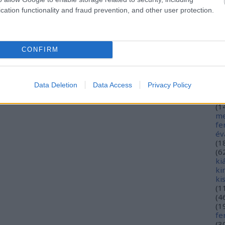
hé
cation functionality and fraud prevention, and other user protection.
hó
mi
(
1
(
2
CONFIRM
in
ja
(
3
jó
Data Deletion
Data Access
Privacy Policy
jó
gy
(
1
me
fe
év
(
1
(
6
ki
ki
ki
(
1
(
4
(
1
fe
(
3