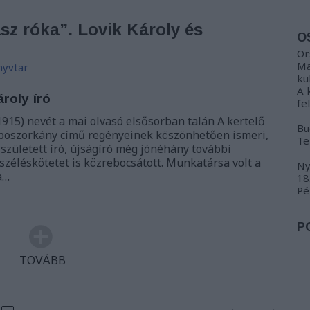
z róka”. Lovik Károly és
O
Or
Ma
yvtar
ku
A 
ároly író
fe
1915) nevét a mai olvasó elsősorban talán A kertelő
Bu
 boszorkány című regényeinek köszönhetően ismeri,
Te
 született író, újságíró még jónéhány további
eszéléskötetet is közrebocsátott. Munkatársa volt a
Ny
a…
18
Pé
P
TOVÁBB