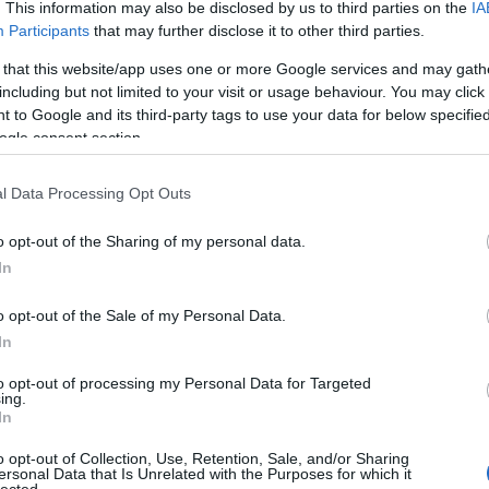
. This information may also be disclosed by us to third parties on the
IA
áp
ar
Participants
that may further disclose it to other third parties.
ar
ar
 that this website/app uses one or more Google services and may gath
(
2
including but not limited to your visit or usage behaviour. You may click 
(
1
 to Google and its third-party tags to use your data for below specifi
ba
ogle consent section.
bá
bá
ba
l Data Processing Opt Outs
bib
(
1
o opt-out of the Sharing of my personal data.
bo
br
In
(
1
bu
o opt-out of the Sale of my Personal Data.
te
In
cs
(
1
vi
to opt-out of processing my Personal Data for Targeted
ing.
da
In
da
de
o opt-out of Collection, Use, Retention, Sale, and/or Sharing
fr
ersonal Data that Is Unrelated with the Purposes for which it
di
lected.