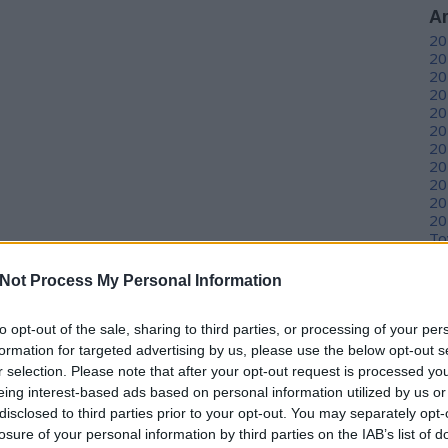
A
20
20
20
20
20
20
20
20
20
20
20
To
Not Process My Personal Information
C
12
to opt-out of the sale, sharing to third parties, or processing of your per
sz
sz
formation for targeted advertising by us, please use the below opt-out s
(
6
r selection. Please note that after your opt-out request is processed y
sz
eing interest-based ads based on personal information utilized by us or
en
disclosed to third parties prior to your opt-out. You may separately opt-
er
losure of your personal information by third parties on the IAB’s list of
sá