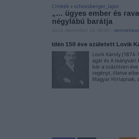
Címkék
»
schossberger_lajos
„… ügyes ember és ravas
négylábú barátja
2024. december 23. 06:00
-
nemzetikon
Idén 150 éve született Lovik K
Lovik Károly (1874‒
agár és A leányvári
bár a százötven éve
regényt, illetve elb
Magyar Hirlapnak, 