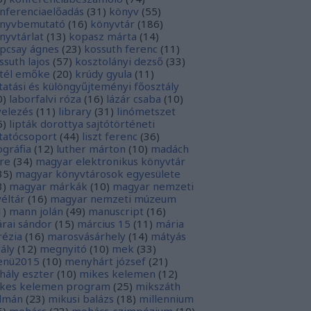
nferenciaelőadás
(
31
)
könyv
(
55
)
nyvbemutató
(
16
)
könyvtár
(
186
)
nyvtárlat
(
13
)
kopasz márta
(
14
)
pcsay ágnes
(
23
)
kossuth ferenc
(
11
)
ssuth lajos
(
57
)
kosztolányi dezső
(
33
)
tél emőke
(
20
)
krúdy gyula
(
11
)
tatási és különgyűjteményi főosztály
0
)
laborfalvi róza
(
16
)
lázár csaba
(
10
)
velezés
(
11
)
library
(
31
)
linómetszet
6
)
lipták dorottya sajtótörténeti
tatócsoport
(
44
)
liszt ferenc
(
36
)
tográfia
(
12
)
luther márton
(
10
)
madách
re
(
34
)
magyar elektronikus könyvtár
35
)
magyar könyvtárosok egyesülete
3
)
magyar márkák
(
10
)
magyar nemzeti
véltár
(
16
)
magyar nemzeti múzeum
1
)
mann jolán
(
49
)
manuscript
(
16
)
rai sándor
(
15
)
március 15
(
11
)
mária
rézia
(
16
)
marosvásárhely
(
14
)
mátyás
rály
(
12
)
megnyitó
(
10
)
mek
(
33
)
nü2015
(
10
)
menyhárt józsef
(
21
)
hály eszter
(
10
)
mikes kelemen
(
12
)
kes kelemen program
(
25
)
mikszáth
lmán
(
23
)
mikusi balázs
(
18
)
millennium