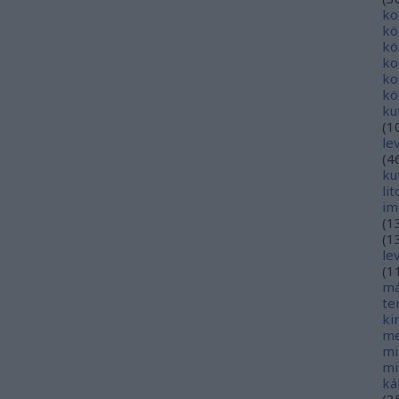
ko
kö
kö
ko
ko
kö
ku
(
1
le
(
4
ku
li
im
(
1
(
1
le
(
1
má
te
ki
me
mi
mi
ká