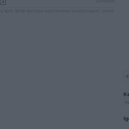
komment
0
ky lipót
lipták dorottya sajtótörténeti kutatócsoport
somló
é
K
Ig