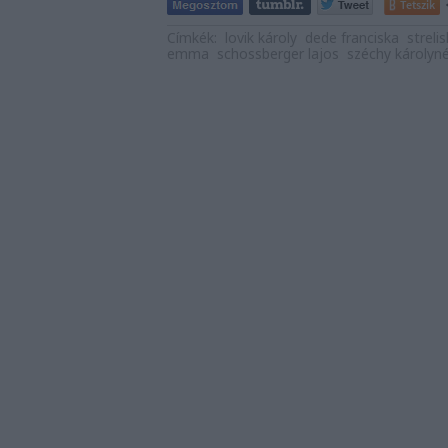
Tetszik
Címkék:
lovik károly
dede franciska
strelis
emma
schossberger lajos
széchy károlyn