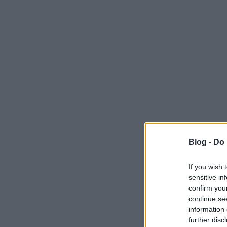
Blog -
Do 
If you wish 
sensitive in
confirm you
continue se
information 
further disc