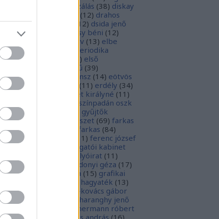
parchívum
(
50
)
digitalizálás
(
38
)
diskay
nke
(
13
)
dohnányi ernő
(
12
)
drahos
tván
(
20
)
drótos lászló
(
12
)
dsida jenő
2
)
dualizmus
(
10
)
egressy béni
(
12
)
ressy gábor
(
16
)
ekönyv
(
13
)
elbe
tván
(
70
)
elektronikus periodika
chívum
(
19
)
előadás
(
23
)
első
lágháború
(
37
)
emlékmű
(
39
)
lékműrombolás
(
25
)
ensz
(
14
)
eötvös
zsef
(
16
)
eötvös loránd
(
11
)
erdély
(
34
)
kel ferenc
(
26
)
erzsébet királyné
(
11
)
rópai unió
(
28
)
európa színpadán oszk
9
)
ex libris
(
87
)
ex libris gyűjtők
űjtemények
(
74
)
fametszet
(
69
)
farkas
renc
(
12
)
farkas gábor farkas
(
84
)
dák sári
(
11
)
fénykép
(
11
)
ferenc józsef
0
)
fery antal
(
56
)
főigazgatói kabinet
8
)
földesi ferenc
(
19
)
folyóirat
(
11
)
lambos ferenc
(
13
)
gárdonyi géza
(
17
)
ndos gábor
(
11
)
grafika
(
15
)
grafikai
akát
(
13
)
gyulai pál
(
16
)
hagyaték
(
13
)
lász gábor
(
10
)
hamvai-kovács gábor
4
)
hanvay hajnalka
(
11
)
haranghy jenő
1
)
herczeg ferenc
(
15
)
hermann róbert
0
)
herman ottó
(
13
)
hess andrás
(
16
)