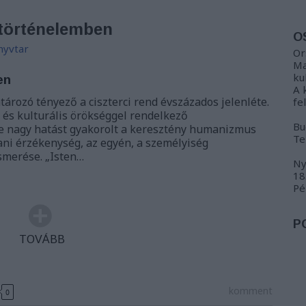
 történelemben
O
nyvtar
Or
Ma
ku
en
A 
ározó tényező a ciszterci rend évszázados jelenléte.
fe
 és kulturális örökséggel rendelkező
Bu
e nagy hatást gyakorolt a keresztény humanizmus
Te
tani érzékenység, az egyén, a személyiség
smerése. „Isten…
Ny
18
Pé
P
TOVÁBB
komment
0