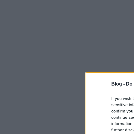
Blog -
Do 
If you wish 
sensitive in
confirm you
continue se
information 
further disc