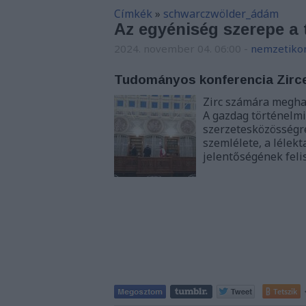
Címkék
»
schwarczwölder_ádám
Az egyéniség szerepe a
2024. november 04. 06:00
-
nemzetiko
Tudományos konferencia Zirc
Zirc számára meghat
A gazdag történelmi
szerzetesközösségr
szemlélete, a lélek
jelentőségének feli
Tetszik