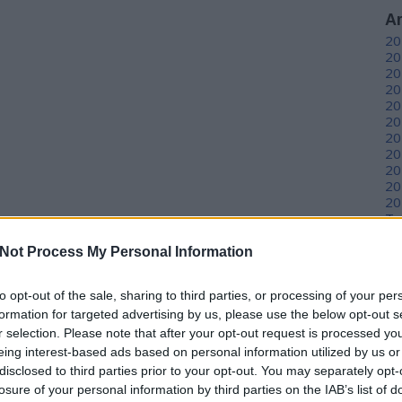
A
20
20
20
20
20
20
20
20
20
20
20
To
Not Process My Personal Information
C
12
to opt-out of the sale, sharing to third parties, or processing of your per
sz
formation for targeted advertising by us, please use the below opt-out s
sz
r selection. Please note that after your opt-out request is processed y
(
6
sz
eing interest-based ads based on personal information utilized by us or
en
disclosed to third parties prior to your opt-out. You may separately opt-
er
losure of your personal information by third parties on the IAB’s list of
sá