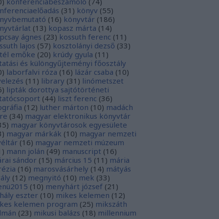
0
)
konferenciabeszámoló
(
74
)
nferenciaelőadás
(
31
)
könyv
(
55
)
nyvbemutató
(
16
)
könyvtár
(
186
)
nyvtárlat
(
13
)
kopasz márta
(
14
)
pcsay ágnes
(
23
)
kossuth ferenc
(
11
)
ssuth lajos
(
57
)
kosztolányi dezső
(
33
)
tél emőke
(
20
)
krúdy gyula
(
11
)
tatási és különgyűjteményi főosztály
0
)
laborfalvi róza
(
16
)
lázár csaba
(
10
)
velezés
(
11
)
library
(
31
)
linómetszet
6
)
lipták dorottya sajtótörténeti
tatócsoport
(
44
)
liszt ferenc
(
36
)
tográfia
(
12
)
luther márton
(
10
)
madách
re
(
34
)
magyar elektronikus könyvtár
35
)
magyar könyvtárosok egyesülete
3
)
magyar márkák
(
10
)
magyar nemzeti
véltár
(
16
)
magyar nemzeti múzeum
1
)
mann jolán
(
49
)
manuscript
(
16
)
rai sándor
(
15
)
március 15
(
11
)
mária
rézia
(
16
)
marosvásárhely
(
14
)
mátyás
rály
(
12
)
megnyitó
(
10
)
mek
(
33
)
nü2015
(
10
)
menyhárt józsef
(
21
)
hály eszter
(
10
)
mikes kelemen
(
12
)
kes kelemen program
(
25
)
mikszáth
lmán
(
23
)
mikusi balázs
(
18
)
millennium