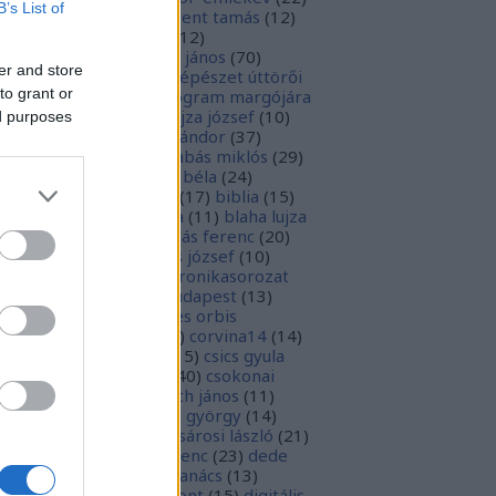
B’s List of
rily lajos
(
11
)
aquinói szent tamás
(
12
)
ad
(
12
)
aradi vértanúk
(
12
)
anyokaranya
(
11
)
arany jános
(
70
)
er and store
isztotelész
(
10
)
a fényképészet úttörői
to grant or
9
)
a mikes kelemen program margójára
8
)
babits mihály
(
49
)
bajza józsef
(
10
)
ed purposes
lassi bálint
(
21
)
bálint sándor
(
37
)
nkeszi katalin
(
10
)
barabás miklós
(
29
)
rány zsófia
(
28
)
bartók béla
(
24
)
tthyány lajos
(
14
)
bécs
(
17
)
biblia
(
15
)
liofília
(
11
)
bibliográfia
(
11
)
blaha lujza
1
)
boka lászló
(
17
)
bordás ferenc
(
20
)
rsa gedeon
(
19
)
borsos józsef
(
10
)
ódy sándor
(
12
)
Budaikronikasorozat
0
)
budai krónika
(
25
)
budapest
(
13
)
day györgy
(
13
)
civitates orbis
rrarum
(
23
)
corvina
(
51
)
corvina14
(
14
)
evej
(
24
)
csiby mihály
(
15
)
csics gyula
4
)
csobán endre attila
(
40
)
csokonai
téz mihály
(
20
)
damjanich jános
(
11
)
ncs szabolcs
(
14
)
danku györgy
(
14
)
nte alighieri
(
11
)
deák-sárosi lászló
(
21
)
ák eszter
(
10
)
deák ferenc
(
23
)
dede
anciska
(
51
)
diaszpóra tanács
(
13
)
gitális bölcsészeti központ
(
15
)
digitális