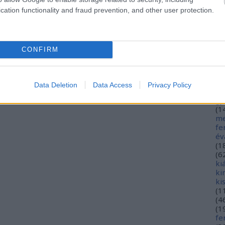
(
1
hé
cation functionality and fraud prevention, and other user protection.
hó
mi
(
1
(
2
CONFIRM
in
ja
(
3
jó
Data Deletion
Data Access
Privacy Policy
jó
gy
(
1
me
fe
év
(
1
(
6
ki
ki
ki
(
1
(
4
(
1
fe