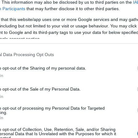
. This information may also be disclosed by us to third parties on the
IA
áp
Participants
that may further disclose it to other third parties.
ar
ar
 that this website/app uses one or more Google services and may gath
ar
including but not limited to your visit or usage behaviour. You may click 
(
2
(
1
 to Google and its third-party tags to use your data for below specifi
ba
ogle consent section.
bá
bá
ba
l Data Processing Opt Outs
bib
(
1
o opt-out of the Sharing of my personal data.
bo
In
br
(
1
bu
o opt-out of the Sale of my Personal Data.
te
In
cs
(
1
to opt-out of processing my Personal Data for Targeted
vi
ing.
da
In
da
de
o opt-out of Collection, Use, Retention, Sale, and/or Sharing
fr
ersonal Data that Is Unrelated with the Purposes for which it
di
lected.