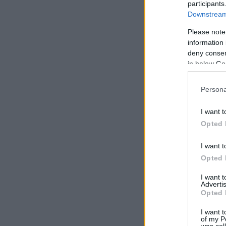
participants
Downstream 
Please note
information 
deny consent
in below Go
Persona
I want t
Opted 
I want t
Opted 
I want 
Advertis
Opted 
I want t
of my P
was col