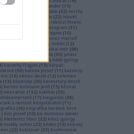
0
)
herman ottó
(
13
)
hess andrás
(
16
)
sziodosz
(
111
)
hevesi sándor
(
15
)
man bálint
(
19
)
honfoglalás
(
32
)
horthy
klós
(
12
)
hunyadi mátyás
(
22
)
húsvét
5
)
huszevesamek
(
20
)
ii. rákóczi ferenc
1
)
illyés boglárka
(
16
)
instagram
(
31
)
terjú
(
20
)
jacobus de voragine
(
10
)
nkovich miklós
(
10
)
jankovics marcell
3
)
jászai mari
(
17
)
jékely zoltán
(
12
)
kai-bicentenárium
(
10
)
jókai mór
(
98
)
zsa jános
(
14
)
józsef attila
(
30
)
juhász
ula
(
10
)
kalcsó gyula
(
16
)
káldi györgy
4
)
karinthy frigyes
(
15
)
kárpát-
dence
(
30
)
katona józsef
(
11
)
kazinczy
renc
(
16
)
kékesi lászló
(
12
)
kelemen
a
(
13
)
képeslap
(
20
)
keresztury dezső
8
)
kertes-kollmann jenő
(
15
)
kézirat
2
)
kézirattár
(
132
)
kiállítás
(
53
)
állításismertető
(
17
)
kiegyezés
(
38
)
ncsek a nemzet könyvtárából
(
11
)
sgrafika
(
36
)
kisgrafika barátok köre
1
)
kiss józsef
(
10
)
kis domokos dániel
6
)
klestenitz tibor
(
32
)
klösz györgy
9
)
kodály zoltán
(
22
)
kódex
(
15
)
kölcsey
renc
(
22
)
kolozsvár
(
32
)
konferencia