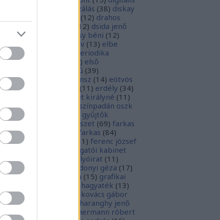
parchívum
(
50
)
digitalizálás
(
38
)
diskay
nke
(
13
)
dohnányi ernő
(
12
)
drahos
tván
(
20
)
drótos lászló
(
12
)
dsida jenő
2
)
dualizmus
(
10
)
egressy béni
(
12
)
ressy gábor
(
16
)
ekönyv
(
13
)
elbe
tván
(
70
)
elektronikus periodika
chívum
(
19
)
előadás
(
23
)
első
lágháború
(
37
)
emlékmű
(
39
)
lékműrombolás
(
25
)
ensz
(
14
)
eötvös
zsef
(
16
)
eötvös loránd
(
11
)
erdély
(
34
)
kel ferenc
(
26
)
erzsébet királyné
(
11
)
rópai unió
(
28
)
európa színpadán oszk
9
)
ex libris
(
87
)
ex libris gyűjtők
űjtemények
(
74
)
fametszet
(
69
)
farkas
renc
(
12
)
farkas gábor farkas
(
84
)
dák sári
(
11
)
fénykép
(
11
)
ferenc józsef
0
)
fery antal
(
56
)
főigazgatói kabinet
8
)
földesi ferenc
(
19
)
folyóirat
(
11
)
lambos ferenc
(
13
)
gárdonyi géza
(
17
)
ndos gábor
(
11
)
grafika
(
15
)
grafikai
akát
(
13
)
gyulai pál
(
16
)
hagyaték
(
13
)
lász gábor
(
10
)
hamvai-kovács gábor
4
)
hanvay hajnalka
(
11
)
haranghy jenő
1
)
herczeg ferenc
(
15
)
hermann róbert