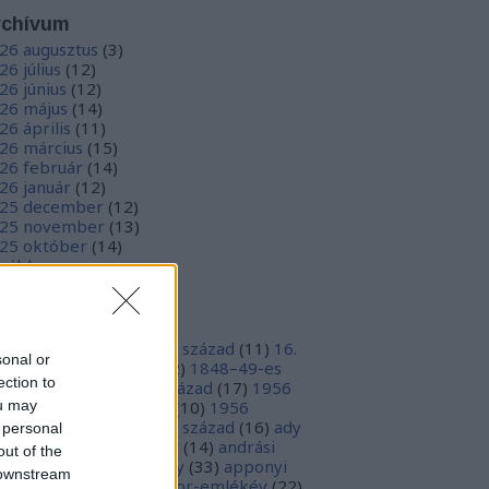
rchívum
26 augusztus
(
3
)
26 július
(
12
)
26 június
(
12
)
26 május
(
14
)
26 április
(
11
)
26 március
(
15
)
26 február
(
14
)
26 január
(
12
)
25 december
(
12
)
25 november
(
13
)
25 október
(
14
)
vább
...
ímkék
ora 12tortenet
(
13
)
15. század
(
11
)
16.
sonal or
ázad
(
43
)
17. század
(
32
)
1848–49-es
ection to
abadságharc
(
20
)
19. század
(
17
)
1956
ou may
7
)
1956-os forradalom
(
10
)
1956
inhaz
(
11
)
1990
(
11
)
20. század
(
16
)
ady
 personal
dre
(
44
)
albrecht dürer
(
14
)
andrási
out of the
ika
(
15
)
andruskó károly
(
33
)
apponyi
 downstream
ndor
(
31
)
apponyi sándor-emlékév
(
22
)