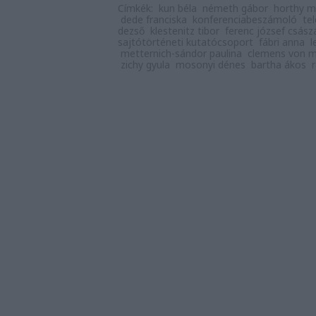
Címkék:
kun béla
németh gábor
horthy m
dede franciska
konferenciabeszámoló
tel
dezső
klestenitz tibor
ferenc józsef csász
sajtótörténeti kutatócsoport
fábri anna
l
metternich-sándor paulina
clemens von m
zichy gyula
mosonyi dénes
bartha ákos