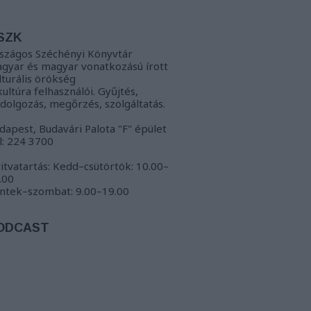
SZK
szágos Széchényi Könyvtár
gyar és magyar vonatkozású írott
lturális örökség
kultúra felhasználói. Gyűjtés,
ldolgozás, megőrzés, szolgáltatás.
dapest, Budavári Palota "F" épület
l: 224 3700
itvatartás: Kedd–csütörtök: 10.00–
.00
ntek–szombat: 9.00–19.00
ODCAST