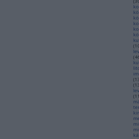
(
3
ko
kö
kö
ko
ko
kö
ku
(
1
le
(
4
ku
li
im
(
1
(
1
le
(
1
má
te
ki
me
mi
mi
ká