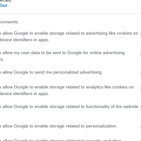
ké
Out
le
is
consents
(
1
eg
o allow Google to enable storage related to advertising like cookies on
is
ar
evice identifiers in apps.
vi
em
o allow my user data to be sent to Google for online advertising
jó
s.
er
eu
to allow Google to send me personalized advertising.
(
2
gy
fe
o allow Google to enable storage related to analytics like cookies on
fe
evice identifiers in apps.
(
2
(
5
o allow Google to enable storage related to functionality of the website
ga
go
pl
ha
o allow Google to enable storage related to personalization.
(
6
(
1
o allow Google to enable storage related to security, including