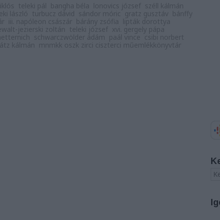
iklós
teleki pál
bangha béla
lonovics józsef
széll kálmán
eki lászló
turbucz dávid
sándor móric
gratz gusztáv
bánffy
ár
iii. napóleon császár
bárány zsófia
lipták dorottya
ewalt-jezierski zoltán
teleki józsef
xvi. gergely pápa
etternich
schwarczwölder ádám
paál vince
csibi norbert
rátz kálmán
mnmkk oszk zirci ciszterci műemlékkönyvtár
K
Ig