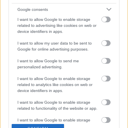
A 200 éve született Petőfi Sándor művei a zene
Google consents
tükrében. II. rész
I want to allow Google to enable storage
nemzetikonyvtar
•
2023. április 05.
related to advertising like cookies on web or
device identifiers in apps.
Hogy mennyire igaz a Sonkoly István Megzenésített
Petőfi-versek című tanulmányából vett idézet, azt az
I want to allow my user data to be sent to
a Petőfi Album is bizonyítja, mely 1898-ban, a
Google for online advertising purposes.
„Magyar nemzet újjászületése ötvenedik évfordulója
alkalmából” jelent meg, Langer Viktor gyűjtésében
I want to allow Google to send me
és közreadásában. Végignézve a 100 éneket és dalt…
personalized advertising.
I want to allow Google to enable storage
related to analytics like cookies on web or
device identifiers in apps.
I want to allow Google to enable storage
related to functionality of the website or app.
I want to allow Google to enable storage
related to personalization.