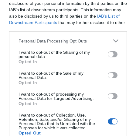
disclosure of your personal information by third parties on the
IAB’s list of downstream participants. This information may
also be disclosed by us to third parties on the
IAB’s List of
Downstream Participants
that may further disclose it to other
third parties.
Please note that this website/app uses one or more Google
Personal Data Processing Opt Outs
services and may gather and store information including but
not limited to your visit or usage behaviour. You may click to
I want to opt-out of the Sharing of my
personal data.
grant or deny consent to Google and its third-party tags to
Opted In
use your data for below specified purposes in below Google
consent section.
I want to opt-out of the Sale of my
Personal Data.
Opted In
I want to opt-out of processing my
Personal Data for Targeted Advertising.
„Talán egyetlen lírikusunk életműve
Opted In
sem támasztott oly intenzív
I want to opt-out of Collection, Use,
Retention, Sale, and/or Sharing of my
visszhangot zeneművészetünkben,
Personal Data that Is Unrelated with the
Purposes for which it was collected.
mint Petőfi költészete”
Opted Out