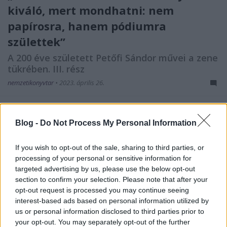
kiváló, mert mondhatni: nem
papírosra, hanem pódiumra
születtek”
A 200 éve született Petőfi Sándor művei a zene
tükrében. III. rész
nemzetikonyvtar
•
2023. április 26.
A fenti idézet a Dalok Petőfi Sándor verseire című
kiadványban olvasható, mely Farkas Ferenc
Blog -
Do Not Process My Personal Information
szerkesztésében Illyés Gyula előszavával jelent meg
(Budapest, EMB, 1972). Ez a megállapítás ismét
If you wish to opt-out of the sale, sharing to third parties, or
megerősíti a már korábban tett észrevételeket, mi
processing of your personal or sensitive information for
szerint: „Petőfi egymaga egy egész zeneirodalom…
targeted advertising by us, please use the below opt-out
section to confirm your selection. Please note that after your
opt-out request is processed you may continue seeing
interest-based ads based on personal information utilized by
us or personal information disclosed to third parties prior to
your opt-out. You may separately opt-out of the further