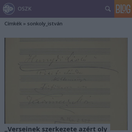
OSZK
Címkék
»
sonkoly_istván
„Verseinek szerkezete azért oly