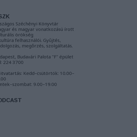
SZK
szágos Széchényi Könyvtár
gyar és magyar vonatkozású írott
lturális örökség
kultúra felhasználói. Gyűjtés,
ldolgozás, megőrzés, szolgáltatás.
dapest, Budavári Palota "F" épület
l: 224 3700
itvatartás: Kedd–csütörtök: 10.00–
.00
ntek–szombat: 9.00–19.00
ODCAST