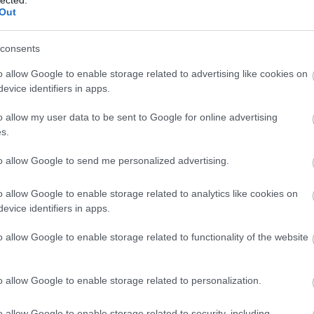
ké
Out
 régi nagy patrónánk” –
le
is
(
1
consents
yvtar
eg
is
o allow Google to enable storage related to advertising like cookies on
ar
Szűz Máriának a katolikus magyarság által használt
evice identifiers in apps.
vi
Mária föltámadásának és megdicsőülésének hitét
em
r Bálint Sándor szerint utal a pogány
o allow my user data to be sent to Google for online advertising
jó
teletre, amelybe az archaikus Emese-hagyomány is
s.
er
gyomány szerint…
eu
(
2
to allow Google to send me personalized advertising.
gy
fe
o allow Google to enable storage related to analytics like cookies on
fe
evice identifiers in apps.
(
2
(
5
TOVÁBB
ga
o allow Google to enable storage related to functionality of the website
go
pl
ha
o allow Google to enable storage related to personalization.
komment
0
(
6
(
1
ldogasszony
szent istván
weöres sándor
kovács árpád
(
1
o allow Google to enable storage related to security, including