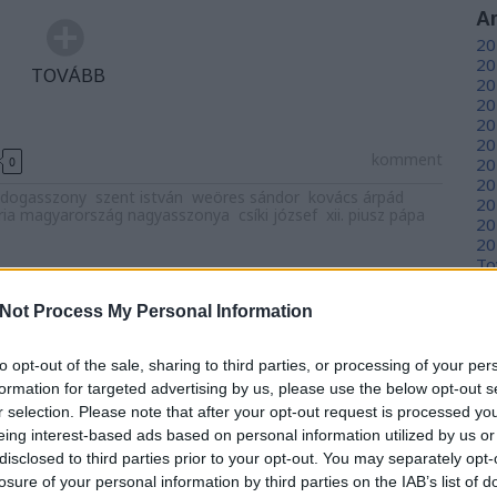
A
20
20
TOVÁBB
20
20
20
20
komment
0
20
20
ldogasszony
szent istván
weöres sándor
kovács árpád
20
ria magyarország nagyasszonya
csíki józsef
xii. piusz pápa
20
20
To
án ósdi legendák unalmas
Not Process My Personal Information
C
nagy egyéniségei, akiknek életét
12
erni…?”
to opt-out of the sale, sharing to third parties, or processing of your per
sz
sz
formation for targeted advertising by us, please use the below opt-out s
nyvtar
(
6
r selection. Please note that after your opt-out request is processed y
sz
eing interest-based ads based on personal information utilized by us or
apja
en
disclosed to third parties prior to your opt-out. You may separately opt-
er
olata a magyarok Nagyasszonya előtt a pécsi
losure of your personal information by third parties on the IAB’s list of
sá