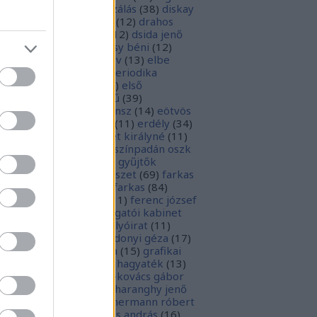
parchívum
(
50
)
digitalizálás
(
38
)
diskay
nke
(
13
)
dohnányi ernő
(
12
)
drahos
tván
(
20
)
drótos lászló
(
12
)
dsida jenő
2
)
dualizmus
(
10
)
egressy béni
(
12
)
ressy gábor
(
16
)
ekönyv
(
13
)
elbe
tván
(
70
)
elektronikus periodika
chívum
(
19
)
előadás
(
23
)
első
lágháború
(
37
)
emlékmű
(
39
)
lékműrombolás
(
25
)
ensz
(
14
)
eötvös
zsef
(
16
)
eötvös loránd
(
11
)
erdély
(
34
)
kel ferenc
(
26
)
erzsébet királyné
(
11
)
rópai unió
(
28
)
európa színpadán oszk
9
)
ex libris
(
87
)
ex libris gyűjtők
űjtemények
(
74
)
fametszet
(
69
)
farkas
renc
(
12
)
farkas gábor farkas
(
84
)
dák sári
(
11
)
fénykép
(
11
)
ferenc józsef
0
)
fery antal
(
56
)
főigazgatói kabinet
8
)
földesi ferenc
(
19
)
folyóirat
(
11
)
lambos ferenc
(
13
)
gárdonyi géza
(
17
)
ndos gábor
(
11
)
grafika
(
15
)
grafikai
akát
(
13
)
gyulai pál
(
16
)
hagyaték
(
13
)
lász gábor
(
10
)
hamvai-kovács gábor
4
)
hanvay hajnalka
(
11
)
haranghy jenő
1
)
herczeg ferenc
(
15
)
hermann róbert
0
)
herman ottó
(
13
)
hess andrás
(
16
)