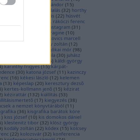
sziodosz
(
111
)
hevesi sándor
(
15
)
man bálint
(
19
)
honfoglalás
(
32
)
horthy
klós
(
12
)
hunyadi mátyás
(
22
)
húsvét
5
)
huszevesamek
(
20
)
ii. rákóczi ferenc
1
)
illyés boglárka
(
16
)
instagram
(
31
)
terjú
(
20
)
jacobus de voragine
(
10
)
nkovich miklós
(
10
)
jankovics marcell
3
)
jászai mari
(
17
)
jékely zoltán
(
12
)
kai-bicentenárium
(
10
)
jókai mór
(
98
)
zsa jános
(
14
)
józsef attila
(
30
)
juhász
ula
(
10
)
kalcsó gyula
(
16
)
káldi györgy
4
)
karinthy frigyes
(
15
)
kárpát-
dence
(
30
)
katona józsef
(
11
)
kazinczy
renc
(
16
)
kékesi lászló
(
12
)
kelemen
a
(
13
)
képeslap
(
20
)
keresztury dezső
8
)
kertes-kollmann jenő
(
15
)
kézirat
2
)
kézirattár
(
132
)
kiállítás
(
53
)
állításismertető
(
17
)
kiegyezés
(
38
)
ncsek a nemzet könyvtárából
(
11
)
sgrafika
(
36
)
kisgrafika barátok köre
1
)
kiss józsef
(
10
)
kis domokos dániel
6
)
klestenitz tibor
(
32
)
klösz györgy
9
)
kodály zoltán
(
22
)
kódex
(
15
)
kölcsey
renc
(
22
)
kolozsvár
(
32
)
konferencia
0
)
konferenciabeszámoló
(
74
)