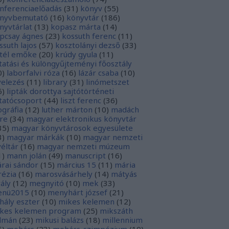
nferenciaelőadás
(
31
)
könyv
(
55
)
nyvbemutató
(
16
)
könyvtár
(
186
)
nyvtárlat
(
13
)
kopasz márta
(
14
)
pcsay ágnes
(
23
)
kossuth ferenc
(
11
)
ssuth lajos
(
57
)
kosztolányi dezső
(
33
)
tél emőke
(
20
)
krúdy gyula
(
11
)
tatási és különgyűjteményi főosztály
0
)
laborfalvi róza
(
16
)
lázár csaba
(
10
)
velezés
(
11
)
library
(
31
)
linómetszet
6
)
lipták dorottya sajtótörténeti
tatócsoport
(
44
)
liszt ferenc
(
36
)
tográfia
(
12
)
luther márton
(
10
)
madách
re
(
34
)
magyar elektronikus könyvtár
35
)
magyar könyvtárosok egyesülete
3
)
magyar márkák
(
10
)
magyar nemzeti
véltár
(
16
)
magyar nemzeti múzeum
1
)
mann jolán
(
49
)
manuscript
(
16
)
rai sándor
(
15
)
március 15
(
11
)
mária
rézia
(
16
)
marosvásárhely
(
14
)
mátyás
rály
(
12
)
megnyitó
(
10
)
mek
(
33
)
nü2015
(
10
)
menyhárt józsef
(
21
)
hály eszter
(
10
)
mikes kelemen
(
12
)
kes kelemen program
(
25
)
mikszáth
lmán
(
23
)
mikusi balázs
(
18
)
millennium