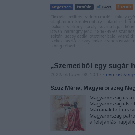
Tetszik
Címkék:
kiállítás
radnóti miklós
faludy gy
világháború
károlyi mihály
galambos feren
exlibris
várkonyi károly
kozma lajos
kőhe
istván
haranghy jenő
1848–49-es szabads
zoltán
sassy attila
stettner béla
vasné dr.
kékesi lászló
diskay lenke
drahos istván
könig róbert
„Szemedből egy sugár ha
2022. október 08. 10:17
-
nemzetikony
Szűz Mária, Magyarország Na
Magyarország és a 
Magyarország első k
Máriának tett orszá
Magyarország patrón
a felajánlás napjáh