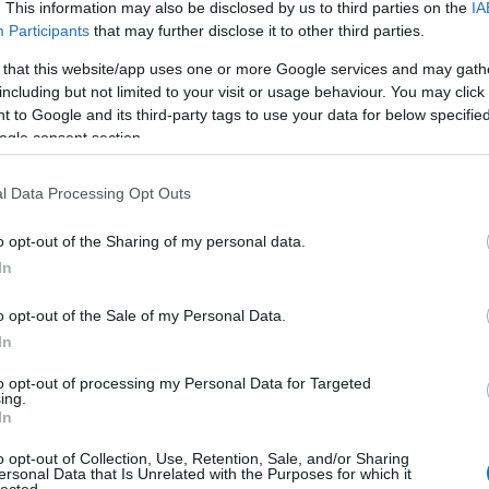
ta felett. Forrás: Wikipédia A Magyar Kurír katolikus
. This information may also be disclosed by us to third parties on the
IA
áp
kében olvashatók az alábbi mondatok: „Ma
ar
Participants
that may further disclose it to other third parties.
ekre emlékezünk, akiknek nincs külön ünnepük, de
ar
ar
 that this website/app uses one or more Google services and may gath
öldön.…
(
2
including but not limited to your visit or usage behaviour. You may click 
(
1
 to Google and its third-party tags to use your data for below specifi
ba
ogle consent section.
bá
bá
ba
l Data Processing Opt Outs
TOVÁBB
bib
(
1
o opt-out of the Sharing of my personal data.
bo
br
In
(
1
komment
0
bu
o opt-out of the Sale of my Personal Data.
nt istván
loyolai szent ignác
boldog özséb
ludwig van
te
ecz menyhért
kőrösi márk
szent gellért
richard wagner
In
cs
rton
henryk sienkiewicz
török józsef
ii. jános pál pápa
(
1
 áron
fra angelico
baltavári tamás
strobl alajos
árpád-házi
vi
to opt-out of processing my Personal Data for Targeted
ferenc
árpád-házi i. szent lászló
batthyány-strattmann lászló
ing.
da
y
kapisztrán szent jános
magyar szentek és boldogok napja
In
da
ándor domonkos
lebó ferenc
pállfy katalin
boldog xi. ince
de
o opt-out of Collection, Use, Retention, Sale, and/or Sharing
fr
ersonal Data that Is Unrelated with the Purposes for which it
di
lected.