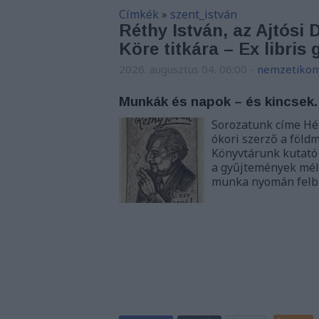
Címkék
»
szent_istván
Réthy István, az Ajtósi 
Köre titkára – Ex libris
2026. augusztus 04. 06:00
-
nemzetikon
Munkák és napok – és kincsek.
Sorozatunk címe Hé
ókori szerző a föld
Könyvtárunk kutató
a gyűjtemények mély
munka nyomán fel