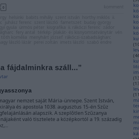
ko
komment
0
kö
kö
örgy
helsinki
babits mihály
szent istván
horthy miklós
ii.
ko
c
juhász ferenc
szent lászló
fametszet
buday györgy
gyi gyula
ürmös péter
kisgrafika
ii. rákóczi ferenc
zádor
ko
ágharc
fery antal
térkép- plakát- és kisnyomtatványtár
vén
kö
 tóth kornélia
menyhárt józsef
rákóczi-szabadságharc
ku
nagy lászló lázár
perei zoltán
imets lászló
szabó endre
(
1
le
(
4
ku
 fájdalminkra száll...”
li
im
vtar
(
1
(
1
le
gyasszonya
(
1
má
magyar nemzet saját Mária-ünnepe. Szent István,
te
irálya és apostola 1038. augusztus 15-én Szűz
ki
gfelajánlásán alapszik. A szeplőtlen Szűzanya
me
ájaként való tisztelete a középkortól a 19. századig
mi
oz,…
mi
ká