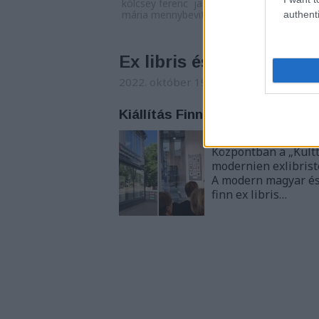
kölcsey ferenc
jankovics marcell
xii. pius
mária mennybevitele
authenti
Ex libris és képkultúra.
2022. október 19. 06:00
-
nemzetikony
Kiállítás Finnországban
2022. október 6-án a
Központban a „Kultt
modernien exlibriste
A modern magyar és 
finn ex libris…