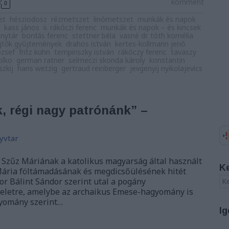
komment
0
et
hésziodosz
rézmetszet
linómetszet
munkák és napok
kass jános
ii. rákóczi ferenc
munkák és napok – és kincsek
ánytár
bordás ferenc
stettner béla
vasné dr. tóth kornélia
yűjtők gyűjtemények
drahos istván
kertes-kollmann jenő
ózsef
fritz kühn
tempinszky istván
rákóczy ferenc
tavaszy
olko
german ratner
selmeczi skonda károly
konstantin
szkij
hans wetzig
gertraud reinberger
jevgenyij nyikolajevics
 régi nagy patrónánk” –
yvtar
Szűz Máriának a katolikus magyarság által használt
K
Mária föltámadásának és megdicsőülésének hitét
r Bálint Sándor szerint utal a pogány
teletre, amelybe az archaikus Emese-hagyomány is
gyomány szerint…
Ig