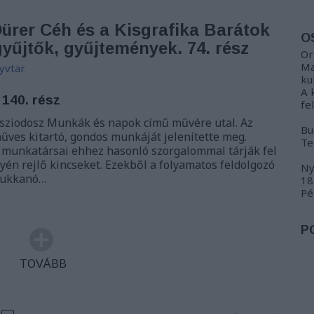
Dürer Céh és a Kisgrafika Barátok
O
 gyűjtők, gyűjtemények. 74. rész
Or
Ma
yvtar
ku
A 
 140. rész
fe
sziodosz Munkák és napok című művére utal. Az
Bu
műves kitartó, gondos munkáját jelenítette meg.
Te
 munkatársai ehhez hasonló szorgalommal tárják fel
én rejlő kincseket. Ezekből a folyamatos feldolgozó
Ny
bukkanó…
18
Pé
P
TOVÁBB