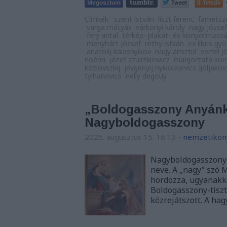
Tetszik
Címkék:
szent istván
liszt ferenc
fametsz
varga mátyás
várkonyi károly
nagy józsef
fery antal
térkép- plakát- és kisnyomtatv
menyhárt józsef
réthy istván
ex libris g
anatolij kalasnyikov
nagy arisztid
vertel j
noémi
józef szuszkiewicz
małgorzata kor
kozlovszkij
jevgenyij nyikolajevics goljakov
tyihanovics
nelly degouy
„Boldogasszony Anyánk,
Nagyboldogasszony
2025. augusztus 15. 16:13
-
nemzetikon
Nagyboldogasszony 
neve. A „nagy” szó 
hordozza, ugyanakko
Boldogasszony-tisz
közrejátszott. A ha