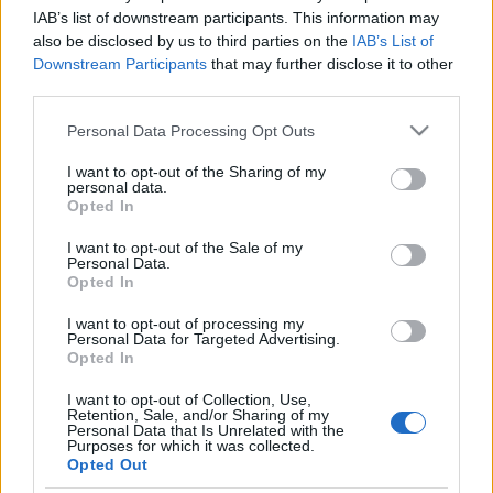
hiedelmek
IAB’s list of downstream participants. This information may
also be disclosed by us to third parties on the
IAB’s List of
nemzetikonyvtar
•
2026. június 24.
Downstream Participants
that may further disclose it to other
third parties.
Világszerte ismertek olyan egyházi és világi ünnepek,
Please note that this website/app uses one or more Google
Personal Data Processing Opt Outs
melyeknek köze van a nyári napfordulóhoz. Az
services and may gather and store information including but
északi féltekén élő népek számára a nyár a meleget,
not limited to your visit or usage behaviour. You may click to
I want to opt-out of the Sharing of my
a termés betakarítását és az érést hozza magával. A
personal data.
grant or deny consent to Google and its third-party tags to
Opted In
napforduló ünneplését azért is fontosnak tartják,
use your data for below specified purposes in below Google
mert a napok ekkortól, a nyár „közepétől”…
consent section.
I want to opt-out of the Sale of my
Personal Data.
Opted In
Keresztelő Szent János születése –
Szent Iván-éj
I want to opt-out of processing my
Personal Data for Targeted Advertising.
Opted In
nemzetikonyvtar
•
2013. június 24.
I want to opt-out of Collection, Use,
Retention, Sale, and/or Sharing of my
„Bizony mondom nektek: asszonyok szülöttei közt
Personal Data that Is Unrelated with the
nem született nagyobb Keresztelő Jánosnál. De aki a
Purposes for which it was collected.
Opted Out
mennyek országában a legkisebb, az nagyobb nála.”