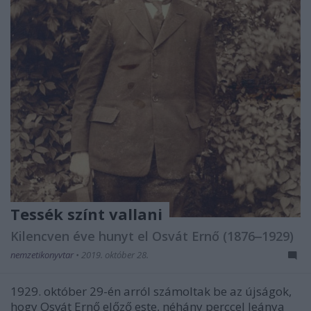
Tessék színt vallani
Kilencven éve hunyt el Osvát Ernő (1876‒1929)
nemzetikonyvtar
•
2019. október 28.
1929. október 29-én arról számoltak be az újságok,
hogy Osvát Ernő előző este, néhány perccel leánya