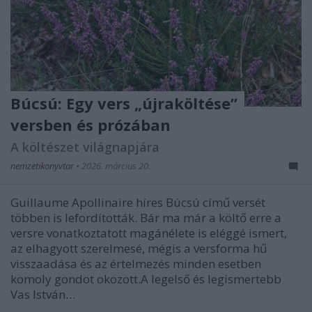
Búcsú: Egy vers „újraköltése”
versben és prózában
A költészet világnapjára
nemzetikonyvtar
•
2026. március 20.
Guillaume Apollinaire híres Búcsú című versét
többen is lefordították. Bár ma már a költő erre a
versre vonatkoztatott magánélete is eléggé ismert,
az elhagyott szerelmesé, mégis a versforma hű
visszaadása és az értelmezés minden esetben
komoly gondot okozott.A legelső és legismertebb
Vas István…