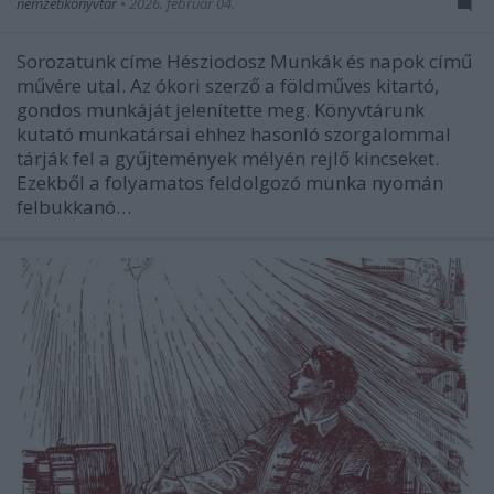
nemzetikonyvtar
•
2026. február 04.
Sorozatunk címe Hésziodosz Munkák és napok című
művére utal. Az ókori szerző a földműves kitartó,
gondos munkáját jelenítette meg. Könyvtárunk
kutató munkatársai ehhez hasonló szorgalommal
tárják fel a gyűjtemények mélyén rejlő kincseket.
Ezekből a folyamatos feldolgozó munka nyomán
felbukkanó…