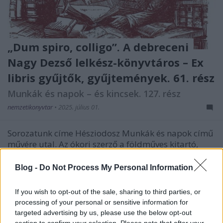
„Dum spiro, colligo”. A debreceni
Nagy Dezső lelkész-könyvtáros – Ex
libris gyűjtők, gyűjtemények. 61. rész
Munkák és napok – és kincsek. 127. rész
nemzetikonyvtar
•
2025. július 01.
Sorozatunk címe Hésziodosz Munkák és napok című
művére utal. Az ókori szerző a földműves kitartó,
gondos munkáját jelenítette meg. Könyvtárunk
kutató munkatársai ehhez hasonló szorgalommal
Blog -
Do Not Process My Personal Information
tárják fel a gyűjtemények mélyén rejlő kincseket.
Ezekből a folyamatos feldolgozó munka nyomán
If you wish to opt-out of the sale, sharing to third parties, or
felbukkanó…
processing of your personal or sensitive information for
targeted advertising by us, please use the below opt-out
section to confirm your selection. Please note that after your