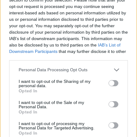
opt-out request is processed you may continue seeing
interest-based ads based on personal information utilized by
us or personal information disclosed to third parties prior to
your opt-out. You may separately opt-out of the further
disclosure of your personal information by third parties on the
IAB’s list of downstream participants. This information may
also be disclosed by us to third parties on the
IAB’s List of
Downstream Participants
that may further disclose it to other
third parties.
Please note that this website/app uses one or more Google
Personal Data Processing Opt Outs
services and may gather and store information including but
not limited to your visit or usage behaviour. You may click to
I want to opt-out of the Sharing of my
personal data.
grant or deny consent to Google and its third-party tags to
Opted In
A mindszenti művészetpártoló
use your data for below specified purposes in below Google
consent section.
könyvelő és statisztikus, Hegedűs
I want to opt-out of the Sale of my
Personal Data.
Ibolya – Ex libris gyűjtők,
Opted In
gyűjtemények. 34. rész
I want to opt-out of processing my
Personal Data for Targeted Advertising.
Munkák és napok – és kincsek. 100. rész
Opted In