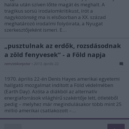
halála után szíven lőtte magát és meghalt. A
tragikus sorsú irodalomkritikust, írót a
nagyközönség ma is elsősorban a XX. század
meghatározó irodalmi folyóirata, a Nyugat
szerkesztőjeként ismeri. E…
„pusztulnak az erdők, rozsdásodnak
a zöld fenyvesek” - a Föld napja
nemzetikonyvtar
•
2013. április 22.
1970. április 22-én Denis Hayes amerikai egyetemi
hallgató mozgalmat indított a Föld védelmében
(Earth Day). Azóta a diákból az alternatív
energiaforrások világhírű szakértője lett, ötletéből
pedig – melyhez már megindulásakor több mint 25
millió amerikai csatlakozott –…