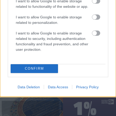
I want to allow Google to enable storage
related to functionality of the website or app.
I want to allow Google to enable storage
related to personalization.
„Petőfi 200” – A költő alakja és művei
ex libriseken. Első rész
I want to allow Google to enable storage
related to security, including authentication
nemzetikonyvtar
•
2023. március 14.
functionality and fraud prevention, and other
user protection.
„Arczának nem annyira a szabályos vonások, mint a
szellem adott érdeket… Villogó szemei többször
voltak haragosak, mint mosolygók.” Breuer Csilla:
CONFIRM
Petőfi egy mai festőművész szemével. In: Magyar
Nemzet online, 2021. 03. 11. A fenti szavakkal idézi
elénk az idén 200 éve született Petőfi Sándor…
Data Deletion
Data Access
Privacy Policy