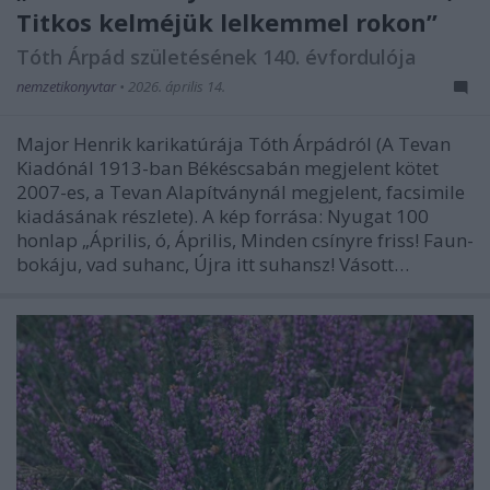
Titkos kelméjük lelkemmel rokon”
Tóth Árpád születésének 140. évfordulója
nemzetikonyvtar
•
2026. április 14.
Major Henrik karikatúrája Tóth Árpádról (A Tevan
Kiadónál 1913-ban Békéscsabán megjelent kötet
2007-es, a Tevan Alapítványnál megjelent, facsimile
kiadásának részlete). A kép forrása: Nyugat 100
honlap „Április, ó, Április, Minden csínyre friss! Faun-
bokáju, vad suhanc, Újra itt suhansz! Vásott…