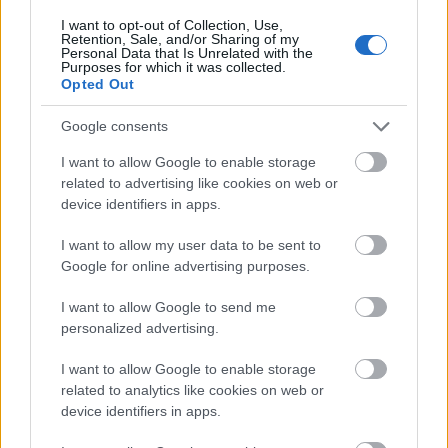
nemzetikonyvtar
•
2023. május 09.
I want to opt-out of Collection, Use,
Retention, Sale, and/or Sharing of my
Personal Data that Is Unrelated with the
Sorozatunk címe Hésziodosz Munkák és napok című
Purposes for which it was collected.
művére utal. Az ókori szerző a földműves kitartó,
Opted Out
gondos munkáját jelenítette meg. Könyvtárunk
kutató munkatársai ehhez hasonló szorgalommal
Google consents
tárják fel a gyűjtemények mélyén rejlő kincseket.
I want to allow Google to enable storage
Ezekből a folyamatos feldolgozó munka nyomán
related to advertising like cookies on web or
felbukkanó…
device identifiers in apps.
I want to allow my user data to be sent to
Google for online advertising purposes.
I want to allow Google to send me
personalized advertising.
I want to allow Google to enable storage
related to analytics like cookies on web or
device identifiers in apps.