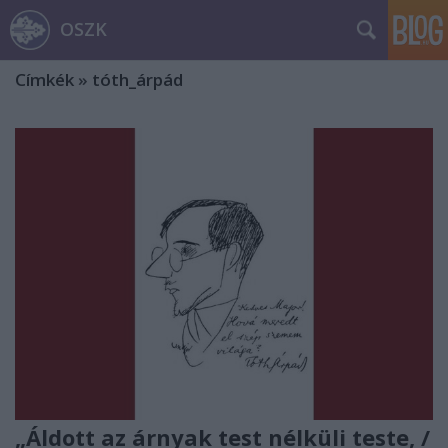
OSZK
Címkék
»
tóth_árpád
„Áldott az árnyak test nélküli teste, /