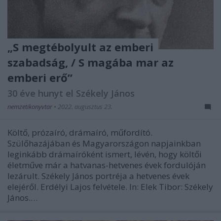
„S megtébolyult az emberi
szabadság, / S magába mar az
emberi erő”
30 éve hunyt el Székely János
nemzetikonyvtar
•
2022. augusztus 23.
Költő, prózaíró, drámaíró, műfordító.
Szülőhazájában és Magyarországon napjainkban
leginkább drámaíróként ismert, lévén, hogy költői
életműve már a hatvanas-hetvenes évek fordulóján
lezárult. Székely János portréja a hetvenes évek
elejéről. Erdélyi Lajos felvétele. In: Elek Tibor: Székely
János.…