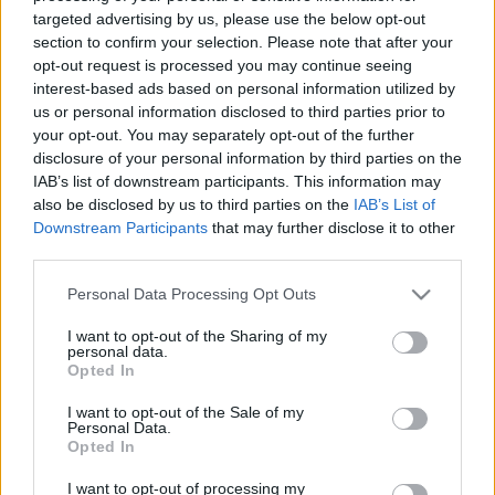
targeted advertising by us, please use the below opt-out
section to confirm your selection. Please note that after your
opt-out request is processed you may continue seeing
interest-based ads based on personal information utilized by
us or personal information disclosed to third parties prior to
your opt-out. You may separately opt-out of the further
disclosure of your personal information by third parties on the
Vivat Szlovénia! Második rész
IAB’s list of downstream participants. This information may
also be disclosed by us to third parties on the
IAB’s List of
Kiállításismertető
Downstream Participants
that may further disclose it to other
third parties.
nemzetikonyvtar
•
2023. június 01.
Please note that this website/app uses one or more Google
Personal Data Processing Opt Outs
A magyar–szlovén diplomáciai kapcsolatok
services and may gather and store information including but
felvételének 30. évfordulójára emlékezve Vivat
not limited to your visit or usage behaviour. You may click to
I want to opt-out of the Sharing of my
personal data.
Szlovénia! / Vivat Slovenija! címmel rendezett
grant or deny consent to Google and its third-party tags to
Opted In
időszaki kiállítást könyvtárunk. A tárlat – amelyet
use your data for below specified purposes in below Google
2023. április 19-től május 31-ig tekinthették meg az
consent section.
I want to opt-out of the Sale of my
Personal Data.
érdeklődők – a jubileum után egy évvel, a Szlovén…
Opted In
I want to opt-out of processing my