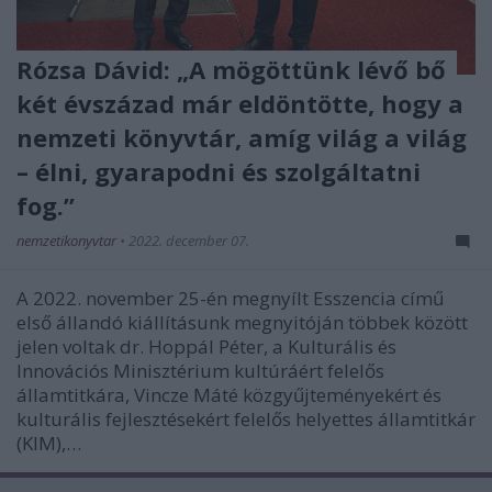
Rózsa Dávid: „A mögöttünk lévő bő
két évszázad már eldöntötte, hogy a
nemzeti könyvtár, amíg világ a világ
– élni, gyarapodni és szolgáltatni
fog.”
nemzetikonyvtar
•
2022. december 07.
A 2022. november 25-én megnyílt Esszencia című
első állandó kiállításunk megnyitóján többek között
jelen voltak dr. Hoppál Péter, a Kulturális és
Innovációs Minisztérium kultúráért felelős
államtitkára, Vincze Máté közgyűjteményekért és
kulturális fejlesztésekért felelős helyettes államtitkár
(KIM),…