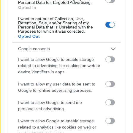
Personal Data for Targeted Advertising.
Opted In
I want to opt-out of Collection, Use,
Retention, Sale, and/or Sharing of my
Personal Data that Is Unrelated with the
Purposes for which it was collected.
Opted Out
Google consents
I want to allow Google to enable storage
related to advertising like cookies on web or
device identifiers in apps.
I want to allow my user data to be sent to
„Uram, hallgasd meg én
Google for online advertising purposes.
imádságomat...” A magánáhítat
I want to allow Google to send me
könyvei a középkor végén
personalized advertising.
Sarbak Gábor kiállításmegnyitója
I want to allow Google to enable storage
nemzetikonyvtar
•
2023. május 30.
related to analytics like cookies on web or