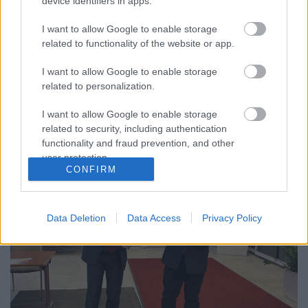
device identifiers in apps.
A késő középkori Magyar Királyságban és tágabb
I want to allow Google to enable storage
környezetében magánáhítat céljára használt latin és
related to functionality of the website or app.
népnyelvű kézírásos és nyomtatott könyvek
különböző típusait bemutató időszaki kiállításunk
I want to allow Google to enable storage
2023. április 21-től május 31-ig tekinthették meg az
related to personalization.
érdeklődők. Az Őszentsége Ferenc pápa
magyarországi…
I want to allow Google to enable storage
related to security, including authentication
functionality and fraud prevention, and other
user protection.
CONFIRM
Data Deletion
Data Access
Privacy Policy