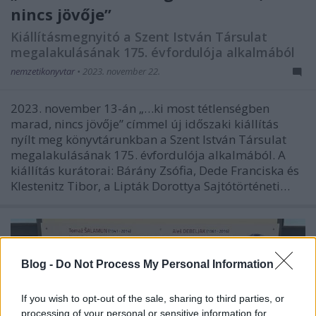
nincs jövője”
Kiállításmegnyitó a Szent István Társulat
megalakulásának 175. évfordulója alkalmából
nemzetikonyvtar
•
2023. november 22.
2023. november 13-án „…ki most tétlenségben
marad, nincs jövője” címmel új időszaki kiállítás
nyílt meg könyvtárunkban a Szent István Társulat
megalakulásának 175. évfordulója alkalmából. A
kiállítás kurátorai: Bárány Zsófia, Dede Franciska és
Klestenitz Tibor, a Lipták Dorottya Sajtótörténeti…
Blog -
Do Not Process My Personal Information
If you wish to opt-out of the sale, sharing to third parties, or
processing of your personal or sensitive information for