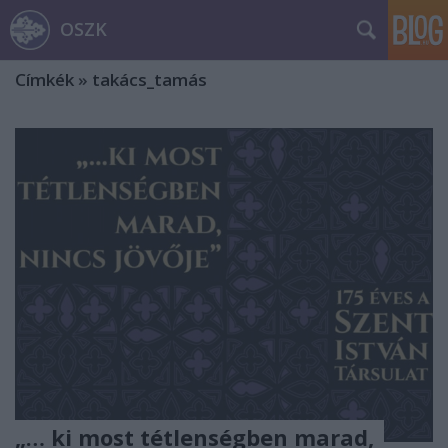
OSZK
Címkék
»
takács_tamás
„… ki most tétlenségben marad,