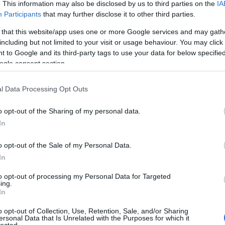
várát. Than Mór: A budai vár visszavétele (1849.
. This information may also be disclosed by us to third parties on the
IA
áp
lis Képarchívum A…
ar
Participants
that may further disclose it to other third parties.
ar
ar
 that this website/app uses one or more Google services and may gath
(
2
including but not limited to your visit or usage behaviour. You may click 
(
1
 to Google and its third-party tags to use your data for below specifi
ba
ogle consent section.
bá
TOVÁBB
bá
ba
l Data Processing Opt Outs
bib
(
1
komment
0
o opt-out of the Sharing of my personal data.
bo
br
In
yörgy
görgey artúr
than mór
perczel mór
hermann róbert
(
1
ar honvédelem napja
heinrich hentzi von arthurm
bu
o opt-out of the Sale of my Personal Data.
te
In
cs
k Mihály
(
1
vi
to opt-out of processing my Personal Data for Targeted
yvtar
ing.
da
In
da
zeum tervezője, Pollack Mihály († 1855. jan. 5.) a
de
o opt-out of Collection, Use, Retention, Sale, and/or Sharing
fr
 építészetnek Hild József mellett legjelentősebb
ersonal Data that Is Unrelated with the Purposes for which it
di
k építész dinasztia sarja, maga is Bécsben született
lected.