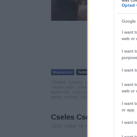
és iskoláit is ott v
Opted 
jellemző…
Google 
I want t
web or d
I want t
purpose
I want 
Tetszik
Címkék:
kastély
palota
magyar nemzeti
I want t
mann jolán
pollack mihály
kisfaludy társ
web or d
építészet
szekszárdi vármegyeháza
ludov
weiss
redout
rudolf alt
tudós társaság
I want t
or app.
Cseles Csele I.
I want t
2020. május 18. 09:00
-
nemzetikonyvta
I want t