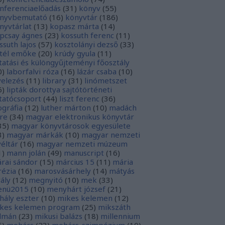
nferenciaelőadás
(
31
)
könyv
(
55
)
nyvbemutató
(
16
)
könyvtár
(
186
)
nyvtárlat
(
13
)
kopasz márta
(
14
)
pcsay ágnes
(
23
)
kossuth ferenc
(
11
)
ssuth lajos
(
57
)
kosztolányi dezső
(
33
)
tél emőke
(
20
)
krúdy gyula
(
11
)
tatási és különgyűjteményi főosztály
0
)
laborfalvi róza
(
16
)
lázár csaba
(
10
)
velezés
(
11
)
library
(
31
)
linómetszet
6
)
lipták dorottya sajtótörténeti
tatócsoport
(
44
)
liszt ferenc
(
36
)
tográfia
(
12
)
luther márton
(
10
)
madách
re
(
34
)
magyar elektronikus könyvtár
35
)
magyar könyvtárosok egyesülete
3
)
magyar márkák
(
10
)
magyar nemzeti
véltár
(
16
)
magyar nemzeti múzeum
1
)
mann jolán
(
49
)
manuscript
(
16
)
rai sándor
(
15
)
március 15
(
11
)
mária
rézia
(
16
)
marosvásárhely
(
14
)
mátyás
rály
(
12
)
megnyitó
(
10
)
mek
(
33
)
nü2015
(
10
)
menyhárt józsef
(
21
)
hály eszter
(
10
)
mikes kelemen
(
12
)
kes kelemen program
(
25
)
mikszáth
lmán
(
23
)
mikusi balázs
(
18
)
millennium