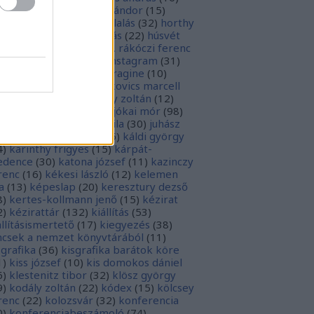
sziodosz
(
111
)
hevesi sándor
(
15
)
man bálint
(
19
)
honfoglalás
(
32
)
horthy
klós
(
12
)
hunyadi mátyás
(
22
)
húsvét
5
)
huszevesamek
(
20
)
ii. rákóczi ferenc
1
)
illyés boglárka
(
16
)
instagram
(
31
)
terjú
(
20
)
jacobus de voragine
(
10
)
nkovich miklós
(
10
)
jankovics marcell
3
)
jászai mari
(
17
)
jékely zoltán
(
12
)
kai-bicentenárium
(
10
)
jókai mór
(
98
)
zsa jános
(
14
)
józsef attila
(
30
)
juhász
ula
(
10
)
kalcsó gyula
(
16
)
káldi györgy
4
)
karinthy frigyes
(
15
)
kárpát-
dence
(
30
)
katona józsef
(
11
)
kazinczy
renc
(
16
)
kékesi lászló
(
12
)
kelemen
a
(
13
)
képeslap
(
20
)
keresztury dezső
8
)
kertes-kollmann jenő
(
15
)
kézirat
2
)
kézirattár
(
132
)
kiállítás
(
53
)
állításismertető
(
17
)
kiegyezés
(
38
)
ncsek a nemzet könyvtárából
(
11
)
sgrafika
(
36
)
kisgrafika barátok köre
1
)
kiss józsef
(
10
)
kis domokos dániel
6
)
klestenitz tibor
(
32
)
klösz györgy
9
)
kodály zoltán
(
22
)
kódex
(
15
)
kölcsey
renc
(
22
)
kolozsvár
(
32
)
konferencia
0
)
konferenciabeszámoló
(
74
)