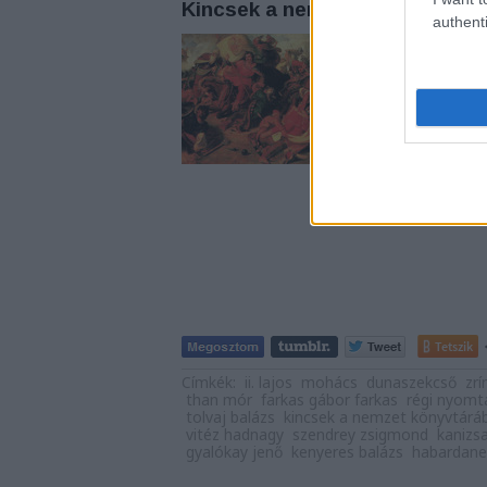
Kincsek a nemzet könyvtárából
authenti
Farkas Gábor Farka
Dokumentumok Nyilv
különgyűjteményein
gondolta újra a nag
napjától hetente ké
Tetszik
Címkék:
ii. lajos
mohács
dunaszekcső
zrí
than mór
farkas gábor farkas
régi nyomt
tolvaj balázs
kincsek a nemzet könyvtárá
vitéz hadnagy
szendrey zsigmond
kanizs
gyalókay jenő
kenyeres balázs
habardane