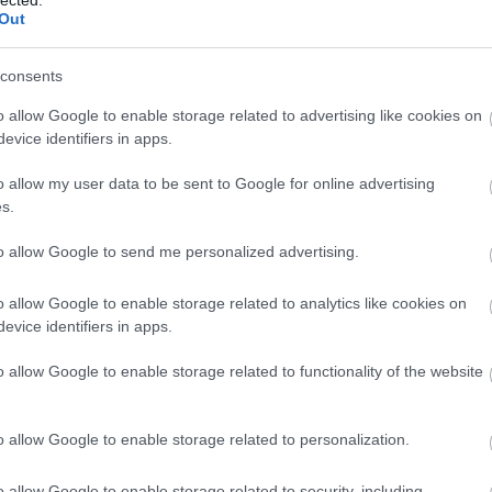
ké
égezte. 1798-ban telepedett le Pesten, ahol a korszakra
Out
le
is
(
1
consents
eg
is
o allow Google to enable storage related to advertising like cookies on
ar
evice identifiers in apps.
vi
em
TOVÁBB
o allow my user data to be sent to Google for online advertising
jó
s.
er
eu
(
2
to allow Google to send me personalized advertising.
komment
0
gy
fe
 múzeum
józsef nádor
bérház
than mór
széchényi ferenc
o allow Google to enable storage related to analytics like cookies on
fe
aság
pesti német színház
főigazgatói kabinet
klasszicista
evice identifiers in apps.
(
2
iceum
régi vigadó
deák téri evangélikus templom
franz
(
5
ga
o allow Google to enable storage related to functionality of the website
go
pl
ha
o allow Google to enable storage related to personalization.
(
6
r
(
1
(
1
o allow Google to enable storage related to security, including