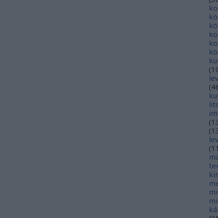
ko
kö
kö
ko
ko
kö
ku
(
1
le
(
4
ku
li
im
(
1
(
1
le
(
1
má
te
ki
me
mi
mi
ká