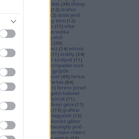
parchívum
(
50
)
digitalizálás
(
38
)
diskay
nke
(
13
)
dohnányi ernő
(
12
)
drahos
tván
(
20
)
drótos lászló
(
12
)
dsida jenő
2
)
dualizmus
(
10
)
egressy béni
(
12
)
ressy gábor
(
16
)
ekönyv
(
13
)
elbe
tván
(
70
)
elektronikus periodika
chívum
(
19
)
előadás
(
23
)
első
lágháború
(
37
)
emlékmű
(
39
)
lékműrombolás
(
25
)
ensz
(
14
)
eötvös
zsef
(
16
)
eötvös loránd
(
11
)
erdély
(
34
)
kel ferenc
(
26
)
erzsébet királyné
(
11
)
rópai unió
(
28
)
európa színpadán oszk
9
)
ex libris
(
87
)
ex libris gyűjtők
űjtemények
(
74
)
fametszet
(
69
)
farkas
renc
(
12
)
farkas gábor farkas
(
84
)
dák sári
(
11
)
fénykép
(
11
)
ferenc józsef
0
)
fery antal
(
56
)
főigazgatói kabinet
8
)
földesi ferenc
(
19
)
folyóirat
(
11
)
lambos ferenc
(
13
)
gárdonyi géza
(
17
)
ndos gábor
(
11
)
grafika
(
15
)
grafikai
akát
(
13
)
gyulai pál
(
16
)
hagyaték
(
13
)
lász gábor
(
10
)
hamvai-kovács gábor
4
)
hanvay hajnalka
(
11
)
haranghy jenő
1
)
herczeg ferenc
(
15
)
hermann róbert
0
)
herman ottó
(
13
)
hess andrás
(
16
)