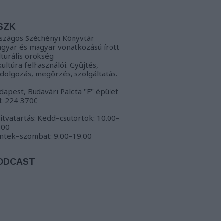
SZK
szágos Széchényi Könyvtár
gyar és magyar vonatkozású írott
lturális örökség
kultúra felhasználói. Gyűjtés,
ldolgozás, megőrzés, szolgáltatás.
dapest, Budavári Palota "F" épület
l: 224 3700
itvatartás: Kedd–csütörtök: 10.00–
.00
ntek–szombat: 9.00–19.00
ODCAST