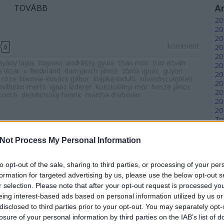
A
TOVÁBB
20
20
20
komment
20
0
20
hyány lajos
haynau
andrássy gyula
than mór
türr istván
20
 lázár
v. ferdinánd
damjanich jános
török ignác
guyon
20
i róza
hamvai-kovács gábor
klapka-induló
olvasószolgálati
20
wilhelm mertz
ignaz lederer
kosztolányi mór
besze jános
20
sorich
dembinszky henrik
martha d’arbouin
20
20
To
udavár minden ormán a trikolór
Not Process My Personal Information
C
r
12
to opt-out of the sale, sharing to third parties, or processing of your per
sz
sz
formation for targeted advertising by us, please use the below opt-out s
(
6
r selection. Please note that after your opt-out request is processed y
sz
m napján ünnepeljük, hogy 175 éve a magyar
eing interest-based ads based on personal information utilized by us or
en
szi hadjáratának csúcspontjaként 1849. május 21-én
disclosed to third parties prior to your opt-out. You may separately opt-
er
ette honvédsereg háromhetes ostrom után
losure of your personal information by third parties on the IAB’s list of
sá