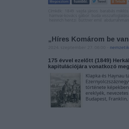
Tetszik
Címkék:
1849
vajda jános
barabás miklós
hamvai-kovács gábor
buda visszafoglalás
heinrich hentzi
büttner emil
abdurrahman
„Híres Komárom be van 
2024. szeptember 27. 06:00
-
nemzetik
175 évvel ezelőtt (1849) Herk
kapitulációjára vonatkozó me
Klapka és Haynau ta
Ezernyolczszáznegy
története képekben.
ereklyék, nevezetes
Budapest, Franklin,