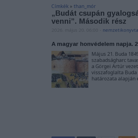
Címkék
»
than_mór
„Budát csupán gyalogság
venni”. Második rész
2026. május 20. 06:00
-
nemzetikonyvta
A magyar honvédelem napja. 2
Május 21. Buda 184
szabadságharc tava
a Görgei Artúr vez
visszafoglalta Buda
határozata alapján