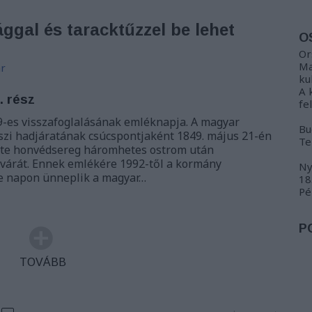
gal és taracktűzzel be lehet
O
Or
Ma
r
ku
A 
. rész
fe
9-es visszafoglalásának emléknapja. A magyar
Bu
szi hadjáratának csúcspontjaként 1849. május 21-én
Te
ette honvédsereg háromhetes ostrom után
 várát. Ennek emlékére 1992-től a kormány
Ny
 e napon ünneplik a magyar…
18
Pé
P
TOVÁBB