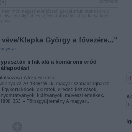
komment
0
than mór
nagysándor józsef
görgei artúr
sterio károly
a
olvasószolgálati és tájékoztatási főosztály
karsa ferenc
 pasa
véve/Klapka György a fővezére...”
onyvtar
álypusztán írták alá a komáromi erőd
gállapodást
lálkozása. A kép Forrása:
vennyolcz. Az 1848/49-iki magyar szabadságharcz
 Egykoru képek, okiratok, eredeti kézirások,
 nyomtatványok, kiáltványok, művészi emlékek.
K
 1898. 353. – Törzsgyűjtemény A magyar…
Ig