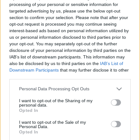
térképgyűjteményéről? 1. rész
processing of your personal or sensitive information for
targeted advertising by us, please use the below opt-out
185 évvel ezelőtt vásárolta meg a nemzeti
section to confirm your selection. Please note that after your
könyvtár Jankovich Miklós több száz darabból
opt-out request is processed you may continue seeing
álló térképgyűjteményét
interest-based ads based on personal information utilized by
us or personal information disclosed to third parties prior to
nemzetikonyvtar
•
2021. június 23.
your opt-out. You may separately opt-out of the further
disclosure of your personal information by third parties on the
185 évvel ezelőtt, 1836 júniusa nevezetes hónap volt
IAB’s list of downstream participants. This information may
a Nemzeti Múzeum és a múzeum könyvtára, a
also be disclosed by us to third parties on the
IAB’s List of
Széchényi Könyvtár életében. E hónapban, június 17-
Downstream Participants
that may further disclose it to other
én és 23-án ugyanis hivatalos, jogi eljárás keretében
third parties.
a múzeum számára meg-, illetve átvették Jankovich
Please note that this website/app uses one or more Google
Miklósnak (1772–1846), a korszak, de talán
Personal Data Processing Opt Outs
services and may gather and store information including but
minden…
not limited to your visit or usage behaviour. You may click to
I want to opt-out of the Sharing of my
personal data.
grant or deny consent to Google and its third-party tags to
Opted In
use your data for below specified purposes in below Google
consent section.
I want to opt-out of the Sale of my
Personal Data.
Opted In