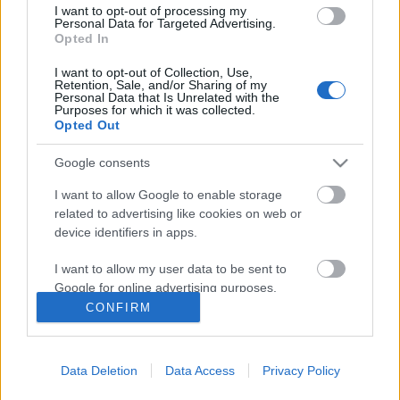
I want to opt-out of processing my
Personal Data for Targeted Advertising.
Opted In
I want to opt-out of Collection, Use,
Retention, Sale, and/or Sharing of my
Personal Data that Is Unrelated with the
Purposes for which it was collected.
Opted Out
Google consents
Karacs Ferenc, a magyar
I want to allow Google to enable storage
térképmetsző születése 250.
related to advertising like cookies on web or
device identifiers in apps.
évfordulóján. 4. rész
I want to allow my user data to be sent to
A rézmetsző I.
Google for online advertising purposes.
nemzetikonyvtar
•
2020. június 29.
CONFIRM
I want to allow Google to send me
personalized advertising.
Karacs Ferenc, mint azt az életrajzát ismertető első
részben már említettük, a térképek mellett különféle
Data Deletion
Data Access
Privacy Policy
I want to allow Google to enable storage
kiadók megbízásából számos egyéb művet,
related to analytics like cookies on web or