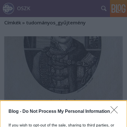
OSZK
Címkék
»
tudományos_gyűjtemény
Blog -
Do Not Process My Personal Information
Mit tudunk Jankovich Miklós
If you wish to opt-out of the sale, sharing to third parties, or