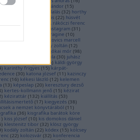
0
)
herman ottó
(
13
)
hess andrás
(
16
)
sziodosz
(
111
)
hevesi sándor
(
15
)
man bálint
(
19
)
honfoglalás
(
32
)
horthy
klós
(
12
)
hunyadi mátyás
(
22
)
húsvét
5
)
huszevesamek
(
20
)
ii. rákóczi ferenc
1
)
illyés boglárka
(
16
)
instagram
(
31
)
terjú
(
20
)
jacobus de voragine
(
10
)
nkovich miklós
(
10
)
jankovics marcell
3
)
jászai mari
(
17
)
jékely zoltán
(
12
)
kai-bicentenárium
(
10
)
jókai mór
(
98
)
zsa jános
(
14
)
józsef attila
(
30
)
juhász
ula
(
10
)
kalcsó gyula
(
16
)
káldi györgy
4
)
karinthy frigyes
(
15
)
kárpát-
dence
(
30
)
katona józsef
(
11
)
kazinczy
renc
(
16
)
kékesi lászló
(
12
)
kelemen
a
(
13
)
képeslap
(
20
)
keresztury dezső
8
)
kertes-kollmann jenő
(
15
)
kézirat
2
)
kézirattár
(
132
)
kiállítás
(
53
)
állításismertető
(
17
)
kiegyezés
(
38
)
ncsek a nemzet könyvtárából
(
11
)
sgrafika
(
36
)
kisgrafika barátok köre
1
)
kiss józsef
(
10
)
kis domokos dániel
6
)
klestenitz tibor
(
32
)
klösz györgy
9
)
kodály zoltán
(
22
)
kódex
(
15
)
kölcsey
renc
(
22
)
kolozsvár
(
32
)
konferencia