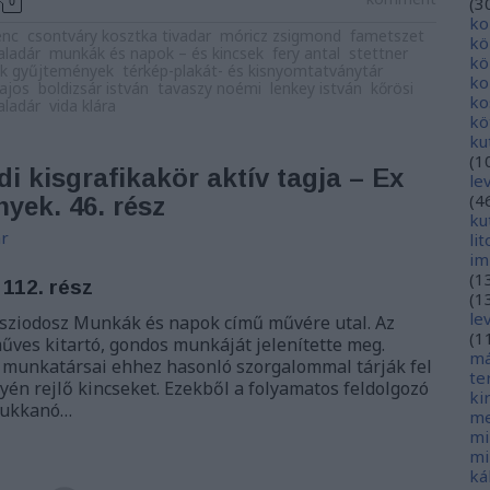
0
(
3
ko
enc
csontváry kosztka tivadar
móricz zsigmond
fametszet
kö
aladár
munkák és napok – és kincsek
fery antal
stettner
kö
tők gyűjtemények
térkép-plakát- és kisnyomtatványtár
ko
lajos
boldizsár istván
tavaszy noémi
lenkey istván
kőrösi
ko
 aladár
vida klára
kö
ku
(
1
i kisgrafikakör aktív tagja – Ex
le
(
4
nyek. 46. rész
ku
r
li
im
(
1
 112. rész
(
1
le
sziodosz Munkák és napok című művére utal. Az
(
1
műves kitartó, gondos munkáját jelenítette meg.
má
 munkatársai ehhez hasonló szorgalommal tárják fel
te
én rejlő kincseket. Ezekből a folyamatos feldolgozó
ki
bukkanó…
me
mi
mi
ká