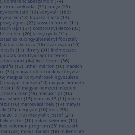
0
)
konferenciabeszámoló
(
74
)
nferenciaelőadás
(
31
)
könyv
(
55
)
nyvbemutató
(
16
)
könyvtár
(
186
)
nyvtárlat
(
13
)
kopasz márta
(
14
)
pcsay ágnes
(
23
)
kossuth ferenc
(
11
)
ssuth lajos
(
57
)
kosztolányi dezső
(
33
)
tél emőke
(
20
)
krúdy gyula
(
11
)
tatási és különgyűjteményi főosztály
0
)
laborfalvi róza
(
16
)
lázár csaba
(
10
)
velezés
(
11
)
library
(
31
)
linómetszet
6
)
lipták dorottya sajtótörténeti
tatócsoport
(
44
)
liszt ferenc
(
36
)
tográfia
(
12
)
luther márton
(
10
)
madách
re
(
34
)
magyar elektronikus könyvtár
35
)
magyar könyvtárosok egyesülete
3
)
magyar márkák
(
10
)
magyar nemzeti
véltár
(
16
)
magyar nemzeti múzeum
1
)
mann jolán
(
49
)
manuscript
(
16
)
rai sándor
(
15
)
március 15
(
11
)
mária
rézia
(
16
)
marosvásárhely
(
14
)
mátyás
rály
(
12
)
megnyitó
(
10
)
mek
(
33
)
nü2015
(
10
)
menyhárt józsef
(
21
)
hály eszter
(
10
)
mikes kelemen
(
12
)
kes kelemen program
(
25
)
mikszáth
lmán
(
23
)
mikusi balázs
(
18
)
millennium