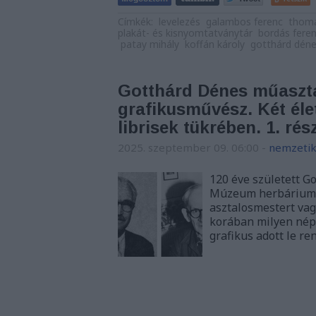
Címkék:
levelezés
galambos ferenc
thom
plakát- és kisnyomtatványtár
bordás fere
patay mihály
koffán károly
gotthárd dén
Gotthárd Dénes műaszta
grafikusművész. Két élet
librisek tükrében. 1. rés
2025. szeptember 09. 06:00
-
nemzetik
120 éve született G
Múzeum herbáriuma 
asztalosmestert vag
korában milyen néps
grafikus adott le re