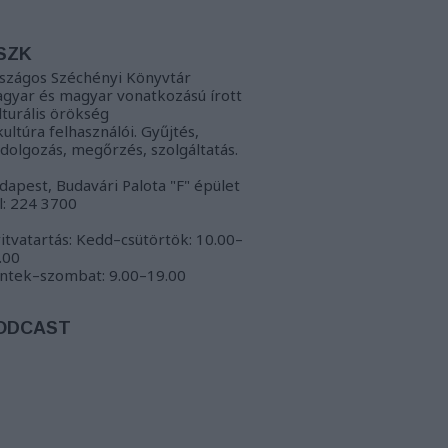
SZK
szágos Széchényi Könyvtár
gyar és magyar vonatkozású írott
lturális örökség
kultúra felhasználói. Gyűjtés,
ldolgozás, megőrzés, szolgáltatás.
dapest, Budavári Palota "F" épület
l: 224 3700
itvatartás: Kedd–csütörtök: 10.00–
.00
ntek–szombat: 9.00–19.00
ODCAST