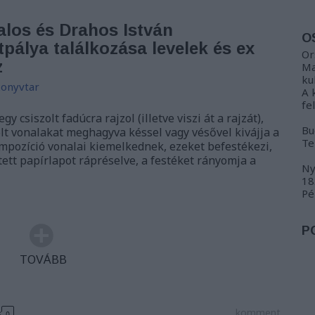
los és Drahos István
O
pálya találkozása levelek és ex
Or
z
Ma
ku
onyvtar
A 
fe
 csiszolt fadúcra rajzol (illetve viszi át a rajzát),
Bu
olt vonalakat meghagyva késsel vagy vésővel kivájja a
Te
kompozíció vonalai kiemelkednek, ezeket befestékezi,
ett papírlapot rápréselve, a festéket rányomja a
Ny
18
Pé
P
TOVÁBB
komment
0