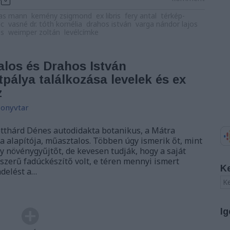
as mann
kemény zsigmond
ex libris
fery antal
térkép-
nc
vasné dr. tóth kornélia
drahos istván
varga nándor lajos
es
weimper zoltán
levélcímke
los és Drahos István
pálya találkozása levelek és ex
z
onyvtar
otthárd Dénes autodi­dakta botanikus, a Mátra
alapítója, műasztalos. Többen úgy ismerik őt, mint
y növénygyűjtőt, de kevesen tudják, hogy a saját
zerű fadúckészítő volt, e téren mennyi ismert
K
ndelést a…
Ig