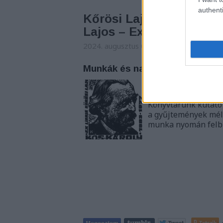
authenti
Kőrösi Lajos és kedvelt
Lajos – Ex libris gyűjtő
2024. augusztus 06. 06:00
-
nemzetikon
Munkák és napok – és kincsek.
Sorozatunk címe Hé
ókori szerző a föld
Könyvtárunk kutató
a gyűjtemények mély
munka nyomán fel
Tetszik