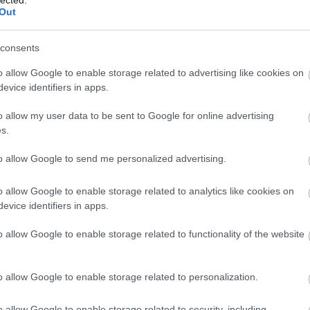
ké
Out
ndorozsma, 1924. augusztus 22. – Budapest, 1980.
le
kusművész az ex libris műfajának egyik kiváló hazai
is
tegető édesanya, Péter Szabó Anna művészi érzékét
consents
(
1
z elsőszülött „Lencike” örökölte. Már kisdiákként
eg
o allow Google to enable storage related to advertising like cookies on
is
ar
evice identifiers in apps.
vi
em
o allow my user data to be sent to Google for online advertising
jó
s.
er
eu
to allow Google to send me personalized advertising.
TOVÁBB
(
2
gy
fe
o allow Google to enable storage related to analytics like cookies on
fe
evice identifiers in apps.
(
2
komment
0
(
5
o allow Google to enable storage related to functionality of the website
 sándor
illyés gyula
bartók béla
kormos istván
juhász
ga
et
jékely zoltán
vas istván
ex libris
linómetszet
sánta
go
omtatványtár
soó rezső
stettner béla
vasné dr. tóth kornélia
pl
ro
helmer fogedgaard
klaus rödel
anatolij kalasnyikov
ha
o allow Google to enable storage related to personalization.
 szabó anna
koffán károly
varga hajdú istván
varga hajdú
(
6
óczy norbert
leo arras
(
1
o allow Google to enable storage related to security, including