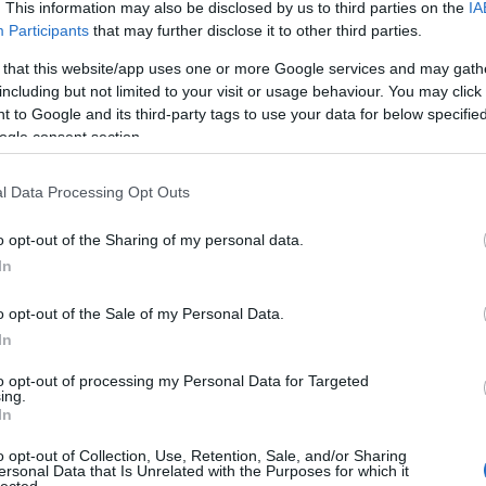
. This information may also be disclosed by us to third parties on the
IA
áp
Participants
that may further disclose it to other third parties.
ar
ar
 that this website/app uses one or more Google services and may gath
ar
including but not limited to your visit or usage behaviour. You may click 
(
2
TOVÁBB
(
1
 to Google and its third-party tags to use your data for below specifi
ba
ogle consent section.
bá
bá
komment
ba
l Data Processing Opt Outs
0
bib
mbos ferenc
kölcsey ferenc
király zoltán
ex libris
bálint
(
1
o opt-out of the Sharing of my personal data.
éter
pesti lászló
a magyar kultúra napja
fery antal
vén
bo
a
menyhárt józsef
réthy istván
drahos istván
nagy lászló
In
br
 tamás
bugyi istván józsef
varga nándor lajos
könig róbert
(
1
tván
h13 kultpont
vas barnabás
dr. illyés lászló
dr. semsey
bu
rjányi ferenc
dr. gombos lászló
dinnyés ferenc
dr. bordás
o opt-out of the Sale of my Personal Data.
te
In
cs
(
1
to opt-out of processing my Personal Data for Targeted
vi
ing.
y Lenke
da
In
da
yvtar
de
o opt-out of Collection, Use, Retention, Sale, and/or Sharing
fr
ersonal Data that Is Unrelated with the Purposes for which it
znő emlékére
di
lected.