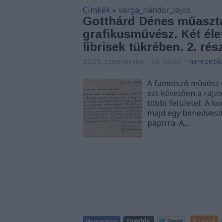
Címkék
»
varga_nándor_lajos
Gotthárd Dénes műaszta
grafikusművész. Két élet
librisek tükrében. 2. rés
2025. szeptember 10. 06:00
-
nemzetik
A fametsző művész egy
ezt követően a rajz
többi felületet. A 
majd egy benedvesít
papírra. A…
Tetszik