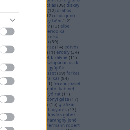
parchívum
(
50
)
digitalizálás
(
38
)
diskay
nke
(
13
)
dohnányi ernő
(
12
)
drahos
tván
(
20
)
drótos lászló
(
12
)
dsida jenő
2
)
dualizmus
(
10
)
egressy béni
(
12
)
ressy gábor
(
16
)
ekönyv
(
13
)
elbe
tván
(
70
)
elektronikus periodika
chívum
(
19
)
előadás
(
23
)
első
lágháború
(
37
)
emlékmű
(
39
)
lékműrombolás
(
25
)
ensz
(
14
)
eötvös
zsef
(
16
)
eötvös loránd
(
11
)
erdély
(
34
)
kel ferenc
(
26
)
erzsébet királyné
(
11
)
rópai unió
(
28
)
európa színpadán oszk
9
)
ex libris
(
87
)
ex libris gyűjtők
űjtemények
(
74
)
fametszet
(
69
)
farkas
renc
(
12
)
farkas gábor farkas
(
84
)
dák sári
(
11
)
fénykép
(
11
)
ferenc józsef
0
)
fery antal
(
56
)
főigazgatói kabinet
8
)
földesi ferenc
(
19
)
folyóirat
(
11
)
lambos ferenc
(
13
)
gárdonyi géza
(
17
)
ndos gábor
(
11
)
grafika
(
15
)
grafikai
akát
(
13
)
gyulai pál
(
16
)
hagyaték
(
13
)
lász gábor
(
10
)
hamvai-kovács gábor
4
)
hanvay hajnalka
(
11
)
haranghy jenő
1
)
herczeg ferenc
(
15
)
hermann róbert