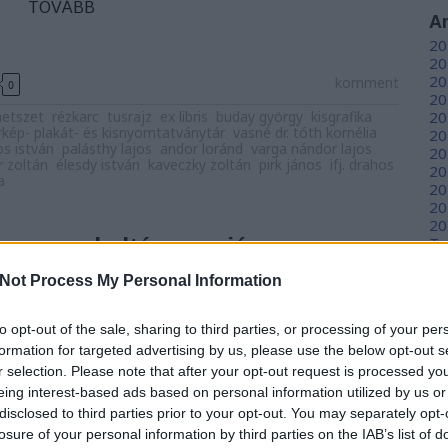
TOVÁBB
A
20
20
20
komment
0
20
etszet
rézkarc
tusrajz
ex libris
buday györgy
kisgrafika
20
rkép- plakát- és kisnyomtatványtár
vasné dr. tóth kornélia
20
s istván
palásthy lajos
andor loránd
varga nándor lajos
20
 zoltán
élesdy istván
kaveczky zoltán
pirk jános
ifj. drahos
20
a
20
20
20
 a magyar kultúra napján
To
Not Process My Personal Information
C
ar
12
to opt-out of the sale, sharing to third parties, or processing of your per
sz
nélia művelődéstörténész, könyvtárunk tudományos
formation for targeted advertising by us, please use the below opt-out s
sz
 libris gyűjteményéből rendezett kiállítást
r selection. Please note that after your opt-out request is processed y
(
6
ultpontban, mely 2025. január 22-én, a magyar
sz
eing interest-based ads based on personal information utilized by us or
ából nyílt meg. A több száz ex librist felvonultató
en
disclosed to third parties prior to your opt-out. You may separately opt-
x libris.…
er
losure of your personal information by third parties on the IAB’s list of
sá