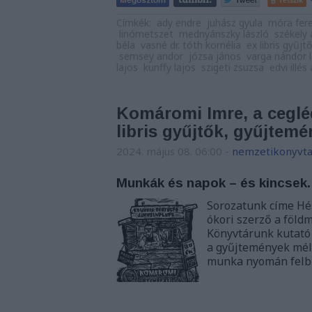
Címkék:
ady endre
juhász gyula
móra fer
linómetszet
mednyánszky lászló
székely 
béla
vasné dr. tóth kornélia
ex libris gyűj
semsey andor
józsa jános
varga nándor 
lajos
kunffy lajos
szigeti zsuzsa
edvi illés
Komáromi Imre, a cegléd
libris gyűjtők, gyűjtemé
2024. május 08. 06:00
-
nemzetikonyvta
Munkák és napok – és kincsek.
Sorozatunk címe Hé
ókori szerző a föld
Könyvtárunk kutató
a gyűjtemények mély
munka nyomán fel