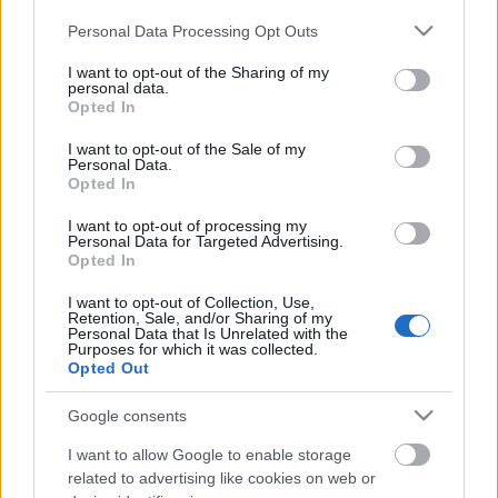
Please note that this website/app uses one or more Google
Personal Data Processing Opt Outs
services and may gather and store information including but
not limited to your visit or usage behaviour. You may click to
I want to opt-out of the Sharing of my
personal data.
grant or deny consent to Google and its third-party tags to
Opted In
use your data for below specified purposes in below Google
consent section.
I want to opt-out of the Sale of my
Personal Data.
A klasszicizáló késő barokk építészet
Opted In
legkiválóbb hazai mestere
I want to opt-out of processing my
Personal Data for Targeted Advertising.
300 évvel ezelőtt született Fellner Jakab
Opted In
építész
I want to opt-out of Collection, Use,
nemzetikonyvtar
•
2022. július 25.
Retention, Sale, and/or Sharing of my
Personal Data that Is Unrelated with the
Purposes for which it was collected.
Fellner Jakab (Nikolsburg, 1722 – Tata, 1780) 23 éves
Opted Out
korában telepedett le Tatán, és élete nagy részét itt
Google consents
töltötte. 1750-től kezdve főleg az Esterházy grófok
számára dolgozott, bár növekvő híre más
I want to allow Google to enable storage
megbízatást is szerzett számára. A tatai Esterházy-
related to advertising like cookies on web or
kastély később jelentős szerepet játszott a…