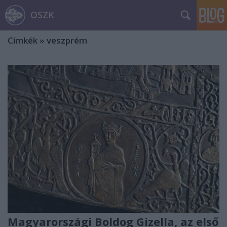
OSZK
Címkék
»
veszprém
Magyarországi Boldog Gizella, az első