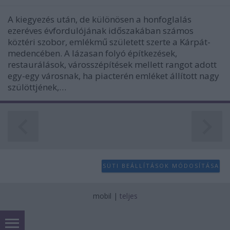
A kiegyezés után, de különösen a honfoglalás
ezeréves évfordulójának időszakában számos
köztéri szobor, emlékmű született szerte a Kárpát-
medencében. A lázasan folyó építkezések,
restaurálások, városszépítések mellett rangot adott
egy-egy városnak, ha piacterén emléket állított nagy
szülöttjének,…
SÜTI BEÁLLÍTÁSOK MÓDOSÍTÁSA
mobil
|
teljes