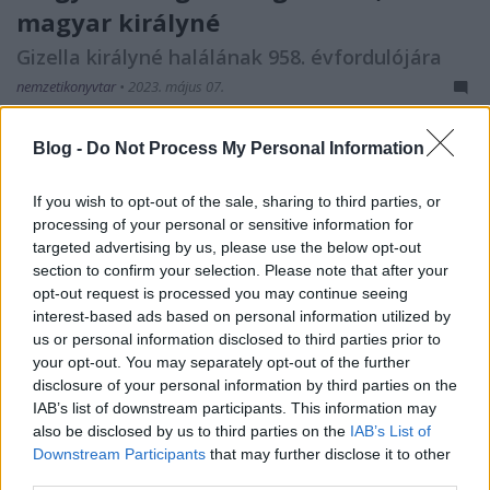
magyar királyné
Gizella királyné halálának 958. évfordulójára
nemzetikonyvtar
•
2023. május 07.
Gizella királyné a magyar koronázási palást
Blog -
Do Not Process My Personal Information
Kapisztrán téri bronzmásolatán. A kép forrása:
Wikipédia Az első magyar királyné, a kora középkor
If you wish to opt-out of the sale, sharing to third parties, or
Európájában vezető dinasztiának számító Liudolf-
processing of your personal or sensitive information for
házból származó Boldog Gizella megítélése a
targeted advertising by us, please use the below opt-out
történeti kutatásoknak köszönhetően sokat változott.
section to confirm your selection. Please note that after your
Az elbeszélő…
opt-out request is processed you may continue seeing
interest-based ads based on personal information utilized by
us or personal information disclosed to third parties prior to
your opt-out. You may separately opt-out of the further
disclosure of your personal information by third parties on the
IAB’s list of downstream participants. This information may
also be disclosed by us to third parties on the
IAB’s List of
Downstream Participants
that may further disclose it to other
third parties.