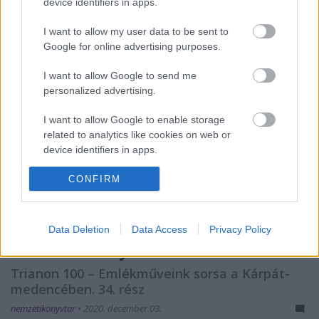
device identifiers in apps.
I want to allow my user data to be sent to
Google for online advertising purposes.
I want to allow Google to send me
personalized advertising.
I want to allow Google to enable storage
related to analytics like cookies on web or
device identifiers in apps.
I want to allow Google to enable storage
CONFIRM
related to functionality of the website or app.
I want to allow Google to enable storage
Data Deletion
Data Access
Privacy Policy
related to personalization.
Erzsébet királyné-szobrok – Arad
I want to allow Google to enable storage
Trianon 100 – Emlékműveink sorsa a Kárpát-
related to security, including authentication
medencében. 34. rész
functionality and fraud prevention, and other
nemzetikonyvtar
•
2020. december 03.
user protection.